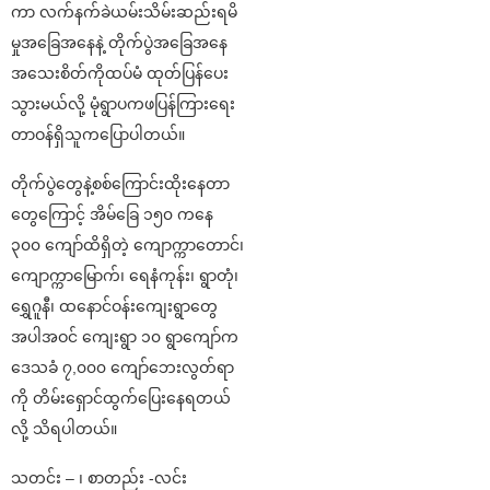
ကာ လက်နက်ခဲယမ်းသိမ်းဆည်းရမိ
မှုအခြေအနေနဲ့ တိုက်ပွဲအခြေအနေ
အသေးစိတ်ကိုထပ်မံ ထုတ်ပြန်ပေး
သွားမယ်လို့ မုံရွာပကဖပြန်ကြားရေး
တာဝန်ရှိသူကပြောပါတယ်။
တိုက်ပွဲတွေနဲ့စစ်ကြောင်းထိုးနေတာ
တွေကြောင့် အိမ်ခြေ ၁၅၀ ကနေ
၃၀၀ ကျော်ထိရှိတဲ့ ကျောက္ကာတောင်၊
ကျောက္ကာမြောက်၊ ရေနံကုန်း၊ ရွာတုံ၊
ရွှေဂူနီ၊ ထနောင်ဝန်းကျေးရွာတွေ
အပါအဝင် ကျေးရွာ ၁၀ ရွာကျော်က
ဒေသခံ ၇,၀၀၀ ကျော်ဘေးလွတ်ရာ
ကို တိမ်းရှောင်ထွက်ပြေးနေရတယ်
လို့ သိရပါတယ်။
သတင်း – ၊ စာတည်း -လင်း