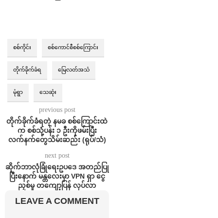
စစ်ကိုင်း
စစ်ကောင်စီစစ်ကြောင်း
တိုက်ခိုက်ခံရ
မြေလတ်အသံ
မုံရွာ
သေဆုံး
previous post
တိုက်ခိုက်ခံရတဲ့ နမခ စစ်ကြောင်းထဲ
က စစ်သုံ့ပန်း ၁ ဦးကိုဖမ်းပြီး
လက်နက်တွေသိမ်းဆည်း (ရုပ်/သံ)
next post
ဆိုက်ဘာလုံခြုံရေးဥပဒေ အတည်ပြု
ပြီးနောက် မန္တလေးမှာ VPN ရှာ ငွေ
ညှစ်မှု တကျော့ပြန် လုပ်လာ
LEAVE A COMMENT