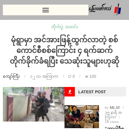
တိုက်ပွဲ
,
သတင်း
မုံရွာမှာ အင်အားဖြန့်ထွက်လာတဲ့ စစ်
ကောင်စီစစ်ကြောင်း ၄ ရက်ဆက်
တိုက်ခိုက်ခံရပြီး သေဆုံးသူများဟုဆို
ကျော်ကြီး
၁၂ လ အကြာက
0
100
LATEST POST
by
MLAT
၁၅ နာရီ အ
ကြာက
18 views
“ဆာဝါဒီစ