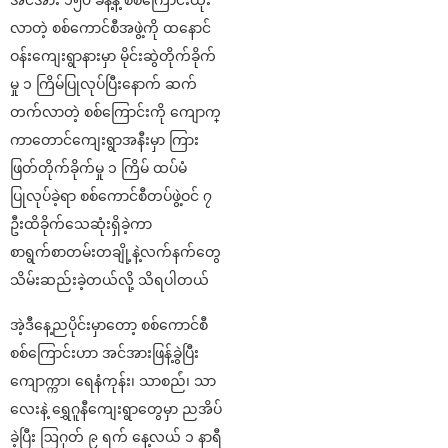
လာတဲ့ စစ်ကောင်စီအဖွဲ့ကို ထနောင်
ဝန်းကျေးရွာနားမှာ မိုင်းဆွဲတိုက်ခိုက်
မှု ၁ ကြိမ်ပြုလုပ်ပြီးနောက် ဆက်
တက်လာတဲ့ စစ်ကြောင်းကို ကျောက္
ကာတောင်ကျေးရွာအနီးမှာ ကြား
ဖြတ်တိုက်ခိုက်မှု ၁ ကြိမ် ထပ်မံ
ပြုလုပ်ခဲ့ရာ စစ်ကောင်စီတပ်ဖွဲ့ဝင် ၇
ဦးထိခိုက်သေဆုံးရှိခဲ့ကာ
စာရွက်စာတမ်းတချို့နဲ့လက်နက်တွေ
သိမ်းဆည်းခဲ့တယ်လို့ သိရပါတယ်
အဲ့ဒီနေ့ညပိုင်းမှာတော့ စစ်ကောင်စီ
စစ်ကြောင်းဟာ အင်အားဖြန့်ခွဲပြီး
ကျောက္ကာ၊ ရေနံကုန်း၊ သာစည်ံ၊ သာ
လေးနဲ့ ရွှေဂူနီကျေးရွာတွေမှာ ညအိပ်
ခဲ့ပြီး ဩဂုတ် ၉ ရက် နေ့လယ် ၁ နာရီ