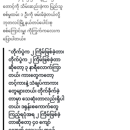
တောင့်ကို သိမ်းဆည်းခဲ့ကာ ပြည်သူ
စစ်မှုထမ်း ၁ ဦးကို ဖမ်းမိခဲ့တယ်လို့
ဘုတလင်မြို့နယ်တပ်ပေါင်းစု
စစ်ကြောင်းမှူး ကိုကြွက်ကလေးက
ပြောပါတယ်။
“တိုက်ပွဲက ၂ ကြိမ်ဖြစ်ခဲ့တာ၊
တိုက်ပွဲက ၂ ကြိမ်ဖြစ်ခဲ့တာ
ဆိုတော့ ၃ နာရီလောက်ကြာ
တယ်၊ ကားတွေကတော့
တင့်ကားနဲ့ သံချပ်ကာကား
တွေများတယ်၊ တိုက်ခိုက်ခဲ့
တာမှာ သေဆုံးတာလည်းရှိပါ
တယ်၊ ဒရုန်းစကောက်တွေ
ကြည့်ရပုံအရ ၂ ကြိမ်ဖြစ်ခဲ့
တာဆိုတော့ ၄၀ ကျော်