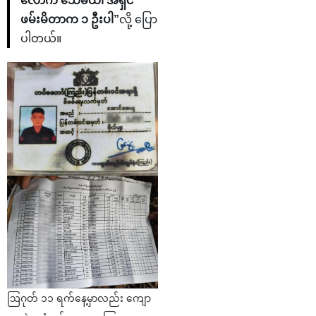
လောက် သေမယ်၊ အရှင်
ဖမ်းမိတာက ၁ ဦးပါ”
လို့ ပြော
ပါတယ်။
ဩဂုတ် ၁၁ ရက်နေ့မှာလည်း ကျော