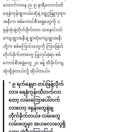
လောက်ကနေ ည ၉ နာရီလောက်ထိ
ရေနံကုန်းရွာလမ်းဆုံနဲ့ ရွှေဂူဖြူဘုရား
အနီးက စစ်ကောင်စီအဖွဲ့တွေကို ဒ
ရုန်းဗုံးနဲ့တိုက်ခိုက်တာ၊ ထနောင်းဝင်
ကျေးရွာအနီးနဲ့ ရွာတုံကျေးရွာအနီး
တို့က စစ်ကြောင်းတွေကို ကြားဖြတ်
တိုက်ခိုက်တာတွေ ပြုလုပ်ခဲ့ရာ စစ်
ကောင်စီအဖွဲ့တွေ ၂၀ ခန့် ထိခိုက်ကျ
ဆုံးရှိခဲ့တယ်လို့ ဆိုပါတယ်။
” ၉ ရက်နေ့မှာ တပ်ဖြန့်လိုက်
တာ။ ရေနံကုန်းထိတက်လာ
တော့ လမ်းကြောပေါ်တက်
လာတော့ ဒရုန်းတွေနဲ့ချ
တိုက်ခိုက်တယ်။ လမ်းတွေ
လမ်းတွေမှာ အဟလေးတွေရှိ
တော့ အဲဒီမှာကြားဖြတ်