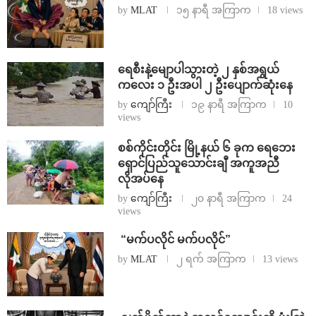
by
MLAT
၁၅ နာရီ အကြာက
18 views
ရေစီးနဲ့မျောပါသွားတဲ့ ၂ နှစ်အရွယ်
ကလေး ၁ ဦးအပါ ၂ ဦးပျောက်ဆုံးနေ
by
ကျော်ကြီး
၁၉ နာရီ အကြာက
10
views
စစ်ကိုင်းတိုင်း မြို့နယ် ၆ ခုက ရေဘေး
ရှောင်ပြည်သူသောင်းချီ အကူအညီ
လိုအပ်နေ
by
ကျော်ကြီး
၂၀ နာရီ အကြာက
24
views
⁨ ⁨“မက်ပလိုင် မက်ပလိုင်”
by
MLAT
၂ ရက် အကြာက
13 views