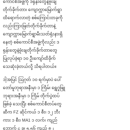
ကောင်စီအဖွဲ့ကို ဒရုန်းတွေနဲ့ဗုံးချ
တိုက်ခိုက်တာ၊ ကျောက္ကာမြောက်ရွာ
ထိရောက်လာတဲ့ စစ်ကြောင်းတခုကို
လည်းကြားဖြတ်တိုက်ခိုက်တာနဲ့
ကျောက္ကာမြောက်ရွာမီးသတ်ရုံးနားရှိ
နေတဲ့ စစ်ကောင်စီအဖွဲ့ကိုလည်း ဒ
ရုန်းတွေနဲ့ဗုံးချတိုက်ခိုက်တာတွေ
ပြုလုပ်ခဲ့ရာ ၁၀ ဦးကျော်ထိခိုက်
သေဆုံးခဲ့တယ်လို့ သိရပါတယ်။
ဒါ့အပြင် သြဂုတ် ၁၀ ရက်မှာပဲ ပေါ်
တော်မူဘုရာအနီးမှာ ၁ ကြိမ်၊ ရွှေဂူဖြူ
ဘုရားအနီးမှာ ၁ ကြိမ် တိုက်ပွဲထပ်
ဖြစ်ခဲ့ သေးပြီး စစ်ကောင်စီတပ်တွေ
ဆီက FZ ဆိုင်ကယ် ၁ စီး၊ ၁၂ ဘီး
ကား ၁ စီး၊ MA1 ၁ လက်၊ ကျည်
ဘောက် ၄ ခု၊ ၅.၅၆ ကျည် ၈၂