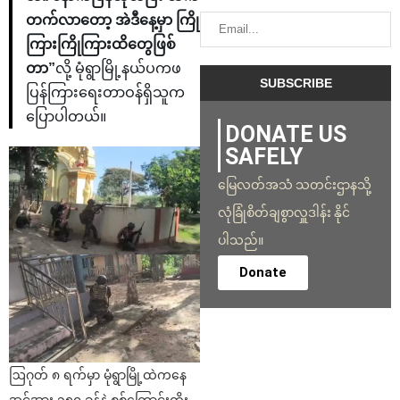
တက်လာတော့ အဲဒီနေ့မှာ ကြို
ကြားကြိုကြားထိတွေဖြစ်
တာ”
လို့ မုံရွာမြို့နယ်ပကဖ
ပြန်ကြားရေးတာဝန်ရှိသူက
ပြောပါတယ်။
DONATE US
SAFELY
မြေလတ်အသံ သတင်းဌာနသို့
လုံခြုံစိတ်ချစွာလှူဒါန်း နိုင်
ပါသည်။
Donate
ဩဂုတ် ၈ ရက်မှာ မုံရွာမြို့ထဲကနေ
အင်အား ၁၅၀ ခန့်နဲ့ စစ်ကြောင်းထိုး