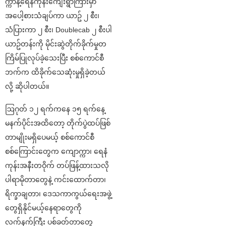
က္ကာနဲ့ရေနံကုန်းကျေးရွာကြားမှာ
အပေါ့စားသံချပ်ကာ ယာဥ် ၂ စီး၊
သံပြားကာ ၂ စီး၊ Doublecab ၂ စီးပါ
ယာဥ်တန်းကို မိုင်းဆွဲတိုက်ခိုက်မှုတ
ကြိမ်ပြုလုပ်ခဲ့သေးပြီး စစ်ကောင်စီ
ဘက်က ထိခိုက်သေဆုံးမှုရှိခဲ့တယ်
လို့ ဆိုပါတယ်။
ဩဂုတ် ၁၂ ရက်ကနေ ၁၅ ရက်နေ့
မနက်ပိုင်းအထိတော့ တိုက်ပွဲထပ်ဖြစ်
တာမျိုးမရှိပေမယ့် စစ်ကောင်စီ
စစ်ကြောင်းတွေက ကျောက္ကာ၊ ရေနံ
ကုန်းအနီးတဝိုက် တပ်ဖြန့်ထားသလို
ပါရာမိုတာတွေနဲ့ ကင်းထောက်တာ၊
ရိက္ခာချတာ၊ ဒေသကာကွယ်ရေးအဖွဲ့
တွေရှိနိုင်မယ့်နေရာတွေကို
လက်နက်ကြီး ပစ်ခတ်တာတွေ