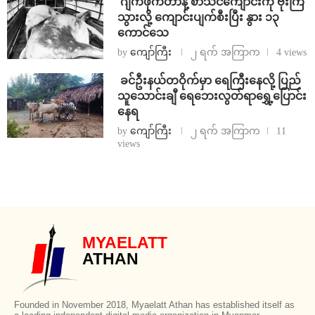
⁨⁩ ⁨ဂျက်ဖိုက်တာနဲ့ စာသင်ကျောင်းကို ဗုံးကြဲ
သွားလို့ ကျောင်းပျက်စီးပြီး နွား ၁၃
ကောင်သေ
by
ကျော်ကြီး
၂ ရက် အကြာက
4 views
⁩ ⁨ခင်ဦးနယ်တဝိုက်မှာ ရေကြီးနေလို့ ပြည်
သူသောင်းချီ ရေဘေးလွတ်ရာရွှေ့ပြောင်း
နေရ
by
ကျော်ကြီး
၂ ရက် အကြာက
11
views
MYAELATT
ATHAN
Founded in November 2018, Myaelatt Athan has established itself as