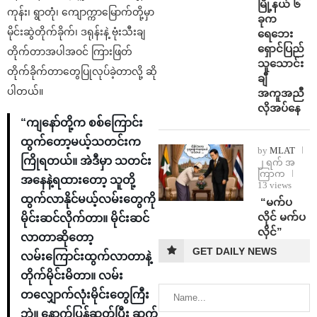
မြို့နယ် ၆
ကုန်း၊ ရွာတုံ၊ ကျောက္ကာမြောက်တို့မှာ
ခုက
မိုင်းဆွဲတိုက်ခိုက်၊ ဒရုန်းနဲ့ ဗုံးသီးချ
ရေဘေး
ရှောင်ပြည်
တိုက်တာအပါအဝင် ကြားဖြတ်
သူသောင်း
တိုက်ခိုက်တာတွေပြုလုပ်ခဲ့တာလို့ ဆို
ချီ
ပါတယ်။
အကူအညီ
လိုအပ်နေ
“ကျနော်တို့က စစ်ကြောင်း
ထွက်တော့မယ့်သတင်းက
by
MLAT
ကြိုရတယ်။ အဲဒီမှာ သတင်း
၂ ရက် အ
ကြာက
အနေနဲ့ရထားတော့ သူတို့
13 views
ထွက်လာနိုင်မယ့်လမ်းတွေကို
⁨ ⁨“မက်ပ
လိုင် မက်ပ
မိုင်းဆင်လိုက်တာ။ မိုင်းဆင်
လိုင်”
လာတာဆိုတော့
GET DAILY NEWS
လမ်းကြောင်းထွက်လာတာနဲ့
တိုက်မိုင်းမိတာ။ လမ်း
တလျှောက်လုံးမိုင်းတွေကြီး
ဘဲ။ နောက်ပြန်ဆုတ်ပြီး ဆက်