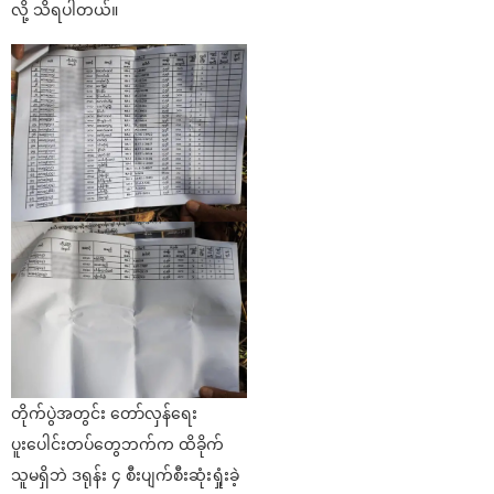
လို့ သိရပါတယ်။
တိုက်ပွဲအတွင်း တော်လှန်ရေး
ပူးပေါင်းတပ်တွေဘက်က ထိခိုက်
သူမရှိဘဲ ဒရုန်း ၄ စီးပျက်စီးဆုံးရှုံးခဲ့