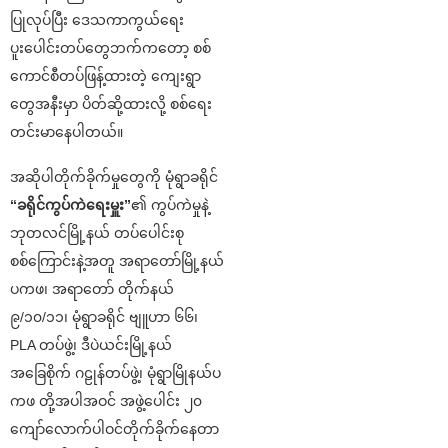
ပြုလုပ်ပြီး ဒေသကာကွယ်ရေး
ပူးပေါင်းတပ်တွေဘက်ကတော့ စစ်
ကောင်စီတပ်ဖြန့်ထားတဲ့ ကျေးရွာ
တွေအနီးမှာ ပိတ်ဆို့ထားလို့ စစ်ရေး
တင်းမာနေပါတယ်။
အဆိုပါတိုက်ခိုက်မှုတွေကို မုံရွာခရိုင်
“ခရိုင်ကွပ်ကဲရေးမှူး”
၏ ကွပ်ကဲမှုနဲ့
ဘုတလင်မြို့နယ် တပ်ပေါင်းစု
စစ်ကြောင်းနဲ့အတူ အရာတော်မြို့နယ်
ပကဖ၊ အရာတော် တိုက်နယ်
၉/၁၀/၁၁၊ မုံရွာခရိုင် ဗျူဟာ ၆၆၊
PLA တပ်ဖွဲ့၊ ဒီပဲယင်းမြို့နယ်
အခြေစိုက် ဂဠုန်တပ်ဖွဲ့၊ မုံရွာမြိုနယ်ပ
ကဖ တို့အပါအဝင် အဖွဲ့ပေါင်း ၂၀
ကျော်လောက်ပါဝင်တိုက်ခိုက်နေတာ