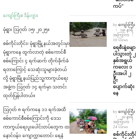
ကပ်”
ကျော်ကြီး
၊
ဒိန်းဂျား
by
ကျော်ကြီး
မုံရွာ၊ ဩဂုတ် ၁၅၊ ၂၀၂၅။
၁၉ နာရီ
အကြာက
10 views
စစ်ကိုင်းတိုင်း၊ မုံရွာမြို့နယ်အတွင်းမှာ
ရေစီးနဲ့မျော
မုံရွာကနေ ထွက်လာတဲ့ စစ်ကောင်စီ
ပါသွားတဲ့ ၂
နှစ်အရွယ်
စစ်ကြောင်း ၄ ရက်ဆက် တိုက်ခိုက်ခံ
ကလေး ၁
ရတာကြောင့် သေဆုံးသူများခဲ့တယ်
ဦးအပါ ၂
လို့ မုံရွာမြို့နယ်ပြည်သူ့ကာကွယ်ရေး
ဦး
ပျောက်ဆုံး
အဖွဲ့က ဩဂုတ် ၁၄ ရက်မှာ သတင်း
နေ
ထုတ်ပြန်ပါတယ်။
ဩဂုတ် ၈ ရက်ကနေ ၁၁ ရက်အထိ
by
ကျော်ကြီး
၂၀ နာရီ
စစ်ကောင်စီစစ်ကြောင်းကို ဒေသ
အကြာက
24 views
ကာကွယ်ရေးပူးပေါင်းတပ်တွေက ထ
စစ်ကိုင်းတိုင်း
နောင်ဝန်း၊ ကျောက္ကာတောင်၊ ရေနံ