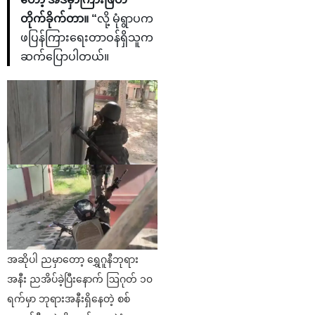
တိုက်ခိုက်တာ။ “
လို့ မုံရွာပက
ဖပြန်ကြားရေးတာဝန်ရှိသူက
ဆက်ပြောပါတယ်။
အဆိုပါ ညမှာတော့ ရွှေဂူနီဘုရား
အနီး ညအိပ်ခဲ့ပြီးနောက် ဩဂုတ် ၁၀
ရက်မှာ ဘုရားအနီးရှိနေတဲ့ စစ်