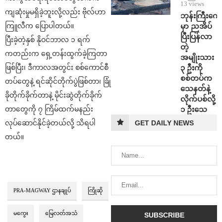
13 views
ကျဆုံးမှုမရှိခဲ့ဘူးလို့လည်း ဗိုလ်ဟာ
ဘုန်းကြီးကျေ
မှာ ညအိပ်
ကြူလီက ပြောပါတယ်။
ပြီးပြန်လာ
ပြီးခဲ့တဲ့နှစ် နိုဝင်ဘာလ ၁ ရက်
တဲ့
ကတည်းက ရှေ့တန်းထွက်ခဲ့ကြတာ
အမျိုးသား
၃ ဦးကို
ဖြစ်ပြီး၊ ဒီကာလအတွင်း စစ်ကောင်စီ
စစ်တပ်က
တပ်တွေနဲ့ ရင်ဆိုင်တိုက်ပွဲဖြစ်တာ၊ ခြုံ
သေနတ်နဲ့
ခိုတိုက်ခိုက်တာနဲ့ မိုင်းဆွဲတိုက်ခိုက်
လိုက်ပစ်လို့
၁ ဦးသေ
တာတွေကို ၇ ကြိမ်ထက်မနည်း
GET DAILY NEWS
လုပ်ဆောင်နိုင်ခဲ့တယ်လို့ သိရပါ
တယ်။
PRA-MAGWAY ဌာနချုပ်
ကြိုဆို
မကွေး
မြေလတ်အသံ