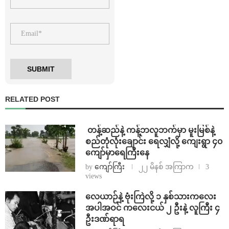
RELATED POST
⁩ ⁨တန့်ဆည်နဲ့ ကန့်ဘလူဘက်မှာ မူးမြစ်နဲ့
စည်တုံလုံးချောင်း ရေလျှံလို့ ကျေးရွာ ၄၀
ကျော်မှာရေကြီးနေ
by
ကျော်ကြီး
၂၂ မိနစ် အကြာက
3
views
⁨လေယာဉ်နဲ့ ဗုံးကြဲလို့ ၁ နှစ်သားကလေး
အပါအဝင် ကလေးငယ် ၂ ဦးနဲ့ လူကြီး ၄
ဦးဒဏ်ရာရ