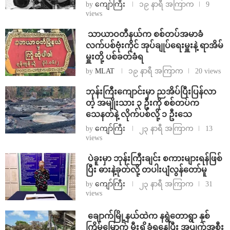
by
ကျော်ကြီး
၁၉ နာရီ အကြာက
9
views
⁩ ⁨သာယာဝတီနယ်က စစ်တပ်အမာခံ
လက်ပစ်ဗုံးကိုင် အုပ်ချုပ်ရေးမှူးနဲ့ ရာအိမ်
မှူးတို့ ပစ်ခတ်ခံရ
by
MLAT
၁၉ နာရီ အကြာက
20 views
ဘုန်းကြီးကျောင်းမှာ ညအိပ်ပြီးပြန်လာ
တဲ့ အမျိုးသား ၃ ဦးကို စစ်တပ်က
သေနတ်နဲ့ လိုက်ပစ်လို့ ၁ ဦးသေ
by
ကျော်ကြီး
၂၃ နာရီ အကြာက
13
views
⁩ ⁨ပဲခူးမှာ ဘုန်းကြီးချင်း စကားများရန်ဖြစ်
ပြီး ဓားနဲ့ခုတ်လို့ တပါးပျံလွန်တော်မူ
by
ကျော်ကြီး
၂၃ နာရီ အကြာက
31
views
⁩ ⁨ချောက်မြို့နယ်ထဲက နရွဲတောရွာ နှစ်
ကြိမ်မြောက် မီးရှို့ခံရနေပြီး အပျက်အစီး