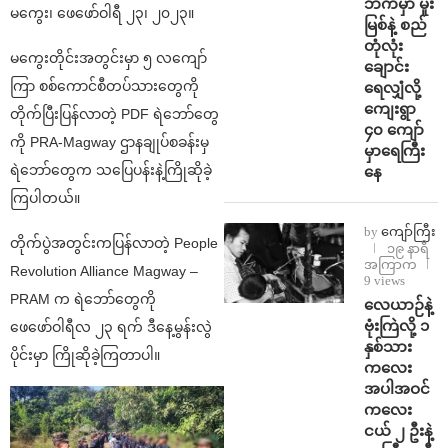
ဘက်မှာ မူး
မကွေး၊ ဖေဖော်ဝါရီ ၂၃၊ ၂၀၂၃။
မြစ်နဲ့ စည်
တုံလုံး
မကွေးတိုင်းအတွင်းမှာ ၅ လကျော်
ချောင်း
ကြာ စစ်ကောင်စီတပ်သားတွေကို
ရေလျှံလို့
ကျေးရွာ
တိုက်ပြီးပြန်လာတဲ့ PDF ရဲဘော်တွေ
၄၀ ကျော်
ကို PRA-Magway ဌာနချုပ်စခန်းမှ
မှာရေကြီး
ရဲဘော်တွေက သပြေပန်းနဲ့ကြိုဆိုခဲ့
နေ
ကြပါတယ်။
by
ကျော်ကြီး
တိုက်ပွဲအတွင်းကပြန်လာတဲ့ People
၁၉ နာရီ
အကြာက
Revolution Alliance Magway –
9 views
PRAM က ရဲဘော်တွေကို
⁨လေယာဉ်နဲ့
ဗုံးကြဲလို့ ၁
ဖေဖော်ဝါရီလ ၂၃ ရက် ဒီနေ့မွန်းလွဲ
နှစ်သား
ပိုင်းမှာ ကြိုဆိုခဲ့ကြတာပါ။
ကလေး
အပါအဝင်
ကလေး
ငယ် ၂ ဦးနဲ့