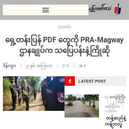
သတင်း
ရှေ့တန်းပြန် PDF တွေကို PRA-Magway
ဌာနချုပ်က သပြေပန်းနဲ့ကြိုဆို
ဒိန်းဂျား
၃ နှစ် အကြာက
0
4
LATEST POST
by
ကျော်ကြီး
၂၂ မိနစ်
အကြာက
3 views
⁩ ⁨တန့်ဆည်နဲ့
ကန့်ဘလူ