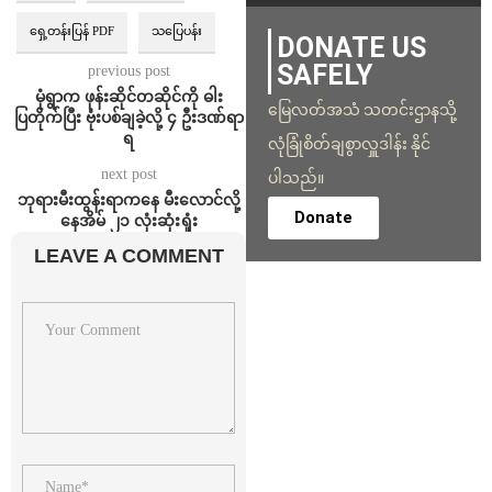
ရှေ့တန်းပြန် PDF
သပြေပန်း
DONATE US
SAFELY
previous post
မုံရွာက ဖုန်းဆိုင်တဆိုင်ကို ဓါး
မြေလတ်အသံ သတင်းဌာနသို့
ပြတိုက်ပြီး ဗုံးပစ်ချခဲ့လို့ ၄ ဦးဒဏ်ရာ
ရ
လုံခြုံစိတ်ချစွာလှူဒါန်း နိုင်
next post
ပါသည်။
ဘုရားမီးထွန်းရာကနေ မီးလောင်လို့
Donate
နေအိမ် ၂၁ လုံးဆုံးရှုံး
LEAVE A COMMENT