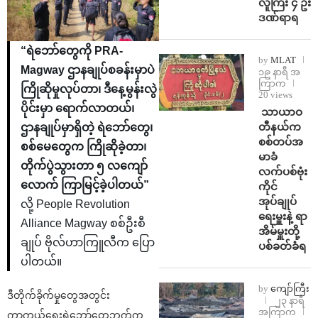
လူကြီး ၄ ဦး
ဒဏ်ရာရ
“ရဲဘော်တွေကို PRA-
by
MLAT
Magway ဌာနချုပ်စခန်းမှာပဲ
၁၉ နာရီ အ
ကြာက
ကြိုဆိုမှုလုပ်တာ၊ ဒီနေ့မွန်းလွဲ
20 views
ပိုင်းမှာ ရောက်လာတယ်၊
⁩ ⁨သာယာဝ
တီနယ်က
ဌာနချုပ်မှာရှိတဲ့ ရဲဘော်တွေ၊
စစ်တပ်အ
စစ်မေတွေက ကြိုဆိုခဲ့တာ၊
မာခံ
တိုက်ပွဲသွားတာ ၅ လကျော်
လက်ပစ်ဗုံး
လောက် ကြာမြင့်ခဲ့ပါတယ်”
ကိုင်
အုပ်ချုပ်
လို့ People Revolution
ရေးမှူးနဲ့ ရာ
Alliance Magway စစ်ဦးစီ
အိမ်မှူးတို့
ချုပ် ဗိုလ်ဟာကြူလီက ပြော
ပစ်ခတ်ခံရ
ပါတယ်။
by
ကျော်ကြီး
ဒီတိုက်ခိုက်မှုတွေအတွင်း
၂၃ နာရီ
အကြာက
ကာကွယ်ရေးရဲဘော်တွေဘက်က