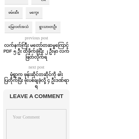
ဖမ်းဆီး
မကွေး
မြေလတ်အသံ
ရွာသားတဦး
previous post
လက်နက်ကြီး မတော်တဆမှုကြောင့်
PDF ၅ ဦး ထိခိုက်ခဲ့ပြီး ၂ ဦးမှာ လက်
ဖြတ်လိုက်ရ
next post
မုံရွာက ဖုန်းဆိုင်တဆိုင်ကို ဓါး
ပြတိုက်ပြီး ဗုံးပစ်ချခဲ့လို့ ၄ ဦးဒဏ်ရာ
ရ
LEAVE A COMMENT