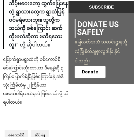
သိပ့်မဝေးတော့ ထွက်ပြေးနေ
တဲ့ ရွာသားတွေက ရွာထဲပြန်
ဝင်မရဲသေးဘူး။ သူတို့က
DONATE US
ဘယ်ကို စစ်ကြောင်း ဆက်
SAFELY
ထိုးမလဲဆိုတာ မသိရသေး
မြေလတ်အသံ သတင်းဌာနသို့
ဘူး”
လို့ ဆိုပါတယ်။
လုံခြုံစိတ်ချစွာလှူဒါန်း နိုင်
မြောက်ရွာမရွာထဲကို စစ်ကောင်စီ
ပါသည်။
စစ်ကြောင်းထိုးတာဟာ ဒီနေ့နဲ့ဆို ၃
Donate
ကြိမ်‌မြောက်ရှိပြီဖြစ်ကြောင်းနဲ့ အဲဒီ
သုံးကြိမ်ထဲမှ ၂ ကြိမ်ဟာ
ဖေဖော်ဝါရီလထဲမှာပဲ ဖြစ်တယ်လို့ သိ
ရပါတယ်။
စစ်ကောင်စီ
ဆိပ်ဖြူ