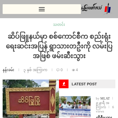
သတင်း
ဆိပ်ဖြူနယ်မှာ စစ်ကောင်စီက စည်းရုံး
ရေးဆင်းအပြန် ရွာသားတဦးကို လမ်းပြ
အဖြစ် ဖမ်းဆီးသွား
နန်းခမ်း
၃ နှစ် အကြာက
0
4
LATEST POST
by
MLAT
၉ နာရီ အ
ကြာက
6
views
ကိုရီးယား