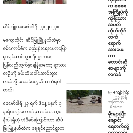
က ၈၈၈၈
အကြိုပွဲကို
ကိုရီးယား
အမတ်
ဆိပ်ဖြူ၊ ဖေဖော်ဝါရီ ၂၃၊ ၂၀၂၃။
ကိုယ်တိုင်
တက်
မကွေးတိုင်း၊ ဆိပ်ဖြူမြို့နယ်ထဲမှာ
ရောက်
စစ်ကောင်စီက စည်းရုံးရေးဟောပြော
အားပေး
ကာ
မှု လုပ်ဆာင်သွားပြီး ရွာကနေ
တောင်းဆို
ပြန်လည်ထွက်ခွာချိန်မှာတော့ ရွာသား
စာများကို
တဦးကို ဖမ်းဆီးခေါ်ဆောင်သွား
လက်ခံ
တယ်လို့ ဒေသခံတွေဆီက သိရပါ
တယ်။
by
ကျော်ကြီး
၁၃ နာရီ
အကြာက
ဖေဖော်ဝါရီ ၂၃ ရက် ဒီနေ့ မနက် ၇
10 views
နာရီကျော်လောက်မှာ အင်အား ၇၀
⁨မိုးများပြီး
ချောင်း
နီးပါးရှိတဲ့ အဲဒီစစ်ကြောင်းဟာ ဆိပ်
ရေတက်လို့
ဖြူမြို့နယ်ထဲက ရေရင်ညောင်ရွာက
ကောလင်း