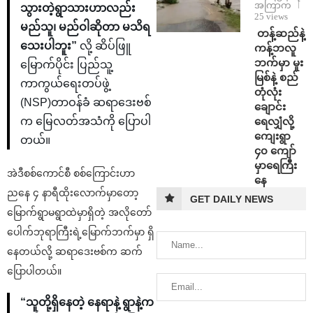
အကြာက
သွားတဲ့ရွာသားဟာလည်း
25 views
မည်သူ၊ မည်ဝါဆိုတာ မသိရ
⁩ ⁨တန့်ဆည်နဲ့
သေးပါဘူး”
လို့ ဆိပ်ဖြူ
ကန့်ဘလူ
ဘက်မှာ မူး
မြောက်ပိုင်း ပြည်သူ့
မြစ်နဲ့ စည်
ကာကွယ်ရေးတပ်ဖွဲ့
တုံလုံး
(NSP)တာဝန်ခံ ဆရာဒေးဗစ်
ချောင်း
ရေလျှံလို့
က မြေလတ်အသံကို ပြောပါ
ကျေးရွာ
တယ်။
၄၀ ကျော်
မှာရေကြီး
အဲဒီစစ်ကောင်စီ စစ်ကြောင်းဟာ
နေ
ညနေ ၄ နာရီထိုးလောက်မှာတော့
GET DAILY NEWS
မြောက်ရွာမရွာထဲမှာရှိတဲ့ အလိုတော်
ပေါက်ဘုရာကြီးရဲ့မြောက်ဘက်မှာ ရှိ
နေတယ်လို့ ဆရာဒေးဗစ်က ဆက်
ပြောပါတယ်။
“သူတို့ရှိနေတဲ့ နေရာနဲ့ ရွာနဲ့က