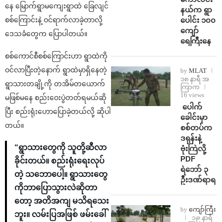
နေ မြောက်ရွာမကျေးရွာထဲ ခြေလျင်
နယ်က ရွာ
ပေါင်း ၁၀၀
စစ်ကြောင်းနဲ့ ဝင်ရာက်လာခဲ့တာလို့
ကျော်
ဒေသခံတွေက ပြောပါတယ်။
ရေကြီးနေ
စစ်ကောင်စီစစ်ကြောင်းဟာ ရွာထဲကို
ဝင်လာပြီး‌တဲ့‌နောက် ရွာထဲမှာရှိနေတဲ့
by
MLAT
၁၈ နာရီ အ
ရွာသားတချို့ကို တအိမ်တယောက်
ကြာက
16 views
မဖြစ်မနေ စည်းဝေးပွဲတတ်ရမယ်ဆို
⁩ ⁨ပေါက်
ပြီး စည်းရုံးဟောပြောခဲ့တယ်လို့ ဆိုပါ
ခေါင်းမှာ
တယ်။
စစ်တပ်က
ဒရုန်းနဲ့
“ရွာသားတွေကို သူတို့ဆီလာ
ဗုံးကြဲလို့
PDF
ခိုင်းတယ်။ စည်းရုံးရေးလုပ်
ရဲဘော် ၃
တဲ့ သဘောပေါ့။ ရွာသားတွေ
ဦးဒဏ်ရာရ
ကိုဘာပြောသွားလဲဆိုတာ
တော့ အတိအကျ မသိရသေး
by
ကျော်ကြီး
ဘူး။ လမ်းပြအဖြစ် ဖမ်းခေါ်
၁၉ နာရီ