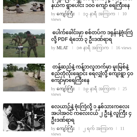
နယ်က ရွာပေါင်း ၁၀၀ ကျော် ရေကြီးနေ
by
ကျော်ကြီး
၁၃ နာရီ အကြာက
10
views
⁩ ⁨ပေါက်ခေါင်းမှာ စစ်တပ်က ဒရုန်းနဲ့ဗုံးကြဲ
လို့ PDF ရဲဘော် ၃ ဦးဒဏ်ရာရ
by
MLAT
၁၈ နာရီ အကြာက
16 views
⁩ ⁨တန့်ဆည်နဲ့ ကန့်ဘလူဘက်မှာ မူးမြစ်နဲ့
စည်တုံလုံးချောင်း ရေလျှံလို့ ကျေးရွာ ၄၀
ကျော်မှာရေကြီးနေ
by
ကျော်ကြီး
၁၉ နာရီ အကြာက
25
views
⁨လေယာဉ်နဲ့ ဗုံးကြဲလို့ ၁ နှစ်သားကလေး
အပါအဝင် ကလေးငယ် ၂ ဦးနဲ့ လူကြီး ၄
ဦးဒဏ်ရာရ
by
ကျော်ကြီး
၂ ရက် အကြာက
11
views