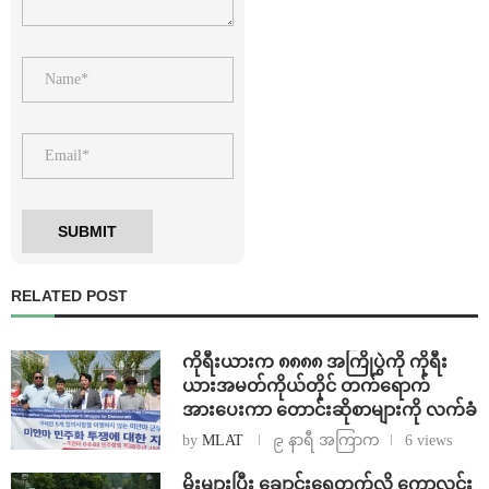
RELATED POST
ကိုရီးယားက ၈၈၈၈ အကြိုပွဲကို ကိုရီး
ယားအမတ်ကိုယ်တိုင် တက်ရောက်
အားပေးကာ တောင်းဆိုစာများကို လက်ခံ
by
MLAT
၉ နာရီ အကြာက
6 views
⁨မိုးများပြီး ချောင်းရေတက်လို့ ကောလင်း