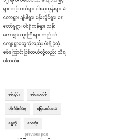
ရွာ၊ တင့်တယ်ရွာ၊ ငါးဆူကုန်းရွာ၊ မဲ
တောရွာ၊ ချီပါရွာ၊ ပန်းလှိုင်ရွာ၊ ရေ
တော်မူရွာ၊ ဝါးရုံကန်ရွာ၊ သန်း
တောရွာ၊ ထူးကြီးရွာ၊ တည်ပင်
ကျေးရွာတွေကိုလည်း မီးရိူ့ခဲ့တဲ့
စစ်ကြောင်းဖြစ်တယ်လို့လည်း သိရ
ပါတယ်။
စစ်ကိုင်း
စစ်ကောင်စီ
တိုက်ခိုက်ခံရ
မြေလတ်အသံ
ရွှေဘို
သေဆုံး
previous post