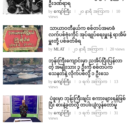
ဦးဒဏ်ရာရ
by
ကျော်ကြီး
၂၀ နာရီ အကြာက
10
views
⁩ ⁨သာယာဝတီနယ်က စစ်တပ်အမာခံ
လက်ပစ်ဗုံးကိုင် အုပ်ချုပ်ရေးမှူးနဲ့ ရာအိမ်
မှူးတို့ ပစ်ခတ်ခံရ
by
MLAT
၂၁ နာရီ အကြာက
20 views
ဘုန်းကြီးကျောင်းမှာ ညအိပ်ပြီးပြန်လာ
တဲ့ အမျိုးသား ၃ ဦးကို စစ်တပ်က
သေနတ်နဲ့ လိုက်ပစ်လို့ ၁ ဦးသေ
by
ကျော်ကြီး
၁ ရက် အကြာက
13
views
⁩ ⁨ပဲခူးမှာ ဘုန်းကြီးချင်း စကားများရန်ဖြစ်
ပြီး ဓားနဲ့ခုတ်လို့ တပါးပျံလွန်တော်မူ
by
ကျော်ကြီး
၁ ရက် အကြာက
31
views