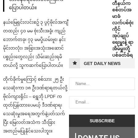
တီနယ်က
ပြောပါတယ်။
စစ်တပ်အ
မာခံ
နယ်မြေရှင်းလင်းစဥ် ၃ ပွင့်ဗိုလ်အကျီ
လက်ပစ်ဗုံး
ကိုင်
တထည်၊ ၄၀ မမ ဗုံးသီးအခွံ၊ ကျည်
အုပ်ချုပ်
ဘောက်တခု၊ ၇၃ မမပို့ယမ်းဗူး၊ နင်း
ရေးမှူးနဲ့ ရာ
မိုင်းတလုံး၊ အခြားအသုံးအဆောင်
အိမ်မှူးတို့
ပစ်ခတ်ခံရ
ပစ္စည်းတွေလည်း သိမ်းဆည်းရမိ
GET DAILY NEWS
တယ်လို့ သူကဆက်ပြောပါတယ်။
တိုက်ခိုက်မှုကြောင့် စစ်သား ၂၅ ဦး
သေဆုံးကာ ၁၈ ဦးဒဏ်ရာရတယ်လို့
ဗိုလ်ကျားရိုင်း – ရွှေဘို LPDF က
ထုတ်ပြန်ထားပေမယ့် ဒီဒဏ်ရာရ၊
သေဆုံးမှုအရေအတွက်နဲ့ပတ်သက်
ပြီး မြေလတ်အသံက သီးခြား
အတည်မပြုနိုင်သေးပါဘူး။