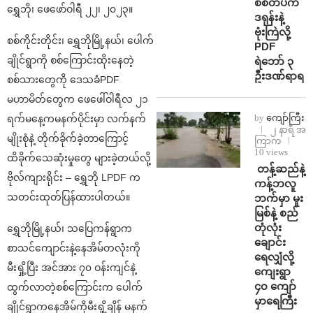
စစ်တပ်က
ရွှေဘို၊ ဖေဖော်ဝါရီ ၂၂၊ ၂၀၂၃။
ဒရုန်းနဲ့
ဗုံးကြဲလို့
စစ်ကိုင်းတိုင်း၊ ရွှေဘိုမြို့နယ်၊ ပေါက်
PDF
ချိုင်ရွာကို စစ်ကြောင်းထိုးနေတဲ့
ရဲဘော် ၃
ဦးဒဏ်ရာရ
စစ်သားတွေကို ဒေသခံPDF
မဟာမိတ်တွေက ဖေဖေါ်ဝါရီလ ၂၁
by
ကျော်ကြီး
ရက်မနေ့ကမနက်ပိုင်းမှာ လက်နက်
၂ နာရီ အ
မျိုးစုံနဲ့ တိုက်ခိုက်ခဲ့တာကြောင့်
ကြာက
10 views
ထိခိုက်သေဆုံးမှုတွေ များခဲ့တယ်လို့
⁩ ⁨တန့်ဆည်နဲ့
ဗိုလ်ကျားရိုင်း – ရွှေဘို LPDF က
ကန့်ဘလူ
သတင်းထုတ်ပြန်ထားပါတယ်။
ဘက်မှာ မူး
မြစ်နဲ့ စည်
တုံလုံး
ရွှေဘိုမြို့နယ်၊ သပြေကန်ရွာက
ချောင်း
စာသင်ကျောင်းနဲ့နေအိမ်တလုံးကို
ရေလျှံလို့
မီးရှို့ပြီး အင်အား ၇၀ ဝန်းကျင်နဲ့
ကျေးရွာ
၄၀ ကျော်
ထွက်လာတဲ့စစ်ကြောင်းက ပေါက်
မှာရေကြီး
ချိုင်ရွာကနေအိမ်ကိုမီးရှို့ချိန် မနက်