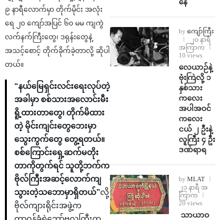
နေ
၉ နာရီလောက်မှာ တိုက်မိုင်း အလုံး
ရေ ၂၀ ကျော်အပြင် ၆၀ မမ ကျကွဲ
by
ကျော်ကြီး
လက်နက်ကြီးတွေ၊ ဒရုန်းတွေနဲ့
၂၀ နာရီ
အကြာက
အသင့်စောင့် တိုက်ခိုက်ခဲ့တာလို့ ဆိုပါ
10 views
တယ်။
⁨လေယာဉ်နဲ့
ဗုံးကြဲလို့ ၁
“နယ်မြေရှင်းလင်းရေးလုပ်တဲ့
နှစ်သား
ကလေး
အခါမှာ စစ်သားအလောင်းမီး
အပါအဝင်
ရိူ့ထားတာတွေ၊ တိုက်မိထား
ကလေး
တဲ့ မိုင်းကျင်းတွေဘေးမှာ
ငယ် ၂ ဦးနဲ့
လူကြီး ၄ ဦး
သွေးကွက်တွေ တွေ့ရတယ်။
ဒဏ်ရာရ
စစ်ကြောင်းရှေ့ဆက်မတိုး
တာကိုတွက်ရင် သူတို့ဘက်က
ဗိုလ်ကြီးအဆင့်လောက်ကျ
by
MLAT
၂၁ နာရီ အ
သွားတဲ့သဘောမှာရှိတယ်”
လို့
ကြာက
20 views
ဗိုလ်ကျားရိုင်းအဖွဲ့က
⁩ ⁨သာယာဝ
တာဝန်ခံရဲဘော်ဗလကြီးက