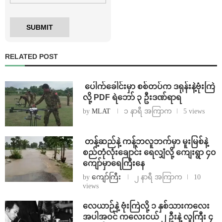
RELATED POST
⁩ ⁨ပေါက်ခေါင်းမှာ စစ်တပ်က ဒရုန်းနဲ့ဗုံးကြဲ
လို့ PDF ရဲဘော် ၃ ဦးဒဏ်ရာရ
by
MLAT
၁ နာရီ အကြာက
5 views
⁩ ⁨တန့်ဆည်နဲ့ ကန့်ဘလူဘက်မှာ မူးမြစ်နဲ့
စည်တုံလုံးချောင်း ရေလျှံလို့ ကျေးရွာ ၄၀
ကျော်မှာရေကြီးနေ
by
ကျော်ကြီး
၂ နာရီ အကြာက
10
views
⁨လေယာဉ်နဲ့ ဗုံးကြဲလို့ ၁ နှစ်သားကလေး
အပါအဝင် ကလေးငယ် ၂ ဦးနဲ့ လူကြီး ၄