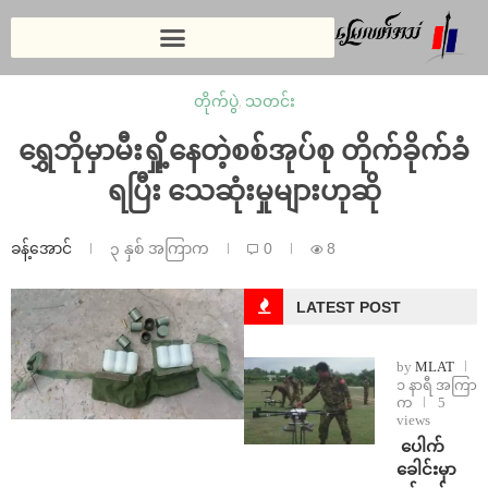
တိုက်ပွဲ
,
သတင်း
ရွှေဘိုမှာမီးရှို့နေတဲ့စစ်အုပ်စု တိုက်ခိုက်ခံ
ရပြီး သေဆုံးမှုများဟုဆို
ခန့်အောင်
၃ နှစ် အကြာက
0
8
LATEST POST
by
MLAT
၁ နာရီ အကြာ
က
5
views
⁩ ⁨ပေါက်
ခေါင်းမှာ