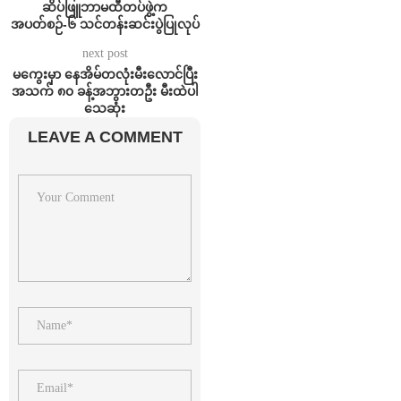
ဆိပ်ဖြူဘာမထီတပ်ဖွဲ့က
အပတ်စဉ်-၆ သင်တန်းဆင်းပွဲပြုလုပ်
next post
မကွေးမှာ နေအိမ်တလုံးမီးလောင်ပြီး
အသက် ၈၀ ခန့်အဘွားတဦး မီးထဲပါ
သေဆုံး
LEAVE A COMMENT