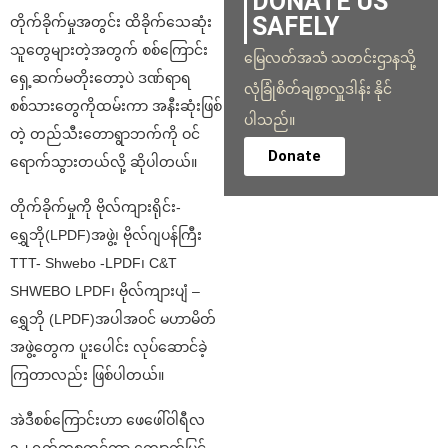
DONATE US
SAFELY
တိုက်ခိုက်မှုအတွင်း ထိခိုက်သေဆုံး
သူတွေများတဲ့အတွက် စစ်ကြောင်း
မြေလတ်အသံ သတင်းဌာနသို့
ရှေ့ဆက်မတိုးတော့ပဲ ဒဏ်ရာရ
လုံခြုံစိတ်ချစွာလှူဒါန်း နိုင်
စစ်သားတွေကိုထမ်းကာ အနီးဆုံးဖြစ်
ပါသည်။
တဲ့ တည်သီးတောရွာဘက်ကို ဝင်
Donate
ရောက်သွားတယ်လို့ ဆိုပါတယ်။
တိုက်ခိုက်မှုကို ဗိုလ်ကျားရိုင်း-
ရွှေဘို(LPDF)အဖွဲ့၊ ဗိုလ်ဂျပန်ကြီး
TTT- Shwebo -LPDF၊ C&T
SHWEBO LPDF၊ ဗိုလ်ကျားပျံ –
ရွှေဘို (LPDF)အပါအဝင် မဟာမိတ်
အဖွဲ့တွေက ပူးပေါင်း လုပ်ဆောင်ခဲ့
ကြတာလည်း ဖြစ်ပါတယ်။
အဲဒီစစ်ကြောင်းဟာ ဖေဖေါ်ဝါရီလ
၁၂ ရက်ကစတင်ကာ ကျောက်မြင့်