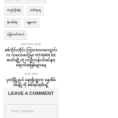
တည်းခိုခန်း
ဒဏ်ရာရ
ဗုံးပစ်ခံရ
မန္တလေး
မြေလတ်အသံ
previous post
စစ်ကိုင်းတိုင်း ကြားကာလကျောင်း
က ကလေးတွေမှာ VITAMIN B2
ဓာတ်ချို့တဲ့ (ကျီးကန်းပါးစပ်နာ)
ရောဂါအဖြစ်များနေ
next post
ပုလဲမြို့နယ် နှောရိုးရွာက နေအိမ်
အချို့ကို စစ်အုပ်စုမီးရှို့
LEAVE A COMMENT