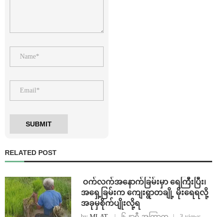
RELATED POST
⁩ ⁨ဝက်လက်အနောက်ခြမ်းမှာ ရေကြီးပြီး၊
အရှေ့ခြမ်းက ကျေးရွာတချို့ မိုးရေရလို့
အခုမှစိုက်ပျိုးလို့ရ
by
MLAT
၆ နာရီ အကြာက
3 views