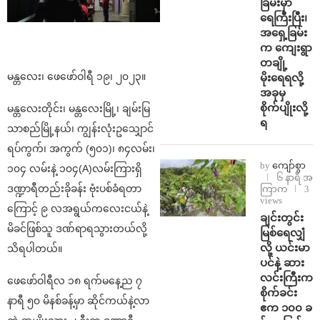
ခြမ်းမှာ
ရေကြီးပြီး၊
အရှေ့ခြမ်း
က ကျေးရွာ
တချို့
မန္တလေး၊ ဖေဖော်ဝါရီ ၁၉၊ ၂၀၂၃။
မိုးရေရလို့
အခုမှ
စိုက်ပျိုးလို့
မန္တလေးတိုင်း၊ မန္တလေးမြို့၊ ချမ်းမြ
ရ
သာစည်မြို့နယ်၊ ကျွန်းလုံးဥသျှောင်
ရပ်ကွက်၊ အကွက် (၅၀၁)၊ ၈၄လမ်း၊
by
ကျော်စွာ
၁၀၄ လမ်းနဲ့ ၁၀၄(A)လမ်းကြားရှိ
၆ နာရီ အ
ဒဏ္ဍာရီတည်းခိုခန်း ဗုံးပစ်ခံရတာ
ကြာက
3
views
ကြောင့် ၉ လအရွယ်ကလေးငယ်နဲ့
ချင်းတွင်း
မိခင်ဖြစ်သူ ဒဏ်ရာရသွားတယ်လို့
မြစ်ရေလျှံ
လို့ ယင်းမာ
သိရပါတယ်။
ပင်နဲ့ ဆား
လင်းကြီးက
ဖေဖော်ဝါရီလ ၁၈ ရက်မနေ့ည ၇
စိုက်ခင်း
နာရီ ၅၀ မိနစ်ခန့်မှာ ဆိုင်ကယ်နဲ့လာ
ဧက ၁၀၀ ခ