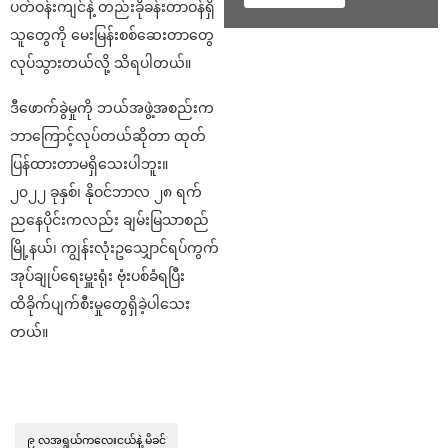
ပတ်ဝန်းကျင်နဲ့ တည်းခိုခန်းတာဝန်ရှိ
သူတွေကို မေးမြန်းစစ်ဆေးတာတွေ
လုပ်သွားတယ်လို့ သိရပါတယ်။
ဒီဖောက်ခွဲမှုကို ဘယ်အဖွဲ့အစည်းက
ဘာကြောင့်လုပ်တယ်ဆိုတာ ထုတ်
ပြန်ထားတာမရှိသေးပါဘူး။
၂၀၂၂ ခုနှစ်၊ နိုဝင်ဘာလ ၂၈ ရက်
ညနေပိုင်းကလည်း ချမ်းမြသာစည်
မြို့နယ်၊ ကျွန်းလုံးဥသျှောင်ရပ်ကွက်
အုပ်ချုပ်ရေးမှူးရုံး ဗုံးပစ်ခံရပြီး
ထိခိုက်ပျက်စီးမှုတွေရှိခဲ့ပါသေး
တယ်။
၉ လအရွယ်ကလေးငယ်နဲ့ မိခင်