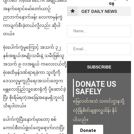
ပျက်စီး၊ Toyota BELTA အမျိုးအစား
နေ
အနက်ရောင်မော်တော်ယာဉ်
GET DAILY NEWS
ညာဘက်နောက်ခန်း လေကာမှန်ကွဲ
ကာပျက်စီးခဲ့တယ်လို့လည်း ဆိုပါ
တယ်။
ဗုံးပေါက်ကွဲမှုကြောင့် အသက် ၃၂
နှစ်အရွယ်အမျိုးသမီးနဲ့ သမီးဖြစ်သူ
အသက် ၉ လအရွယ် ကလေးငယ်တို့
ဗုံးစထိမှန်ဒဏ်ရာရခဲ့ကာ သူတို့ကို
ဒေသလူမှုကူညီရေးအသင်းတွေက
DONATE US
မန္တလေးပြည်သူ့ဆေးရုံကို ပို့ဆောင်ခဲ့
SAFELY
ပြီး စိုးရိမ်ရတဲ့အခြေအနေမရှိဘူးလို့
မြေလတ်အသံ သတင်းဌာနသို့
သိရပါတယ်။
လုံခြုံစိတ်ချစွာလှူဒါန်း နိုင်
ပေါက်ကွဲပြီးနောက်မှာတော့ စစ်
ပါသည်။
ကောင်စီတပ်ဖွဲ့ဝင်တွေရောက်လာပြီး
Donate