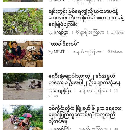
ချင်းတွင်းမြစ်ရေလျှံလို့ ယင်းမာပင်နဲ့
ဆားလင်းကြီးက စိုက်ခင်းဧက ၁၀၀ ခန့်
ရေမြုပ်ပျက်စီး
by
ကျော်စွာ
၆ နာရီ အကြာက
3 views
“ဆာဝါဒီစကပ်”
by
MLAT
၁ ရက် အကြာက
24 views
ရေစီးနဲ့မျောပါသွားတဲ့ ၂ နှစ်အရွယ်
ကလေး ၁ ဦးအပါ ၂ ဦးပျောက်ဆုံးနေ
by
ကျော်ကြီး
၁ ရက် အကြာက
11
views
စစ်ကိုင်းတိုင်း မြို့နယ် ၆ ခုက ရေဘေး
ရှောင်ပြည်သူသောင်းချီ အကူအညီ
လိုအပ်နေ
by
ကျော်ကြီး
၁ ရက် အကြာက
34