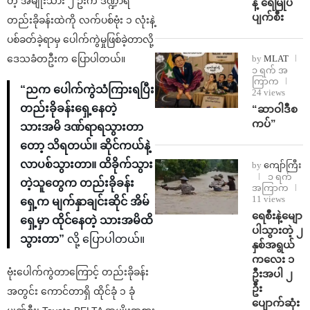
တဲ့ အမျိုးသား ၂ ဦးက ဒဏ္ဍာရီ
န့် ရေမြုပ်
ပျက်စီး
တည်းခိုခန်းထဲကို လက်ပစ်ဗုံး ၁ လုံးနဲ့
ပစ်ခတ်ခဲ့ရာမှ ပေါက်ကွဲမှုဖြစ်ခဲ့တာလို့
ဒေသခံတဦးက ပြောပါတယ်။
by
MLAT
၁ ရက် အ
ကြာက
“ညက ပေါက်ကွဲသံကြားရပြီး
24 views
တည်းခိုခန်းရှေ့နေတဲ့
“ဆာဝါဒီစ
ကပ်”
သားအမိ ဒဏ်ရာရသွားတာ
တော့ သိရတယ်။ ဆိုင်ကယ်နဲ့
လာပစ်သွားတာ။ ထိခိုက်သွား
by
ကျော်ကြီး
၁ ရက်
တဲ့သူတွေက တည်းခိုခန်း
အကြာက
11 views
ရှေ့က မျက်နှာချင်းဆိုင် အိမ်
ရေစီးနဲ့မျော
ရှေ့မှာ ထိုင်နေတဲ့ သားအမိထိ
ပါသွားတဲ့ ၂
သွားတာ”
လို့ ပြောပါတယ်။
နှစ်အရွယ်
ကလေး ၁
ဗုံးပေါက်ကွဲတာကြောင့် တည်းခိုခန်း
ဦးအပါ ၂
ဦး
အတွင်း ကောင်တာရှိ ထိုင်ခုံ ၁ ခုံ
ပျောက်ဆုံး