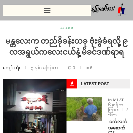
သတင်း
မန္တလေးက တည်ခိုခန်းတခု ဗုံးခွဲခံရလို့ ၉
လအရွယ်ကလေးငယ်နဲ့ မိခင်ဒဏ်ရာရ
ကျော်ကြီး
၃ နှစ် အကြာက
0
6
LATEST POST
by
MLAT
၆ နာရီ အ
ကြာက
3
views
⁩ ⁨ဝက်လက်
အနောက်