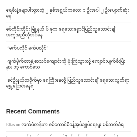
ရေစီးနဲ့မျောပါသွားတဲ့ ၂ နှစ်အရွယ်ကလေး ၁ ဦးအပါ ၂ ဦးပျောက်ဆုံး
နေ
စစ်ကိုင်းတိုင်း မြို့နယ် ၆ ခုက ရေဘေးရှောင်ပြည်သူသောင်းချီ
အကူအညီလိုအပ်နေ
⁨ ⁨“မက်ပလိုင် မက်ပလိုင်”
⁨⁩ ⁨ဂျက်ဖိုက်တာနဲ့ စာသင်ကျောင်းကို ဗုံးကြဲသွားလို့ ကျောင်းပျက်စီးပြီး
နွား ၁၃ ကောင်သေ
⁩ ⁨ခင်ဦးနယ်တဝိုက်မှာ ရေကြီးနေလို့ ပြည်သူသောင်းချီ ရေဘေးလွတ်ရာ
ရွှေ့ပြောင်းနေရ
Recent Comments
Elias
on
လက်ပံတန်းက စစ်ကောင်စီခန့်အုပ်ချုပ်ရေးမှူး ပစ်သတ်ခံရ