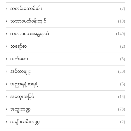
သတင်းဆောင်းပါး
(7)
သဘာဝပတ်ဝန်းကျင်
(19)
သဘာဝဘေးအန္တရာယ်
(140)
သရော်စာ
(2)
အက်ဆေး
(3)
အင်တာဗျူး
(20)
အညာရနံ့ စာရနံ့
(6)
အတွေးအမြင်
(14)
အထူးကဏ္ဍ
(78)
အမျိုးသမီးကဏ္ဍ
(2)