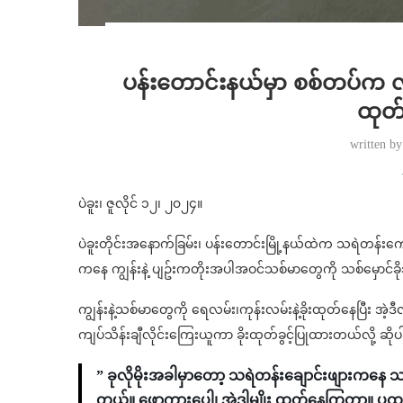
ပန်းတောင်းနယ်မှာ စစ်တပ်က လိုင
ထုတ်
written b
ပဲခူး၊ ဇူလိုင် ၁၂၊ ၂၀၂၄။
ပဲခူးတိုင်းအနောက်ခြမ်း၊ ပန်းတောင်းမြို့နယ်ထဲက သရဲတန်းကျ
ကနေ ကျွန်းနဲ့ ပျဥ်းကတိုးအပါအဝင်သစ်မာတွေကို သစ်မှော
ကျွန်းနဲ့သစ်မာတွေကို ရေလမ်း၊ကုန်းလမ်းနဲ့ခိုးထုတ်နေပြီး အဲ
ကျပ်သိန်းချီလိုင်းကြေးယူကာ ခိုးထုတ်ခွင့်ပြုထားတယ်လို့ ဆိ
” ခုလိုမိုးအခါမှာတော့ သရဲတန်းချောင်းဖျားကနေ သ
တယ်။ ဖောကားပေါ့၊ အဲဒါမျိုး ထုတ်နေကြတာ။ ပထ