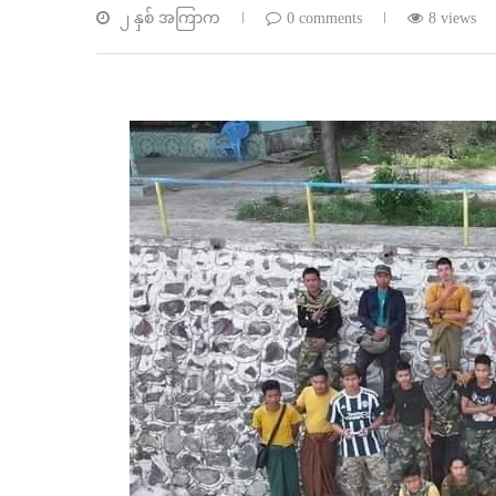
၂ နှစ် အကြာက
0 comments
8 views