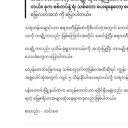
တယ်။ ခုက စစ်တပ်နဲ့ ရဲ၊ သစ်တော ပေးရနေတော့ ပ
မြေလတ်အသံ ကို ပြောပါတယ်။
သရဲတန်းချောင်းဟာ ဧရာဝတီမြစ်ထဲကိုစီးဝင်တဲ့အတွက် တောင်
သလို တချို့ကလည်း မြစ်ကြောင်းအတိုင်း ဖောင်ဖွဲ့ပြီး ဧရာ
တချို့ကလည်း ပုသိမ်-မုံရွာကားလမ်းကို အသုံးပြုပြီး ကားမျ
ဒေသခံတွေက ပြောပါတယ်။
မသုန်တောင်ခြေကနေ သစ်တွေဝှက်တဲ့မြစ်ဝအထိဆိုရင် ကျွန်း ၅တ
အဖွဲ့ပေါင်းစုံအတွက် ကျပ် ၅ သိန်းနီးပါးပေးရတယ်လို့ သ
ပန်းတောင်းမြို့နယ်ထဲက မသုန်တောင်ဟာ ရခိုင်ရိုးမနဲ့လည်း 
ရတဲ့ မြေဧရိယာအများဆုံးနေရာတခုလည်းဖြစ်ပါတယ်။
စာတည်း – လင်းဇေ