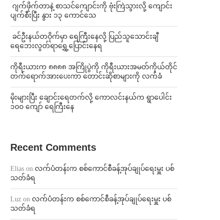
⁨⁩ ⁨ဂျက်ဖိုက်တာနဲ့ စာသင်ကျောင်းကို ဗုံးကြဲသွားလို့ ကျောင်း
ပျက်စီးပြီး နွား ၁၃ ကောင်သေ
⁩ ⁨ခင်ဦးနယ်တဝိုက်မှာ ရေကြီးနေလို့ ပြည်သူသောင်းချီ
ရေဘေးလွတ်ရာရွှေ့ပြောင်းနေရ
ကိုရီးယားက ၈၈၈၈ အကြိုပွဲကို ကိုရီးယားအမတ်ကိုယ်တိုင်
တက်ရောက်အားပေးကာ တောင်းဆိုစာများကို လက်ခံ
⁨မိုးများပြီး ချောင်းရေတက်လို့ ကောလင်းနယ်က ရွာပေါင်း
၁၀၀ ကျော် ရေကြီးနေ
Recent Comments
Elias
on
လက်ပံတန်းက စစ်ကောင်စီခန့်အုပ်ချုပ်ရေးမှူး ပစ်
သတ်ခံရ
Luz
on
လက်ပံတန်းက စစ်ကောင်စီခန့်အုပ်ချုပ်ရေးမှူး ပစ်
သတ်ခံရ