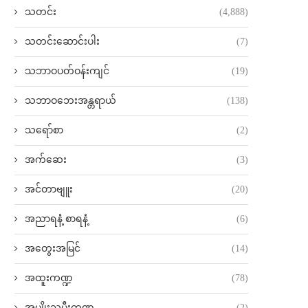
သတင်း
(4,888)
သတင်းဆောင်းပါး
(7)
သဘာဝပတ်ဝန်းကျင်
(19)
သဘာဝဘေးအန္တရာယ်
(138)
သရော်စာ
(2)
အက်ဆေး
(3)
အင်တာဗျူး
(20)
အညာရနံ့ စာရနံ့
(6)
အတွေးအမြင်
(14)
အထူးကဏ္ဍ
(78)
အမျိုးသမီးကဏ္ဍ
(2)