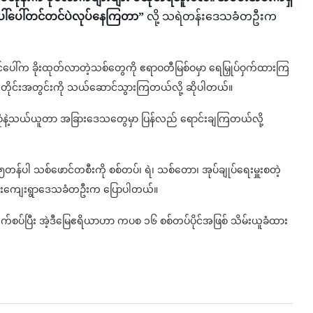
ေါ်ပေါ်တင်တင်ပဲလုပ်နေကြတာ”
လို့ သရဲတန်းဒေသခံတဦးက
ပေါ်က ခိုးထုတ်လာတဲ့သစ်တွေကို ဧရာဝတီမြစ်ဝမှာ ရေမြှုပ်ဝှက်ထားကြ
ဝတီတိုင်းအတွင်းကို သယ်ဆောင်သွားကြတယ်လို့ ဆိုပါတယ်။
ိုးစုံနဲ့သယ်ယူတာ အခြားဒေသတွေမှာ ပြန်လည် ရောင်းချကြတယ်လို့
န်ပါ သစ်ဖောင်တစီးကို စစ်တပ်၊ ရဲ၊ သစ်တော၊ အုပ်ချုပ်ရေးမှူးစတဲ့
ရဲတန်းကျေးရွာဒေသခံတဦးက ပြောပါတယ်။
ဆက်စပ်ပြီး အဲ့ဒီမြေဧရိယာဟာ ကပစ ၁၆ စစ်တပ်ပိုင်အဖြစ် သိမ်းယူခံထား