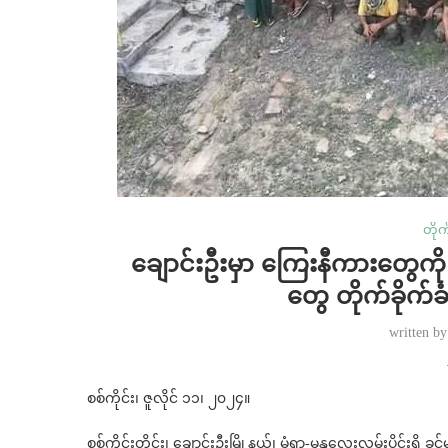
တိုက်
ချောင်းဦးမှာ ကြေးနီကားတွေကို 
တွေ တိုက်ခိုက်ခံ
written b
စစ်ကိုင်း၊ ဇူလိုင် ၁၁၊ ၂၀၂၄။
စစ်ကိုင်းတိုင်း၊ ချောင်းဦးမြို့နယ်၊ မုံရွာ-မန္တလေးလမ်းပိုင်းရှိ