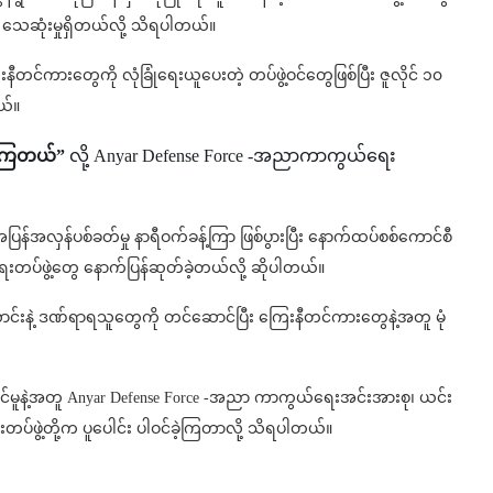
် သေဆုံးမှုရှိတယ်လို့ သိရပါတယ်။
ီတင်ကားတွေကို လုံခြုံရေးယူပေးတဲ့ တပ်ဖွဲ့ဝင်တွေဖြစ်ပြီး ဇူလိုင် ၁၀
ယ်။
ရကြတယ်”
လို့ Anyar Defense Force -အညာကာကွယ်ရေး
ြန်အလှန်ပစ်ခတ်မှု နာရီဝက်ခန့်ကြာ ဖြစ်ပွားပြီး နောက်ထပ်စစ်ကောင်စီ
်ဖွဲ့တွေ နောက်ပြန်ဆုတ်ခဲ့တယ်လို့ ဆိုပါတယ်။
င်းနဲ့ ဒဏ်ရာရသူတွေကို တင်ဆောင်ပြီး ကြေးနီတင်ကားတွေနဲ့အတူ မုံ
ောင်မူနဲ့အတူ Anyar Defense Force -အညာ ကာကွယ်ရေးအင်းအားစု၊ ယင်း
တပ်ဖွဲ့တို့က ပူပေါင်း ပါဝင်ခဲ့ကြတာလို့ သိရပါတယ်။