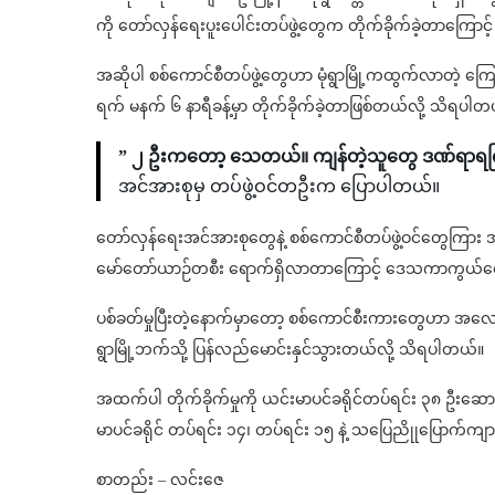
ကို တော်လှန်ရေးပူးပေါင်းတပ်ဖွဲ့တွေက တိုက်ခိုက်ခဲ့တာကြောင့
အဆိုပါ စစ်ကောင်စီတပ်ဖွဲ့တွေဟာ မုံရွာမြို့ကထွက်လာတဲ့ ကြေးန
ရက် မနက် ၆ နာရီခန့်မှာ တိုက်ခိုက်ခဲ့တာဖြစ်တယ်လို့ သိရပါတ
” ၂ ဦးကတော့ သေတယ်။ ကျန်တဲ့သူတွေ ဒဏ်ရာ
အင်အားစုမှ တပ်ဖွဲ့ဝင်တဦးက ပြောပါတယ်။
တော်လှန်ရေးအင်အားစုတွေနဲ့ စစ်ကောင်စီတပ်ဖွဲ့ဝင်တွေကြား အပ
မော်တော်ယာဉ်တစီး ရောက်ရှိလာတာကြောင့် ဒေသကာကွယ်ရေးတပ
ပစ်ခတ်မှုပြီးတဲ့နောက်မှာတော့ စစ်ကောင်စီးကားတွေဟာ အလော
ရွာမြို့ဘက်သို့ ပြန်လည်မောင်းနှင်သွားတယ်လို့ သိရပါတယ်။
အထက်ပါ တိုက်ခိုက်မှုကို ယင်းမာပင်ခရိုင်တပ်ရင်း ၃၈ ဦးဆ
မာပင်ခရိုင် တပ်ရင်း ၁၄၊ တပ်ရင်း ၁၅ နဲ့ သပြေညိုုပြောက်ကျား
စာတည်း – လင်းဇေ