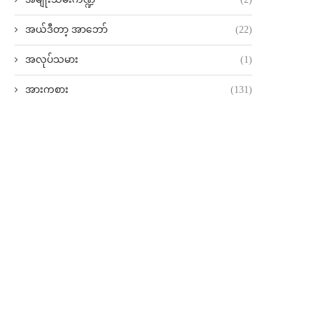
အယ်ဒီတာ့ အာဘော်
(22)
အလုပ်သမား
(1)
အားကစား
(131)