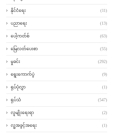
နိုင်ငံရေး
(11)
ပညာရေး
(13)
ပေါ့ကတ်စ်
(63)
မြေလတ်ပေးစာ
(55)
မှုခင်း
(292)
ရွေးကောက်ပွဲ
(9)
ရုပ်ပုံလွှာ
(1)
ရုပ်သံ
(547)
လူမျိုးရေးရာ
(2)
လူ့အခွင့်အရေး
(1)