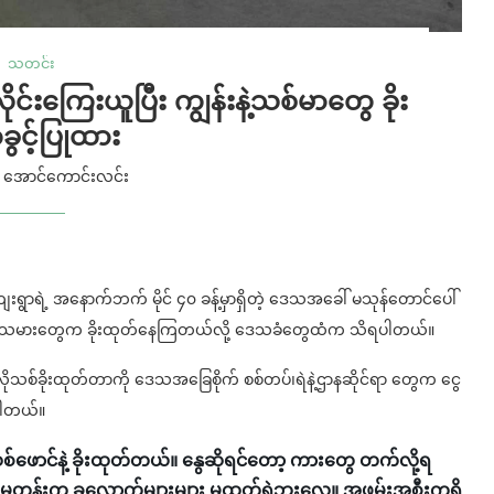
သတင်း
်းကြေးယူပြီး ကျွန်းနဲ့သစ်မာတွေ ခိုး
ခွင့်ပြုထား
y
အောင်ကောင်းလင်း
ေးရွာရဲ့ အနောက်ဘက် မိုင် ၄၀ ခန့်မှာရှိတဲ့ ဒေသအခေါ် မသုန်တောင်ပေါ်
င်ခိုသမားတွေက ခိုးထုတ်နေကြတယ်လို့ ဒေသခံတွေထံက သိရပါတယ်။
့ဒီလိုသစ်ခိုးထုတ်တာကို ဒေသအခြေစိုက် စစ်တပ်၊ရဲနဲ့ဌာနဆိုင်ရာ တွေက ငွေ
ုပါတယ်။
စ်ဖောင်နဲ့ ခိုးထုတ်တယ်။ နွေဆိုရင်တော့ ကားတွေ တက်လို့ရ
မတုန်းက ခုလောက်များများ မထုတ်ရဲဘူးလေ။ အဖမ်းအစီးကရှိ