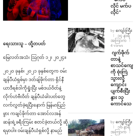
လိုင် မက်ပ
လိုင်”
by
ကျော်ကြီး
၁၄ နာရီ
အကြာက
ရေးသားသူ – ထို့တပတ်
4 views
⁨⁩ ⁨ဂျက်ဖိုက်
မြေလတ်အသံ၊ သြဂုတ် ၁၂၊ ၂၀၂၄။
တာနဲ့
စာသင်ကျောင
၂၀၂၀ ခုနှစ်၊ ၂၀၂၁ ခုနှစ်တွေက ဝမ်း
ကို ဗုံးကြဲ
သွားလို့
ချန်ပီယံရှစ်မှာ ဒတ်ချ်ဖိုက်တာ ရိုင်နီ
ကျောင်း
ယာဒီရစ်ဒါကိုရှုံးပြီး မစ်ဒယ်ဝိတ်နဲ့
ပျက်စီးပြီး
လိုက်ဟဲဗီးဝိတ် ချန်ပီယံခါးပတ်တွေ
နွား ၁၃
ကောင်သေ
လက်လွှတ်ခဲ့ရပြီးနောက် မြန်မာပြည်
ဖွား ကချင်ဖိုက်တာ အောင်လအန်
ဆန်းရဲ့ခရီးကြမ်း စတင်ခဲ့တယ်လို့ ဆို
by
ကျော်ကြီး
၁၆ နာရီ
ရမှာပါ။ ဝမ်းချန်ပီယံရှစ်လို့ နာမည်
အကြာက