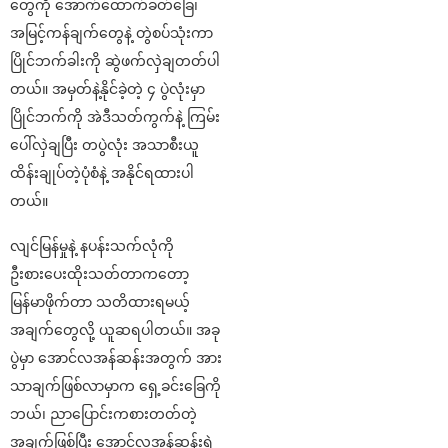
တွေကို အောက်ထောက်ခတ်‌ခြေ၊
အမြင့်ကန်ချက်တွေနဲ့ တွဲစပ်သုံးကာ
ပြိုင်ဘက်ခါးကို ဆွဲဖက်လှဲချတတ်ပါ
တယ်။ အမှတ်နဲ့နိုင်ခဲ့တဲ့ ၄ ပွဲလုံးမှာ
ပြိုင်ဘက်ကို အဲဒီသတ်ကွက်နဲ့ ကြမ်း
ပေါ်လှဲချပြီး တပွဲလုံး အသာစီးယူ
ထိန်းချုပ်တဲ့ပုံစံနဲ့ အနိုင်ရထားပါ
တယ်။
လျင်မြန်မှုနဲ့ နပန်းသက်လုံကို
ဦးစားပေးထိုးသတ်တာကတော့
မြန်မာဖိုက်တာ သတိထားရမယ့်
အချက်တွေလို့ ယူဆရပါတယ်။ အခု
ပွဲမှာ အောင်လအန်ဆန်းအတွက် အား
သာချက်ဖြစ်လာမှာက ရှေ့ခင်းခြေကို
ဘယ်၊ ညာပြောင်းကစားတတ်တဲ့
အချက်ဖြစ်ပြီး အောင်လအန်ဆန်းရဲ့