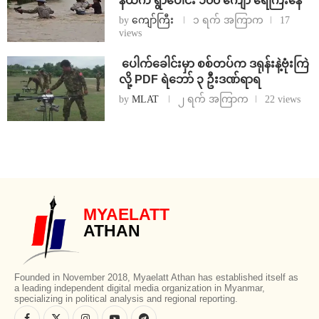
နယ်က ရွာပေါင်း ၁၀၀ ကျော် ရေကြီးနေ
by
ကျော်ကြီး
၁ ရက် အကြာက
17
views
⁩ ⁨ပေါက်ခေါင်းမှာ စစ်တပ်က ဒရုန်းနဲ့ဗုံးကြဲ
လို့ PDF ရဲဘော် ၃ ဦးဒဏ်ရာရ
by
MLAT
၂ ရက် အကြာက
22 views
MYAELATT
ATHAN
Founded in November 2018, Myaelatt Athan has established itself as
a leading independent digital media organization in Myanmar,
specializing in political analysis and regional reporting.