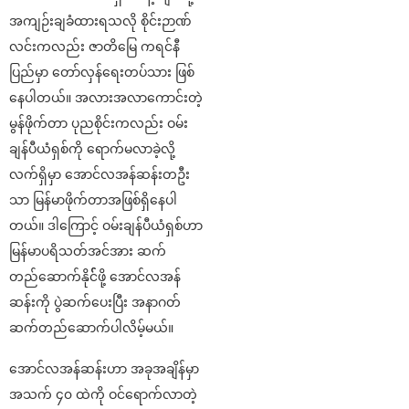
အကျဉ်းချခံထားရသလို စိုင်းဉာဏ်
လင်းကလည်း ဇာတိမြေ ကရင်နီ
ပြည်မှာ တော်လှန်ရေးတပ်သား ဖြစ်
နေပါတယ်။ အလားအလာကောင်းတဲ့
မွန်ဖိုက်တာ ပုညစိုင်းကလည်း ဝမ်း
ချန်ပီယံရှစ်ကို ရောက်မလာခဲ့လို့
လက်ရှိမှာ အောင်လအန်ဆန်းတဦး
သာ မြန်မာဖိုက်တာအဖြစ်ရှိနေပါ
တယ်။ ဒါကြောင့် ဝမ်းချန်ပီယံရှစ်ဟာ
မြန်မာပရိသတ်အင်အား ဆက်
တည်ဆောက်နိုင််ဖို့ အောင်လအန်
ဆန်းကို ပွဲဆက်ပေးပြီး အနာဂတ်
ဆက်တည်ဆောက်ပါလိမ့်မယ်။
အောင်လအန်ဆန်းဟာ အခုအချိန်မှာ
အသက် ၄၀ ထဲကို ဝင်ရောက်လာတဲ့