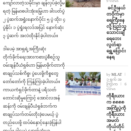
9 views
ကျော်လာတဲ့သမိုင်းမှာ ချန်လှပ်ခဲ့လို့မ
⁩ ⁨ခင်ဦးနယ်
ရတဲ့ မြန်မာစပါးအုံးမြွေဟာ ခါးပတ်ပွဲ
တဝိုက်မှာ
၂ ပွဲဆက်အရှုံးနောက်ပိုင်း ၅ ပွဲ ထိုး၊ ၄
ရေကြီးနေ
လို့ ပြည်သူ
ပွဲနိုင်၊ ၁ ပွဲရှုံးရလဒ်အပြင် နောက်ဆုံး
သောင်းချီ
၃ ပွဲဆက် အလဲထိုးနိုင်ခဲ့ပါတယ်။
ရေဘေး
လွတ်ရာ
ဒါပေမဲ့ အာရှရဲ့အကြီးဆုံး
ရွှေ့ပြောင်း
နေရ
တိုက်ခိုက်‌ရေးအားကစားပွဲစီစဉ်သူ
ဝမ်းချန်ပီယံရှစ်ဟာ မြန်မာဖိုက်တာကို
စာချုပ်သစ်ကိစ္စ၊ ပွဲပေးဖို့ကိစ္စတွေ
by
MLAT
၁ ရက် အ
တော်တော်ကို ကြန့်ကြာခဲ့ပါတယ်။
ကြာက
6
views
ကာယကံရှင်ဖိုက်တာနဲ့ ပရိသတ်
ကိုရီးယား
တောင်းဆိုမှုကြောင့် အောင်လအန်
က ၈၈၈၈
ဆန်းကို ဝမ်းချန်ပီယံရှစ်ဘက်က
အကြိုပွဲကို
ကိုရီးယား
စာချုပ်သက်တမ်းတိုးခဲ့ပေမယ့် ပွဲ
အမတ်
တည်ပေးဖို့ ထပ်မံနှောင့်နှေးခဲ့ပြန်ပါ
ကိုယ်တိုင်
တယ်။ ဒါပေမဲ့ နောက်ဆုံးမှာ