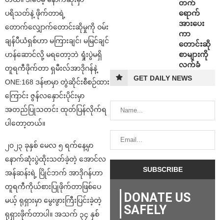
တက်
ရောက်
ပရိသတ်နဲ့ ဖိုက်တာရဲ့
အားပေး
တောက်လျှောက်တောင်းဆိုမှုကို ဝမ်း
ကာ
ချန်ပီယံရှစ်ဟာ မကြားချင်၊ မမြင်ချင်
တောင်းဆို
စာများကို
ဟန်ဆောင်လို့ မရတော့ဘဲ ရှုံးပွဲမရှိ
လက်ခံ
တူရကီဖိုက်တာ ရှမီးလ်အာဒိုဂန်နဲ့
GET DAILY NEWS
ONE:168 ဒန်ဗာမှာ တွဲဆိုင်းစီစဉ်ထား
ကြောင်း ဇွန်လနှောင်းပိုင်းမှာ
အတည်ပြုသတင်း ထုတ်ပြန်လိုက်ရ
ပါတော့တယ်။
၂၀၂၃ ခုနှစ် မေလ ၅ ရက်နေ့မှာ
နောက်ဆုံးပွဲထိုးသတ်ခဲ့တဲ့ အောင်လ
အန်ဆန်းရဲ့ ပြိုင်ဘက် အာဒိုဂန်ဟာ
တူရကီကိုယ်စားပြုဖိုက်တာဖြစ်ပေ
DONATE US
မယ့် ရုရှားမှာ မွေးဖွားကြီးပြင်းခဲ့တဲ့
SAFELY
ရုရှားဖိုက်တာပါ။ အသက် ၃၄ နှစ်