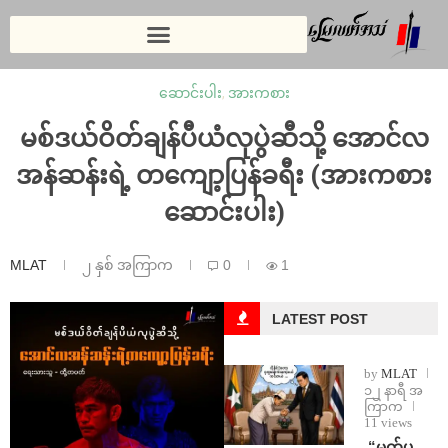
ဆောင်းပါး
,
အားကစား
မစ်ဒယ်ဝိတ်ချန်ပီယံလုပွဲဆီသို့ အောင်လ
အန်ဆန်းရဲ့ တကျော့ပြန်ခရီး (အားကစား
ဆောင်းပါး)
MLAT
၂ နှစ် အကြာက
0
1
LATEST POST
by
MLAT
၁၂ နာရီ အ
ကြာက
11 views
⁨ ⁨“မက်ပ