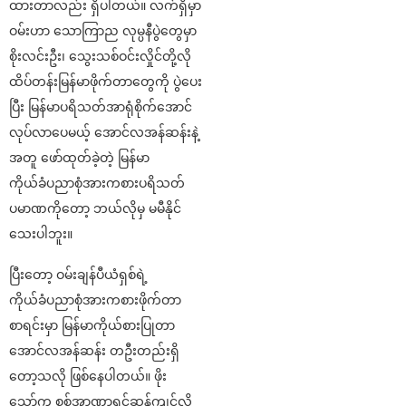
ထားတာလည်း ရှိပါတယ်။ လက်ရှိမှာ
ဝမ်းဟာ သောကြာည လုမ္ပနီပွဲတွေမှာ
စိုးလင်းဦး၊ သွေးသစ်ဝင်းလှိုင်တို့လို
ထိပ်တန်းမြန်မာဖိုက်တာတွေကို ပွဲပေး
ပြီး မြန်မာပရိသတ်အာရုံစိုက်အောင်
လုပ်လာပေမယ့် အောင်လအန်ဆန်းနဲ့
အတူ ဖော်ထုတ်ခဲ့တဲ့ မြန်မာ
ကိုယ်ခံပညာစုံအားကစားပရိသတ်
ပမာဏကိုတော့ ဘယ်လိုမှ မမီနိုင်
သေးပါဘူး။
ပြီးတော့ ဝမ်းချန်ပီယံရှစ်ရဲ့
ကိုယ်ခံပညာစုံအားကစားဖိုက်တာ
စာရင်းမှာ မြန်မာကိုယ်စားပြုတာ
အောင်လအန်ဆန်း တဦးတည်းရှိ
တော့သလို ဖြစ်နေပါတယ်။ ဖိုး
သော်က စစ်အာဏာရှင်ဆန့်ကျင်လို့