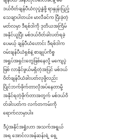
ဒယ်ဝိတ်ချန်ပီယံလုပွဲနွှဲဖို့ ရာနှုန်းပြည့်
သေချာပါတယ်။ မာလီခင်က ပြီးခဲ့တဲ့
မတ်လမှာ ဒီရစ်ဒါကို ဒုတိယအကြိမ်
အနိုင်ယူပြီး မစ်ဒယ်ဝိတ်ခါးပတ်ရခဲ့
ပေမယ့် ချန်ပီယံဟောင်း ဒီရစ်ဒါက
ဝမ်းချန်ပီယံရှစ်နဲ့ စာချုပ်ကိစ္စ
အရှုပ်အရှင်းတွေဖြစ်နေလို့ မကျေပွဲ
ဖြစ် လာနိုင်ဖွယ်မရှိတဲ့အပြင် မစ်ဒယ်
ဝိတ်ချန်ပီယံခါးပတ်လုဖို့လည်း
ပြိုင်ဘက်ဖိုက်တာလိုအပ်နေတာမို့
အနိုင်ရတဲ့ဖိုက်တာအတွက် မစ်ဒယ်ဝိ
တ်ခါးပတ်က လက်တကမ်းကို
ရောက်လာမှာပါ။
ဒီပွဲအနိုင်အရှုံးဟာ အသက်အရွယ်
အရ အောင်လအန်ဆန်းရဲ့ ရှေ့