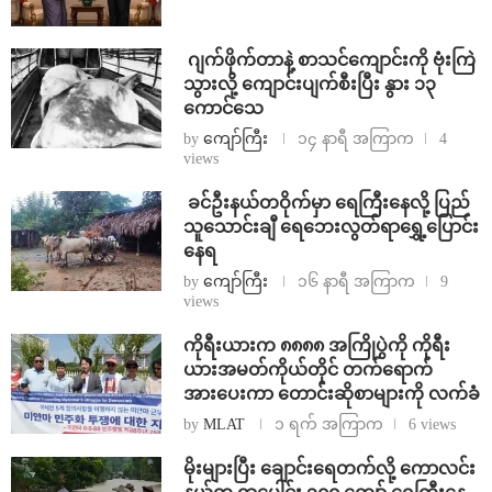
⁨⁩ ⁨ဂျက်ဖိုက်တာနဲ့ စာသင်ကျောင်းကို ဗုံးကြဲ
သွားလို့ ကျောင်းပျက်စီးပြီး နွား ၁၃
ကောင်သေ
by
ကျော်ကြီး
၁၄ နာရီ အကြာက
4
views
⁩ ⁨ခင်ဦးနယ်တဝိုက်မှာ ရေကြီးနေလို့ ပြည်
သူသောင်းချီ ရေဘေးလွတ်ရာရွှေ့ပြောင်း
နေရ
by
ကျော်ကြီး
၁၆ နာရီ အကြာက
9
views
ကိုရီးယားက ၈၈၈၈ အကြိုပွဲကို ကိုရီး
ယားအမတ်ကိုယ်တိုင် တက်ရောက်
အားပေးကာ တောင်းဆိုစာများကို လက်ခံ
by
MLAT
၁ ရက် အကြာက
6 views
⁨မိုးများပြီး ချောင်းရေတက်လို့ ကောလင်း