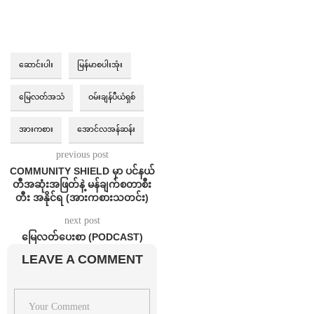
ဆောင်းပါး
မြန်မာစပါးအုံး
မြေလတ်အသံ
ဝမ်းချန်ပီယံရှစ်
အားကစား
အောင်လအန်ဆန်း
previous post
COMMUNITY SHIELD မှာ ပင်နယ်
တီအဆုံးအဖြတ်နဲ့ မန်ချက်စတာစီး
တီး အနိုင်ရ (အားကစားသတင်း)
next post
မြေလတ်ပေးစာ (PODCAST)
LEAVE A COMMENT