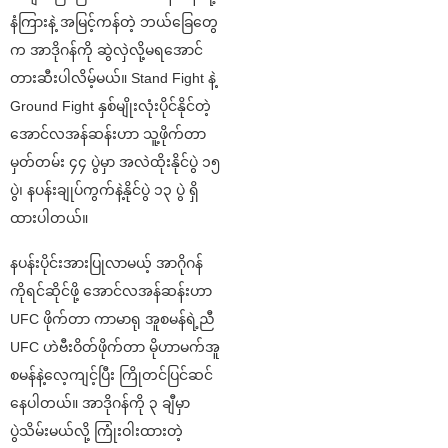
နံကြားနဲ့ အမြင့်ကန်တဲ့ ဘယ်ခြေတွေ
က အာဒိုဂန်ကို ဆွဲလှဲလို့မရအောင်
တားဆီးပါလိမ့်မယ်။ Stand Fight နဲ့
Ground Fight နှစ်မျိုးလုံးပိုင်နိုင်တဲ့
အောင်လအန်ဆန်းဟာ သူ့ဖိုက်တာ
မှတ်တမ်း ၄၄ ပွဲမှာ အလဲထိုးနိုင်ပွဲ ၁၅
ပွဲ၊ နပန်းချုပ်ကွက်နဲ့နိုင်ပွဲ ၁၃ ပွဲ ရှိ
ထားပါတယ်။
နပန်းပိုင်းအားပြုလာမယ့် အာဂိုဂန်
ကိုရင်ဆိုင်ဖို့ အောင်လအန်ဆန်းဟာ
UFC ဖိုက်တာ ကာမာရု အူစမန်ရဲ့ညီ
UFC ဟဲဗီးဝိတ်ဖိုက်တာ မိုဟာမက်အူ
စမန်နဲ့လေ့ကျင့်ပြီး ကြိုတင်ပြင်ဆင်
နေပါတယ်။ အာဒိုဂန်ကို ၃ ချီမှာ
ပွဲသိမ်းမယ်လို့ ကြုံးဝါးထားတဲ့