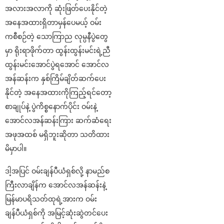
အလားအလာကို ဆုံးဖြတ်ပေးနိုင်တဲ့
အနေအထားရှိတာမှန်ပေမယ့် ဝမ်း
ကစီစဉ်တဲ့ သောကြာည လုမ္ပနီပွဲတွေ
မှာ ရိုးရာဖိုက်တာ ထွန်းထွန်းမင်းရဲ့ညီ
ထွန်းမင်းအောင်ပွဲရအောင် အောင်လ
အန်ဆန်းက နှစ်ကြိမ်ချိတ်ဆက်ပေး
နိုင်တဲ့ အနေအထားကိုကြည့်ရင်တော့
စာချုပ်နဲ့ ပွဲကိစ္စနောက်ပိုင်း ဝမ်းနဲ့
အောင်လအန်ဆန်းကြား ဆက်ဆံရေး
အဖုအထစ် မရှိဘူးဆိုတာ သတိထား
မိမှာပါ။
ဒါ့အပြင် ဝမ်းချန်ပီယံရှစ်လို့ နာမည်စ
ကြီးလာချိန်က အောင်လအန်ဆန်းနဲ့
မြန်မာပရိသတ်ထုရဲ့အားက ဝမ်း
ချန်ပီယံရှစ်ကို အမြင့်ဆုံးဆွဲတင်ပေး