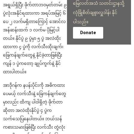
မြေလတ်အသံ သတင်းဌာနသို့
အရွယ်ရှိပြီး ဖိုက်တာဘဝမှတ်တမ်း ၉
လုံခြုံစိတ်ချစွာလှူဒါန်း နိုင်
ပွဲလုံးအနိုင်ရထားကာ အရပ်အမြင့် ၆
ပေ ၂ လက်မရှိတာကြောင့် အောင်လ
ပါသည်။
အန်ဆန်းထက် ၁ လက်မ ပိုမြင့်ပါ
Donate
တယ်။ နိုင်ပွဲ ၉ ပွဲမှာ ၅ ပွဲ အလဲထိုး
ထားကာ ၄ ပွဲကို လက်သီးထိုးချက်၊
ခြေကန်ချက်တွေနဲ့ နိုင်ခဲ့တာဖြစ်ပြီး
ကျန် ၁ ပွဲကတော့ ချုပ်ကွက်နဲ့ နိုင်
ထားပါတယ်။
အာဒိုဂန်က နပန်းပိုင်းကို အဓိကထား
ပေမယ့် လက်သီးနဲ့ ခြေကန်ချက်တွေ
မှာလည်း ထိကျ ပါဝါရှိတဲ့ ဖိုက်တာ
ဆိုတာ အလဲထိုးနိုင်ပွဲ ၄ ပွဲက
သက်သေပြနေပါတယ်။ ဘယ်သန်
ကစားသမားဖြစ်ပြီး လက်သီး တွဲလုံး