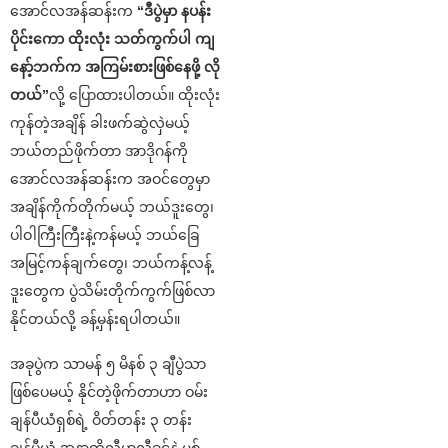
အောင်လအန်ဆန်းက
“ဒီပွဲမှာ နပန်း
ပိုင်းကော ထိုးလုံး သတ်ကွက်ပါ ကျ
နော့်ဘက်က အကြမ်းစားဖြစ်နေဖို့ လို
တယ်”
လို့ ပြောထားပါတယ်။ ထိုးလုံး
ကုန်တဲ့အချိန် ခါးဖက်ဆွဲလှဲမယ့်
ဘယ်တည်ဖိုက်တာ အာဒိုဂန်ကို
အောင်လအန်ဆန်းက အဝင်တွေမှာ
အချိန်ကိုက်တိုက်မယ့် ဘယ်ဒူးတွေ၊
ပါဝါကြီးကြီးနဲ့ကန်မယ့် ဘယ်ခြေ
အမြင့်ကန်ချက်တွေ၊ ဘယ်ကန့်လန့်
ဒူးတွေက ပွဲသိမ်းတိုက်ကွက်ဖြစ်လာ
နိုင်တယ်လို့ ခန့်မှန်းရပါတယ်။
အခုပွဲက သာမန် ၅ မိနစ် ၃ ချီပွဲသာ
ဖြစ်ပေမယ့် နိုင်တဲ့ဖိုက်တာဟာ ဝမ်း
ချန်ပီယံရှစ်ရဲ့ ဝိတ်တန်း ၃ တန်း
ချန်ပီယံ အနာတိုလီမာလီခင်နဲ့ မစ်