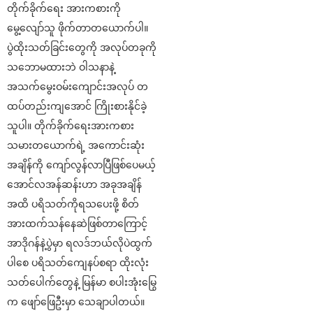
တိုက်ခိုက်ရေး အားကစားကို
မွေ့လျော်သူ ဖိုက်တာတယောက်ပါ။
ပွဲထိုးသတ်ခြင်းတွေကို အလုပ်တခုကို
သဘောမထားဘဲ ဝါသနာနဲ့
အသက်မွေးဝမ်းကျောင်းအလုပ် တ
ထပ်တည်းကျအောင် ကြိုးစားနိုင်ခဲ့
သူပါ။ တိုက်ခိုက်ရေးအားကစား
သမားတယောက်ရဲ့ အကောင်းဆုံး
အချိန်ကို ကျော်လွန်လာပြီဖြစ်ပေမယ့်
အောင်လအန်ဆန်းဟာ အခုအချိန်
အထိ ပရိသတ်ကိုရသပေးဖို့ စိတ်
အားထက်သန်နေဆဲဖြစ်တာကြောင့်
အာဒိုဂန်နဲ့ပွဲမှာ ရလဒ်ဘယ်လိုပဲထွက်
ပါစေ ပရိသတ်ကျေနပ်စရာ ထိုးလုံး
သတ်ပေါက်တွေနဲ့ မြန်မာ စပါးအုံးမြွေ
က ဖျော်ဖြေဦးမှာ သေချာပါတယ်။