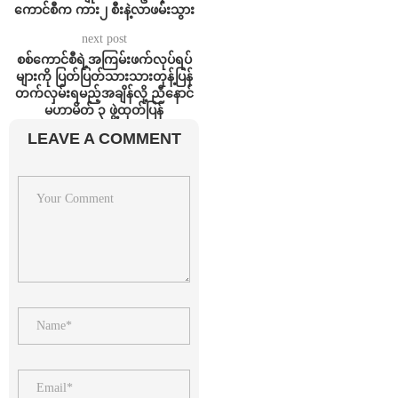
ကောင်စီက ကား၂ စီးနဲ့လာဖမ်းသွား
next post
စစ်ကောင်စီရဲ့အကြမ်းဖက်လုပ်ရပ်
များကို ပြတ်ပြတ်သားသားတုန့်ပြန်
တက်လှမ်းရမည့်အချိန်လို့ ညီနောင်
မဟာမိတ် ၃ ဖွဲ့ထုတ်ပြန်
LEAVE A COMMENT