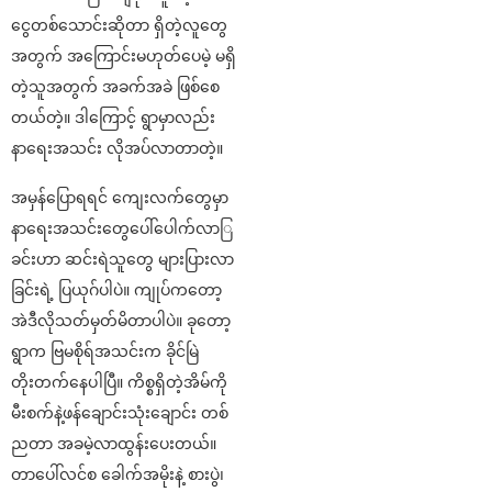
ငွေတစ်သောင်းဆိုတာ ရှိတဲ့လူတွေ
အတွက် အကြောင်းမဟုတ်ပေမဲ့ မရှိ
တဲ့သူအတွက် အခက်အခဲ ဖြစ်စေ
တယ်တဲ့။ ဒါကြောင့် ရွာမှာလည်း
နာရေးအသင်း လိုအပ်လာတာတဲ့။
အမှန်ပြောရရင် ကျေးလက်တွေမှာ
နာရေးအသင်းတွေပေါ်ပေါက်လာြ
ခင်းဟာ ဆင်းရဲသူတွေ များပြားလာ
ခြင်းရဲ့ ပြယုဂ်ပါပဲ။ ကျုပ်ကတော့
အဲဒီလိုသတ်မှတ်မိတာပါပဲ။ ခုတော့
ရွာက ဗြမစိုရ်အသင်းက ခိုင်မြဲ
တိုးတက်နေပါပြီ။ ကိစ္စရှိတဲ့အိမ်ကို
မီးစက်နဲ့ဖန်ချောင်းသုံးချောင်း တစ်
ညတာ အခမဲ့လာထွန်းပေးတယ်။
တာပေါ်လင်စ ခေါက်အမိုးနဲ့ စားပွဲ၊