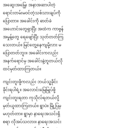
အဆွေးအမြေ့၊ အနာအဆာပါတဲ့
ရောင်းတမ်းမဝင်တဲ့သစ်သားချပ်ကို
ပြောတာ။ အခေါင်းကို ဓာတ်ခဲ
အဟောင်းတွေရှာပြီး အထဲက ကာဗွန်
အမှုန့်တွေ ရေဖျော်ပြီး သုတ်တတ်ကြ
သေးတယ်။ မြင်တွေ့နေကျမို့လား မ
ပြောတတ်ဘူး။ အခေါင်းကလည်း
အနက်ရောင်မှ အခေါင်းနဲ့တူတယ်လို
ထင်မှတ်ထားကြတယ်။
ကျင်းတူးဖို့ကလည်း ဘယ်သူ့ခိုင်း
ခိုင်းရပါရဲ့။ အလောင်းမြေမြုပ်ဖို့
ကျင်းတူးရတာ ကုသိုလ်ရတယ်လို့
မှတ်ယူထားကြတယ်။ ရွာပဲ။ မြို့ပြမှ
မဟုတ်တာ။ ရွာမှာ နာရေးအသင်းရှိ
စရာ လိုအပ်သလား။ နာရေးအသင်း