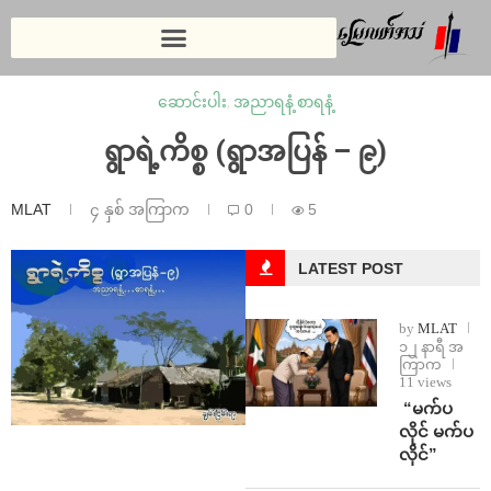
ဆောင်းပါး
,
အညာရနံ့ စာရနံ့
ရွာရဲ့ကိစ္စ (ရွာအပြန် – ၉)
MLAT
၄ နှစ် အကြာက
0
5
LATEST POST
by
MLAT
၁၂ နာရီ အ
ကြာက
11 views
⁨ ⁨“မက်ပ
လိုင် မက်ပ
လိုင်”