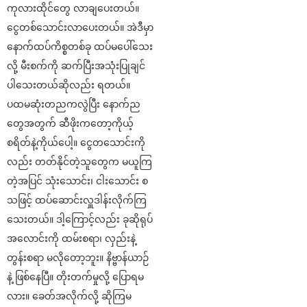
ကုလားထိုင်တွေ လာချပေးတယ်။
ငွေတစ်သောင်းလာပေးတယ်။ အဲဒီမှာ
နောက်ထပ်ကိစ္စတစ်ခု ထပ်မပေါ်သေး
လို့ မီးစက်ကို ဆက်ပြီးအသုံးပြုချင်
ပါသေးတယ်ဆိုလည်း ရတယ်။
ပထမဆုံးတညကလွဲပြီး နောက်ည
တွေအတွက် ဆီဖိုးကတော့ကိုယ့်
စရိတ်နဲ့ကိုယ်ပေါ့။ ငွေတသောင်းကို
လည်း တတ်နိုင်တဲ့သူတွေက မယူကြ
တဲ့အပြင် သုံးသောင်း၊ ငါးသောင်း စ
သဖြင့် ထပ်ဆောင်းလှူဒါန်းလိုက်ကြ
သေးတယ်။ ဒါ့ကြောင့်လည်း ခုဆိုရုပ်
အလောင်းကို ထမ်းစရာ၊ လှည်းနဲ့
တွန်းစရာ မလိုတော့ဘူး။ နိဗ္ဗာန်ယာဉ်
နဲ့ ဖြစ်နေပြီ။ တိုးတက်မှုလို့ ပြောရမ
လား။ ခေတ်အလိုက်လို့ ဆိုကြမ