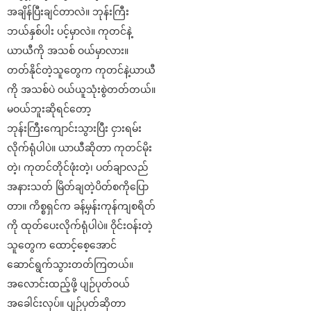
အချိန်ပြီးချင်တာလဲ။ ဘုန်းကြီး
ဘယ်နှစ်ပါး ပင့်မှာလဲ။ ကုတင်နဲ့
ယာယီကို အသစ် ဝယ်မှာလား။
တတ်နိုင်တဲ့သူတွေက ကုတင်နဲ့ယာယီ
ကို အသစ်ပဲ ဝယ်ယူသုံးစွဲတတ်တယ်။
မဝယ်ဘူးဆိုရင်တော့
ဘုန်းကြီးကျောင်းသွားပြီး ငှားရမ်း
လိုက်ရုံပါပဲ။ ယာယီဆိုတာ ကုတင်မိုး
တဲ့၊ ကုတင်တိုင်ဖုံးတဲ့၊ ပတ်ချာလည်
အနားသတ် မြိတ်ချတဲ့ပိတ်စကိုပြော
တာ။ ကိစ္စရှင်က ခန့်မှန်းကုန်ကျစရိတ်
ကို ထုတ်ပေးလိုက်ရုံပါပဲ။ ဝိုင်းဝန်းတဲ့
သူတွေက ထောင့်စေ့အောင်
ဆောင်ရွက်သွားတတ်ကြတယ်။
အလောင်းထည့်ဖို့ ပျဉ်ပုတ်ဝယ်
အခေါင်းလုပ်။ ပျဉ်ပုတ်ဆိုတာ