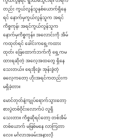
ကွယ်လွန်ရင် ရွာထဲမသွင်းရ။ တရက်
တည်း ကွယ်လွန်သူနှစ်ယောက်ရှိနေ
ရင် နောက်မှကွယ်လွန်သူက အရင်
ကိစ္စကုန်၊ အရင်ကွယ်လွန်သူက
နောက်မှကိစ္စကုန်။ အလောင်းကို အိမ်
ကထုတ်ရင် ခေါင်းကရှေ့ကထား
ထုတ်၊ ခြေထောက်ဘက်ကို ရှေ့ကမ
ထားရဆိုတဲ့ အလေ့အထတွေ ရှိနေ
သေးတယ်။ ရေအိုးခွဲ၊ အုန်းခွဲတဲ့
ဓလေ့ကတော့ ဟိုးအရင်ကတည်းက
မရှိခဲ့တာ။
မောင်တုတ်နဲ့ကျုပ်ရောက်သွားတော့
စားပွဲတစ်ဝိုင်းလောက်ပဲ လူရှိ
သေးတာ။ ကိစ္စဆိုရင်တော့ တစ်အိမ်
တစ်ယောက် မဖြစ်မနေ လာကြတာ
လေ။ မင်္ဂလာအခမ်းအနားလို