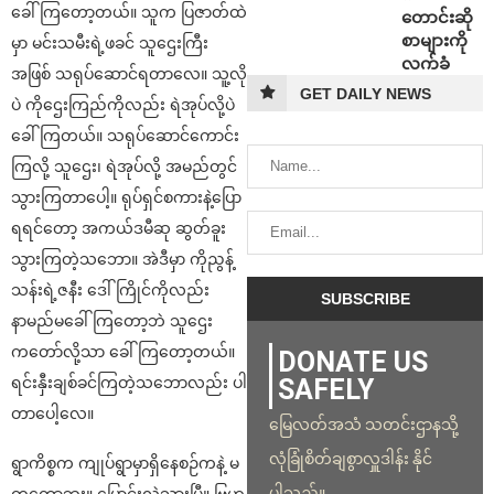
ခေါ်ကြတော့တယ်။ သူက ပြဇာတ်ထဲ
တောင်းဆို
စာများကို
မှာ မင်းသမီးရဲ့ဖခင် သူဌေးကြီး
လက်ခံ
အဖြစ် သရုပ်ဆောင်ရတာလေ။ သူ့လို
GET DAILY NEWS
ပဲ ကိုဌေးကြည်ကိုလည်း ရဲအုပ်လို့ပဲ
ခေါ်ကြတယ်။ သရုပ်ဆောင်ကောင်း
ကြလို့ သူဌေး၊ ရဲအုပ်လို့ အမည်တွင်
သွားကြတာပေါ့။ ရုပ်ရှင်စကားနဲ့ပြော
ရရင်‌တော့ အကယ်ဒမီဆု ဆွတ်ခူး
သွားကြတဲ့သဘော။ အဲဒီမှာ ကိုညွန့်
သန်းရဲ့ဇနီး ဒေါ်ကြိုင်ကိုလည်း
နာမည်မခေါ်ကြတော့ဘဲ သူဌေး
ကတော်လို့သာ ခေါ်ကြတော့တယ်။
DONATE US
SAFELY
ရင်းနှီးချစ်ခင်ကြတဲ့သဘောလည်း ပါ
တာပေါ့လေ။
မြေလတ်အသံ သတင်းဌာနသို့
လုံခြုံစိတ်ချစွာလှူဒါန်း နိုင်
ရွာကိစ္စက ကျုပ်ရွာမှာရှိနေစဉ်ကနဲ့ မ
ပါသည်။