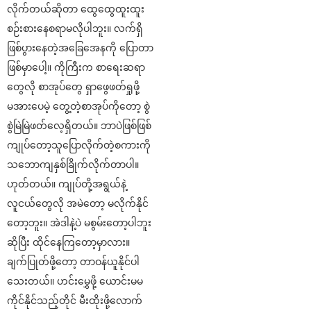
လိုက်တယ်ဆိုတာ ထွေထွေထူးထူး
စဉ်းစားနေစရာမလိုပါဘူး။ လက်ရှိ
ဖြစ်ပွားနေတဲ့အခြေအေနကို ပြောတာ
ဖြစ်မှာပေါ့။ ကိုကြီးက စာရေးဆရာ
တွေလို စာအုပ်တွေ ရှာဖွေဖတ်ရှုဖို့
မအားပေမဲ့ တွေ့တဲ့စာအုပ်ကိုတော့ စွဲ
စွဲမြဲမြဲဖတ်လေ့ရှိတယ်။ ဘာပဲဖြစ်ဖြစ်
ကျုပ်တော့သူပြောလိုက်တဲ့စကားကို
သဘောကျနှစ်ခြိုက်လိုက်တာပါ။
ဟုတ်တယ်။ ကျုပ်တို့အရွယ်နဲ့
လူငယ်တွေလို အမဲတော့ မလိုက်နိုင်
တော့ဘူး။ အဲဒါနဲ့ပဲ မစွမ်းတော့ပါဘူး
ဆိုပြီး ထိုင်နေကြတော့မှာလား။
ချက်ပြုတ်ဖို့တော့ တာဝန်ယူနိုင်ပါ
သေးတယ်။ ဟင်းမွှေဖို့ ယောင်းမမ
ကိုင်နိုင်သည့်တိုင် မီးထိုးဖို့လောက်