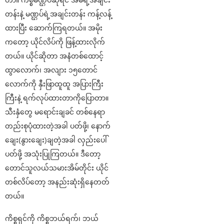
တာ။ ကိစ္စမဏ္ဌပ်ဆိုရင် အိမ်ရဲ့အချင်း
တန်းနဲ့ မဏ္ဌပ်ရဲ့အချင်းတန်း ကန့်လန့်
ထားပြီး ဆောက်ကြရတယ်။ အမိုး
ကတော့ ယိုင်လိပ်ကို ဖြန့်ထားလိုက်
တယ်။ ယိုင်ဆိုတာ အနံတစ်ထောင့်
ထွာလောက်၊ အလျား ၁၅တောင်
လောက်ကို နှီးဖြာထူထူ အပြားကြီး
ကြီးနဲ့ ရက်လုပ်ထားတာကိုပြောတာ။
သီးနှံတွေ မရောင်းချခင် တစ်နေရာ
တည်းစုပုံထားတဲ့အခါ ပတ်ဖို့၊ နောက်
ချေး(နွားချေး)ချတဲ့အခါ လှည်းပေါ်
ပတ်ဖို့ အသုံးပြုကြတယ်။ ဒီတော့
တောင်သူလယ်သမားအိမ်တိုင်း ယိုင်
တစ်လိပ်တော့ အနည်းဆုံးရှိနေတတ်
တယ်။
ကိစ္စရှင်ကို ကိစ္စဘယ်ရက်၊ ဘယ်