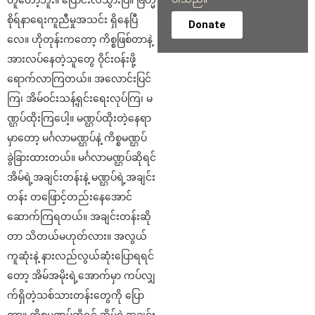
တူတော့ဘူး။ ပြောင်းလဲသွားပြီ။ ဗြဟ္မ
စိုရ်နာရေးကူညီမှုအသင်း ရှိနေပြီ
Donate
လေ။ ဟိုတုန်းကတော့ ကိစ္စဖြစ်တာနဲ့
အားလပ်နေတဲ့သူတွေ ဝိုင်းဝန်းဖို့
ရောက်လာကြတယ်။ အလောင်းပြင်
ကြ၊ အိမ်ဝင်းသန့်ရှင်းရေးလုပ်ကြ၊ မ
ဏ္ဌပ်ထိုးကြပေါ့။ မဏ္ဌပ်ထိုးတဲ့နေရာ
မှာတော့ မင်္ဂလာမဏ္ဌပ်နဲ့ ကိစ္စမဏ္ဌပ်
ခွဲခြားထားတယ်။ မင်္ဂလာမဏ္ဌပ်ဆိုရင်
အိမ်ရဲ့အချင်းတန်းနဲ့ မဏ္ဌပ်ရဲ့အချင်း
တန်း တဖြောင့်တည်းနေအောင်
ဆောက်ကြရတယ်။ အချင်းတန်းဆို
တာ သိတယ်မဟုတ်လား။ အလွယ်
ကူဆုံးနဲ့ နားလည်လွယ်ဆုံးပြောရရင်
တော့ အိမ်အမိုးရဲ့အောက်မှာ ကပ်လျှ
က်ရှိတဲ့သစ်သားတန်းတွေကို ပြော