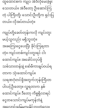
ထူထောင်စက ကျုပ် အဲဒီလိုမေးခဲ့ဖူး
သေးတယ်။ အဲဒီတော့ ဦးဆောင်ကြ
တဲ့ ပါကြီးတို့၊ သောင်းဦးတို့က ရှင်းပြ
တယ်။ လိုအပ်တယ်တဲ့။
ကျုပ်တို့ခေတ်တုန်းကလို ကျင်းတူး
မယ့်သူလည်း မရှိဘူးတဲ့။
အခကြေးငွေပေးပြီး ခိုင်းကြရတာ
တဲ့။ ကျင်းတစ်ကျင်းတူးရင် ငါး
ထောင်ကျပ်။ အခေါင်းလုပ်ဖို့
သစ်သားတန်းနဲ့ ဖော်မီကာချပ်ဝယ်ရ
တာက သုံးထောင်ကျပ်။
သရဏဂုံတင်ဖို့အတွက်ဘုန်းကြီးတ
ပါးပင့်ဦးတော့။ လှူရတာက နှစ်
ထောင်ကျပ်။ ဒီတော့ ကိစ္စရှိလာရင်
ငွေတသောင်းကျပ်မကုန်ဘဲနဲ့
အလောင်းမြေမကျနိုင်ဘူးတဲ့လေ။