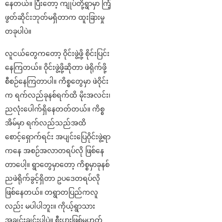
နေတယ်။ ပြီးတော့ ကျုပ်တို့ရွာမှာ ကြံ့
ဖွတ်ဆိုင်းဘုတ်မရှိတာက ထူးခြားမှု
တခုပါပဲ။
လူငယ်တွေကတော့ ဝိုင်းဖွဲ့ဖို့ စိုင်းပြင်း
နေကြတယ်။ ဝိုင်းဖွဲ့ဖို့ဆိုတာ ဖဲရိုက်ဖို့
စီစဉ်နေကြတာပါ။ ကိစ္စတွေမှာ ဖဲဝိုင်း
က ရက်လည်ခုနစ်ရက်ထိ မိုးအလင်း၊
ညလုံးပေါက်ရှိနေတတ်တယ်။ ကိစ္စ
အိမ်မှာ ရက်လည်သည်အထိ
စောင့်ရှောက်ရင်း အပျင်းပြေဝိုင်းဖွဲ့ရာ
ကနေ အစဉ်အလာတရပ်လို ဖြစ်နေ
တာပေါ့။ ရွာတွေမှာတော့ ကိစ္စမှာခုနစ်
ညဖဲရိုက်ခွင့်ရှိတာ ဥပဒေတရပ်လို
ဖြစ်နေတယ်။ တရွာတပြည်ကလူ
လည်း မပါပါဘူး။ ကိုယ့်ရွာသား
အချင်းချင်းပါပဲ။ စီးပွားဖြစ်မဟုတ်