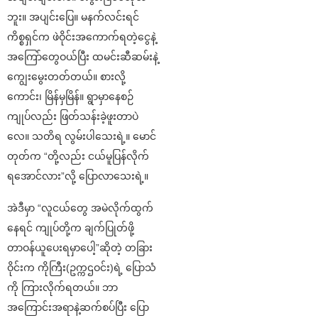
ဘူး။ အပျင်းပြေ။ မနက်လင်းရင်
ကိစ္စရှင်က ဖဲဝိုင်းအကောက်ရတဲ့ငွေနဲ့
အကြော်တွေဝယ်ပြီး ထမင်းဆီဆမ်းနဲ့
ကျွေးမွေးတတ်တယ်။ စားလို့
ကောင်း၊ မြိန်မှမြိန်။ ရွာမှာနေစဉ်
ကျုပ်လည်း ဖြတ်သန်းခဲ့ဖူးတာပဲ
လေ။ သတိရ လွမ်းပါသေးရဲ့။ မောင်
တုတ်က “တို့လည်း ငယ်မူပြန်လိုက်
ရအောင်လား”လို့ ပြောလာသေးရဲ့။
အဲဒီမှာ “လူငယ်တွေ အမဲလိုက်ထွက်
နေရင် ကျုပ်တို့က ချက်ပြုတ်ဖို့
တာဝန်ယူပေးရမှာပေါ့”ဆိုတဲ့ တခြား
ဝိုင်းက ကိုကြီး(ဥက္ကဌဝင်း)ရဲ့ ပြောသံ
ကို ကြားလိုက်ရတယ်။ ဘာ
အကြောင်းအရာနဲ့ဆက်စပ်ပြီး ပြော