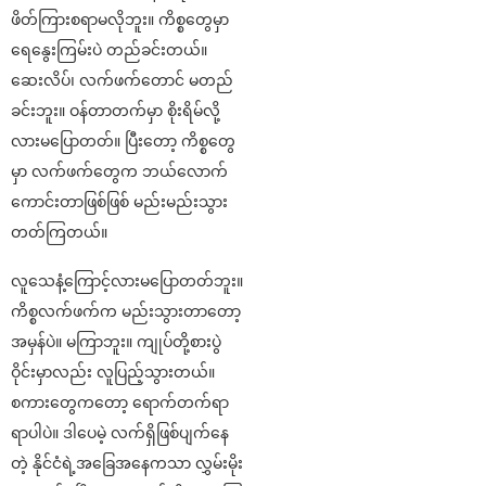
ဖိတ်ကြားစရာမလိုဘူး။ ကိစ္စတွေမှာ
ရေနွေးကြမ်းပဲ တည်ခင်းတယ်။
ဆေးလိပ်၊ လက်ဖက်တောင် မတည်
ခင်းဘူး။ ဝန်တာတက်မှာ စိုးရိမ်လို့
လားမပြောတတ်။ ပြီးတော့ ကိစ္စတွေ
မှာ လက်ဖက်တွေက ဘယ်လောက်
ကောင်းတာဖြစ်ဖြစ် မည်းမည်းသွား
တတ်ကြတယ်။
လူသေနံ့ကြောင့်လားမပြောတတ်ဘူး။
ကိစ္စလက်ဖက်က မည်းသွားတာတော့
အမှန်ပဲ။ မကြာဘူး။ ကျုပ်တို့စားပွဲ
ဝိုင်းမှာလည်း လူပြည့်သွားတယ်။
စကားတွေကတော့ ရောက်တက်ရာ
ရာပါပဲ။ ဒါပေမဲ့ လက်ရှိဖြစ်ပျက်နေ
တဲ့ နိုင်ငံရဲ့အခြေအနေကသာ လွှမ်းမိုး