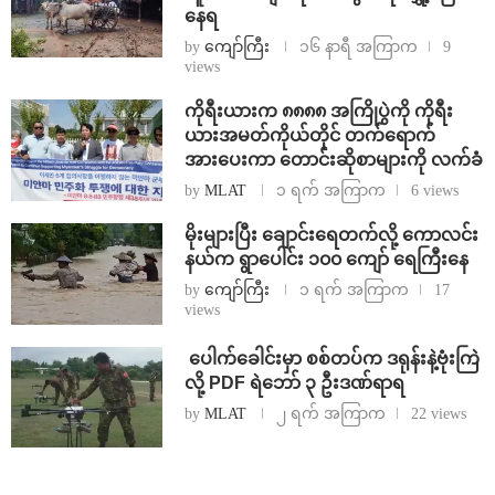
နေရ
by
ကျော်ကြီး
၁၆ နာရီ အကြာက
9
views
ကိုရီးယားက ၈၈၈၈ အကြိုပွဲကို ကိုရီး
ယားအမတ်ကိုယ်တိုင် တက်ရောက်
အားပေးကာ တောင်းဆိုစာများကို လက်ခံ
by
MLAT
၁ ရက် အကြာက
6 views
⁨မိုးများပြီး ချောင်းရေတက်လို့ ကောလင်း
နယ်က ရွာပေါင်း ၁၀၀ ကျော် ရေကြီးနေ
by
ကျော်ကြီး
၁ ရက် အကြာက
17
views
⁩ ⁨ပေါက်ခေါင်းမှာ စစ်တပ်က ဒရုန်းနဲ့ဗုံးကြဲ
လို့ PDF ရဲဘော် ၃ ဦးဒဏ်ရာရ
by
MLAT
၂ ရက် အကြာက
22 views