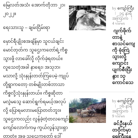
မြေလတ်အသံ၊ အောက်တိုဘာ ၂၁၊
by
ကျော်ကြီး
၁၄ နာရီ
၂၀၂၂။
အကြာက
4 views
ရေးသားသူ – ချမ်းငြိမ်းရာ
⁨⁩ ⁨ဂျက်ဖိုက်
တာနဲ့
မှောင်ရီပျိုးစအချိန်မှာ သူငယ်ချင်း
စာသင်ကျောင
ကို ဗုံးကြဲ
မောင်တုတ်က သူဌေးကတော်ရဲ့ကိစ္စ
သွားလို့
သွားဖို့ လာခေါ်လို့ လိုက်ခဲ့ရတယ်။
ကျောင်း
လူသေတဲ့အခါ နာရေး၊ အသုဘ၊
ပျက်စီးပြီး
နွား ၁၃
မသာလို့ သုံးနှုန်းတတ်ကြပေမဲ့ ကျုပ်
ကောင်သေ
တို့ရွာကတော့ တစ်မျိုးတစ်ဘာသာ
ကိစ္စလို့သုံးနှုန်းတယ်။ ကိစ္စဆိုတာ
by
ကျော်ကြီး
မလွဲမသွေ ဆောင်ရွက်ရမယ့်အလုပ်
၁၆ နာရီ
လို့ ပြောရမလားမပြောတတ်ဘူး။
အကြာက
9 views
သူဌေးကလည်း လွန်ခဲ့တဲ့တလကျော်
⁩ ⁨ခင်ဦးနယ်
ကျော်လောက်ကမှ ကွယ်လွန်သွားရှာ
တဝိုက်မှာ
ရေကြီးနေ
တာတဲ့။ အခု သူဌေးကတော် ဒေါ်