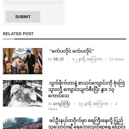
RELATED POST
⁨ ⁨“မက်ပလိုင် မက်ပလိုင်”
by
MLAT
၁၂ နာရီ အကြာက
11 views
⁨⁩ ⁨ဂျက်ဖိုက်တာနဲ့ စာသင်ကျောင်းကို ဗုံးကြဲ
သွားလို့ ကျောင်းပျက်စီးပြီး နွား ၁၃
ကောင်သေ
by
ကျော်ကြီး
၁၄ နာရီ အကြာက
4
views
⁩ ⁨ခင်ဦးနယ်တဝိုက်မှာ ရေကြီးနေလို့ ပြည်
သူသောင်းချီ ရေဘေးလွတ်ရာရွှေ့ပြောင်း