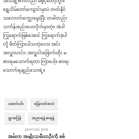
အသံချဲ့စက်လည်း မဖွင့်တော့ဘူး။
ရွှေသိမ်တော်ကျောင်းမှာပဲ တတ်နိုင်
သလောက်ကျွေးမွေးပြီး တခါတည်း
သင်္ကန်းစည်းပေးလိုက်မှာတဲ့။ အဲဒါ
ကြွရောက်ဖြစ်အောင် ကြွရောက်ခဲ့ပါ
လို့ ဖိတ်ကြားပါသတဲ့လေ။ အင်း
အလှူပဲဟင်း၊ အလှူငါးခြောက်ထိုး မ
စားရမသောက်ရတာ ကြာပေါ့။ စားရ၊
သောက်ရချည်သေးရဲ့။
ဆောင်းပါး
မြေလတ်အသံ
ရွာအပြန်
အညာရနံ့ စာရနံ့
previous post
အမ်းက အမျိုးသမီးတဦးကို စစ်