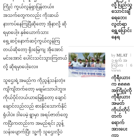
လို့ ပြည်သူ
ကြိုင် ကွယ်လွန်ရှာပြန်တယ်။
သောင်းချီ
အသက်တွေကလည်း ကိုးဆယ်
ရေဘေး
လွတ်ရာ
နားကပ်နေကြပြီဆိုတော့ အိုနာလို့ ဆို
ရွှေ့ပြောင်း
ရမှာပေါ့။ နှစ်ယောက်သား
နေရ
ရှေ့ဆင့်နောက်ဆင့်ကွယ်လွန်ကြ
တယ်ဆိုတော့ ရိုးမြေကျ အိုအောင်
by
MLAT
မင်းအောင် ပေါင်းသင်းသွားကြတယ်
၁ ရက် အ
ကြာက
6
လို့ ဆိုရမှာပေါ့လေ။
views
ကိုရီးယား
သူဌေးရဲ့အမည်က ကိုညွန့်သန်းတဲ့။
က ၈၈၈၈
ကျိကျိတက်တော့ မချမ်းသာပါဘူး။
အကြိုပွဲကို
ကိုရီးယား
ကိုယ်ပိုင်လယ်ယာမြေရှိတော့ ချောင်
အမတ်
ချောင်လည်လည် စားနိုင်သောက်နိုင်
ကိုယ်တိုင်
ရုံပါပဲ။ ဒါပေမဲ့ ရွာမှာ အရပ်ဇာတ်တွေ
တက်
ရောက်
ကပြီးကတည်းက အမည်ရင်း ညွန့်
အားပေး
သန်းပျောက်ပြီး သူ့ကို သူဌေးလို့ပဲ
ကာ