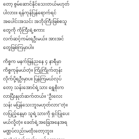
တော့ စွမ်ဆောင်နိုင်သေးတယ်မဟုတ်
ပါလား။ ရန်ကုန်ပြန်ရောက်ရင်
အပေါင်းအသင်း အဘိုးကြီးဖြစ်စသူ
တွေကို ကိုကြီးရဲ့စကား
လက်ဆင့်ကမ်းရဦးမယ်။ အားအင်
တွေဖြစ်ကြမှာပါ။
ကိစ္စက မနက်ဖြန်ညနေ ၄ နာရီမှာ
ကိစ္စကုန်မယ်တဲ့။ ကြုံကြိုက်တုန်း
လိုက်ပို့ရဦးမှာပ။ ပြန်ကြမယ်လုပ်
တော့ သန်းအောင်ရဲ့သား ရွှေစိုးက
လာပြီးနှုတ်ဆက်တယ်။ “ဦးလေး
သန်း မပြန်သေးဘူးမဟုတ်လား”တဲ့။
လပြည့်နေ့မှာ သူရဲ့သားကို ရှင်ပြုပေး
မယ်လို့တဲ့။ ခေတ်ရဲ့အခြေအနေအရ
မဏ္ဌပ်လည်းမထိုးတော့ဘူး။