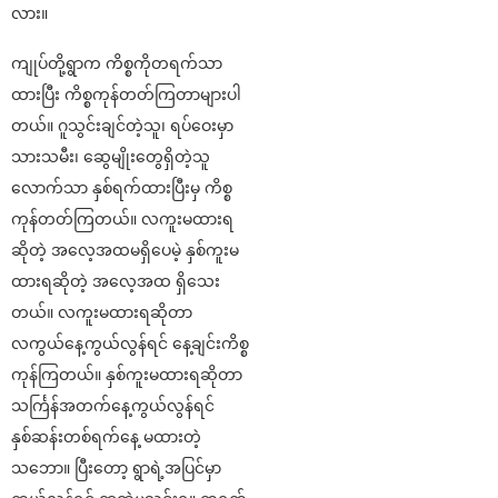
လား။
ကျုပ်တို့ရွာက ကိစ္စကိုတရက်သာ
ထားပြီး ကိစ္စကုန်တတ်ကြတာများပါ
တယ်။ ဂူသွင်းချင်တဲ့သူ၊ ရပ်ဝေးမှာ
သားသမီး၊ ဆွေမျိုးတွေရှိတဲ့သူ
လောက်သာ နှစ်ရက်ထားပြီးမှ ကိစ္စ
ကုန်တတ်ကြတယ်။ လကူးမထားရ
ဆိုတဲ့ အလေ့အထမရှိပေမဲ့ နှစ်ကူးမ
ထားရဆိုတဲ့ အလေ့အထ ရှိသေး
တယ်။ လကူးမထားရဆိုတာ
လကွယ်နေ့ကွယ်လွန်ရင် နေ့ချင်းကိစ္စ
ကုန်ကြတယ်။ နှစ်ကူးမထားရဆိုတာ
သင်္ကြန်အတက်နေ့ကွယ်လွန်ရင်
နှစ်ဆန်းတစ်ရက်နေ့ မထားတဲ့
သဘော။ ပြီးတော့ ရွာရဲ့အပြင်မှာ