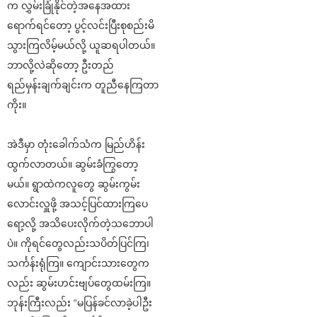
က လွှမ်းခြုံနိုင်တဲ့အနေအထား
ရောက်ရင်တော့ ပွင့်လင်းပြီးစုစည်းမိ
သွားကြလိမ့်မယ်လို့ ယူဆရပါတယ်။
ဘာလို့လဲဆိုတော့ ဦးတည်
ရည်မှန်းချက်ချင်းက တူညီနေကြတာ
ကိုး။
အဲဒီမှာ တုံးခေါက်သံက မြည်ဟိန်း
ထွက်လာတယ်။ ဆွမ်းခံကြွတော့
မယ်။ ရွာထဲကလူတွေ ဆွမ်းကွမ်း
လောင်းလှူဖို့ အသင့်ပြင်ထားကြပေ
ရော့လို့ အသိပေးလိုက်တဲ့သဘောပါ
ပဲ။ ကိုရင်တွေလည်းသပိတ်ပြင်ကြ၊
သင်္ကန်းရုံကြ။ ကျောင်းသားတွေက
လည်း ဆွမ်းဟင်းဗျပ်တွေထမ်းကြ။
ဘုန်းကြီးလည်း “မပြန်ခင်လာခဲ့ပါဦး