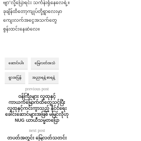
ဗျာ”လို့ပြောရင်း သင်္ကန်းရုံနေလေရဲ့။
ခုချိန်ထိတော့ကျုပ်တို့ရွာလေးမှာ
ကျေးလက်အငွေအသက်တွေ
စွန်းထင်းနေဆဲလေ။
ဆောင်းပါး
မြေလတ်အသံ
ရွာအပြန်
အညာရနံ့ စာရနံ့
previous post
ဝန်ကြီးများ လူထုနှင့်
ကာယကံမြောက်ထိတွေ့သင့်ပြီး
လူထုနှင့်ကင်းကွာသည့် နိုင်ငံရေး
ခေါင်းဆောင်များအဖြစ် မမြင်လိုဟု
NUG ယာယီသမ္မတပြော
next post
တပတ်အတွင်း မြေလတ်သတင်း