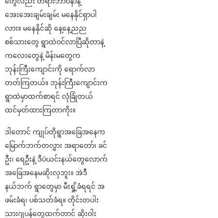
တွေလည်း တရားဘာဝနာနဲ့
အေးအေးချမ်းချမ်း မနေနိုင်ရှာပါ
လား။ မနေနိုင်ဆို နေ့နေ့ညည
စစ်သားတွေ ရွာထဲဝင်လာပြီဆိုတာနဲ့
ကလေးတွေနဲ့ မိန်းမတွေက
ဘုန်းကြီးကျောင်းကို ရောက်လာ
တတ်ကြတယ်။ ဘုန်းကြီးကျောင်းက
ရွာထဲမှာထက်စာရင် လုံခြုံတယ်
ထင်မှတ်ထားကြတာကိုး။
ဒါတောင် ကျုပ်တိုရွာအခြေအနေက
မြောက်ဘက်တလွှား အရာတော်၊ ခင်
ဦး၊ ရေဦးနဲ့ ဒီပဲယင်းနယ်တွေလောက်
အခြေအနေမဆိုးလှဘူး။ အဲဒီ
နယ်ဘက် ရွာတွေမှာ မီးရှို့ခံရရင် အ
ဖမ်းခံရ၊ ပစ်သတ်ခံရ။ တိုင်းတပါး
သားဂျပန်တွေထက်တာင် ဆိုးဝါး