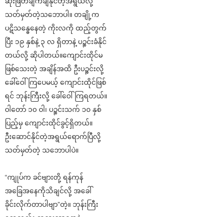
ဆုံးဖြတ်ချက်ချနိုင်တဲ့အရွယ်လို့
သတ်မှတ်တဲ့သဘောပါ။ တချို့က
ပဋိသန္ဓေနေတဲ့ ကိုးလကို ထည့်တွက်
ပြီး ၁၉ နှစ်နဲ့ ၃ လ ရှိတာနဲ့ ပဉ္စင်းခံနိုင်
တယ်လို့ ဆိုပါတယ်။ကျောင်းထိုင်မ
ဖြစ်သေးတဲ့ အချိန်အထိ ဦးပဉ္စင်းလို့
ခေါ်ဝေါ်ကြပေမယ့် ကျောင်းထိုင်ဖြစ်
ရင် ဘုန်းကြီးလို့ ခေါ်ဝေါ်ကြရတယ်။
ဝါတော် ၁၀ ဝါ၊ ပဉ္စင်းသက် ၁၀ နှစ်
ပြည့်မှ ကျောင်းထိုင်ခွင့်ရှိတယ်။
ဦးဆောင်နိုင်တဲ့အရွယ်ရောက်ပြီလို့
သတ်မှတ်တဲ့ သဘောပါပဲ။
“ကျုပ်က ခင်ဗျားတို့ ရန်ကုန်
အခြေအနေကိုသိချင်လို့ အခေါ်
ခိုင်းလိုက်တာပါဗျာ”တဲ့။ ဘုန်းကြီး