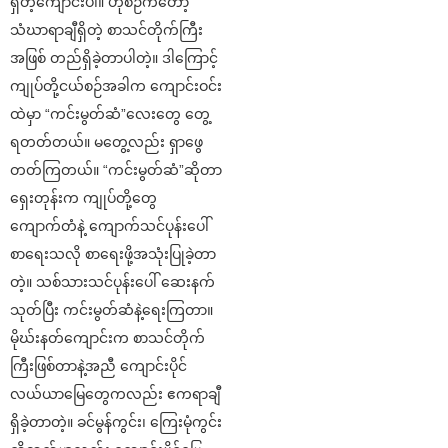
ရှိတဲ့ကျောင်းပါ။ ဟိုစဉ်ကတော့
သံဃာရာချီရှိတဲ့ စာသင်တိုက်ကြီး
အဖြစ် တည်ရှိခဲ့တာပါတဲ့။ ဒါကြောင့်
ကျုပ်တို့ငယ်စဉ်အခါက ကျောင်းဝင်း
ထဲမှာ “ကင်းမွတ်ဆံ”လေးတွေ တွေ့
ရတတ်တယ်။ မတွေ့လည်း ရှာဖွေ
တတ်ကြတယ်။ “ကင်းမွတ်ဆံ”ဆိုတာ
ရှေးတုန်းက ကျုပ်တို့တွေ
ကျောက်တံနဲ့ ကျောက်သင်ပုန်းပေါ်
စာရေးသလို စာရေးဖို့အသုံးပြုခဲ့တာ
တဲ့။ သစ်သားသင်ပုန်းပေါ် ဆေးနက်
သုတ်ပြီး ကင်းမွတ်ဆံနဲ့ရေးကြတာ။
မိုဃ်းနတ်ကျောင်းက စာသင်တိုက်
ကြီးဖြစ်တာနဲ့အညီ ကျောင်းပိုင်
လယ်ယာမြေတွေကလည်း ဧကရာချီ
ရှိခဲ့တာတဲ့။ ခင်မွန်ကွင်း၊ ကြေးမုံကွင်း