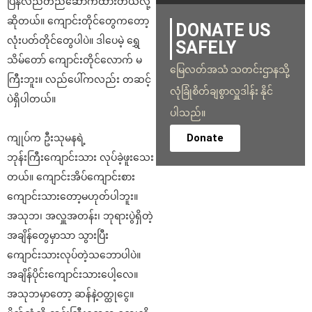
ပြန်လည်တည်ဆောက်ထားတယ်လို့
ဆိုတယ်။ ကျောင်းတိုင်တွေကတော့
DONATE US
လုံးပတ်တိုင်တွေပါပဲ။ ဒါပေမဲ့ ရွှေ
SAFELY
သိမ်တော် ကျောင်းတိုင်လောက် မ
မြေလတ်အသံ သတင်းဌာနသို့
ကြီးဘူး။ လည်ပေါ်ကလည်း တဆင့်
လုံခြုံစိတ်ချစွာလှူဒါန်း နိုင်
ပဲရှိပါတယ်။
ပါသည်။
Donate
ကျုပ်က ဦးသုမနရဲ့
ဘုန်းကြီးကျောင်းသား လုပ်ခဲ့ဖူးသေး
တယ်။ ကျောင်းအိပ်ကျောင်းစား
ကျောင်းသားတော့မဟုတ်ပါဘူး။
အသုဘ၊ အလှူအတန်း၊ ဘုရားပွဲရှိတဲ့
အချိန်တွေမှာသာ သွားပြီး
ကျောင်းသားလုပ်တဲ့သဘောပါပဲ။
အချိန်ပိုင်းကျောင်းသားပေါ့လေ။
အသုဘမှာတော့ ဆန်နဲ့ဝတ္ထုငွေ။