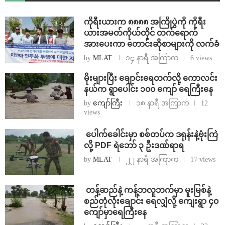
ကိုရီးယားက ၈၈၈၈ အကြိုပွဲကို ကိုရီး
ယားအမတ်ကိုယ်တိုင် တက်ရောက်
အားပေးကာ တောင်းဆိုစာများကို လက်ခံ
by
MLAT
၁၄ နာရီ အကြာက
6 views
⁨မိုးများပြီး ချောင်းရေတက်လို့ ကောလင်း
နယ်က ရွာပေါင်း ၁၀၀ ကျော် ရေကြီးနေ
by
ကျော်ကြီး
၁၈ နာရီ အကြာက
12
views
⁩ ⁨ပေါက်ခေါင်းမှာ စစ်တပ်က ဒရုန်းနဲ့ဗုံးကြဲ
လို့ PDF ရဲဘော် ၃ ဦးဒဏ်ရာရ
by
MLAT
၂၂ နာရီ အကြာက
17 views
⁩ ⁨တန့်ဆည်နဲ့ ကန့်ဘလူဘက်မှာ မူးမြစ်နဲ့
စည်တုံလုံးချောင်း ရေလျှံလို့ ကျေးရွာ ၄၀
ကျော်မှာရေကြီးနေ