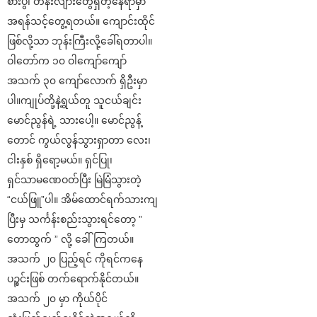
စားပွဲ၊ တန်းလျားတွေရှိတဲ့နေရာမှာ
အရန်သင့်တွေ့ရတယ်။ ကျောင်းထိုင်
ဖြစ်လို့သာ ဘုန်းကြီးလို့ခေါ်ရတာပါ။
ဝါတော်က ၁၀ ဝါကျော်ကျော်
အသက် ၃၀ ကျော်လောက် ရှိဦးမှာ
ပါ။ကျုပ်တို့နဲ့ရွယ်တူ သူငယ်ချင်း
မောင်ညွန်ရဲ့ သားပေါ့။ မောင်ညွန့်
တောင် ကွယ်လွန်သွားရှာတာ လေး၊
ငါးနှစ် ရှိရော့မယ်။ ရှင်ပြု၊
ရှင်သာမဏေဝတ်ပြီး မြဲမြံသွားတဲ့
“ငယ်ဖြူ”ပါ။ အိမ်ထောင်ရက်သားကျ
ပြီးမှ သင်္ကန်းစည်းသွားရင်တော့ ”
တောထွက် ” လို့ ခေါ်ကြတယ်။
အသက် ၂၀ ပြည့်ရင် ကိုရင်ကနေ
ပဉ္စင်းဖြစ် တက်ရောက်နိုင်တယ်။
အသက် ၂၀ မှာ ကိုယ်ပိုင်