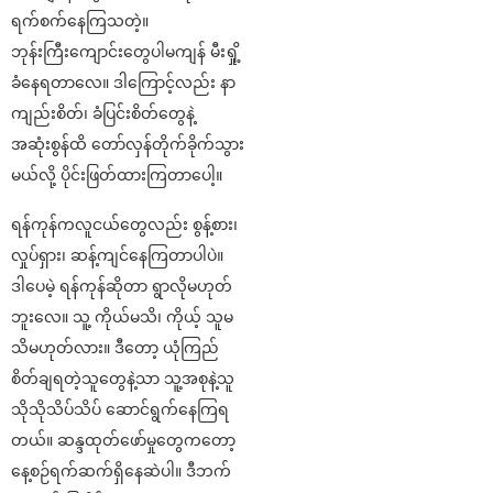
ရက်စက်နေကြသတဲ့။
ဘုန်းကြီးကျောင်းတွေပါမကျန် မီးရှို့
ခံနေရတာလေ။ ဒါကြောင့်လည်း နာ
ကျည်းစိတ်၊ ခံပြင်းစိတ်တွေနဲ့
အဆုံးစွန်ထိ တော်လှန်တိုက်ခိုက်သွား
မယ်လို့ ပိုင်းဖြတ်ထားကြတာပေါ့။
ရန်ကုန်ကလူငယ်တွေလည်း စွန့်စား၊
လှုပ်ရှား၊ ဆန့်ကျင်နေကြတာပါပဲ။
ဒါပေမဲ့ ရန်ကုန်ဆိုတာ ရွာလိုမဟုတ်
ဘူးလေ။ သူ့ ကိုယ်မသိ၊ ကိုယ့် သူမ
သိမဟုတ်လား။ ဒီတော့ ယုံကြည်
စိတ်ချရတဲ့သူတွေနဲ့သာ သူ့အစုနဲ့သူ
သိုသိုသိပ်သိပ် ဆောင်ရွက်နေကြရ
တယ်။ ဆန္ဒထုတ်ဖော်မှုတွေကတော့
နေ့စဉ်ရက်ဆက်ရှိနေဆဲပါ။ ဒီဘက်