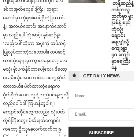
ကျနေမလားမပြောတတ်ဘူး။ လှေ
⁩ ⁨တန့်ဆည်နဲ့
ခါးကအုတ်လှေခါးကြီး။ ဘုရား
ကန့်ဘလူ
ဘက်မှာ မူး
ဆောင်မှာ ဘုံခုနစ်ဆင့်ရှိတဲ့ပြဿာဒ်
မြစ်နဲ့ စည်
နဲ့။ အလယ်ဆောင်၊ အနောက်ဆောင်
တုံလုံး
မှာ လည်ပေါ် သုံးဆင့်၊ နှစ်ဆင့်နဲ့။
ချောင်း
ရေလျှံလို့
“လည်ပေါ်”ဆိုတာ အမိုးကို ထပ်ဆင့်
ကျေးရွာ
ပြုလုပ်ထားတဲ့သဘောပါ။ ထပ်ဆင့်
၄၀ ကျော်
ထားတဲ့နေရာမှာ ကွာဟနေတော့ လေ
မှာရေကြီး
နေ
မလုံ၊ မိုးပက်နိုင်တာပေါ့လေ။ ဒီတော့
GET DAILY NEWS
လေမိုးလုံအောင် သစ်သားတွေနဲ့ပိတ်
ထားတယ်။ ပိတ်ထားတဲ့နေရာက
ဝိုက်ဝိုက်လေး။ လူရဲ့လည်ပင်းနဲ့တူလို့
လည်ပေါ်ခေါ်ကြဟန်တူပါရဲ့။
ကျောင်းတိုင်တွေကလည်း လုံးပတ်
တိုင်ကြီးတွေ။ မိုဃ်းနတ်ကျောင်း
ကတော့ ဦးသုမနလက်ထက်ကျမှ