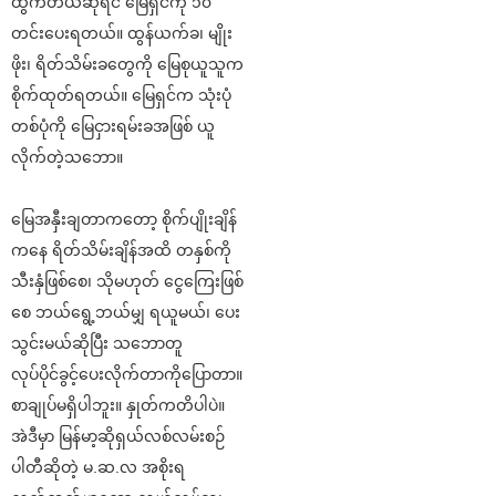
ထွက်တယ်ဆိုရင် မြေရှင်ကို ၁၀
တင်းပေးရတယ်။ ထွန်ယက်ခ၊ မျိုး
ဖိုး၊ ရိတ်သိမ်းခတွေကို မြေစုယူသူက
စိုက်ထုတ်ရတယ်။ မြေရှင်က သုံးပုံ
တစ်ပုံကို မြေငှားရမ်းခအဖြစ် ယူ
လိုက်တဲ့သဘော။
မြေအနှီးချတာကတော့ စိုက်ပျိုးချိန်
ကနေ ရိတ်သိမ်းချိန်အထိ တနှစ်ကို
သီးနှံဖြစ်စေ၊ သိုမဟုတ် ငွေကြေးဖြစ်
စေ ဘယ်ရွေ့ဘယ်မျှ ရယူမယ်၊ ပေး
သွင်းမယ်ဆိုပြီး သဘောတူ
လုပ်ပိုင်ခွင့်ပေးလိုက်တာကိုပြောတာ။
စာချုပ်မရှိပါဘူး။ နှုတ်ကတိပါပဲ။
အဲဒီမှာ မြန်မာ့ဆိုရှယ်လစ်လမ်းစဉ်
ပါတီဆိုတဲ့ မ.ဆ.လ အစိုးရ