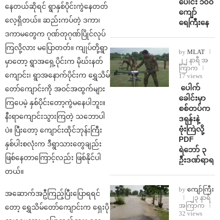
ပေါင်း ၁၀၀
နေတယ်ဆိုရင် ရွာနှစ်ပိုင်းကွဲနေတတ်
ကျော်
လေ့ရှိတယ်။ ဆည်းကပ်တဲ့ ဒကာ၊
ရေကြီးနေ
ဒကာမတွေက ဂုဏ်တုဂုဏ်ပြိုင်လုပ်
ကြလို့လား မပြောတတ်။ ကျုပ်တို့ရွာ
by
MLAT
၂၂ နာရီ အ
မှာတော့ ရွာအရှေ့ပိုင်းက မိုဃ်းနတ်
ကြာက
ကျောင်း၊ ရွာအနောက်ပိုင်းက ရွှေသိမ်
17 views
⁩ ⁨ပေါက်
တော်ကျောင်းကို အဝင်အထွက်များ
ခေါင်းမှာ
ကြပေမဲ့ နှစ်ပိုင်းတော့ကွဲမနေပါဘူး။
စစ်တပ်က
နီးရာကျောင်းသွားကြတဲ့ သဘောပါ
ဒရုန်းနဲ့
ဗုံးကြဲလို့
ပဲ။ ပြီးတော့ ကျောင်းထိုင်ဘုန်းကြီး
PDF
နှစ်ပါးစလုံးက ဒီရွာသားတွေချည်း
ရဲဘော် ၃
ဖြစ်နေတာကြောင့်လည်း ဖြစ်နိုင်ပါ
ဦးဒဏ်ရာရ
တယ်။
by
ကျော်ကြီး
အဆောက်အဦကြည့်ပြီးပြောရရင်
၂၃ နာရီ
အကြာက
တော့ ရွှေသိမ်တော်ကျောင်းက ရှေးပို
32 views