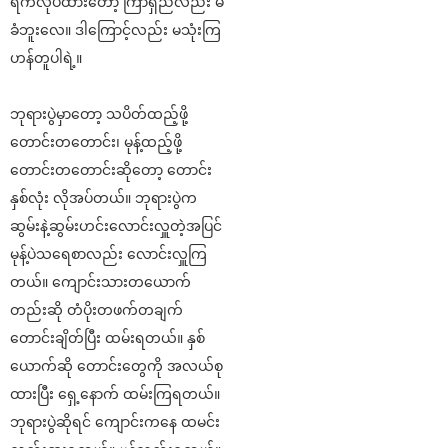
ရက်လုပ်ထားတော့ ကြာရှည်လည်း မ
ခံဘူးလေ။ ဒါကြောင့်လည်း မသုံးကြ
ဟန်တူပါရဲ့။
ဘုရားပွဲမှာတော့ သပိတ်ထည့်ဖို့
တောင်းတတောင်း၊ မုန့်ထည့်ဖို့
တောင်းတတောင်းဆိုတော့ တောင်း
နှစ်လုံး လိုအပ်တယ်။ ဘုရားပွဲက
ဆွမ်းနဲ့ဆွမ်းဟင်းလောင်းလှူတဲ့အပြင်
မုန့်ပဲသရေစာလည်း လောင်းလှူကြ
တယ်။ ကျောင်းသားတယောက်
တည်းဆို တံပိုးတဖက်တချက်
တောင်းချိတ်ပြီး ထမ်းရတယ်။ နှစ်
ယောက်ဆို တောင်းတွေကို အလယ်စု
ထားပြီး ရှေ့နောက် ထမ်းကြရတယ်။
ဘုရားပွဲဆိုရင် ကျောင်းကနေ ထမင်း