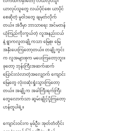
လက်ထက်မှာတော့ လယ်လုပ်သူ၊
ယာလုပ်သူတွေ လယ်ပိုင်စေ၊ ယာပိုင်
စေဆိုတဲ့ မူဝါဒတွေ ချမှတ်လိုက်
တယ်။ အဲဒီမှာ ဘာသာရေး အင်မတန်
ယုံကြည်ကိုးကွယ်တဲ့ လူအနည်းငယ်
နဲ့ ရွာကလူတချို့ကသာ မြေစု၊ မြေ
အနှီးပေးကြတော့တယ်။ တချို့ကွင်း
က လူအများစုက မပေးကြတော့ဘူး။
ခုတော့ ဘုန်းကြီးအဆက်ဆက်
ပြောင်းလဲလာတဲ့အလျှောက် ကျောင်း
မြေတွေ လုံးဝဆုံးရှုံးသွားကြတော့
တယ်။ အချို့က အခါကြီးရက်ကြီး
တွေလောက်သာ ဆွမ်းချိုင့်ပို့ကြတော့
ဟန်တူပါရဲ့။
ကျောင်းဝင်းက မုခ်ဦး၊ အုတ်တံတိုင်း