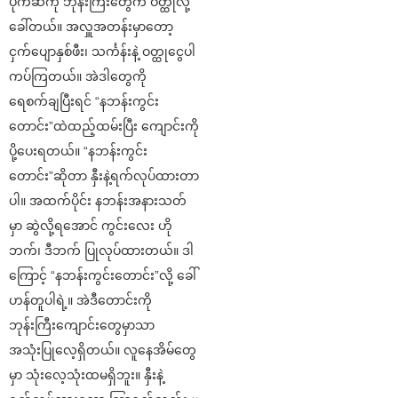
ပိုက်ဆံကို ဘုန်းကြီးတွေက ဝတ္ထုလို့
ခေါ်တယ်။ အလှူအတန်းမှာတော့
ငှက်ပျောနှစ်ဖီး၊ သင်္ကန်းနဲ့ ဝတ္ထုငွေပါ
ကပ်ကြတယ်။ အဲဒါတွေကို
ရေစက်ချပြီးရင် “နဘန်းကွင်း
တောင်း”ထဲထည့်ထမ်းပြီး ကျောင်းကို
ပို့ပေးရတယ်။ “နဘန်းကွင်း
တောင်း”ဆိုတာ နှီးနဲ့ရက်လုပ်ထားတာ
ပါ။ အထက်ပိုင်း နဘန်းအနားသတ်
မှာ ဆွဲလို့ရအောင် ကွင်းလေး ဟို
ဘက်၊ ဒီဘက် ပြုလုပ်ထားတယ်။ ဒါ
ကြောင့် “နဘန်းကွင်းတောင်း”လို့ ခေါ်
ဟန်တူပါရဲ့။ အဲဒီတောင်းကို
ဘုန်းကြီးကျောင်းတွေမှာသာ
အသုံးပြုလေ့ရှိတယ်။ လူနေအိမ်တွေ
မှာ သုံးလေ့သုံးထမရှိဘူး။ နှီးနဲ့