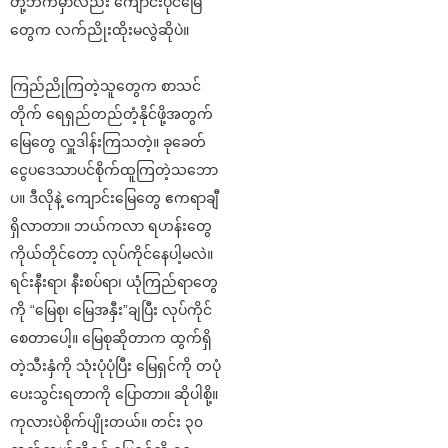
တို့ဘက်မှာလည်း ကျောင်းပိုင်မြေ
တွေက လက်ညိုးထိုးမလွဲဆိုပဲ။
ကြည်ညိုကြတဲ့သူတွေက စာသင်
တိုက် ရေရှည်တည်တံ့နိုင်ဖို့အတွက်
မြေတွေ လှူဒါန်းကြသတဲ့။ ခုခေတ်
ငွေပဒေသာပင်စိုက်ထူကြတဲ့သဘော
ပ။ ဒီလိုနဲ့ ကျောင်းမြေတွေ ဧကရာချီ
ရှိလာတာ။ ဘယ်ကလာ ရဟန်းတွေ
ကိုယ်တိုင်တော့ လုပ်ကိုင်နေပါ့မလဲ။
ရင်းနီးရာ၊ နီးစပ်ရာ၊ ယုံကြည်ရာတွေ
ကို “မြေစု၊ မြေအနှီး”ချပြီး လုပ်ကိုင်
စေတာပေါ့။ မြေစုဆိုတာက ထွက်ရှိ
တဲ့သီးနှံကို သုံးပုံပုံပြီး မြေရှင်ကို တပုံ
ပေးသွင်းရတာကို ပြောတာ။ ဆိုပါစို့။
ကုလားပဲစိုက်ပျိုးတယ်။ တင်း ၃၀