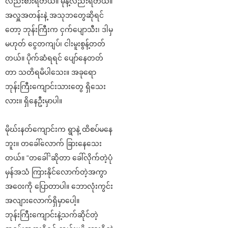
လည်းစားရတယ်။ မုန့်လည်းရတယ်။
အလှူအတန်းနဲ့ အသုဘတွေဆိုရင်
တော့ ဘုန်းကြီးက ငှက်ပျောသီး၊ ဒါမှ
မဟုတ် ငွေတကျပ်၊ ငါးမူးစွန့်တတ်
တယ်။ ပိုက်ဆံရရင် ပျော်နေတတ်
တာ သတိရမိပါသေး။ အခုရော
ဘုန်းကြီးကျောင်းသားတွေ ရှိသေး
လား။ ရှိနေဦးမှာပါ။
မိုဃ်းနတ်ကျောင်းက ရွာနဲ့ ထိစပ်မနေ
ဘူး။ တခေါ်လောက် ခြားနေသေး
တယ်။ “တခေါ်”ဆိုတာ ခေါ်လိုက်တဲ့ပုံ
မှန်အသံ ကြားနိုင်လောက်တဲ့အကွာ
အဝေးကို ပြောတာပါ။ ဘောလုံးကွင်း
အလျားလောက်ရှိမှာပေါ့။
ဘုန်းကြီးကျောင်းနဲ့သက်ဆိုင်တဲ့