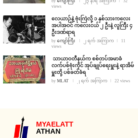
by
ကျော်ကြီး
၂၃ နာရီ အကြာက
32
views
⁨လေယာဉ်နဲ့ ဗုံးကြဲလို့ ၁ နှစ်သားကလေး
အပါအဝင် ကလေးငယ် ၂ ဦးနဲ့ လူကြီး ၄
ဦးဒဏ်ရာရ
by
ကျော်ကြီး
၂ ရက် အကြာက
11
views
⁩ ⁨သာယာဝတီနယ်က စစ်တပ်အမာခံ
လက်ပစ်ဗုံးကိုင် အုပ်ချုပ်ရေးမှူးနဲ့ ရာအိမ်
မှူးတို့ ပစ်ခတ်ခံရ
by
MLAT
၂ ရက် အကြာက
22 views
MYAELATT
ATHAN