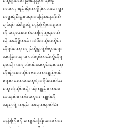
တွေနဲ့တောင် ဖြစ်နေပြီပဲ။ ဟိုစဉ်
ကတော့ စည်းရိုးသာရှိခဲ့တာလေ။ ရွာ
တရွာရဲ့စီးပွားရေးအခြေအနေကိုသိ
ချင်ရင် အဲဒီရွာရဲ့ ဘုန်းကြီးကျောင်း
ကို လေ့လာအကဲခတ်ကြည့်ရတယ်
လို့ အဆိုရှိတယ်။ အဲဒီအဆိုအတိုင်း
ဆိုရင်တော့ ကျုပ်တို့ရွာရဲ့စီးပွားရေး
အခြေအနေ ကောင်းမွန်တယ်လို့ဆိုရ
မှာပေါ့။ ကျောင်းဝင်းအတွင်းမှာတော့
ဟိုစဉ်ကအတိုင်း ဧရာမ မကျည်းပင်၊
ဧရာမ တမာပင်တွေနဲ့ အရိပ်အာဝါသ
တွေ အုံ့ဆိုင်းလို့။ မန်ကျည်း၊ တမာ၊
ထနောင်း၊ ထန်းတွေက ကျုပ်တို့
အညာရဲ့ သရုပ်၊ အလှတရားပါပဲ။
ဘုန်းကြီးကို ကျောင်းကြီးအောက်က