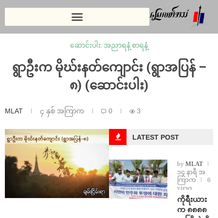
ဆောင်းပါး
,
အညာရနံ့ စာရနံ့
ရွာဦးက မိုဃ်းနတ်ကျောင်း (ရွာအပြန် –
၈) (ဆောင်းပါး)
MLAT
၄ နှစ် အကြာက
0
3
LATEST POST
by
MLAT
၁၄ နာရီ အ
ကြာက
6
views
ကိုရီးယား
က ၈၈၈၈