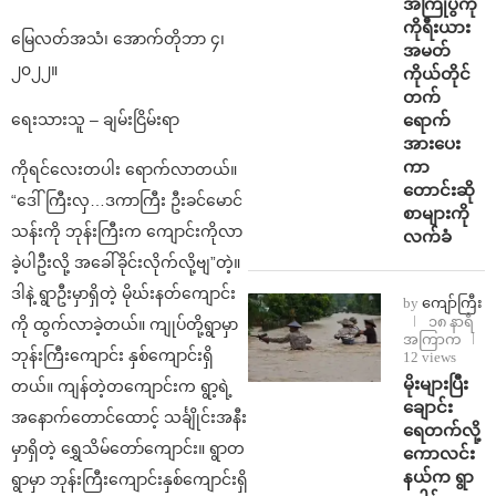
အကြိုပွဲကို
ကိုရီးယား
မြေလတ်အသံ၊ အောက်တိုဘာ ၄၊
အမတ်
၂၀၂၂။
ကိုယ်တိုင်
တက်
ရောက်
ရေးသားသူ – ချမ်းငြိမ်းရာ
အားပေး
ကာ
ကိုရင်လေးတပါး ရောက်လာတယ်။
တောင်းဆို
“ဒေါ်ကြီးလှ…ဒကာကြီး ဦးခင်မောင်
စာများကို
သန်းကို ဘုန်းကြီးက ကျောင်းကိုလာ
လက်ခံ
ခဲ့ပါဦးလို့ အခေါ်ခိုင်းလိုက်လို့ဗျ”တဲ့။
ဒါနဲ့ ရွာဦးမှာရှိတဲ့ မိုဃ်းနတ်ကျောင်း
by
ကျော်ကြီး
၁၈ နာရီ
ကို ထွက်လာခဲ့တယ်။ ကျုပ်တို့ရွာမှာ
အကြာက
ဘုန်းကြီးကျောင်း နှစ်ကျောင်းရှိ
12 views
⁨မိုးများပြီး
တယ်။ ကျန်တဲ့တကျောင်းက ရွာ့ရဲ့
ချောင်း
အနောက်တောင်ထောင့် သင်္ချိုင်းအနီး
ရေတက်လို့
မှာရှိတဲ့ ရွှေသိမ်တော်ကျောင်း။ ရွာတ
ကောလင်း
နယ်က ရွာ
ရွာမှာ ဘုန်းကြီးကျောင်းနှစ်ကျောင်းရှိ