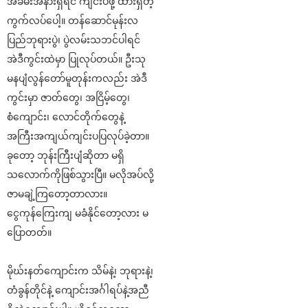
အခမ်းအနားရှိရင် ကျင်းပဖို့ ထားရှိတဲ့
ကွက်လပ်ပေါ့။ တန်ဆောင်မုန်းလ
ပြည်ဘုရားပွဲ၊ ပွဲလမ်းသဘင်ပါရင်
အဲဒီကွင်းထဲမှာ ပြုလုပ်တယ်။ ဦးသု
မနပျံလွန်တော်မူတုန်းကလည်း အဲဒီ
ကွင်းမှာ ဇာတ်တွေ၊ အငြိမ့်တွေ၊
စံကျောင်း၊ လောင်တိုက်တွေနဲ့
အကြီးအကျယ်ကျင်းပပြလုပ်ခဲ့တာ။
ခုတော့ ဘုန်းကြီးပျံဆိုတာ မရှိ
သလောက်ကိုဖြစ်သွားပြီ။ မလိုအပ်လို့
ဇာမချဲ့ကြတော့တာလား။
ငွေကုန်ကြေးကျ မခံနိုင်တော့လား မ
ပြောတတ်။
မိုဃ်းနတ်ကျောင်းက သိမ်နဲ့၊ ဘုရားနဲ့၊
တံခွန်တိုင်နဲ့ ကျောင်းအင်္ဂါရပ်နဲ့အညီ