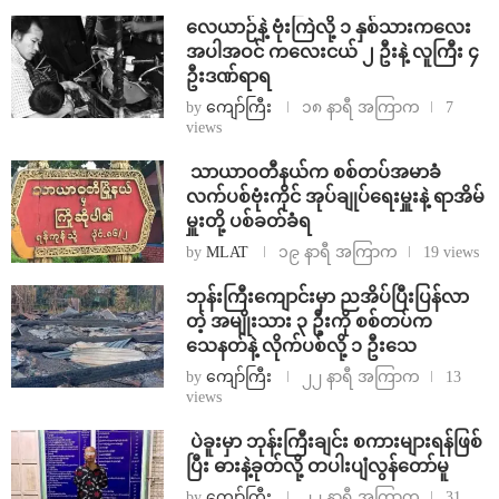
⁨လေယာဉ်နဲ့ ဗုံးကြဲလို့ ၁ နှစ်သားကလေး
အပါအဝင် ကလေးငယ် ၂ ဦးနဲ့ လူကြီး ၄
ဦးဒဏ်ရာရ
by
ကျော်ကြီး
၁၈ နာရီ အကြာက
7
views
⁩ ⁨သာယာဝတီနယ်က စစ်တပ်အမာခံ
လက်ပစ်ဗုံးကိုင် အုပ်ချုပ်ရေးမှူးနဲ့ ရာအိမ်
မှူးတို့ ပစ်ခတ်ခံရ
by
MLAT
၁၉ နာရီ အကြာက
19 views
ဘုန်းကြီးကျောင်းမှာ ညအိပ်ပြီးပြန်လာ
တဲ့ အမျိုးသား ၃ ဦးကို စစ်တပ်က
သေနတ်နဲ့ လိုက်ပစ်လို့ ၁ ဦးသေ
by
ကျော်ကြီး
၂၂ နာရီ အကြာက
13
views
⁩ ⁨ပဲခူးမှာ ဘုန်းကြီးချင်း စကားများရန်ဖြစ်
ပြီး ဓားနဲ့ခုတ်လို့ တပါးပျံလွန်တော်မူ
by
ကျော်ကြီး
၂၂ နာရီ အကြာက
31