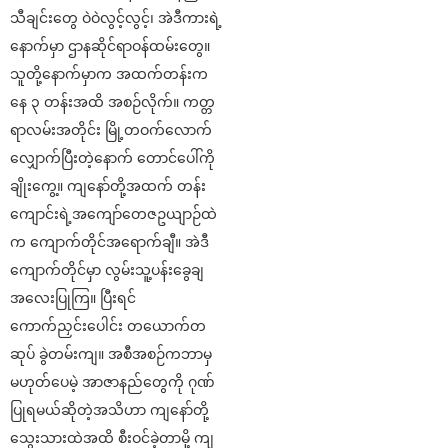
သီချင်းတွေ ဝဲဝဲလွင့်လွင့်၊ အဲဒီကားရဲ့
နောက်မှာ ဌာနဆိုင်ရာဝန်ထမ်းတွေ။
သူတို့နောက်မှာက အထက်တန်းက
နေ ၃ တန်းအထိ အစဉ်လိုက်။ ကတ္တ
ရာလမ်းအတိုင်း မြို့တဝက်လောက်
လျှောက်ပြီးတဲ့နောက် တောင်ပေါ်ကို
ချိုးကွေ့။ ကျနော်တို့အထက် တန်း
ကျောင်းရဲ့အကျော်တေဇဥယျာဉ်ထဲ
က ကျောက်တိုင်အရောက်ချီ။ အဲဒီ
ကျောက်တိုင်မှာ လွမ်းသူ့ပန်းခွေချ
အလေးပြုကြ။ ပြီးရင်
ကောက်ညှင်းပေါင်း တယောက်တ
ဆုပ် ခွဲတမ်းကျ။ အစီအစဉ်ကဘာမှ
မဟုတ်ပေမဲ့ အာဇာနည်တွေကို ဂုဏ်
ပြုရမယ်ဆိုတဲ့အသိဟာ ကျနော်တို့
သွေးသားထဲအထိ စီးဝင်ခဲ့တာမို့ ကျ