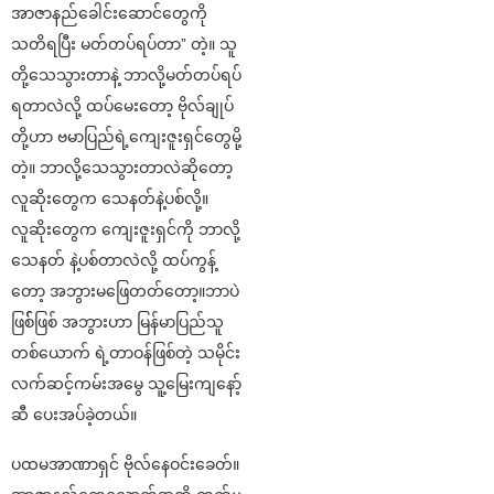
အာဇာနည်ခေါင်းဆောင်တွေကို
သတိရပြီး မတ်တပ်ရပ်တာ” တဲ့။ သူ
တို့သေသွားတာနဲ့ ဘာလို့မတ်တပ်ရပ်
ရတာလဲလို့ ထပ်မေးတော့ ဗိုလ်ချုပ်
တို့ဟာ ဗမာပြည်ရဲ့ကျေးဇူးရှင်တွေမို့
တဲ့။ ဘာလို့သေသွားတာလဲဆိုတော့
လူဆိုးတွေက သေနတ်နဲ့ပစ်လို့။
လူဆိုးတွေက ကျေးဇူးရှင်ကို ဘာလို့
သေနတ် နဲ့ပစ်တာလဲလို့ ထပ်ကွန့်
တော့ အဘွားမဖြေတတ်တော့။ဘာပဲ
ဖြစ််ဖြစ် အဘွားဟာ မြန်မာပြည်သူ
တစ်ယောက် ရဲ့တာဝန်ဖြစ်တဲ့ သမိုင်း
လက်ဆင့်ကမ်းအမွေ သူ့မြေးကျနော့်
ဆီ ပေးအပ်ခဲ့တယ်။
ပထမအာဏာရှင် ဗိုလ်နေဝင်းခေတ်။