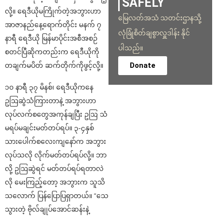
SAFELY
လို့။ ရေဒီယိုမကြိုက်တဲ့အဘွားဟာ
မြေလတ်အသံ သတင်းဌာနသို့
အာဇာနည်နေ့ရောက်တိုင်း မနက် ၇
လုံခြုံစိတ်ချစွာလှူဒါန်း နိုင်
နာရီ ရေဒီယို မြန်မာပိုင်းအစီအစဉ်
ပါသည်။
စတင်ပြီဆိုကတည်းက ရေဒီယိုကို
Donate
တချက်မပိတ် ဆက်တိုက်ကိုဖွင့်လို့။
၁၀ နာရီ ၃၇ မိနစ်၊ ရေဒီယိုကနေ
ဥဩဆွဲသံကြားတာနဲ့ အဘွားဟာ
လုပ်လက်စတွေအကုန်ချပြီး ဥဩ သံ
မရပ်မချင်းမတ်တပ်ရပ်။ ၃-၄နှစ်
သားပေါက်စလေးကျနော်က အဘွား
လုပ်သလို လိုက်မတ်တပ်ရပ်လို့။ ဘာ
လို့ ဥဩဆွဲရင် မတ်တပ်ရပ်ရတာလဲ
လို မေးကြည့်တော့ အဘွားက သူသိ
သလောက် ပြန်ပြောပြရှာတယ်။ “သေ
သွားတဲ့ ဗိုလ်ချုပ်အောင်ဆန်းနဲ့