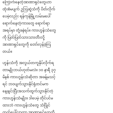
ကြောက်နေတဲ့အာဏာရှင်တွေဟာ
ထုံးစံမပျက် ဥဩဆွဲသံကို ပိတ်လိုက်
ပေမဲ့လည်း ရန်ကုန်မြို့လမ်းမပေါ်
ရောက်နေတဲ့ကားတွေ ရောက်ရာ
အရပ်မှာ တုံ့ခနဲရပ်။ ကားဟွန်းသံတွေ
ကို ပြတ်ပြတ်သားသားတီးလို့
အာဏာရှင်တွေကို တော်လှန်ခဲ့ကြ
တယ်။
ဟွန်းသံကို အလွယ်တကူနှိပ်လိုက်ရ
တာမျိုးဘယ်ဟုတ်မလဲ။ ၁၀ နာရီ ၃၇
မိနစ် ကားဟွန်းသံဆိုတာ အခန့်မသင့်
ရင် ဘဝပျက်သွားနိုင်ရုံတင်မက
နေ့ချင်းပြီးအသက်ထွက်သွားနိုင်တဲ့
ကားဟွန်းသံမျိုး။ ဒါပေမဲ့ တိုင်ပင်မ
ထားဘဲ ကားဟွန်းသံတွေ သံပြိုင်
ထွက်ပေါ်လာကာ အာဏာရှင်တွေကို