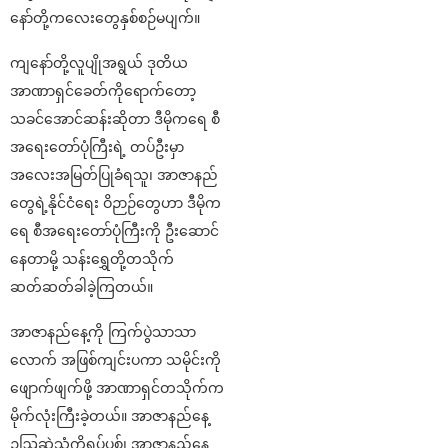
နော်တို့ကလေးတွေနှစ်စဉ်မပျက်။
ကျနော်တို့လူပျိုအရွယ် ဒုတိယ
အာဏာရှင်ခေတ်ကိုရောက်တော့
သခင်အောင်ဆန်းဆိုတာ ဒီမိုကရေ စီ
အရေးတော်ပုံကြီးရဲ့ တပ်ဦးမှာ
အလေးအမြတ်ပြုခံရသူ၊ အာဇာနည်
တွေရဲ့နိုင်ငံရေး ဝိဉာဉ်တွေဟာ ဒီမိုက
ရေ စီအ‌ရေးတော်ပုံကြီးကို ဦးဆောင်
နေတာမို့ သန်းရွှေတို့တသိုက်
ဆတ်ဆတ်ခါခဲ့ကြတယ်။
အာဇာနည်နေ့ကို ကြက်ပွဲသာသာ
လောက် အဖြစ်ကျင်းပကာ သမိုင်းကို
ဖျောက်ဖျက်ဖို့ အာဏာရှင်တသိုက်က
မိုက်လုံးကြီးခဲ့တယ်။ အာဇာနည်နေ့
ဥဩဆွဲသံကိုရပ်ပစ်၊ အာဇာနည်နေ့