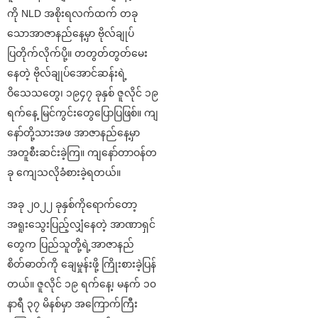
ကို NLD အစိုးရလက်ထက် တခု
သောအာဇာနည်နေ့မှာ ဗိုလ်ချုပ်
ပြတိုက်လိုက်ပို့။ တတွတ်တွတ်မေး
နေတဲ့ ဗိုလ်ချုပ်အောင်ဆန်းရဲ့
ဝိသေသတွေ၊ ၁၉၄၇ ခုနှစ် ဇူလိုင် ၁၉
ရက်နေ့ မြင်ကွင်းတွေပြောပြဖြစ်။ ကျ
နော်တို့သားအဖ အာဇာနည်နေ့မှာ
အတူစီးဆင်းခဲ့ကြ။ ကျနော်တာဝန်တ
ခု ကျေသလိုခံစားခဲ့ရတယ်။
အခု ၂၀၂၂ ခုနှစ်ကိုရောက်တော့
အရူးသွေးပြည့်လျှံနေတဲ့ အာဏာရှင်
တွေက ပြည်သူတို့ရဲ့အာဇာနည်
စိတ်ဓာတ်ကို ချေမှုန်းဖို့ ကြိုးစားခဲ့ပြန်
တယ်။ ဇူလိုင် ၁၉ ရက်နေ့၊ မနက် ၁၀
နာရီ ၃၇ မိနစ်မှာ အကြောက်ကြီး