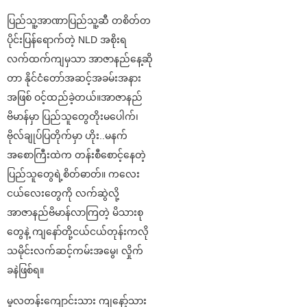
ပြည်သူ့အာဏာပြည်သူ့ဆီ တစိတ်တ
ပိုင်းပြန်ရောက်တဲ့ NLD အစိုးရ
လက်ထက်ကျမှသာ အာဇာနည်နေ့ဆို
တာ နိုင်ငံတော်အဆင့်အခမ်းအနား
အဖြစ် ဝင့်ထည်ခဲ့တယ်။အာဇာနည်
ဗိမာန်မှာ ပြည်သူတွေတိုးမပေါက်၊
ဗိုလ်ချုပ်ပြတိုက်မှာ ဟိုး..မနက်
အစောကြီးထဲက တန်းစီစောင့်နေတဲ့
ပြည်သူတွေရဲ့စိတ်ဓာတ်။ ကလေး
ငယ်လေးတွေကို လက်ဆွဲလို့
အာဇာနည်ဗိမာန်လာကြတဲ့ မိသားစု
တွေနဲ့ ကျနော်တို့ငယ်ငယ်တုန်းကလို
သမိုင်းလက်ဆင့်ကမ်းအမွေ၊ လှိုက်
ခနဲဖြစ်ရ။
မူလတန်းကျောင်းသား ကျနော့်သား