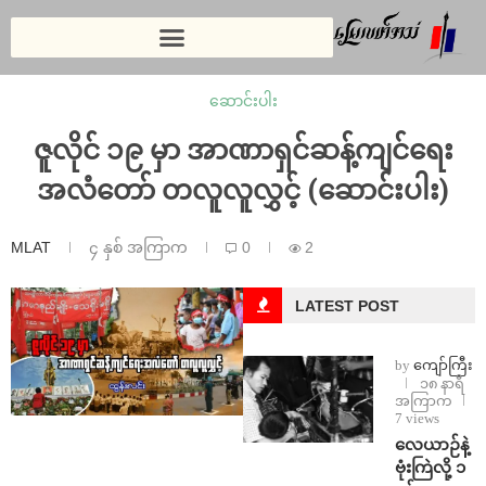
ဆောင်းပါး
ဇူလိုင် ၁၉ မှာ အာဏာရှင်ဆန့်ကျင်ရေး
အလံတော် တလူလူလွှင့် (ဆောင်းပါး)
MLAT
၄ နှစ် အကြာက
0
2
LATEST POST
by
ကျော်ကြီး
၁၈ နာရီ
အကြာက
7 views
⁨လေယာဉ်နဲ့
ဗုံးကြဲလို့ ၁