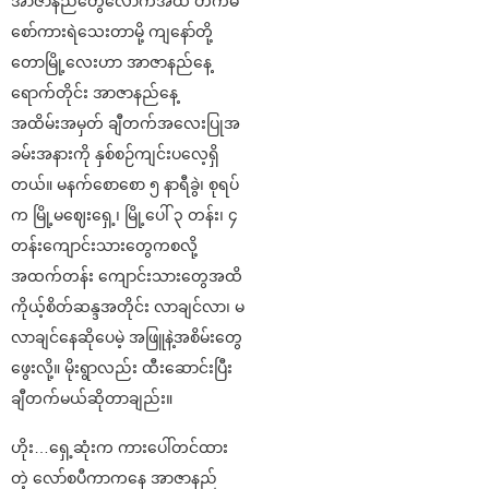
အာဇာနည်တွေလောက်အထိ တက်မ
စော်ကားရဲသေးတာမို့ ကျနော်တို့
တောမြို့လေးဟာ အာဇာနည်နေ့
ရောက်တိုင်း အာဇာနည်နေ့
အထိမ်းအမှတ် ချီတက်အလေးပြုအ
ခမ်းအနားကို နှစ်စဉ်ကျင်းပလေ့ရှိ
တယ်။ မနက်စောစော ၅ နာရီခွဲ၊ စုရပ်
က မြို့မဈေးရှေ့၊ မြို့ပေါ် ၃ တန်း၊ ၄
တန်းကျောင်းသားတွေကစလို့
အထက်တန်း ကျောင်းသားတွေအထိ
ကိုယ့်စိတ်ဆန္ဒအတိုင်း လာချင်လာ၊ မ
လာချင်နေဆိုပေမဲ့ အဖြူနဲ့အစိမ်းတွေ
ဖွေးလို့။ မိုးရွာလည်း ထီးဆောင်းပြီး
ချီတက်မယ်ဆိုတာချည်း။
ဟိုး…ရှေ့ဆုံးက ကားပေါ်တင်ထား
တဲ့ လော်စပီကာကနေ အာဇာနည်