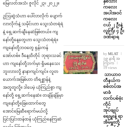
နှစ်သား
မြေလတ်အသံ၊ ဇူလိုင် ၂၃၊ ၂၀၂၂။
ကလေး
အပါအဝင်
ဥဩဆွဲသံဟာ ပေါ်လာလိုက် ပျောက်
ကလေး
လာလိုက်နဲ့ သမိုင်းဟာ သွေးသံတရဲရဲ
ငယ် ၂ ဦးနဲ့
လူကြီး ၄ ဦး
နဲ့ ရှေ့ဆက်ချီနေဆဲဖြစ်တယ်။ ကျ
ဒဏ်ရာရ
နော်တို့နေ့တွေဟာ သွေးသံတရဲရဲ။
ကျနော်တို့ဘဝတွေ ရုန်းကန်
by
MLAT
အော်ဟစ်။ ဒီနေ့ထိတိုင် ဘုရားသခင်
၁၉ နာရီ အ
ကြာက
ဟာ ကျနော်တို့ဘက်မှာ ရှိမနေသေး
19 views
ဘူးလားလို့ နာနာကျင်ကျင်။ လူတ
⁩ ⁨သာယာဝ
ယောက်အဖြစ်ဟာ တိရစ္ဆာန်နဲ့
တီနယ်က
စစ်တပ်အ
အတူတူလို့။ ဒါပေမဲ့ ယုံကြည်စွာ ကျ
မာခံ
နော်တို့ ရှေ့ဆက်နေဆဲ။ တချိန်ချိန်မှာ
လက်ပစ်ဗုံး
ကျနော်တို့ခြေထောက်တွေ
ကိုင်
အုပ်ချုပ်
အောင်မြေဆီရောက်မယ်လို့
ရေးမှူးနဲ့ ရာ
ပြင်းပြင်းထန်ထန် ယုံကြည်နေကြဆဲ
အိမ်မှူးတို့