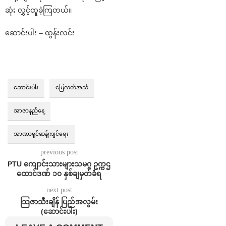
ဆုံး လွှင့်ထူခဲ့ကြတယ်။
ဆောင်းပါး – ထွန်းလင်း
ဆောင်းပါး
မြေလတ်အသံ
အာဇာနည်နေ့
အာဏာရှင်ဆန့်ကျင်ရေး
previous post
PTU ကျောင်းသားများသမဂ္ဂ ဥက္ကဌ
ထောင်ဒဏ် ၁၀ နှစ်ချမှတ်ခံရ
next post
သြဇာသီးချိန် ပြည်အလွမ်း
(ဆောင်းပါး)