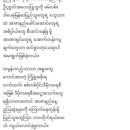
ဦးညွှတ်အလေးပြုသူကို ဖမ်းပစ်။
ဒါပေမဲ့မြန်မာပြည်သူတွေရဲ့ သွေသား
ထဲ အာဇာနည်ခေါင်းဆောင်တွေရဲ့
အဓိပ္ပါယ်တွေ စီးဆင်းနေမြဲ မို့
အာဏာရှင်တွေရဲ့ အောက်တန်းကျ
ချက်တွေဟာ ထင်ရှားတဲ့သေရာပါ
အမာရွတ်ဖြစ်ခဲ့တယ်။
တမွန်းတည့်သာသာ အရူးတွေ
ကောင်းစားတဲ့ ကြံ့ဖွံ့အစိုးရ
လက်ထက်၊ စစ်တစ်ပိုင်းဒီမိုကရေစီ
အဖြစ် ဒီမိုကရေစီအငွေ့အသက်တွေ
ရရှိလာတာတောင် အာဇာနည်နေ့
ဥဩဆွဲရမှာကို ကြောက်နေတုန်းမို့
ပြည်သူတွေကြား ဟားတိုက်ရယ်မော
သံ ကျယ်လောင်ခဲ့ဖူးတယ်။