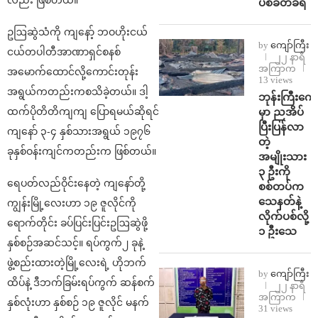
လည်း ဖြစ်တယ်။
ပစ်ခတ်ခံရ
ဥဩဆွဲသံကို ကျနော့် ဘဝဟိုးငယ်
by
ကျော်ကြီး
ငယ်တပါတီအာဏာရှင်စနစ်
၂၂ နာရီ
အကြာက
အမောက်ထောင်လို့ကောင်းတုန်း
13 views
အရွယ်ကတည်းကစသိခဲ့တယ်။ ဒါ့
ဘုန်းကြီးကျေ
မှာ ညအိပ်
ထက်ပိုတိတိကျကျ ပြောရမယ်ဆိုရင်
ပြီးပြန်လာ
ကျနော် ၃-၄ နှစ်သားအရွယ် ၁၉၇၆
တဲ့
ခုနှစ်ဝန်းကျင်ကတည်းက ဖြစ်တယ်။
အမျိုးသား
၃ ဦးကို
ရေပတ်လည်ဝိုင်းနေတဲ့ ကျနော်တို့
စစ်တပ်က
သေနတ်နဲ့
ကျွန်းမြို့လေးဟာ ၁၉ ဇူလိုင်ကို
လိုက်ပစ်လို့
ရောက်တိုင်း ခပ်ပြင်းပြင်းဥဩဆွဲဖို့
၁ ဦးသေ
နှစ်စဉ်အဆင်သင့်။ ရပ်ကွက်၂ ခုနဲ့
ဖွဲ့စည်းထားတဲ့မြို့လေးရဲ့ ဟိုဘက်
by
ကျော်ကြီး
ထိပ်နဲ့ ဒီဘက်ခြမ်းရပ်ကွက် ဆန်စက်
၂၂ နာရီ
အကြာက
နှစ်လုံးဟာ နှစ်စဉ် ၁၉ ဇူလိုင် မနက်
31 views