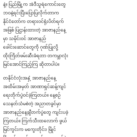
နဲ့။ ပြည်မြို့က အဲဒီသူရဲကောင်းတွေ
ဘဝနဲ့ရင်းပြီးပြောပြလိုက်တာက
နိုင်ငံတော်က တရားဝင်ရုံးပိတ်ရက်
အဖြစ် ပြဌာန်းထားတဲ့ အာဇာနည်နေ့
မှာ သမိုင်းဝင် အာဇာနည်
ခေါင်းဆောင်တွေကို ဂုဏ်ပြုလို့
ထိုးကြိတ်ဖမ်းဆီးခံရတာ တကမ္ဘာလုံး
မြင်အောင်ကြည့်ကြ ဆိုတာပါပဲ။
တနိုင်ငံလုံးအနှံ့ အာဇာနည်နေ့
အထိမ်းအမှတ် အာဏာရှင်ဆန့်ကျင်
ရေးတိုက်ပွဲဝင်ခဲ့ကြတယ်။ နေ့စဉ်
သေနတ်သံမစဲတဲ့ အညာတခွင်မှာ
အာဇာနည်နေ့ချီတက်ပွဲတွေ ကျင်းပခဲ့
ကြတယ်။ ကြက်သီးထလောက် ဖွယ်
မြင်ကွင်းက မကွေးတိုင်း၊ မြိုင်