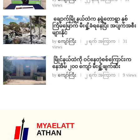
views
⁩ ⁨ချောက်မြို့နယ်ထဲက နရွဲတောရွာ နှစ်
ကြိမ်မြောက် မီးရှို့ခံရနေပြီး အပျက်အစီး
များနိုင်
by
ကျော်ကြီး
၂ ရက် အကြာက
31
views
⁩ ⁨မြိုင်နယ်ထဲကို ဝင်နေတဲ့စစ်ကြောင်းက
နေအိမ် ၂၀၀ ကျော် မီးရှိူ့ဖျက်ဆီး
by
ကျော်ကြီး
၂ ရက် အကြာက
9 views
MYAELATT
ATHAN