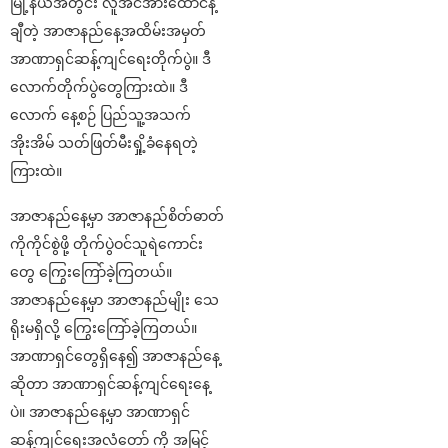
မြို့နယ်အတွင်း လူအင်အားထောင်နဲ့
ချီတဲ့ အာဇာနည်နေ့အထိမ်းအမှတ်
အာဏာရှင်ဆန့်ကျင်ရေးတိုက်ပွဲ။ ဒီ
လောက်တိုက်ပွဲတွေကြားထဲ။ ဒီ
လောက် နေ့စဉ် ပြည်သူ့အသက်
အိုးအိမ် သတ်ဖြတ်မီးရှို့ခံနေရတဲ့
ကြားထဲ။
အာဇာနည်နေ့မှာ အာဇာနည်စိတ်ဓာတ်
ကိုကိုင်စွဲဖို့ တိုက်ပွဲဝင်သူရဲကောင်း
တွေ ကြွေးကြော်ခဲ့ကြတယ်။
အာဇာနည်နေ့မှာ အာဇာနည်မျိုး သေ
ရိုးမရှိလို့ ကြွေးကြော်ခဲ့ကြတယ်။
အာဏာရှင်တွေရှိနေ၍ အာဇာနည်နေ့
ဆိုတာ အာဏာရှင်ဆန့်ကျင်ရေးနေ့
ပဲ။ အာဇာနည်နေ့မှာ အာဏာရှင်
ဆန့်ကျင်ရေးအလံတော် ကို အမြင့်