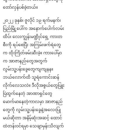
တော်လှန်ပစ်ခဲ့တယ်။
၂၀၂၂ ခုနှစ်၊ ဇူလိုင် ၁၉ ရက်မနက်၊
ပြည်မြို့ပေါ်က အနောက်ပေါက်လမ်း
ထိပ်၊ လေးကျွန်းမဏ္ဍိုင်ရှေ့ ကားတ
စီးကို ရပ်စေပြီး အကြမ်းဖက်ရဲတွေ
က ထိုးကြိတ်ဖမ်းဆီးခဲ့။ ကားပေါ်မှာ
က အာဇာနည်တွေအတွက်
လွမ်းသူ့ပန်းခွေတွေကျကျနန။
ဘယ်လောက်ထိ သူရဲကောင်းဆန်
လိုက်လေသလဲ။ ဒီလိုအစွယ်တွေပြူး
ပြဲထွက်နေတဲ့ အာဏာရှင်တွေ
မောက်မာနေတဲ့ကာလမှာ အာဇာနည်
တွေကို လွမ်းသူ့ပန်းခွေနဲ့အလေးပြု
မယ်ဆိုတာ အနိမ့်ဆုံးအဆင့် ထောင်
ထဲတန်းဝင်ရမှာ သေချာမှန်းသိလျက်