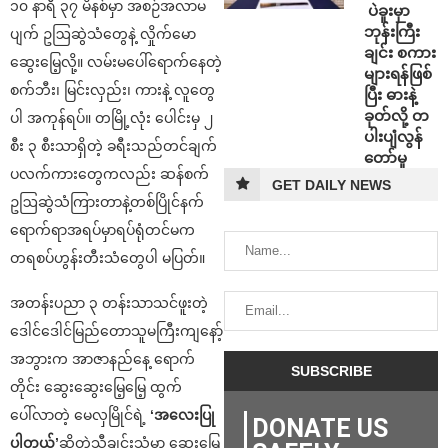
၁၀ နာရီ ၃၇ မိနစ်မှာ အစဉ်အလာမ
⁩ ⁨ပဲခူးမှာ
ဘုန်းကြီး
ပျက် ဥဩဆွဲသံတွေနဲ့ လှိုက်မော
ချင်း စကား
ဆွေးမြေ့လို့။ လမ်းမပေါ်ရောက်နေတဲ့
များရန်ဖြစ်
စက်ဘီး၊ မြင်းလှည်း၊ ကားနဲ့ လူတွေ
ပြီး ဓားနဲ့
ခုတ်လို့ တ
ပါ အကုန်ရပ်။ တမြို့လုံး ပေါင်းမှ ၂
ပါးပျံလွန်
စီး ၃ စီးသာရှိတဲ့ ခရီးသည်တင်ချက်
တော်မူ
ပလက်ကားတွေကလည်း ဆန်စက်
GET DAILY NEWS
ဥဩဆွဲသံကြားတာနဲ့တစ်ပြိုင်နက်
ရောက်ရာအရပ်မှာရပ်ရုံတင်မက
တရစပ်ဟွန်းတီးသံတွေပါ မပြတ်။
အတန်းပညာ ၃ တန်းသာသင်ဖူးတဲ့
ဒေါင်ဒေါင်မြည်တောသူမကြီးကျနော့်
အဘွားက အာဇာနည်နေ့ ရောက်
တိုင်း ဆွေးဆွေးမြေ့မြေ့ ထွက်
ပေါ်လာတဲ့ မေလှမြိုင်ရဲ့
‘အလေးပြု
DONATE US
ပါတယ်’
ဆိုတဲ့သီချင်းသံမှာ ဆွေးမြေ့