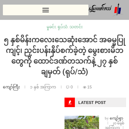
မှုခင်း
,
ရုပ်သံ
,
သတင်း
⁨၅ နှစ်မိန်းကလေးသေဆုံးအောင် အဓမ္မပြု
ကျင့်၊ ညှင်းပန်းနှိပ်စက်ခဲ့တဲ့ မွေးစားမိဘ
တွေကို ထောင်ဒဏ်တသက်နဲ့ ၂၇ နှစ်
ချမှတ် (ရုပ်/သံ)
ကျော်ကြီး
၁ နှစ် အကြာက
0
15
LATEST POST
by
ကျော်စွာ
၂၀ မိနစ်
အကြာက