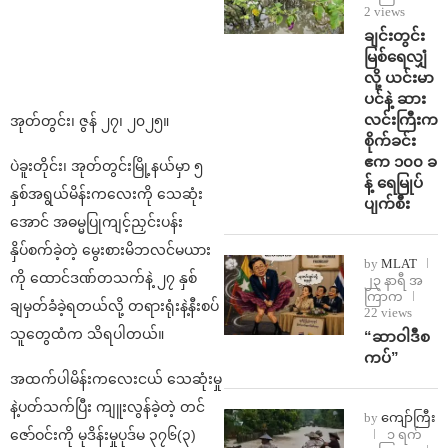
2 views
ချင်းတွင်း
မြစ်ရေလျှံ
လို့ ယင်းမာ
ပင်နဲ့ ဆား
လင်းကြီးက
အုတ်တွင်း၊ ဇွန် ၂၇၊ ၂၀၂၅။
စိုက်ခင်း
ဧက ၁၀၀ ခ
ပဲခူးတိုင်း၊ အုတ်တွင်းမြို့နယ်မှာ ၅
န့် ရေမြုပ်
နှစ်အရွယ်မိန်းကလေးကို သေဆုံး
ပျက်စီး
အောင် အဓမ္မပြုကျင့်ညှင်းပန်း
နှိပ်စက်ခဲ့တဲ့ မွေးစားမိဘလင်မယား
by
MLAT
ကို ထောင်ဒဏ်တသက်နဲ့ ၂၇ နှစ်
၂၃ နာရီ အ
ကြာက
ချမှတ်ခံခဲ့ရတယ်လို့ တရားရုံးနဲ့နီးစပ်
22 views
သူတွေထံက သိရပါတယ်။
“ဆာဝါဒီစ
ကပ်”
အထက်ပါမိန်းကလေးငယ် သေဆုံးမှု
နဲ့ပတ်သက်ပြီး ကျူးလွန်ခဲ့တဲ့ တင်
by
ကျော်ကြီး
ဇော်ဝင်းကို မုဒိန်းမှုပုဒ်မ ၃၇၆(၃)
၁ ရက်