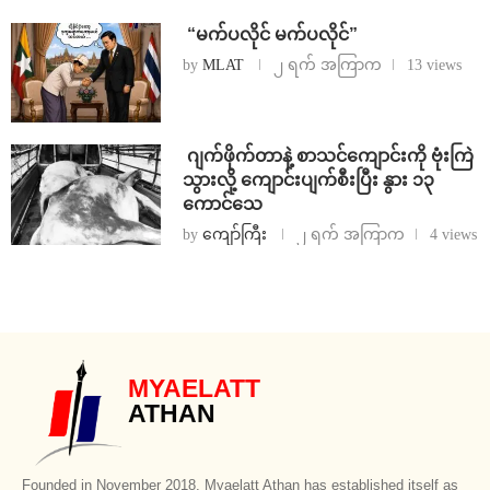
⁨ ⁨“မက်ပလိုင် မက်ပလိုင်”
by
MLAT
၂ ရက် အကြာက
13 views
⁨⁩ ⁨ဂျက်ဖိုက်တာနဲ့ စာသင်ကျောင်းကို ဗုံးကြဲ
သွားလို့ ကျောင်းပျက်စီးပြီး နွား ၁၃
ကောင်သေ
by
ကျော်ကြီး
၂ ရက် အကြာက
4 views
MYAELATT
ATHAN
Founded in November 2018, Myaelatt Athan has established itself as