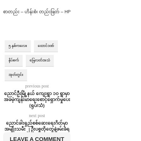
စာတည်း – ဟိန်းစံ၊ တည်းဖြတ် – HP
၅ နှစ်ကလေး
ထောင်ဒဏ်
နှိပ်စက်
မြေလတ်အသံ
အုတ်တွင်း
previous post
ညောင်ဦးမြို့နယ် ကျေးရွာ ၁၀ ရွာမှာ
အခမဲ့ကျန်းမာရေးစောင့်ရှောက်မှုပေး
(ရုပ်/သံ)
next post
ညောင်ခါးရှည်စစ်ဆေးရေးဂိတ်မှာ
အမျိုးသမီး ၂ ဦးပစ္စတိုတွေနဲ့ဖမ်းခံရ
LEAVE A COMMENT