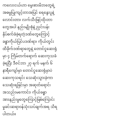
ကလေးငယ်ဟာ မွေးစားမိဘတွေရဲ့
အဓမ္မပြုကျင့်တာအပြင် ရေနွေးပူနဲ့
လောင်းတာ၊ လက်သီးဖြင့်ထိုးတာ
တွေအပါ နည်းမျိုးစုံနဲ့ ညှင်းပန်း
နှိပ်စက်ခံခဲ့ရတဲ့ဒဏ်တွေကြောင့်
ခန္ဓာကိုယ်ပြင်ပဒဏ်ရာ၊ ကိုယ်တွင်း
ထိခိုက်ဒဏ်ရာတွေနဲ့ တောင်ငူဆေးရုံ
မှာ ၄ ကြိမ်တက်ရောက် ဆေးကုသခံ
ခဲ့ရပြီး ဒီဇင်ဘာ ၂၇ ရက် မနက် ၆
နာရီကျော်မှာ တောင်ငူဆေးရုံမှာပဲ
ဆေးကုသရင်း သေဆုံးသွားခဲ့ကာ
သေဆုံးရခြင်းမှာ အဆုတ်ရောင်၊
အသည်းမကောင်း၊ ကိုယ်ခန္ဓာ
အားနည်းမှုတွေကြောင့်ဖြစ်ကြောင်း
မှုခင်းဆရာဝန်သုံးသပ်ချက်အရ သိရ
ပါတယ်။