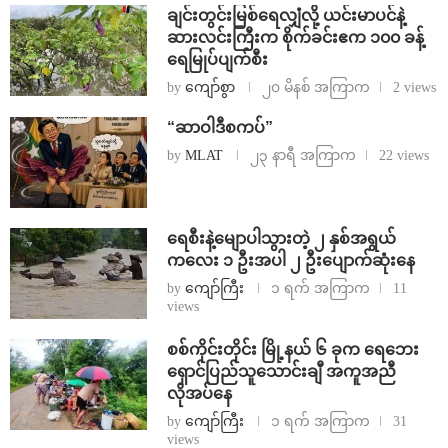
ချင်းတွင်းမြစ်ရေလျှံလို့ ယင်းမာပင်နဲ့
ဆားလင်းကြီးက စိုက်ခင်းဧက ၁၀၀ ခန့်
ရေမြုပ်ပျက်စီး
by
ကျော်စွာ
၂၀ မိနစ် အကြာက
2 views
“ဆာဝါဒီစကပ်”
by
MLAT
၂၃ နာရီ အကြာက
22 views
ရေစီးနဲ့မျောပါသွားတဲ့ ၂ နှစ်အရွယ်
ကလေး ၁ ဦးအပါ ၂ ဦးပျောက်ဆုံးနေ
by
ကျော်ကြီး
၁ ရက် အကြာက
11
views
စစ်ကိုင်းတိုင်း မြို့နယ် ၆ ခုက ရေဘေး
ရှောင်ပြည်သူသောင်းချီ အကူအညီ
လိုအပ်နေ
by
ကျော်ကြီး
၁ ရက် အကြာက
31
views