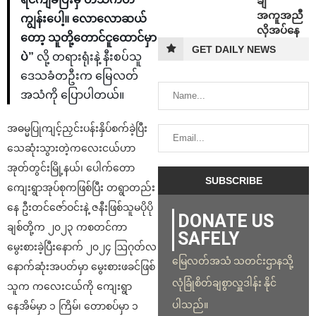
ချီ
အကူအညီ
ကျွန်းပေါ့။ လောလောဆယ်
လိုအပ်နေ
တော့ သူတို့တောင်ငူထောင်မှာ
GET DAILY NEWS
ပဲ”
လို့ တရားရုံးနဲ့ နီးစပ်သူ
ဒေသခံတဦးက မြေလတ်
အသံကို ပြောပါတယ်။
အဓမ္မပြုကျင့်ညှင်းပန်းနှိပ်စက်ခဲ့ပြီး
သေဆုံးသွားတဲ့ကလေးငယ်ဟာ
အုတ်တွင်းမြို့နယ်၊ ပေါက်တော
ကျေးရွာအုပ်စုကဖြစ်ပြီး တရွာတည်း
နေ ဦးတင်ဇော်ဝင်းနဲ့ ဇနီးဖြစ်သူမပိုပို
DONATE US
ချစ်တို့က ၂၀၂၃ ကစတင်ကာ
SAFELY
မွေးစားခဲ့ပြီးနောက် ၂၀၂၄ ဩဂုတ်လ
မြေလတ်အသံ သတင်းဌာနသို့
နောက်ဆုံးအပတ်မှာ မွေးစားဖခင်ဖြစ်
လုံခြုံစိတ်ချစွာလှူဒါန်း နိုင်
သူက ကလေးငယ်ကို ကျေးရွာ
ပါသည်။
နေအိမ်မှာ ၁ ကြိမ်၊ တောစပ်မှာ ၁