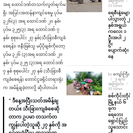
အကြာက
အရ ထောင်ဒဏ်တသက်လွတ်ရက်မ
11 views
ရေစီးနဲ့မျော
ရှိ၊ အပြင်းအထန်နာကျင်စေမှု ပုဒ်မ
ပါသွားတဲ့ ၂
၃၂၆(၃) အရ ထောင်ဒဏ် ၂၀ နှစ်၊
နှစ်အရွယ်
ပုဒ်မ ၃၂၅(၃) အရ ထောင်ဒဏ် ၇
ကလေး ၁
ဦးအပါ ၂
နှစ်၊ စုစုပေါင်း ၂၇ နှစ်(သီးခြားစီကျခံ
ဦး
စေရန်)၊ ဇနီးဖြစ်သူ မပိုပိုချစ်ကိုတော့
ပျောက်ဆုံး
ပုဒ်မ ၃၂၆ (၃)အရ ထောင်ဒဏ် ၂၀
နေ
နှစ်၊ ပုဒ်မ ၃၂၅ (၃)အရ ထောင်ဒဏ်
၇ နှစ် စုစုပေါင်း ၂၇ နှစ် (သီးခြားစီ
by
ကျော်ကြီး
ကျခံစေရန်) တောင်ငူခရိုင်တရားရုံး
၁ ရက်
အကြာက
က အမိန့်ချခဲ့တာလို့ ဆိုပါတယ်။
31 views
စစ်ကိုင်းတိုင်း
” ဒီနေ့အပြီးသတ်အမိန့်ချ
မြို့နယ် ၆
ခုက
တယ်။ သီးခြားကျခံစေဆို
ရေဘေး
တာက ဥပမာ တသက်တ
ရှောင်ပြည်
ကျွန်းပါတဲ့သူဆို ၂၇ နှစ်ကို အ
သူသောင်း
ရင်ကျခံပြီးမှ တသက်တ