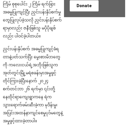
ကြိမ် စုစုပေါင်း ၂ ကြိမ် ရက်ခြား
Donate
အဓမ္မပြုကျင့်ပြီး ညှင်းပန်းနှိပ်စက်မှု
တွေပြုလုပ်ခဲ့သလို ညှင်းပန်းနှိပ်စက်
ရာမှာလည်း ဇနီးဖြစ်သူ မပိုပိုချစ်
လည်း ပါဝင်ခဲ့ပါတယ်။
ညှင်းပန်းနှိပ်စက် အဓမ္မပြုကျင့်ခံရ
တာနဲ့ပတ်သက်ပြီး မွေးစားမိဘတွေ
ကို ကလေးငယ်ရဲ့အဘိုးဖြစ်သူက
အုတ်တွင်းမြို့မရဲစခန်းမှာအမှုဖွင့်
တိုင်ကြားခဲ့ပြီးနောက် ၂၀၂၄
စက်တင်ဘာ ၂၆ ရက်မှာ ၎င်းတို့
နေထိုင်ရာကျေးရွာကနေ ရဲက
သွားရောက်ဖမ်းဆီးခဲ့ကာ မုဒိန်းမှု၊
အပြင်းအထန်နာကျင်စေမှုပုဒ်မတွေနဲ့
အမှုဖွင့်ထားခဲ့တာပါ။