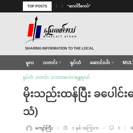
TOP POSTS
“ဆာဝါဒီစကပ်”
MYAELATT ATHAN
SHARING INFORMATION TO THE LOCAL
မူလ
သတင်း
ရုပ်သံ
ဆောင်းပါး
MUL
ရုပ်သံ
,
သတင်း
,
သဘာဝဘေးအန္တရာယ်
မိုးသည်းထန်ပြီး ခပေါင်းခ
သံ)
ကျော်ကြီး
၁ နှစ် အကြာက
0