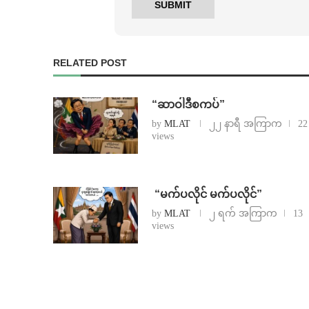
RELATED POST
“ဆာဝါဒီစကပ်”
by
MLAT
၂၂ နာရီ အကြာက
22
views
⁨ ⁨“မက်ပလိုင် မက်ပလိုင်”
by
MLAT
၂ ရက် အကြာက
13
views