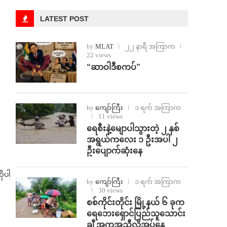
LATEST POST
by
MLAT
၂၂ နာရီ အကြာက
22 views
“ဆာဝါဒီစကပ်”
by
ကျော်ကြီး
၁ ရက် အကြာက
11 views
ရေစီးနဲ့မျောပါသွားတဲ့ ၂ နှစ်
အရွယ်ကလေး ၁ ဦးအပါ ၂
ဦးပျောက်ဆုံးနေ
ုပါ
by
ကျော်ကြီး
၁ ရက် အကြာက
30 views
စစ်ကိုင်းတိုင်း မြို့နယ် ၆ ခုက
ရေဘေးရှောင်ပြည်သူသောင်း
ချီ အကူအညီလိုအပ်နေ