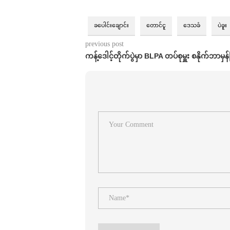
ခပေါင်းချောင်း
တောင်ငူ
ဒေသခံ
ပဲခူး
previous post
ကန့်ဒေါင့်တိုက်ပွဲမှာ BLPA တပ်စုမှူး စနိုက်ဘာမှန်