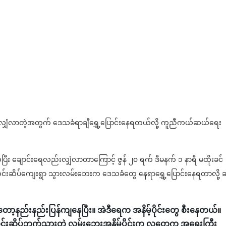
င်းရေလျှံလာတဲ့အတွက် ဒေသခံရာချီ‌ရွှေ့ပြောင်းနေရတယ်လို့ ကူညီကယ်ဆယ်ရေး
ြီး ချောင်းရေလည်းလျှံလာတာကြောင့် ဇွန် ၂၀ ရက် ဒီမနက် ၁ နာရီ မထိုးခင်
ိပ်ကျေးရွာ သွားလမ်းဘေးက ဒေသခံတွေ နေရာရွှေ့ပြောင်းနေရတာလို့ ဆိ
ည်းနည်းပြန်ကျနေပြီး။ အဲဒီရေက အနိမ့်ပိုင်းတွေ စီးနေတယ်။
ကင်းဆိပ်ဘက်သွားတဲ့ လမ်းဘေးအနိမ့်ပိုင်းက လူတွေက အရေးကြီး