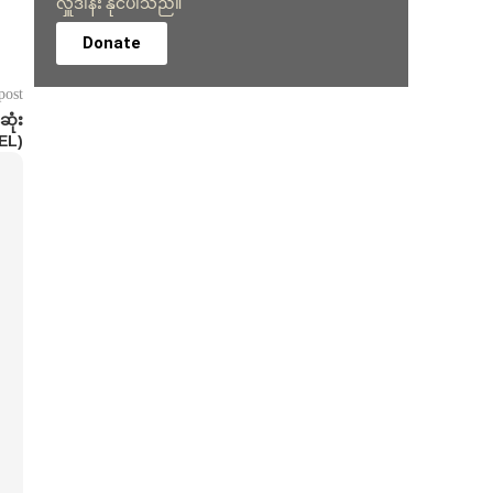
လှူဒါန်း နိုင်ပါသည်။
Donate
post
ဆုံး
EL)