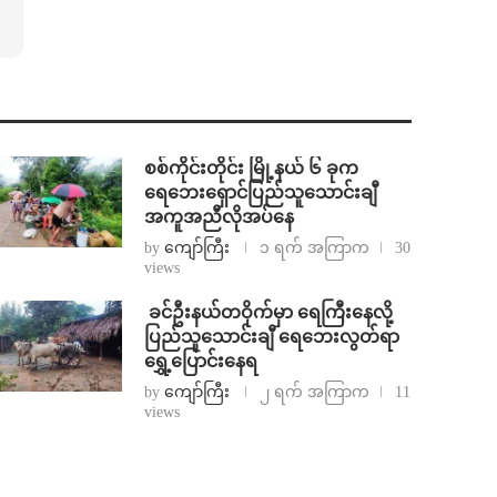
စစ်ကိုင်းတိုင်း မြို့နယ် ၆ ခုက
ရေဘေးရှောင်ပြည်သူသောင်းချီ
အကူအညီလိုအပ်နေ
by
ကျော်ကြီး
၁ ရက် အကြာက
30
views
⁩ ⁨ခင်ဦးနယ်တဝိုက်မှာ ရေကြီးနေလို့
ပြည်သူသောင်းချီ ရေဘေးလွတ်ရာ
ရွှေ့ပြောင်းနေရ
by
ကျော်ကြီး
၂ ရက် အကြာက
11
views