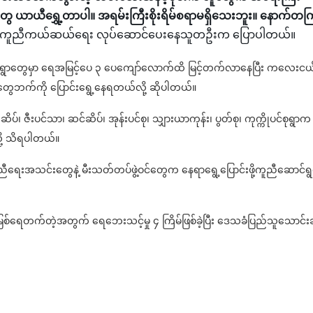
ယာယီရွှေ့တာပါ။ အရမ်းကြီးစိုးရိမ်စရာမရှိသေးဘူး။ နောက်တကြ
ု့ ကူညီကယ်ဆယ်ရေး လုပ်ဆောင်ပေးနေသူတဦးက ပြောပါတယ်။
ကျေးရွာတွေမှာ ရေအမြင့်ပေ ၃ ပေကျော်လောက်ထိ မြင့်တက်လာနေပြီး ကလေးငယ
ုင်းတွေဘက်ကို ပြောင်းရွေ့နေရတယ်လို့ ဆိုပါတယ်။
်၊ ဇီးပင်သာ၊ ဆင်ဆိပ်၊ အုန်းပင်စု၊ သျှားယာကုန်း၊ ပွတ်စု၊ ကုက္ကိုပင်စုရွာက
ု့ သိရပါတယ်။
ရေးအသင်းတွေနဲ့ မီးသတ်တပ်ဖွဲ့ဝင်တွေက နေရာရွေ့ပြောင်းဖို့ကူညီဆောင်ရ
်းမြစ်ရေတက်တဲ့အတွက် ရေဘေးသင့်မှု ၄ ကြိမ်ဖြစ်ခဲ့ပြီး ဒေသခံပြည်သူသောင်းခ