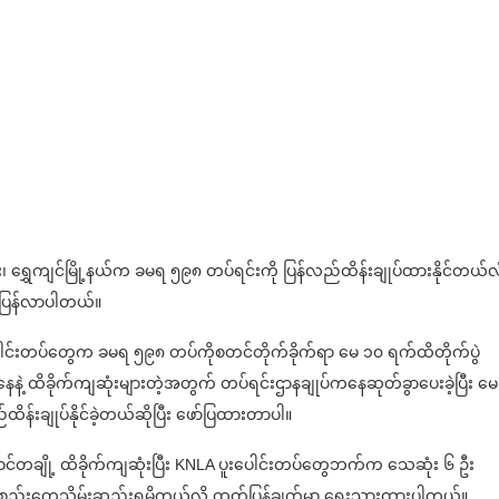
း၊ ရွှေကျင်မြို့နယ်က ခမရ ၅၉၈ တပ်ရင်းကို ပြန်လည်ထိန်းချုပ်ထားနိုင်တယ်လို
်ပြန်လာပါတယ်။
ပေါင်းတပ်တွေက ခမရ ၅၉၈ တပ်ကိုစတင်တိုက်ခိုက်ရာ မေ ၁၀ ရက်ထိတိုက်ပွဲ
အနေနဲ့ ထိခိုက်ကျဆုံးများတဲ့အတွက် တပ်ရင်းဌာနချုပ်ကနေဆုတ်ခွာပေးခဲ့ပြီး မ
ိန်းချုပ်နိုင်ခဲ့တယ်ဆိုပြီး ဖော်ပြထားတာပါ။
့ဝင်တချို့ ထိခိုက်ကျဆုံးပြီး KNLA ပူးပေါင်းတပ်တွေဘက်က သေဆုံး ၆ ဦး
စ္စည်းတွေသိမ်းဆည်းရမိတယ်လို့ ထုတ်ပြန်ချက်မှာ ရေးသားထားပါတယ်။