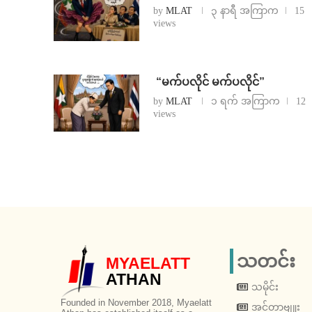
by
MLAT
၃ နာရီ အကြာက
15
views
⁨ ⁨“မက်ပလိုင် မက်ပလိုင်”
by
MLAT
၁ ရက် အကြာက
12
views
သတင်း
MYAELATT
ATHAN
သမိုင်း
Founded in November 2018, Myaelatt
အင်တာဗျူး