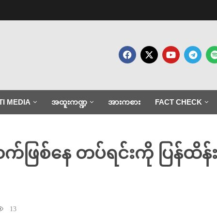
TI MEDIA
အထူးကဏ္ဍ
အားကစား
FACT CHECK
်ဖြစ်နေ တပ်ရင်းကို ပြန်ထိန်းချု
13