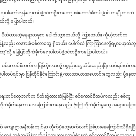
က်ရေးပါတော်လှန်ရေးတပ်ဖွဲ့ဝင်တဦးကတော့ စစ်ကောင်စီတပ်ဖွဲ့ဝင် တချို့တဝက်
ယ်လို့ ပြောပါတယ်။
 ပိတ်ထားတဲ့နေရာတခုက ပေါက်သွားတယ်လို့ ကြားတယ်။ ကိုယ့်ဘက်က
ဥ်နဲ့လည်း တအားဖိပစ်တာတွေ ရှိတယ်။ ပေါက်လဲ ကြာကြာနေလို့ရမှာမဟုတ်ဘူ
”လို့ မြေပြင်တိုက်ခိုက်ရေးပါတပ်ဖွဲ့ဝင်တဦးကပြောပါတယ်။
ကောင်စီဘက်က ပြန်တိုးလာလို့ ပစ္စည်းတွေသိမ်းဆည်းပြီး တပ်ရင်းထဲက
တပ်ရင်းမှာ ပြန်ထိုင်နိုင်ကြောင်းနဲ့ ကားတာယာအဟောင်းတွေလည်း ပို့နေတာ
ှန်ရေးတပ်တွေဘက်က ပိတ်ဆို့ထားဆဲဖြစ်ပြီး စစ်ကောင်စီတပ်ကလည်း စစ်ကူ
ုးတိုက်ခိုက်နေကာ လေကြောင်းကနေလည်း ဗုံးကြဲတိုက်ခိုက်မှုတွေ အများအပြား
် ကျေးရွာအနီးဝန်းကျင်မှာ တိုက်ပွဲတွေဆက်လက်ဖြစ်ပွားနေကြောင်းသိရှိရပြီ
ေနဲ့ သူရဲသမိန်နဲ့လက်ပန်ကျေးရွာမှာတပ်စွဲနေတဲ့ စစ်ကောင်စီတပ်တွေကနေ