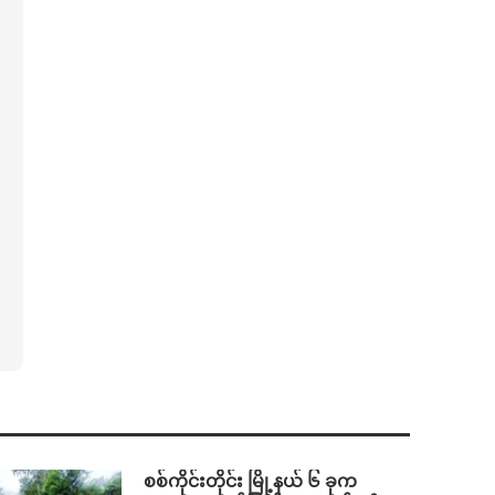
စစ်ကိုင်းတိုင်း မြို့နယ် ၆ ခုက