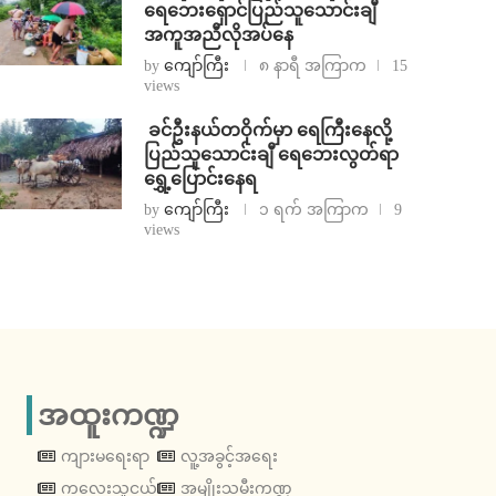
ရေဘေးရှောင်ပြည်သူသောင်းချီ
အကူအညီလိုအပ်နေ
by
ကျော်ကြီး
၈ နာရီ အကြာက
15
views
⁩ ⁨ခင်ဦးနယ်တဝိုက်မှာ ရေကြီးနေလို့
ပြည်သူသောင်းချီ ရေဘေးလွတ်ရာ
ရွှေ့ပြောင်းနေရ
by
ကျော်ကြီး
၁ ရက် အကြာက
9
views
အထူးကဏ္ဍ
ကျားမရေးရာ
လူ့အခွင့်အရေး
ကလေးသူငယ်
အမျိုးသမီးကဏ္ဍ