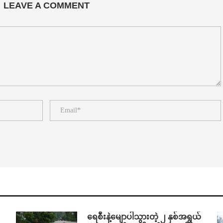
LEAVE A COMMENT
ရေစီးနဲ့မျောပါသွားတဲ့ ၂ နှစ်အရွယ်