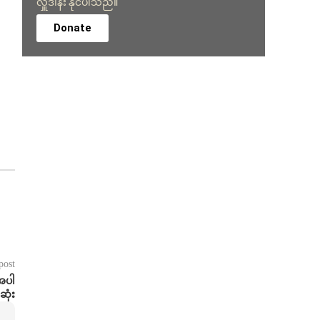
လှူဒါန်း နိုင်ပါသည်။
Donate
post
်အပါ
ဆုံး