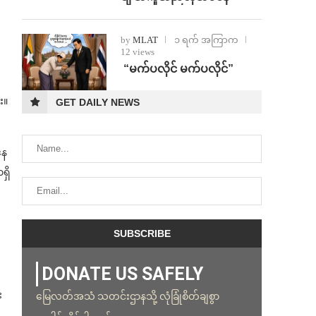
by
MLAT
၁ ရက် အကြာက
12 views
⁨ ⁨“မက်ပလိုင် မက်ပလိုင်”
း။
GET DAILY NEWS
နေ
ရှိ
DONATE US SAFELY
း
မြေလတ်အသံ သတင်းဌာနသို့ လုံခြုံစိတ်ချစွာ