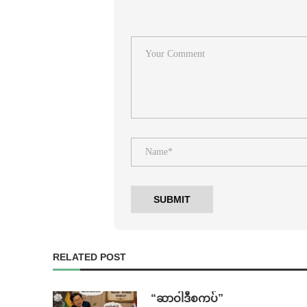
RELATED POST
“ဆာဝါဒီစကပ်”