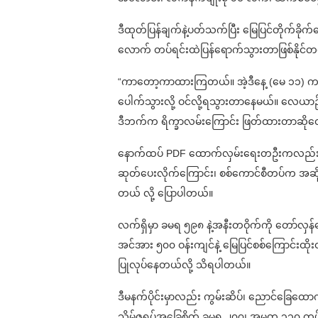
ဒီထုတ်ပြန်ချက်နဲ့ပတ်သက်ပြီး မြေပြင်တိုက်ခို
လောက် တပ်ရင်းထဲပြန်ရောက်သွားတာဖြစ်နိုင်တ
“ကာတော့ကာထားကြတယ်။ အဲ့ဒီနေ့ (မေ ၁၁) က
ပေါက်သွားလို့ ဝင်လို့ရသွားတာနေမယ်။ လေယာ
ဒီဘက်က ရိက္ခာလမ်းကြောင်း ဖြတ်ထားတာဆိုတော့
နောက်ထပ် PDF ထောက်လှမ်းရေးတဦးကလည်း စစ်
ဆုတ်ပေးလိုက်ကြောင်း၊ စစ်ကောင်စီတပ်က အဆိုပါ
တယ် လို့ ပြောပါတယ်။
လက်ရှိမှာ ခမရ ၅၉၈ နဲ့အနီးတဝိုက်ကို တော်လ
အင်အား ၅၀၀ ဝန်းကျင်နဲ့ မြေပြင်စစ်ကြောင်းထိ
ပြုလုပ်နေတယ်လို့ သိရပါတယ်။
ဒီမနက်ပိုင်းမှာလည်း ကွမ်းဆိပ်၊ ညောင်ခြေထောက
သိမ်ဇရပ်အခြေစိုက် ခမရ ၂၀၇၊ အမတ ၃၁၀ တပ်တွ