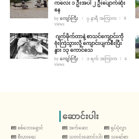
ကလေး ၁ ဦးအပါ ၂ ဦးပျောက်ဆုံး
နေ
by
ကျော်ကြီး
၇ နာရီ အကြာက
9
views
⁨⁩ ⁨ဂျက်ဖိုက်တာနဲ့ စာသင်ကျောင်းကို
ဗုံးကြဲသွားလို့ ကျောင်းပျက်စီးပြီး
နွား ၁၃ ကောင်သေ
by
ကျော်ကြီး
၁ ရက် အကြာက
4
views
ဆောင်းပါး
စစ်ဘေးရှောင်
အက်ဆေး
ရုပ်ပုံလွှာ
စီးပွားရေး
သတင်းဆောင်းပါး
သရော်စာ