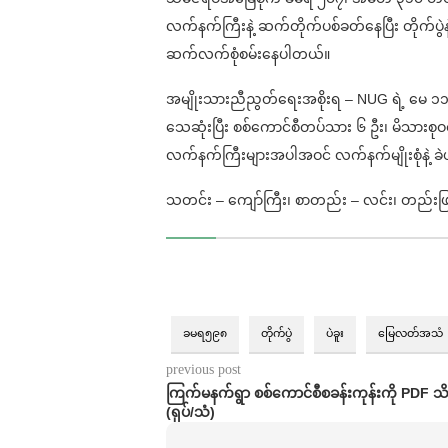
လက်နက်ကြီးနဲ့ ဆက်တိုက်ပစ်ခတ်နေပြီး တို
ဆက်လက်စုံစမ်းနေပါတယ်။
အမျိုးသားညီညွတ်ရေးအစိုးရ – NUG ရဲ့ မေ ၁၁
သေဆုံးပြီး စစ်ကောင်စီတပ်သား ၆ ဦး၊ မိသားစုဝင
လက်နက်ကြီးများအပါအဝင် လက်နက်မျိုးစုံနဲ့ ခဲယ
သတင်း – ကျော်ကြီး၊ စာတည်း – လင်း၊ တည်းဖ
ခမရ၅၉၈⁩⁩
တိုက်ပွဲ
ပဲခူး
မြေလတ်အသံ
previous post
ကြက်မနက်ရွာ စစ်ကောင်စီစခန်းကုန်းကို PDF သိမ
(ရုပ်/သံ)