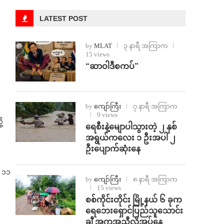
LATEST POST
by
MLAT
၃ နာရီ အကြာက
15 views
“ဆာဝါဒီစကပ်”
by
ကျော်ကြီး
၇ နာရီ အကြာက
9 views
့
ရေစီးနဲ့မျောပါသွားတဲ့ ၂ နှစ်
အရွယ်ကလေး ၁ ဦးအပါ ၂
ဦးပျောက်ဆုံးနေ
ေ ၁၁
by
ကျော်ကြီး
၈ နာရီ အကြာက
15 views
စစ်ကိုင်းတိုင်း မြို့နယ် ၆ ခုက
ရေဘေးရှောင်ပြည်သူသောင်း
ချီ အကူအညီလိုအပ်နေ