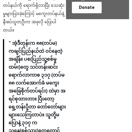
တပ်နယ်ကို ရောက်ရှိလာပြီး သေဆုံး
Donate
မှုများပြားခဲ့ကြောင့် မကွေးတပ်နယ်နဲ့
နီးစပ်သူတဦးက အခုလို ပြောပါ
တယ်။
” အဲ့ဒီတုန်းက ၈၈(တပ်မ)
ကချင်ပြည်နယ်ထဲ ဝင်နေတဲ့
အချိန်။ ပစ(ပြည်သူ့စစ်မှု
ထမ်း)တွေ သင်တန်းဆင်း
ရောက်လာကာစ ၃၁၇ (တပ်မ
၈၈ လက်အောက်ခံ မကွေး
အခြေစိုက်တပ်ရင်း) ထဲမှာ အ
ရင်စုထားတာ။ ပြီးတော့
ရှေ့တန်းပို့တာ တော်တော်များ
များသေကြတာပဲ။ သူတို့မ
ပြောနဲ့ ၃၁၇ က
သန္ဓေ(စစ်သား)တွေတောင်