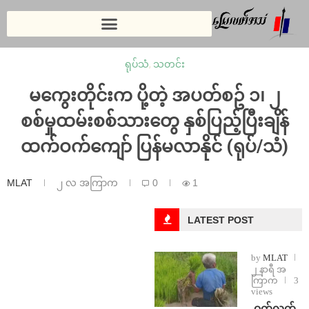
ရုပ်သံ
,
သတင်း
မကွေးတိုင်းက ပို့တဲ့ အပတ်စဥ် ၁၊ ၂
စစ်မှုထမ်းစစ်သားတွေ နှစ်ပြည့်ပြီးချိန်
ထက်ဝက်ကျော် ပြန်မလာနိုင် (ရုပ်/သံ)
MLAT
၂ လ အကြာက
0
1
LATEST POST
by
MLAT
၂ နာရီ အ
ကြာက
3
views
⁩ ⁨ဝက်လက်