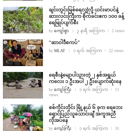
ချင်းတွင်းမြစ်ရေလျှံလို့ ယင်းမာပင်နဲ့
ဆားလင်းကြီးက စိုက်ခင်းဧက ၁၀၀ ခန့်
ရေမြုပ်ပျက်စီး
by
ကျော်စွာ
၃ နာရီ အကြာက
2 views
“ဆာဝါဒီစကပ်”
by
MLAT
၁ ရက် အကြာက
22 views
ရေစီးနဲ့မျောပါသွားတဲ့ ၂ နှစ်အရွယ်
ကလေး ၁ ဦးအပါ ၂ ဦးပျောက်ဆုံးနေ
by
ကျော်ကြီး
၁ ရက် အကြာက
11
views
စစ်ကိုင်းတိုင်း မြို့နယ် ၆ ခုက ရေဘေး
ရှောင်ပြည်သူသောင်းချီ အကူအညီ
လိုအပ်နေ
by
ကျော်ကြီး
၁ ရက် အကြာက
31