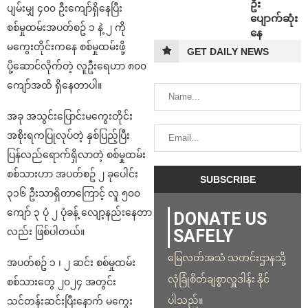
ဦး
ပျမ်းမျှ ၄၀၀ ဦးကျော်ရှိနေပြီး
ပျောက်ဆုံး
စစ်မှုထမ်းအပတ်စဥ် ၁ နဲ့ ၂ ကို
နေ
မကွေးတိုင်းကနေ စစ်မှုထမ်းဖို့
GET DAILY NEWS
ပို့ဆောင်လိုက်တဲ့ လူဦးရေဟာ ၈၀၀
ကျော်အထိ ရှိနေတာပါ။
အခု အသွင်းပြောင်းမကွေးတိုင်း
အစိုးရကပြုလုပ်တဲ့ နှစ်ပြည့်ပြီး
ပြန်လည်ရောက်ရှိလာတဲ့ စစ်မှုထမ်း
စစ်သားဟာ အပတ်စဥ် ၂ ခုပေါင်း
၃၁၆ ဦးသာရှိတာကြောင့် လူ ၅၀၀
ကျော် ၃ ပုံ ၂ ပုံခန့် လျော့နည်းနေတာ
DONATE US
လည်း ဖြစ်ပါတယ်။
SAFELY
မြေလတ်အသံ သတင်းဌာနသို့
အပတ်စဥ် ၁ ၊ ၂ ဆင်း စစ်မှုထမ်း
လုံခြုံစိတ်ချစွာလှူဒါန်း နိုင်
စစ်သားတွေ ၂၀၂၄ အတွင်း
ပါသည်။
သင်တန်းဆင်းပြီးနောက် မကွေး