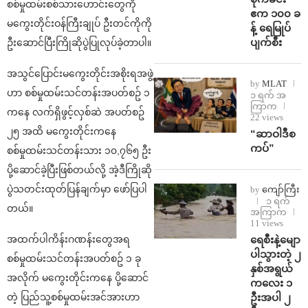
စစ်မှုထမ်းစစ်သားဟောင်းတွေကို
ဧက ၁၀၀ ခ
မကွေးတိုင်းဝန်ကြီးချုပ် ဦးတင်ကိုကို
န့် ရေမြုပ်
ပျက်စီး
ဦးဆောင်ပြီးကြိုဆိုပွဲပြုလုပ်ခဲ့တာပါ။
အသွင်ပြောင်းမကွေးတိုင်းအစိုးရအဖွဲ့
by
MLAT
ဟာ စစ်မှုထမ်းသင်တန်းအပတ်စဥ် ၁
၁ ရက် အ
ကြာက
ကနေ လက်ရှိဖွင့်လှစ်ဆဲ အပတ်စဥ်
22 views
၂၅ အထိ မကွေးတိုင်းကနေ
“ဆာဝါဒီစ
ကပ်”
စစ်မှုထမ်းသင်တန်းသား ၁၀,၇၆၅ ဦး
ပို့ဆောင်ခဲ့ပြီးဖြစ်တယ်လို့ အဲ့ဒီကြိုဆို
ပွဲသတင်းထုတ်ပြန်ချက်မှာ ဖော်ပြပါ
by
ကျော်ကြီး
၁ ရက်
တယ်။
အကြာက
11 views
အထက်ပါကိန်းဂဏန်းတွေအရ
ရေစီးနဲ့မျော
ပါသွားတဲ့ ၂
စစ်မှုထမ်းသင်တန်းအပတ်စဥ် ၁ ခု
နှစ်အရွယ်
အလိုက် မကွေးတိုင်းကနေ ပို့ဆောင်
ကလေး ၁
တဲ့ ပြည်သူ့စစ်မှုထမ်းအင်အားဟာ
ဦးအပါ ၂