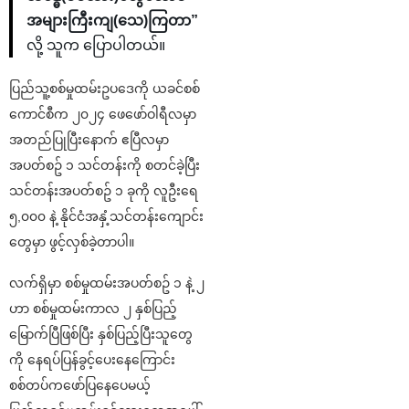
အများကြီးကျ(သေ)ကြတာ”
လို့ သူက ပြောပါတယ်။
ပြည်သူ့စစ်မှုထမ်းဥပဒေကို ယခင်စစ်
ကောင်စီက ၂၀၂၄ ဖေဖော်ဝါရီလမှာ
အတည်ပြုပြီးနောက် ဧပြီလမှာ
အပတ်စဥ် ၁ သင်တန်းကို စတင်ခဲ့ပြီး
သင်တန်းအပတ်စဥ် ၁ ခုကို လူဦးရေ
၅,၀၀၀ နဲ့ နိုင်ငံအနှံ့သင်တန်းကျောင်း
တွေမှာ ဖွင့်လှစ်ခဲ့တာပါ။
လက်ရှိမှာ စစ်မှုထမ်းအပတ်စဥ် ၁ နဲ့ ၂
ဟာ စစ်မှုထမ်းကာလ ၂ နှစ်ပြည့်
မြောက်ပြီဖြစ်ပြီး နှစ်ပြည့်ပြီးသူတွေ
ကို နေရပ်ပြန်ခွင့်ပေးနေကြောင်း
စစ်တပ်ကဖော်ပြနေပေမယ့်