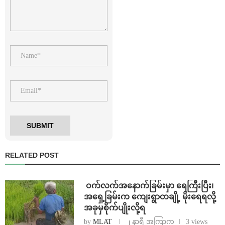
RELATED POST
⁩ ⁨ဝက်လက်အနောက်ခြမ်းမှာ ရေကြီးပြီး၊
အရှေ့ခြမ်းက ကျေးရွာတချို့ မိုးရေရလို့
အခုမှစိုက်ပျိုးလို့ရ
by
MLAT
၂ နာရီ အကြာက
3 views