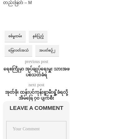
တည်းဖြတ် – M
စစ်မှုထမ်း
နှစ်ပြည့်
မြေလတ်အသံ
အပတ်စဉ်၂
previous post
ရေစကြိုမှာ အုပ်ချုပ်ရေးမှူး သားအဖ
ပစ်သတ်ခံရ
next post
အုတ်ဖို၊ ထန်းပင်ကုန်းရွာမီးရှို့ခံရလို့
အိမ်ခြေ ၇၀ ပျက်စီး
LEAVE A COMMENT