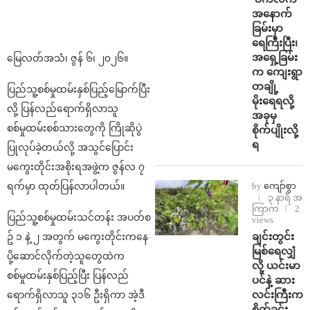
အနောက်
ခြမ်းမှာ
ရေကြီးပြီး၊
အရှေ့ခြမ်း
မြေလတ်အသံ၊ ဇွန် ၆၊ ၂၀၂၆။
က ကျေးရွာ
တချို့
ပြည်သူ့စစ်မှုထမ်းနှစ်ပြည့်မြောက်ပြီး
မိုးရေရလို့
လို့ ပြန်လည်ရောက်ရှိလာသူ
အခုမှ
စစ်မှုထမ်းစစ်သားတွေကို ကြိုဆိုပွဲ
စိုက်ပျိုးလို့
ရ
ပြုလုပ်ခဲ့တယ်လို့ အသွင်ပြောင်း
မကွေးတိုင်းအစိုးရအဖွဲ့က ဇွန်လ ၇
ရက်မှာ ထုတ်ပြန်လာပါတယ်။
by
ကျော်စွာ
၃ နာရီ အ
ကြာက
2
ပြည်သူ့စစ်မှုထမ်းသင်တန်း အပတ်စ
views
ချင်းတွင်း
ဥ် ၁ နဲ့ ၂ အတွက် မကွေးတိုင်းကနေ
မြစ်ရေလျှံ
ပို့ဆောင်လိုက်တဲ့သူတွေထဲက
လို့ ယင်းမာ
စစ်မှုထမ်းနှစ်ပြည့်ပြီး ပြန်လည်
ပင်နဲ့ ဆား
လင်းကြီးက
ရောက်ရှိလာသူ ၃၁၆ ဦးရှိကာ အဲ့ဒီ
စိုက်ခင်း