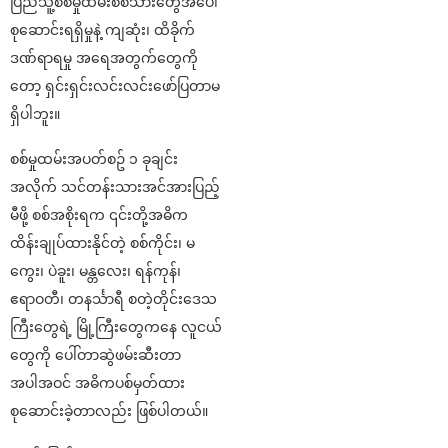
ပြည်သူ့စစ်မှုထမ်းစစ်သားတွေအပေါ်
စုဆောင်းရရှိမှုနဲ့ ကျဆုံး၊ ထိခိုက်
ဒဏ်ရာရမှု အရေအတွက်တွေကို
တော့ ရှင်းရှင်းလင်းလင်းဖော်ပြတာမ
ရှိပါဘူး။
စစ်မှုထမ်းအပတ်စဥ် ၁ ခုချင်း
အလိုက် သင်တန်းသားအင်အားပြည့်
မီဖို့ စစ်အစိုးရက ၎င်းတို့အဓိက
ထိန်းချုပ်ထားနိုင်တဲ့ စစ်ကိုင်း၊ မ
ကွေး၊ ပဲခူး၊ မန္တလေး၊ ရန်ကုန်၊
ဧရာဝတီ၊ တနင်္သာရီ စတဲ့တိုင်းဒေသ
ကြီးတွေရဲ့ မြို့ကြီးတွေကနေ လူငယ်
တွေကို ပေါ်တာဆွဲဖမ်းဆီးတာ
အပါအဝင် အဓိကပစ်မှတ်ထား
စုဆောင်းခဲ့တာလည်း ဖြစ်ပါတယ်။