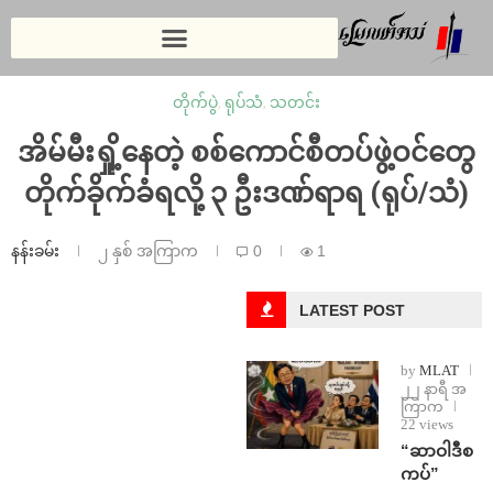
တိုက်ပွဲ
,
ရုပ်သံ
,
သတင်း
အိမ်မီးရှို့နေတဲ့ စစ်ကောင်စီတပ်ဖွဲ့ဝင်တွေ
တိုက်ခိုက်ခံရလို့ ၃ ဦးဒဏ်ရာရ (ရုပ်/သံ)
နန်းခမ်း
၂ နှစ် အကြာက
0
1
LATEST POST
by
MLAT
၂၂ နာရီ အ
ကြာက
22 views
“ဆာဝါဒီစ
ကပ်”