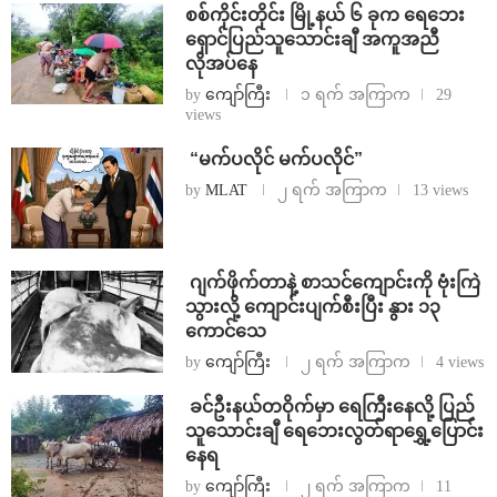
စစ်ကိုင်းတိုင်း မြို့နယ် ၆ ခုက ရေဘေး
ရှောင်ပြည်သူသောင်းချီ အကူအညီ
လိုအပ်နေ
by
ကျော်ကြီး
၁ ရက် အကြာက
29
views
⁨ ⁨“မက်ပလိုင် မက်ပလိုင်”
by
MLAT
၂ ရက် အကြာက
13 views
⁨⁩ ⁨ဂျက်ဖိုက်တာနဲ့ စာသင်ကျောင်းကို ဗုံးကြဲ
သွားလို့ ကျောင်းပျက်စီးပြီး နွား ၁၃
ကောင်သေ
by
ကျော်ကြီး
၂ ရက် အကြာက
4 views
⁩ ⁨ခင်ဦးနယ်တဝိုက်မှာ ရေကြီးနေလို့ ပြည်
သူသောင်းချီ ရေဘေးလွတ်ရာရွှေ့ပြောင်း
နေရ
by
ကျော်ကြီး
၂ ရက် အကြာက
11