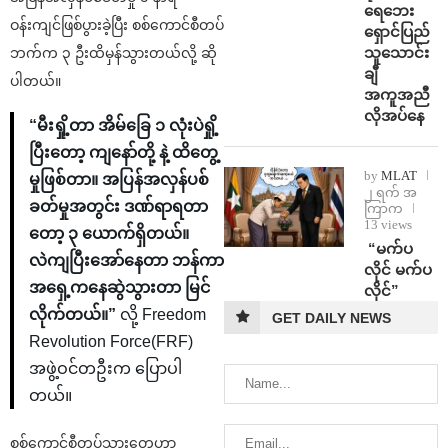
ရေဘေး
ဝန်းကျင်ဖြစ်ပွားခဲ့ပြီး စစ်ကောင်စီတပ်
ရှောင်ပြည်
သူသောင်း
ဘက်က ၃ ဦးထိမှန်သွားတယ်လို့ ဆို
ချီ
ပါတယ်။
အကူအညီ
လိုအပ်နေ
“မီးရှို့တာ အိမ်ခြေ ၁ လုံးပဲရှို့
ပြီးတော့ ကျနော်တို့ နဲ့ ထိတွေ့
by
MLAT
မှုဖြစ်တာ။ အပြန်အလှန်ပစ်
၂ ရက် အ
ခတ်မှုအတွင်း ဒဏ်ရာရတာ
ကြာက
13 views
တော့ ၃ ယောက်ရှိတယ်။
⁨ ⁨“မက်ပ
လဲကျပြီးအော်နေတာ ဘန်ကာ
လိုင် မက်ပ
အရှေ့ကနေဆွဲသွားတာ မြင်
လိုင်”
လိုက်တယ်။”
လို့ Freedom
GET DAILY NEWS
Revolution Force(FRF)
အဖွဲ့ဝင်တဦးက ပြောပါ
တယ်။
စစ်ကောင်စီတပ်သားတွေဟာ