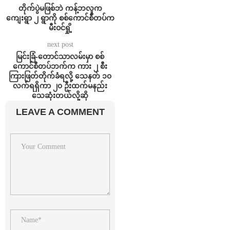
တိုက်ပွဲမဖြစ်ဘဲ ကန့်ဘလူက
ကျေးရွာ ၂ ရွာကို စစ်ကောင်စီတပ်က
မီးဝင်ရှို့
next post
မြင်းခြံ-တောင်သာလမ်းမှာ စစ်
ကောင်စီတပ်ဘက်က ကား ၂ စီး
ကြားဖြတ်တိုက်ခံရလို့ သေနတ် ၁၀
လက်ရရှိကာ ၂၀ ဦးထက်မနည်း
သေဆုံးတယ်လို့ဆို
LEAVE A COMMENT