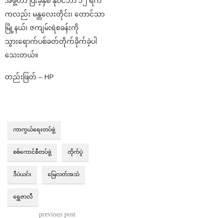
အဖွဲ့ဟာ ပြီးခဲ့နှစ် နိုဝင်ဘာ ၁၂ ရက်
ကလည်း မန္တလေးတိုင်း၊ တောင်သာ
မြို့နယ်၊ ဇကျမ်းရဲစခန်းကို
သွားရောက်ပစ်ခတ်တိုက်ခိုက်ခဲ့ပါ
သေးတယ်။
တည်းဖြတ် – HP
ကာကွယ်ရေးတပ်ဖွဲ့
စစ်ကောင်စီတပ်ဖွဲ့
တိုက်ပွဲ
ဒီပဲယင်း
မြေလတ်အသံ
ရွှေဇာလီ
previous post