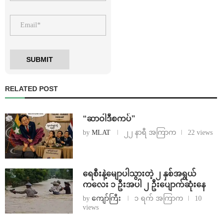
RELATED POST
“ဆာဝါဒီစကပ်”
by
MLAT
၂၂ နာရီ အကြာက
22 views
ရေစီးနဲ့မျောပါသွားတဲ့ ၂ နှစ်အရွယ်
ကလေး ၁ ဦးအပါ ၂ ဦးပျောက်ဆုံးနေ
by
ကျော်ကြီး
၁ ရက် အကြာက
10
views