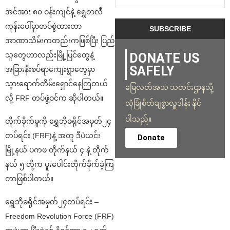
အင်အား ၈၀ ဝန်းကျင်နဲ့ ရွှေဇာလီ
ကုန်းပေါ်မှာတပ်စွဲထားတာ
အာဏာသိမ်းကတည်းကဖြစ်ပြီး ပြည်
သူတွေဟာလည်းမြို့ပြင်တွေနဲ့
DONATE US
SAFELY
အခြားနီးစပ်ရာကျေးရွာတွေမှာ
သွားရောက်တိမ်းရှောင်နေကြတယ်
မြေလတ်အသံ သတင်းဌာနသို့
လို့ FRF တပ်ဖွဲ့ဝင်က ဆိုပါတယ်။
လုံခြုံစိတ်ချစွာလှူဒါန်း နိုင်
ပါသည်။
တိုက်ခိုက်မှုကို ရွှေဘိုခရိုင်အမှတ်၂၄
တပ်ရင်း (FRF)နဲ့ အတူ ဒီပဲယင်း
Donate
မြို့နယ် ပကဖ တိုက်နယ် ၄ နဲ့ တိုက်
နယ် ၅ တို့က ပူးပေါင်းတိုက်ခိုက်ခဲ့ကြ
တာဖြစ်ပါတယ်။
ရွှေဘိုခရိုင်အမှတ်၂၄တပ်ရင်း –
Freedom Revolution Force (FRF)