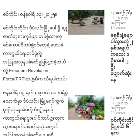
by
ကျော်ကြီး
စစ်ကိုင်း၊ ဇန်နဝါရီ ၁၃၊ ၂၀၂၅။
၁ ရက်
အကြာက
စစ်ကိုင်းတိုင်း၊ ဒီပဲယင်းမြို့ပေါ် ရှိ ရွှေ
10 views
ရေစီးနဲ့မျော
ဇာလီဘုရားကုန်းမှာ တပ်စွဲထားတဲ့
ပါသွားတဲ့ ၂
စစ်ကောင်စီတပ်ဖွဲ့ဝင်တွေနဲ့ ဒေသခံ
နှစ်အရွယ်
ကာကွယ်ရေးတပ်ဖွဲ့တို့
ကလေး ၁
ဦးအပါ ၂
အပြန်အလှန်ပစ်ခတ်မှုဖြစ်ပွားခဲ့တယ်
ဦး
လို့ Freedom Revolution
ပျောက်ဆုံး
Force(FRF)အဖွဲ့ဆီက သိရပါတယ်။
နေ
ဇန်နဝါရီ ၁၃ ရက် နေ့လယ် ၁၁ နာရီခွဲ
by
ကျော်ကြီး
လောက်မှာ ဒီပဲယင်း၊ မြို့မရပ်ကွက်
၁ ရက်
အကြာက
မှာရှိတဲ့နေအိမ်ကို မီးရှို့နေစဉ်
29 views
ကာကွယ်ရေးပူးပေါင်းတပ်ဖွဲ့တွေက
စစ်ကိုင်းတိုင်း
မြို့နယ် ၆
သွားရောက်ပစ်ခတ်ခဲ့တဲ့အတွက်
ခုက
အပြန်အလှန်ပစ်ခတ်မှု ၁ နာရီ