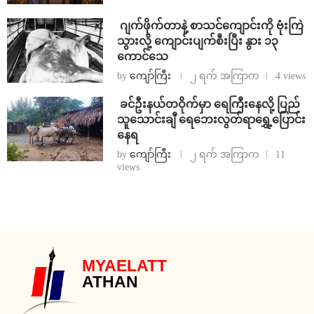
⁨⁩ ⁨ဂျက်ဖိုက်တာနဲ့ စာသင်ကျောင်းကို ဗုံးကြဲ
သွားလို့ ကျောင်းပျက်စီးပြီး နွား ၁၃
ကောင်သေ
by
ကျော်ကြီး
၂ ရက် အကြာက
4 views
⁩ ⁨ခင်ဦးနယ်တဝိုက်မှာ ရေကြီးနေလို့ ပြည်
သူသောင်းချီ ရေဘေးလွတ်ရာရွှေ့ပြောင်း
နေရ
by
ကျော်ကြီး
၂ ရက် အကြာက
11
views
MYAELATT
ATHAN