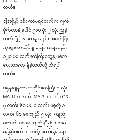
တယ်။
ဒါ့အပြင် စစ်ကော်မရှင်ဘက်က ဂျက်
ဖိုက်တာနဲ့ ပေါင် ၅၀၀ ဗုံး ၂ လုံးကြဲခဲ့
သလို ပွိုင့် 5 တွေနဲ့ လည်းပစ်ခတ်ပြီး
ဆွာရွာမအထိုင်ချ စခန်းကနေလည်း
၁၂၀ မမ လက်နက်ကြီးတွေနဲ့ ပစ်ကူ
ပေးတာတွေ ရှိခဲ့တယ်လို့ သိရပါ
တယ်။
ဒရုန်းဂျန်ဘာ အထိုင်စက်ကြီး ၁ လုံး၊
MA-11 ၁ လက်၊ MA-3 ၁ လက်၊ G3
၃ လက်၊ ၆၀ မမ ၁ လက်၊ ပစ္စတို ၁
လက်၊ ၆၀ မမကျည် ၅ လုံး၊ ကျည်
ဘောက် ၁၀ ခု၊ ကျည်မျိုးစုံ ၁,၀၀၀
ခန့်နဲ့မီးစက် ၁ လုံးကို တော်လှန်ရေး