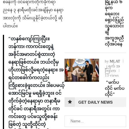
မြို့နယ် ၆
စခန်းကို ဝင်ရောက်တိုက်ခိုက်ရာ
ခုက
ညနေ ၃ နာရီမထိုးခင်အချိန်မှာ နေရာ
ရေဘေး
အားလုံးကို သိမ်းယူနိုင်ခဲ့တယ်လို့ ဆို
ရှောင်ပြည်
သူသောင်း
ပါတယ်။
ချီ
အကူအညီ
“တနှစ်ကျော်ကြာပြီး။
လိုအပ်နေ
ဘန်ကာ၊ ကာကင်းတွေနဲ့
အခိုင်အမာတပ်စွဲထားတဲ့
by
MLAT
နေရာဖြစ်တယ်။ ဘယ်လိုမှ
၂ ရက် အ
ဟိုဟာဖြစ်လို့မရတဲ့နေရာ။ အ
ကြာက
13 views
ရင်တခေါက်ကလည်း
⁨ ⁨“မက်ပ
ကြိုးစားခဲ့ဖူးတယ်။ ဒါပေမယ့်
လိုင် မက်ပ
အောင်မြင်မှု မရရှိခဲ့ဘူး။ ဝင်
လိုင်”
တိုက်ခဲ့တဲ့နေရာမှာ တနာရီမ
GET DAILY NEWS
တိုင်ခင် တနာရီအတွင်း ကာ
ကင်းတွေ ပင်မသူတို့စခန်း
ဖြစ်တဲ့ သူတို့ထိုင်တဲ့