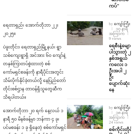
ကပ်”
by
ကျော်ကြီး
ရေတာရှည်၊ အောက်တိုဘာ ၂၂၊
၁၇ နာရီ
၂၀၂၅။
အကြာက
9 views
ရေစီးနဲ့မျော
ပဲခူးတိုင်း၊ ရေတာရှည်မြို့နယ်၊ ရွာ
ပါသွားတဲ့ ၂
သစ်ကျေးရွာရှိ အင်အား ၆၀ ကျော်နဲ့
နှစ်အရွယ်
တနှစ်ကြာတပ်စွဲထားတဲ့ စစ်
ကလေး ၁
ဦးအပါ ၂
ကော်မရှင်စခန်းကို နာရီပိုင်းအတွင်း
ဦး
သိမ်းပိုက်နိုင်ခဲ့တယ်လို့ နေပြည်တော်
ပျောက်ဆုံး
တိုင်းစစ်ဌာန တာဝန်ရှိသူတွေဆီက
နေ
သိရပါတယ်။
by
ကျော်ကြီး
အောက်တိုဘာ ၂၀ ရက် နေ့လယ် ၁
၁၈ နာရီ
အကြာက
နာရီ ၅၀ မိနစ်ခန့်မှာ ဘန်ကာ ၄ ခု၊
24 views
ပင်မစခန်း ၁ ခု ရှိနေတဲ့ စစ်ကော်မရှင်
စစ်ကိုင်းတိုင်း