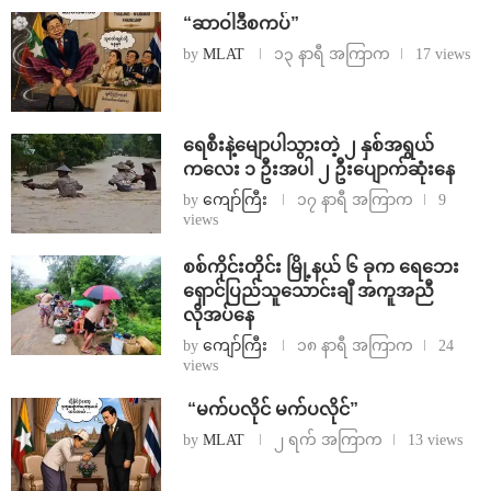
“ဆာဝါဒီစကပ်”
by
MLAT
၁၃ နာရီ အကြာက
17 views
ရေစီးနဲ့မျောပါသွားတဲ့ ၂ နှစ်အရွယ်
ကလေး ၁ ဦးအပါ ၂ ဦးပျောက်ဆုံးနေ
by
ကျော်ကြီး
၁၇ နာရီ အကြာက
9
views
စစ်ကိုင်းတိုင်း မြို့နယ် ၆ ခုက ရေဘေး
ရှောင်ပြည်သူသောင်းချီ အကူအညီ
လိုအပ်နေ
by
ကျော်ကြီး
၁၈ နာရီ အကြာက
24
views
⁨ ⁨“မက်ပလိုင် မက်ပလိုင်”
by
MLAT
၂ ရက် အကြာက
13 views