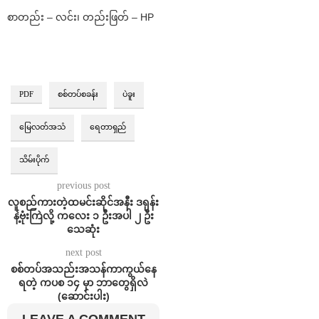
စာတည်း – လင်း၊ တည်းဖြတ် – HP⁩
PDF
စစ်တပ်စခန်း
ပဲခူး
မြေလတ်အသံ
ရေတာရှည်
သိမ်းပိုက်
previous post
လူစည်ကားတဲ့ထမင်းဆိုင်အနီး ဒရုန်း
နဲ့ဗုံးကြဲလို့ ကလေး ၁ ဦးအပါ ၂ ဦး
သေဆုံး
next post
စစ်တပ်အသည်းအသန်ကာကွယ်နေ
ရတဲ့ ကပစ ၁၄ မှာ ဘာတွေရှိလဲ
(ဆောင်းပါး)
LEAVE A COMMENT