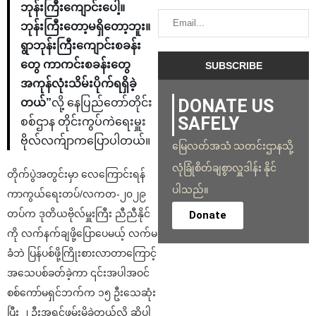
ဘုန်းကြီးကျောင်းပေါ့။
ဘုန်းကြီးတော့မရှိတော့ဘူး။
ရွာဘုန်းကြီးကျောင်းစခန်း
တွေ ကာကင်းစခန်းတွေ
အကုန်လုံးသိမ်းပိုက်ရရှိခဲ့
DONATE US
တယ်”
လို့ နေပြည်တော်တိုင်း
SAFELY
စစ်ဌာန တိုင်းကွပ်ကဲရေးမှူး
ဗိုလ်လက်ျာကပြောပါတယ်။
မြေလတ်အသံ သတင်းဌာနသို့
လုံခြုံစိတ်ချစွာလှူဒါန်း နိုင်
တိုက်ပွဲအတွင်းမှာ လေကြောင်းရန်
ပါသည်။
ကာကွယ်ရေးတပ်/လကတ-၂၀၂၉
တပ်က ဒုတိယဗိုလ်မှူးကြီး ညီညီနိုင်
Donate
ကို လက်နက်ချဖို့ပြောပေမယ့် လက်မ
ခံဘဲ ပြန်ပစ်ဖို့ကြိုးစားလာတာကြောင့်
အသေပစ်ခတ်ခဲ့ကာ ၎င်းအပါအဝင်
စစ်ကော်မရှင်ဘက်က ၁၅ ဦးသေဆုံး
ပြီး ၂ ဦးအရှင်ဖမ်းမိခဲ့တယ်လို့ ဆိုပါ