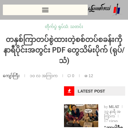
တိုက်ပွဲ
,
ရုပ်သံ
,
သတင်း
တနှစ်ကြာတပ်စွဲထားတဲ့စစ်တပ်စခန်းကို
နာရီပိုင်းအတွင်း PDF တွေသိမ်းပိုက် (ရုပ်/
သံ)
ကျော်ကြီး
၁၀ လ အကြာက
0
12
LATEST POST
by
MLAT
၁၃ နာရီ အ
ကြာက
17 views
“ဆာဝါဒီစ