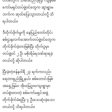
တပ်တွေက သိမ်းဆည်းခဲ့ပြီး ကျန်စစ်
ကော်မရှင်တပ်ဖွဲ့ဝင်တွေက ဆွာရွာမ
ဘက်က ဆုတ်ပြေးသွားတယ်လို့ သိ
ရပါတယ်။
ဒီတိုက်ခိုက်မှုကို နေပြည်တော်တိုင်း
စစ်ဌာနလက်အောက်တပ်ဖွဲ့ဝင်တွေက
တိုက်ခိုက်ခဲ့တာဖြစ်ပြီး တိုက်ပွဲမှာ
တပ်ဖွဲ့ဝင် ၂ ဦး မစိုးရိမ်ရဒဏ်ရာရခဲ့
တယ်လို့ ဆိုပါတယ်။
ပြီးခဲ့တဲ့ဇန်နဝါရီ ၂၃ ရက်ကလည်း
ရေတာရှည်မြို့နယ်၊ စစ်တောင်းမြစ်
အရှေ့ခြမ်း၊ အိုးမြေဒူးကျေးရွာမှာ
တပ်စွဲထားတဲ့ စစ်ကော်မရှင်အဖွဲ့
တိုက်ခိုက်ခံရပြီး ၄ ဦးသေဆုံးခဲ့သေး
တယ်လို့ သိရပါတယ်။