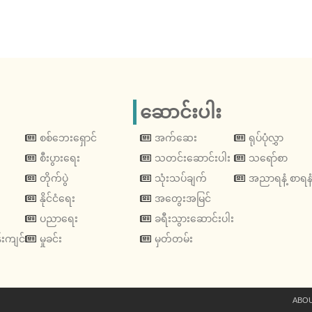
ဆောင်းပါး
စစ်ဘေးရှောင်
အက်ဆေး
ရုပ်ပုံလွှာ
စီးပွားရေး
သတင်းဆောင်းပါး
သရော်စာ
တိုက်ပွဲ
သုံးသပ်ချက်
အညာရနံ့ စာရနံ
နိုင်ငံရေး
အတွေးအမြင်
ပညာရေး
ခရီးသွားဆောင်းပါး
းကျင်
မှုခင်း
မှတ်တမ်း
ABOU