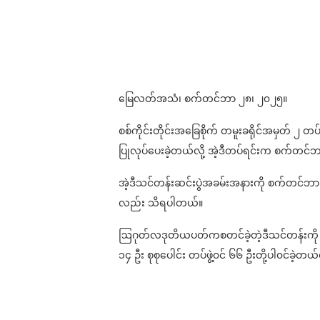
မြေလတ်အသံ၊ စက်တင်ဘာ ၂၈၊ ၂၀၂၅။
စစ်ကိုင်းတိုင်းအခြေစိုက် တမူးခရိုင်အမှတ် ၂ တပ
ပြုလုပ်ပေးခဲ့တယ်လို့ အဲ့ဒီတပ်ရင်းက စက်တင်
အဲ့ဒီသင်တန်းဆင်းပွဲအခမ်းအနားကို စက်တင်ဘာ 
လည်း သိရပါတယ်။
ဩဂုတ်လဒုတိယပတ်ကစတင်ခဲ့တဲ့ဒီသင်တန်းကို ၄၅ ရက
၁၄ ဦး စုစုပေါင်း တပ်ဖွဲ့၀င် ၆၆ ဦးတို့ပါ၀င်ခဲ့