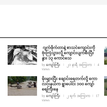
⁨⁩ ⁨ဂျက်ဖိုက်တာနဲ့ စာသင်ကျောင်းကို
ဗုံးကြဲသွားလို့ ကျောင်းပျက်စီးပြီး
နွား ၁၃ ကောင်သေ
by
ကျော်ကြီး
၂၁ နာရီ အကြာက
4
views
⁨မိုးများပြီး ချောင်းရေတက်လို့ ကော
လင်းနယ်က ရွာပေါင်း ၁၀၀ ကျော်
ရေကြီးနေ
by
ကျော်ကြီး
၂ ရက် အကြာက
17
views