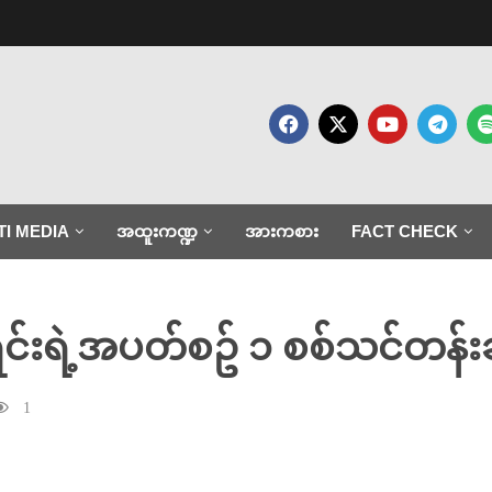
TI MEDIA
အထူးကဏ္ဍ
အားကစား
FACT CHECK
င်းရဲ့အပတ်စဥ် ၁ စစ်သင်တန်းဆင
1