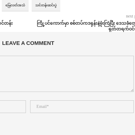
မြေလတ်အသံ
သင်တန်းဆင်းပွဲ
next 
သင်တန်း
ကြို့ပင်ကောက်မှာ စစ်တပ်ကဒရုန်းနဲ့ဗုံးကြဲပြီး ဒေသခံတွ
ရုတ်တရက်ဝင်ဖ
LEAVE A COMMENT