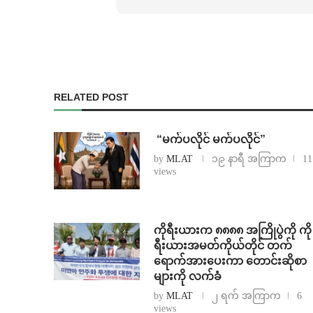
RELATED POST
⁨ ⁨“မက်ပလိုင် မက်ပလိုင်”
by
MLAT
၁၉ နာရီ အကြာက
11
views
ကိုရီးယားက ၈၈၈၈ အကြိုပွဲကို ကို
ရီးယားအမတ်ကိုယ်တိုင် တက်
ရောက်အားပေးကာ တောင်းဆိုစာ
များကို လက်ခံ
by
MLAT
၂ ရက် အကြာက
6
views