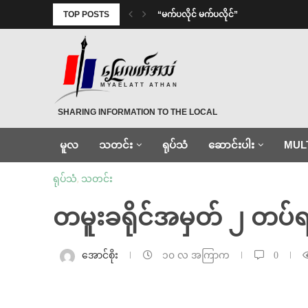
TOP POSTS
⁨ ⁨“မက်ပလိုင် မက်ပလိုင်”
MYAELATT ATHAN
SHARING INFORMATION TO THE LOCAL
မူလ
သတင်း
ရုပ်သံ
ဆောင်းပါး
MUL
ရုပ်သံ
,
သတင်း
တမူးခရိုင်အမှတ် ၂ တပ်ရ
အောင်စိုး
၁၀ လ အကြာက
0