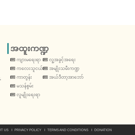
အထူးကဏ္ဍ
ကျားမရေးရာ
လူ့အခွင့်အရေး
ကလေးသူငယ်
အမျိုးသမီးကဏ္ဍ
့
ကာတွန်း
အယ်ဒီတာ့အာဘော်
မသန်စွမ်း
လူမျိုးရေးရာ
T US
PRIVACY POLICY
TERMS AND CONDITIONS
DONATION