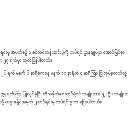
်ရင်းမှ အပတ်စဥ် ၁ စစ်သင်တန်းဆင်းပွဲကို တပ်ရင်းဌာနချုပ်မှာ အောင်မြင်စွာ
ဘာ ၂၇ ရက်မှာ ထုတ်ပြန်ပါတယ်။
၂၆ ရက် မနက် ၆ နာရီခွဲကနေ မနက် ၁၀ နာရီထိ ၄ နာရီကြာ ပြုလုပ်ခဲ့တယ်လို့
်ကြာ ပြုလုပ်ခဲ့ပြီး တိုက်ခိုက်ရေးတပ်ဖွဲ့၀င် အမျိုးသား ၅၂ ဦး၊ အမျိုးသ
တယ်လို့ တမူးခရိုင်အမှတ် ၂ တပ်ရင်းမှ တပ်ရင်းမှူးက ပြောပါတယ်။