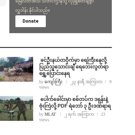
မြေလတ်အသံ သတင်းဌာနသို့ လုံခြုံစိတ်ချစွာ
လှူဒါန်း နိုင်ပါသည်။
Donate
⁩ ⁨ခင်ဦးနယ်တဝိုက်မှာ ရေကြီးနေလို့
ပြည်သူသောင်းချီ ရေဘေးလွတ်ရာ
ရွှေ့ပြောင်းနေရ
by
ကျော်ကြီး
၂၃ နာရီ အကြာက
9
views
⁩ ⁨ပေါက်ခေါင်းမှာ စစ်တပ်က ဒရုန်းနဲ့
ဗုံးကြဲလို့ PDF ရဲဘော် ၃ ဦးဒဏ်ရာရ
by
MLAT
၂ ရက် အကြာက
23
views