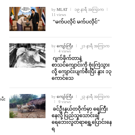
by
MLAT
၁၉ နာရီ အကြာက
11 views
⁨ ⁨“မက်ပလိုင် မက်ပလိုင်”
by
ကျော်ကြီး
၂၁ နာရီ အကြာက
4 views
⁨⁩ ⁨ဂျက်ဖိုက်တာနဲ့
စာသင်ကျောင်းကို ဗုံးကြဲသွား
လို့ ကျောင်းပျက်စီးပြီး နွား ၁၃
ကောင်သေ
by
ကျော်ကြီး
၂၃ နာရီ အကြာက
မီး
9 views
⁩ ⁨ခင်ဦးနယ်တဝိုက်မှာ ရေကြီး
နေလို့ ပြည်သူသောင်းချီ
ရေဘေးလွတ်ရာရွှေ့ပြောင်းနေ
ရ