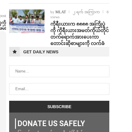
by
MLAT
၂ ရက် အကြာက
6
post
views
ေကို
ကိုရီးယားက ၈၈၈၈ အကြိုပွဲ
မ်း
ကို ကိုရီးယားအမတ်ကိုယ်တိုင်
တက်ရောက်အားပေးကာ
တောင်းဆိုစာများကို လက်ခံ
GET DAILY NEWS
DONATE US SAFELY