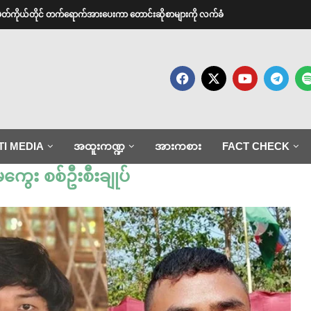
အမတ်ကိုယ်တိုင် တက်ရောက်အားပေးကာ တောင်းဆိုစာများကို လက်ခံ
TI MEDIA
အထူးကဏ္ဍ
အားကစား
FACT CHECK
ကွေး စစ်ဦးစီးချုပ်