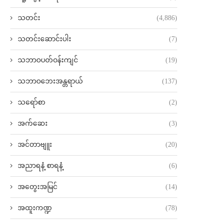
သတင်း
(4,886)
သတင်းဆောင်းပါး
(7)
သဘာဝပတ်ဝန်းကျင်
(19)
သဘာဝဘေးအန္တရာယ်
(137)
သရော်စာ
(2)
အက်ဆေး
(3)
အင်တာဗျူး
(20)
အညာရနံ့ စာရနံ့
(6)
အတွေးအမြင်
(14)
အထူးကဏ္ဍ
(78)