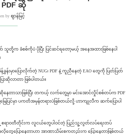
့ PDF ဆို
ten by
ဈာန်မြင့်
က် သူတို့က ခံစစ်ကိုပဲ ပိုပြီး ပြင်ဆင်ရတော့မယ့် အနေအထားဖြစ်နေပါ
။
်ခွန်းမှာပြောလိုက်တဲ့ NUG၊ PDF နဲ့ ကူညီနေတဲ့ EAO တွေကို ပြတ်ပြတ်
ပြောဆိုလာတာ ဖြစ်ပါတယ်။
ြောဆိုနေတာသာဖြစ်ပြီး တကယ့် လက်တွေ့မှာ မင်းအောင်လှိုင်စစ်တပ်က PDF
ေ့မြေပြင်မှာ ပကတိအမှန်တရားပဲဖြစ်တယ်လို့ ဟာကျုလီက ဆက်ပြောပါ
ဲ့ ဧရာဝတီတိုင်းက လူငယ်တွေပါဝင်တဲ့ ပြည်သူ့လွတ်လပ်ရေးတပ်
 အခုလိုတွေပြောနေတာဟာ အာဏာသိမ်းစကတည်းက ပြောနေတာဖြစ်တယ်