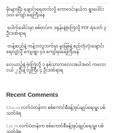
⁨မိုးများပြီး ချောင်းရေတက်လို့ ကောလင်းနယ်က ရွာပေါင်း
၁၀၀ ကျော် ရေကြီးနေ
⁩ ⁨ပေါက်ခေါင်းမှာ စစ်တပ်က ဒရုန်းနဲ့ဗုံးကြဲလို့ PDF ရဲဘော် ၃
ဦးဒဏ်ရာရ
⁩ ⁨တန့်ဆည်နဲ့ ကန့်ဘလူဘက်မှာ မူးမြစ်နဲ့ စည်တုံလုံးချောင်း
ရေလျှံလို့ ကျေးရွာ ၄၀ ကျော်မှာရေကြီးနေ
⁨လေယာဉ်နဲ့ ဗုံးကြဲလို့ ၁ နှစ်သားကလေးအပါအဝင် ကလေး
ငယ် ၂ ဦးနဲ့ လူကြီး ၄ ဦးဒဏ်ရာရ
Recent Comments
Elias
on
လက်ပံတန်းက စစ်ကောင်စီခန့်အုပ်ချုပ်ရေးမှူး ပစ်
သတ်ခံရ
Luz
on
လက်ပံတန်းက စစ်ကောင်စီခန့်အုပ်ချုပ်ရေးမှူး ပစ်
သတ်ခံရ