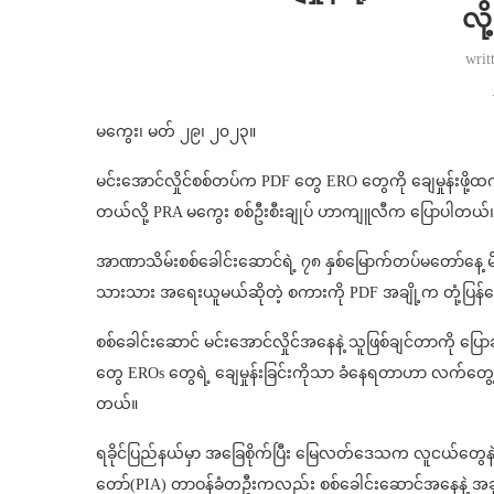
လို
writ
မကွေး၊ မတ် ၂၉၊ ၂၀၂၃။
မင်းအောင်လှိုင်စစ်တပ်က PDF တွေ ERO တွေကို ချေမှုန်းဖို့ထ
တယ်လို့ PRA မကွေး စစ်ဦးစီးချုပ် ဟာကျူလီက ပြောပါတယ်
အာဏာသိမ်းစစ်ခေါင်းဆောင်ရဲ့ ၇၈ နှစ်မြောက်တပ်မတော်နေ့ မိန့
သားသား အရေးယူမယ်ဆိုတဲ့ စကားကို PDF အချို့က တုံ့ပြန်
စစ်ခေါင်းဆောင် မင်းအောင်လှိုင်အနေနဲ့ သူဖြစ်ချင်တာကို ပ
တွေ EROs တွေရဲ့ ချေမှုန်းခြင်းကိုသာ ခံနေရတာဟာ လက်တွ
တယ်။
ရခိုင်ပြည်နယ်မှာ အခြေစိုက်ပြီး မြေလတ်ဒေသက လူငယ်တွေန
တော်(PIA) တာဝန်ခံတဦးကလည်း စစ်ခေါင်းဆောင်အနေနဲ့