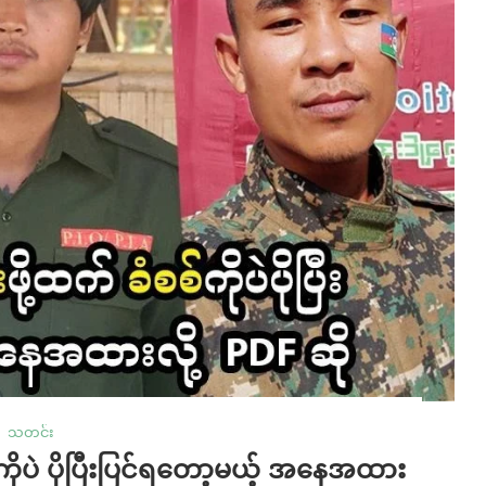
သတင်း
်ကိုပဲ ပိုပြီးပြင်ရတော့မယ့် အနေအထား