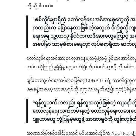
လို့ ဆိုပါတယ်။
“စစ်ကိုင်းမှာရှိတဲ့ တော်လှန်ရေးအင်အားစုတွေကို အ
ကတည်းက ပြောနေတာဖြစ်တဲ့အတွက် ဒီကိစ္စကိုကျနော
ရေးအရ သူ့ဟာသူ နိုင်ငံတကာဖိအားတွေကြောင့် အ
အပေါ်မှာ ဘာမှခံစားမနေဘူး လုပ်စရာရှိတာ ဆက်လ
တော်လှန်ရေးအင်အားစုတွေအနေနဲ့ တဖွဲ့နဲ့တဖွဲ့ ခိုင်မာအေ
ကင်း၊ ယုံကြည်မှုရှိရှိနဲ့ ရှေ့ဆက်ပြီးတိုက်ပွဲဝင်သွားဖို့ လို
ချင်းကာကွယ်ရေးတပ်တခုဖြစ်တဲ့ CDF(Asho) ရဲ့ တာဝန်ရှိသ
အနေနဲ့ကတော့ အာဏာရှင်ကို ရရာလက်နက်ဆွဲပြီး ရတဲ့ပုံစံနဲ့ဆက
“ရန်သူဘက်ကလည်း ရန်သူအလုပ်ဖြစ်တဲ့ ကျနော်တို့က
တော်လှန်ရေးသက်တမ်းနုတဲ့ တော်လှန်ရေးသမားတွေဖ
ဗျူဟာတွေ တုံ့ပြန်မှုတွေနဲ့ အာဏာရှင်ကို တွန်းလှန်
အာဏာသိမ်းစစ်ခေါင်းဆောင် မင်းအောင်လှိုင်က NUG၊ PDF နဲ