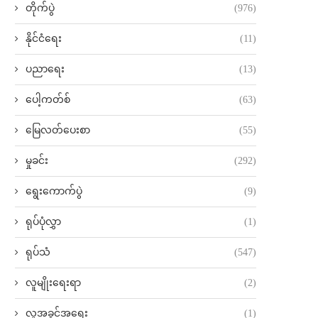
တိုက်ပွဲ
(976)
နိုင်ငံရေး
(11)
ပညာရေး
(13)
ပေါ့ကတ်စ်
(63)
မြေလတ်ပေးစာ
(55)
မှုခင်း
(292)
ရွေးကောက်ပွဲ
(9)
ရုပ်ပုံလွှာ
(1)
ရုပ်သံ
(547)
လူမျိုးရေးရာ
(2)
လူ့အခွင့်အရေး
(1)