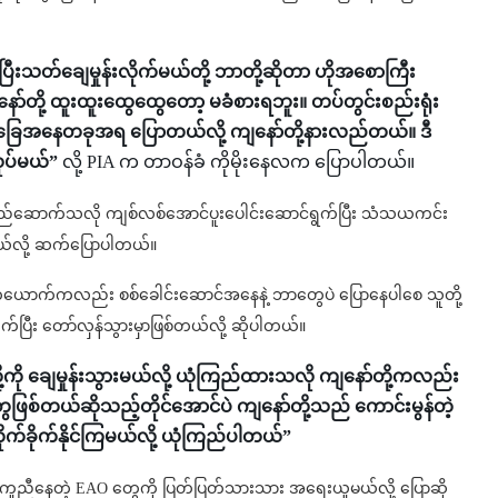
ပြီးသတ်ချေမှုန်းလိုက်မယ်တို့ ဘာတို့ဆိုတာ ဟိုအစောကြီး
်တို့ ထူးထူးထွေထွေတော့ မခံစားရဘူး။ တပ်တွင်းစည်းရုံး
ခြေအနေတခုအရ ပြောတယ်လို့ ကျနော်တို့နားလည်တယ်။ ဒီ
ုပ်မယ်”
လို့ PIA က တာဝန်ခံ ကိုမိုးနေလက ပြောပါတယ်။
ာင်တည်ဆောက်သလို ကျစ်လစ်အောင်ပူးပေါင်းဆောင်ရွက်ပြီး သံသယကင်း
အပ်တယ်လို့ ဆက်ပြောပါတယ်။
ူတယောက်ကလည်း စစ်ခေါင်းဆောင်အနေနဲ့ ဘာတွေပဲ ပြောနေပါစေ သူတို့
်ပြီး တော်လှန်သွားမှာဖြစ်တယ်လို့ ဆိုပါတယ်။
ို ချေမှုန်းသွားမယ်လို့ ယုံကြည်ထားသလို ကျနော်တို့ကလည်း
ြစ်တယ်ဆိုသည့်တိုင်အောင်ပဲ ကျနော်တို့သည် ကောင်းမွန်တဲ့
တိုက်ခိုက်နိုင်ကြမယ်လို့ ယုံကြည်ပါတယ်”
့ ကူညီနေတဲ့ EAO တွေကို ပြတ်ပြတ်သားသား အရေးယူမယ်လို့ ပြောဆို