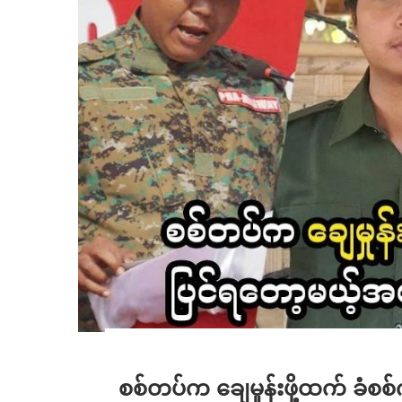
စစ်တပ်က ချေမှုန်းဖို့ထက် ခံစစ