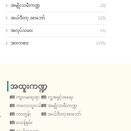
အမျိုးသမီးကဏ္ဍ
(2)
အယ်ဒီတာ့ အာဘော်
(22)
အလုပ်သမား
(1)
အားကစား
(131)
အထူးကဏ္ဍ
ကျားမရေးရာ
လူ့အခွင့်အရေး
ကလေးသူငယ်
အမျိုးသမီးကဏ္ဍ
့
ကာတွန်း
အယ်ဒီတာ့အာဘော်
မသန်စွမ်း