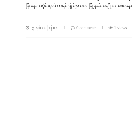
ပြီးနောက်ပိုင်းမှာပဲ ကရင်ပြည်နယ်က မြို့နယ်အချို့က စစ်စခန
၃ နှစ် အကြာက
0 comments
1 views