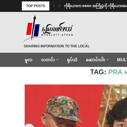
TOP POSTS
ကိုရီးယားက ၈၈၈၈ အကြိုပွဲကို ကိုရီးယား
MYAELATT ATHAN
SHARING INFORMATION TO THE LOCAL
မူလ
သတင်း
ရုပ်သံ
ဆောင်းပါး
MUL
Home
»
PRA မကွေး စစ်ဦးစီးချုပ်
TAG:
PRA မ