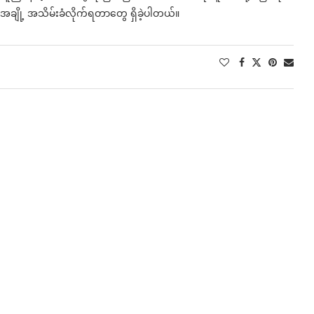
်းအချို့ အသိမ်းခံလိုက်ရတာတွေ ရှိခဲ့ပါတယ်။