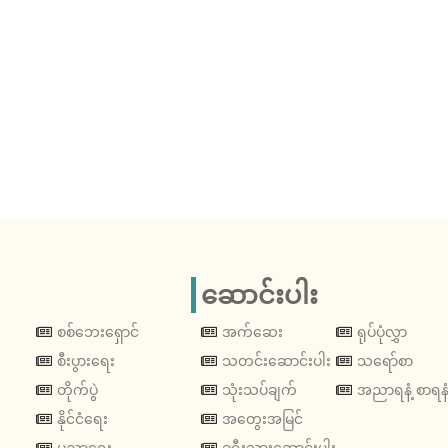
ဆောင်းပါး
စစ်ဘေးရှောင်
အက်ဆေး
ရုပ်ပုံလွှာ
စီးပွားရေး
သတင်းဆောင်းပါး
သရော်စာ
တိုက်ပွဲ
သုံးသပ်ချက်
အညာရနံ့ စာရနံ
နိုင်ငံရေး
အတွေးအမြင်