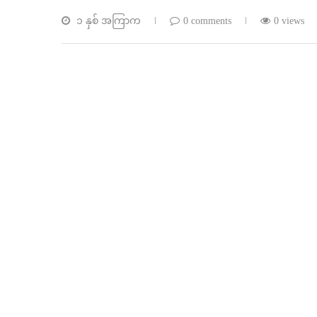
၁ နှစ် အကြာက
0 comments
0 views