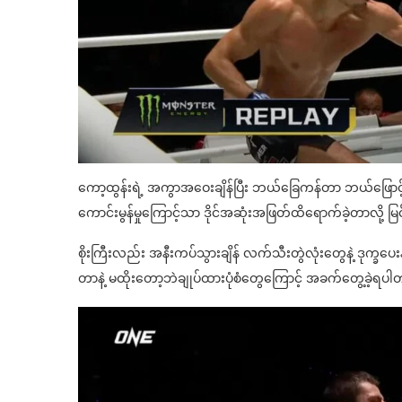
ကော့ထွန်းရဲ့ အကွာအဝေးချိန်ပြီး ဘယ်ခြေကန်တာ ဘယ်ဖြောင
ကောင်းမွန်မှုကြောင့်သာ ဒိုင်အဆုံးအဖြတ်ထိရောက်ခဲ့တာလို့ 
စိုးကြီးလည်း အနီးကပ်သွားချိန် လက်သီးတွဲလုံးတွေနဲ့ ဒုက္ခပေ
တာနဲ့ မထိုးတော့ဘဲချုပ်ထားပုံစံတွေကြောင့် အခက်တွေ့ခဲ့ရပ