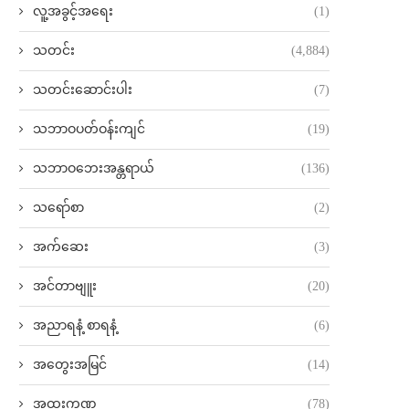
လူ့အခွင့်အရေး
(1)
သတင်း
(4,884)
သတင်းဆောင်းပါး
(7)
သဘာဝပတ်ဝန်းကျင်
(19)
သဘာဝဘေးအန္တရာယ်
(136)
သရော်စာ
(2)
အက်ဆေး
(3)
အင်တာဗျူး
(20)
အညာရနံ့ စာရနံ့
(6)
အတွေးအမြင်
(14)
အထူးကဏ္ဍ
(78)