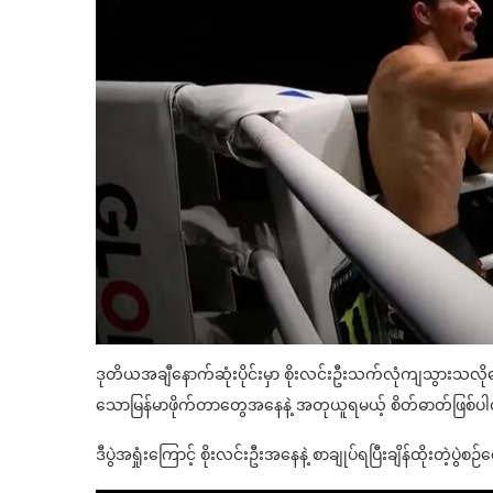
ဒုတိယအချီနောက်ဆုံးပိုင်းမှာ စိုးလင်းဦးသက်လုံကျသွားသလို
သောမြန်မာဖိုက်တာတွေအနေနဲ့ အတုယူရမယ့် စိတ်ဓာတ်ဖြစ်
ဒီပွဲအရှုံးကြောင့် စိုးလင်းဦးအနေနဲ့ စာချုပ်ရပြီးချိန်ထိုးတဲ့ပွဲစဉ