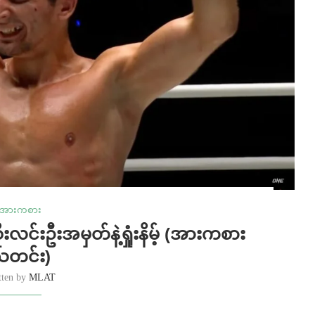
အားကစား
လင်းဦးအမှတ်နဲ့ရှုံးနိမ့် (အားကစား
သတင်း)
tten by
MLAT