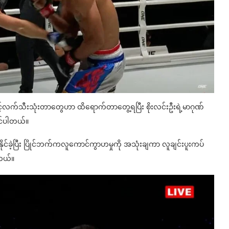
့်လက်သီးသုံးတာတွေဟာ ထိရောက်တာတွေ့ရပြီး စိုးလင်းဦးရဲ့မာဂုဏ်
မြင်ပါတယ်။
းနိုင်ခဲ့ပြီး ပြိုင်ဘက်ကလူကောင်ကွာဟမှုကို အသုံးချကာ လူချင်းပူးကပ်
ါတယ်။