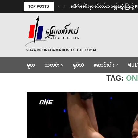
TOP POSTS
⁩ ⁨ပေါက်ခေါင်းမှာ စစ်တပ်က ဒရုန်းနဲ့ဗုံးကြဲလိ
MYAELATT ATHAN
SHARING INFORMATION TO THE LOCAL
မူလ
သတင်း
ရုပ်သံ
ဆောင်းပါး
MUL
Home
»
ONEFightNight
TAG:
ON