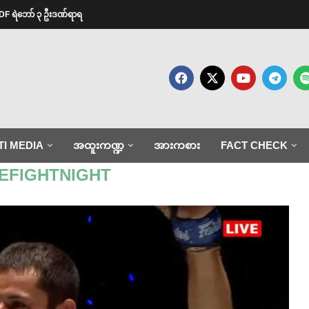
ု့ PDF ရဲဘော် ၃ ဦးဒဏ်ရာရ
TI MEDIA
အထူးကဏ္ဍ
အားကစား
FACT CHECK
EFIGHTNIGHT