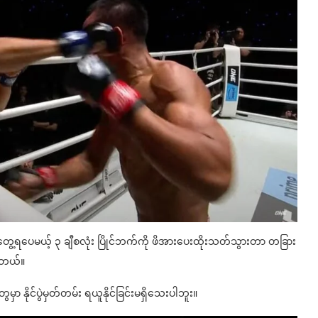
တွေ့ရပေမယ့် ၃ ချီစလုံး ပြိုင်ဘက်ကို ဖိအားပေးထိုးသတ်သွားတာ တခြား
ပါတယ်။
်တွေမှာ နိုင်ပွဲမှတ်တမ်း ရယူနိုင်ခြင်းမရှိသေးပါဘူး။