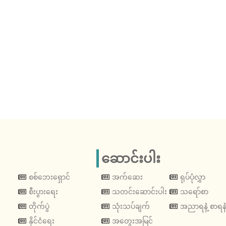
ဆောင်းပါး
စစ်ဘေးရှောင်
အက်ဆေး
ရုပ်ပုံလွှာ
စီးပွားရေး
သတင်းဆောင်းပါး
သရော်စာ
တိုက်ပွဲ
သုံးသပ်ချက်
အညာရနံ့ စာရနံ
နိုင်ငံရေး
အတွေးအမြင်