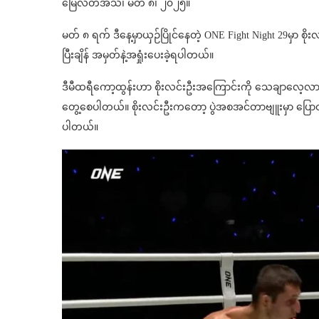
မြေလတ်အသံ၊ မတ် ၈၊ ၂၀၂၅။
မတ် ၈ ရက် ဒီနေ့မှာယှဉ်ပြိုင်နေတဲ့ ONE Fight Night 29မှာ 
ပြီးချိန် အမှတ်နဲ့အရှုံးပေးခဲ့ရပါတယ်။
ဒီမီထရီကော့ထွန်းဟာ စိုးလင်းဦးအကြောင်းကို သေချာလေ့လာထ
တွေ့စေပါတယ်။ စိုးလင်းဦးကတော့ ပွဲအစအင်တာဗျူးမှာ ပြောထား
ပါတယ်။