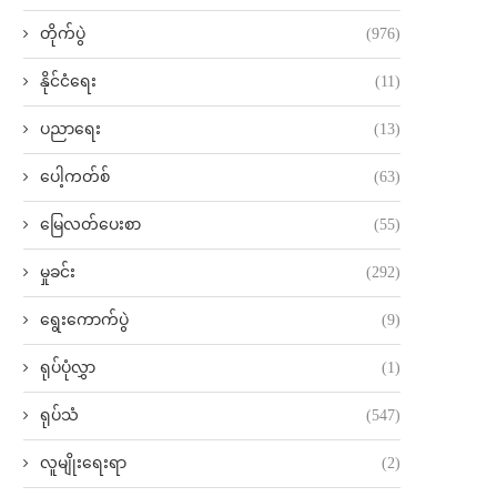
တိုက်ပွဲ
(976)
နိုင်ငံရေး
(11)
ပညာရေး
(13)
ပေါ့ကတ်စ်
(63)
မြေလတ်ပေးစာ
(55)
မှုခင်း
(292)
ရွေးကောက်ပွဲ
(9)
ရုပ်ပုံလွှာ
(1)
ရုပ်သံ
(547)
လူမျိုးရေးရာ
(2)