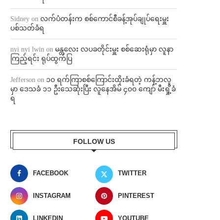
Sidney
on
လက်ပံတန်းက စစ်ကောင်စီခန့်အုပ်ချုပ်ရေးမှူး
ပစ်သတ်ခံရ
nyi nyi lwin
on
မန္တလေး လပခတိုင်းမှူး စစ်ဆေးရုံမှာ လူနာ
ကြည့်ရင်း ရုပ်ထွက်ပြ
Jefferson
on
၁၀ ရက်ကြာစစ်ကြောင်းထိုးခံရတဲ့ ကန့်ဘလူ
မှာ ဒေသခံ ၁၁ ဦးသေဆုံးပြီး လူနေအိမ် ၄၀၀ ကျော် မီးရှို့ခံ
ရ
FOLLOW US
FACEBOOK
TWITTER
INSTAGRAM
PINTEREST
LINKEDIN
YOUTUBE