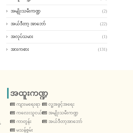
အမျိုးသမီးကဏ္ဍ
(2)
အယ်ဒီတာ့ အာဘော်
(22)
အလုပ်သမား
(1)
အားကစား
(131)
အထူးကဏ္ဍ
ကျားမရေးရာ
လူ့အခွင့်အရေး
ကလေးသူငယ်
အမျိုးသမီးကဏ္ဍ
့
ကာတွန်း
အယ်ဒီတာ့အာဘော်
မသန်စွမ်း