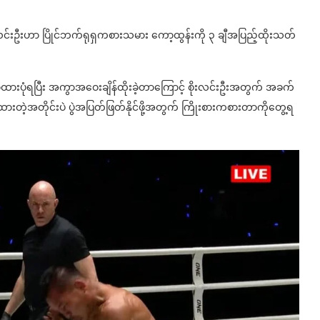
စိုးလင်းဦးဟာ ပြိုင်ဘက်ရုရှကစားသမား ကော့ထွန်းကို ၃ ချီအပြည့်ထိုးသတ်
ားပုံရပြီး အကွာအဝေးချိန်ထိုးခဲ့တာကြောင့် စိုးလင်းဦးအတွက် အခက်
တဲ့အတိုင်းပဲ ပွဲအပြတ်ဖြတ်နိုင်ဖို့အတွက် ကြိုးစားကစားတာကိုတွေ့ရ