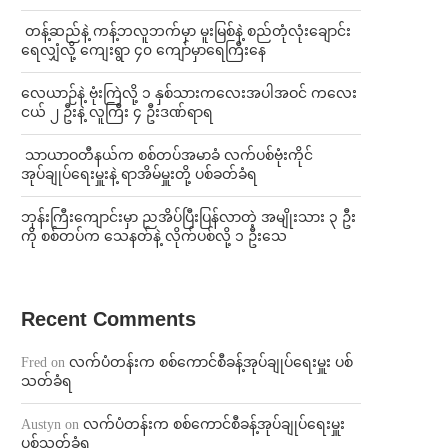
⁩ ⁨တန့်ဆည်နဲ့ ကန့်ဘလူဘက်မှာ မူးမြစ်နဲ့ စည်တုံလုံးချောင်း
ရေလျှံလို့ ကျေးရွာ ၄၀ ကျော်မှာရေကြီးနေ
⁨လေယာဉ်နဲ့ ဗုံးကြဲလို့ ၁ နှစ်သားကလေးအပါအဝင် ကလေး
ငယ် ၂ ဦးနဲ့ လူကြီး ၄ ဦးဒဏ်ရာရ
⁩ ⁨သာယာဝတီနယ်က စစ်တပ်အမာခံ လက်ပစ်ဗုံးကိုင်
အုပ်ချုပ်ရေးမှူးနဲ့ ရာအိမ်မှူးတို့ ပစ်ခတ်ခံရ
ဘုန်းကြီးကျောင်းမှာ ညအိပ်ပြီးပြန်လာတဲ့ အမျိုးသား ၃ ဦး
ကို စစ်တပ်က သေနတ်နဲ့ လိုက်ပစ်လို့ ၁ ဦးသေ
Recent Comments
Fred
on
လက်ပံတန်းက စစ်ကောင်စီခန့်အုပ်ချုပ်ရေးမှူး ပစ်
သတ်ခံရ
Austyn
on
လက်ပံတန်းက စစ်ကောင်စီခန့်အုပ်ချုပ်ရေးမှူး
ပစ်သတ်ခံရ