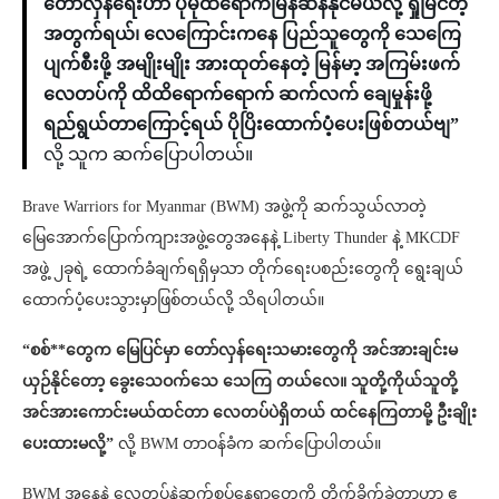
တော်လှန်ရေးဟာ ပိုမိုထိရောက်မြန်ဆန်နိုင်မယ်လို့ ရှုမြင်တဲ့
အတွက်ရယ်၊ လေကြောင်းကနေ ပြည်သူတွေကို သေကြေ
ပျက်စီးဖို့ အမျိုးမျိုး အားထုတ်နေတဲ့ မြန်မာ့ အကြမ်းဖက်
လေတပ်ကို ထိထိရောက်ရောက် ဆက်လက် ချေမှုန်းဖို့
ရည်ရွယ်တာကြောင့်ရယ် ပိုပြိးထောက်ပံ့ပေးဖြစ်တယ်ဗျ”
လို့ သူက ဆက်ပြောပါတယ်။
Brave Warriors for Myanmar (BWM) အဖွဲ့ကို ဆက်သွယ်လာတဲ့
မြေအောက်ပြောက်ကျားအဖွဲ့တွေအနေနဲ့ Liberty Thunder နဲ့ MKCDF
အဖွဲ့ ၂ခုရဲ့ ထောက်ခံချက်ရရှိမှသာ တိုက်ရေးပစည်းတွေကို ရွေးချယ်
ထောက်ပံ့ပေးသွားမှာဖြစ်တယ်လို့ သိရပါတယ်။
“စစ်**တွေက မြေပြင်မှာ တော်လှန်ရေးသမားတွေကို အင်အားချင်းမ
ယှဉ်နိုင်တော့ ခွေးသေဝက်သေ သေကြ တယ်လေ။ သူတို့ကိုယ်သူတို့
အင်အားကောင်းမယ်ထင်တာ လေတပ်ပဲရှိတယ် ထင်နေကြတာမို့ ဦးချိုး
ပေးထားမလို့”
လို့ BWM တာဝန်ခံက ဆက်ပြောပါတယ်။
BWM အနေနဲ့ လေတပ်နဲ့ဆက်စပ်နေရာတွေကို တိုက်ခိုက်ခဲ့တာဟာ ဧ