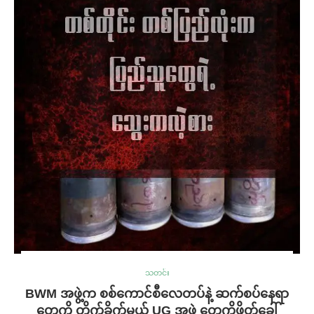
သတင်း
BWM အဖွဲ့က စစ်ကောင်စီလေတပ်နဲ့ ဆက်စပ်နေရာ
တွေကို တိုက်ခိုက်မယ့် UG အဖွဲ့ တွေကိုဖိတ်ခေါ်