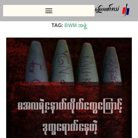
Home
»
BWM အဖွဲ့
TAG:
BWM အဖွဲ့