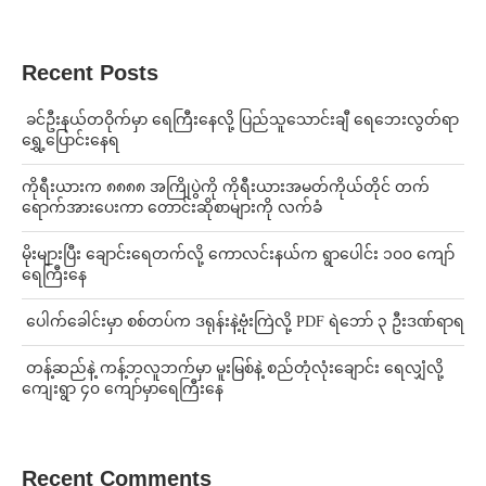
Recent Posts
⁩ ⁨ခင်ဦးနယ်တဝိုက်မှာ ရေကြီးနေလို့ ပြည်သူသောင်းချီ ရေဘေးလွတ်ရာ
ရွှေ့ပြောင်းနေရ
ကိုရီးယားက ၈၈၈၈ အကြိုပွဲကို ကိုရီးယားအမတ်ကိုယ်တိုင် တက်
ရောက်အားပေးကာ တောင်းဆိုစာများကို လက်ခံ
⁨မိုးများပြီး ချောင်းရေတက်လို့ ကောလင်းနယ်က ရွာပေါင်း ၁၀၀ ကျော်
ရေကြီးနေ
⁩ ⁨ပေါက်ခေါင်းမှာ စစ်တပ်က ဒရုန်းနဲ့ဗုံးကြဲလို့ PDF ရဲဘော် ၃ ဦးဒဏ်ရာရ
⁩ ⁨တန့်ဆည်နဲ့ ကန့်ဘလူဘက်မှာ မူးမြစ်နဲ့ စည်တုံလုံးချောင်း ရေလျှံလို့
ကျေးရွာ ၄၀ ကျော်မှာရေကြီးနေ
Recent Comments