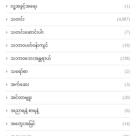
လူ့အခွင့်အရေး
(1)
သတင်း
(4,887)
သတင်းဆောင်းပါး
(7)
သဘာဝပတ်ဝန်းကျင်
(19)
သဘာဝဘေးအန္တရာယ်
(138)
သရော်စာ
(2)
အက်ဆေး
(3)
အင်တာဗျူး
(20)
အညာရနံ့ စာရနံ့
(6)
အတွေးအမြင်
(14)