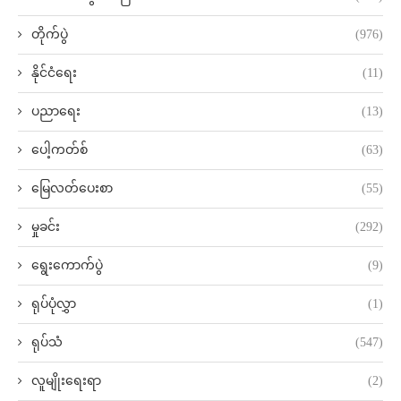
တိုက်ပွဲ
(976)
နိုင်ငံရေး
(11)
ပညာရေး
(13)
ပေါ့ကတ်စ်
(63)
မြေလတ်ပေးစာ
(55)
မှုခင်း
(292)
ရွေးကောက်ပွဲ
(9)
ရုပ်ပုံလွှာ
(1)
ရုပ်သံ
(547)
လူမျိုးရေးရာ
(2)