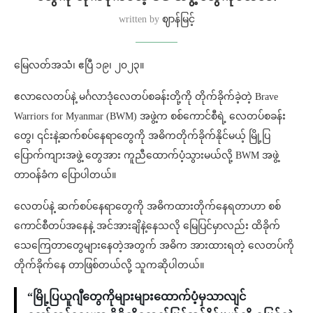
written by
ဈာန်မြင့်
မြေလတ်အသံ၊ ဧပြီ ၁၉၊ ၂၀၂၃။
ဧလာလေတပ်နဲ့ မင်္ဂလာဒုံလေတပ်စခန်းတို့ကို တိုက်ခိုက်ခဲ့တဲ့ Brave
Warriors for Myanmar (BWM) အဖွဲ့က စစ်ကောင်စီရဲ့ လေတပ်စခန်း
တွေ၊ ၎င်းနဲ့ဆက်စပ်နေရာတွေကို အဓိကတိုက်ခိုက်နိုင်မယ့် မြို့ပြ
ပြောက်ကျားအဖွဲ့ တွေအား ကူညီထောက်ပံ့သွားမယ်လို့ BWM အဖွဲ့
တာဝန်ခံက ပြောပါတယ်။
လေတပ်နဲ့ ဆက်စပ်နေရာတွေကို အဓိကထားတိုက်နေရတာဟာ စစ်
ကောင်စီတပ်အနေနဲ့ အင်အားချိနဲ့နေသလို မြေပြင်မှာလည်း ထိခိုက်
သေကြေတာတွေများနေတဲ့အတွက် အဓိက အားထားရတဲ့ လေတပ်ကို
တိုက်ခိုက်နေ တာဖြစ်တယ်လို့ သူကဆိုပါတယ်။
“မြို့ပြယူဂျီတွေကိုများများထောက်ပံ့မှသာလျင်