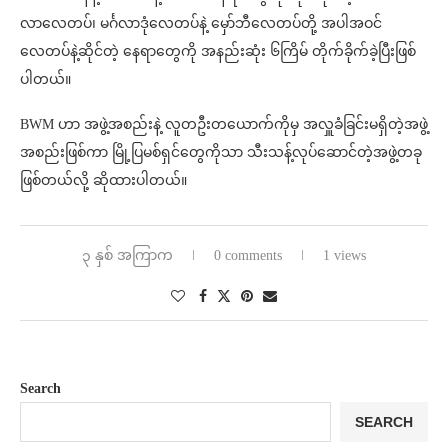
လာလေတပ်၊ မင်္ဂလာဒုံလေတပ်နဲ့ မှော်ဘီလေတပ်တို့ အပါအဝင်
လေတပ်နဲ့ဆိုင်တဲ့ နေရာတွေကို အနည်းဆုံး ၆ကြိမ် တိုက်ခိုက်ခဲ့ပြီးဖြစ်
ပါတယ်။
BWM ဟာ အဖွဲ့အစည်းနဲ့ လူတဦးတယောက်ကိုမှ အလှူခံခြင်းမရှိတဲ့အဖွဲ့
အစည်းဖြစ်ကာ မြို့ပြမစ်ရှင်တွေကိုသာ သီးသန့်လုပ်ဆောင်တဲ့အဖွဲ့တခု
ဖြစ်တယ်လို့ ဆိုထားပါတယ်။
၃ နှစ် အကြာက
0 comments
1 views
Search
SEARCH