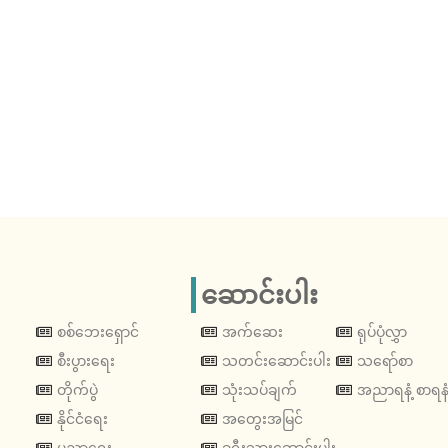
ဆောင်းပါး
စစ်ဘေးရှောင်
အက်ဆေး
ရုပ်ပုံလွှာ
စီးပွားရေး
သတင်းဆောင်းပါး
သရော်စာ
တိုက်ပွဲ
သုံးသပ်ချက်
အညာရနံ့ စာရနံ
နိုင်ငံရေး
အတွေးအမြင်