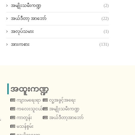
အမျိုးသမီးကဏ္ဍ
(2)
အယ်ဒီတာ့ အာဘော်
(22)
အလုပ်သမား
(1)
အားကစား
(131)
အထူးကဏ္ဍ
ကျားမရေးရာ
လူ့အခွင့်အရေး
ကလေးသူငယ်
အမျိုးသမီးကဏ္ဍ
့
ကာတွန်း
အယ်ဒီတာ့အာဘော်
မသန်စွမ်း