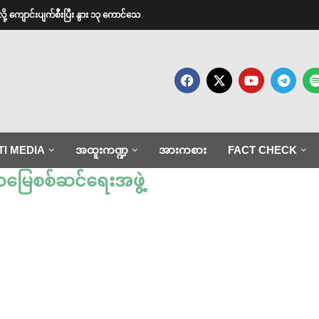
ားလို့ ကျောင်းပျက်စီးပြီး နွား ၁၃ ကောင်သေ
TI MEDIA
အထူးကဏ္ဍ
အားကစား
FACT CHECK
ြေစစ်ဆင်ရေးအဖွဲ့