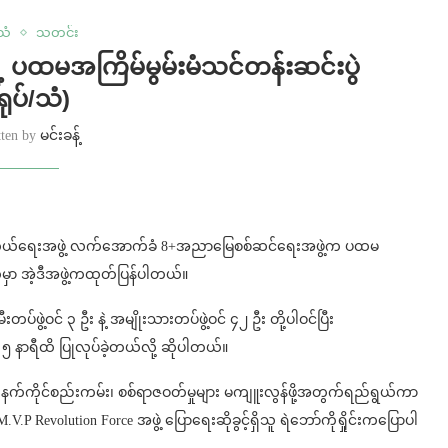
်သံ
သတင်း
 ပထမအကြိမ်မွမ်းမံသင်တန်းဆင်းပွဲ
ရုပ်/သံ)
tten by
မင်းခန့်
ည်သူ့ကာကွယ်ရေးအဖွဲ့ လက်အောက်ခံ 8+အညာမြေစစ်ဆင်ရေးအဖွဲ့က ပထမ
က်မှာ အဲ့ဒီအဖွဲ့ကထုတ်ပြန်ပါတယ်။
ဖွဲ့ဝင် ၃ ဦး နဲ့ အမျိုးသားတပ်ဖွဲ့ဝင် ၄၂ ဦး တို့ပါဝင်ပြီး
 နာရီထိ ပြုလုပ်ခဲ့တယ်လို့ ဆိုပါတယ်။
နက်ကိုင်စည်းကမ်း၊ စစ်ရာဇဝတ်မှုများ မကျူးလွန်ဖို့အတွက်ရည်ရွယ်ကာ
P Revolution Force အဖွဲ့ ပြောရေးဆိုခွင့်ရှိသူ ရဲဘော်ကိုရှိုင်းကပြောပါ