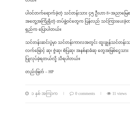
တယ်။
ပါဝင်တက်ရောက်ခဲ့တဲ့ သင်တန်းသား ၄၅ ဦးဟာ 8+အညာမြေစစ်ဆင်ရ
အတွေ့အကြုံရှိတဲ့ တပ်ဖွဲ့ဝင်တွေက ပြန်လည် သင်ကြားပေးခဲ့
ရှည်က ပြောပါတယ်။
သင်တန်းဆင်းပွဲမှာ သင်တန်းကာလအတွင်း ထူးချွန်သင်တန်းသ
လက်ဖြောင့် ဆု၊ ဇွဲဆု၊ စံပြဆု၊ အနစ်နာခံဆု တွေအဖြစ်ငွေသား ခ
ပြုလုပ်ခဲ့ရတယ်လို့ သိရပါတယ်။
တည်းဖြတ် – HP⁩
၁ နှစ် အကြာက
0 comments
11 views