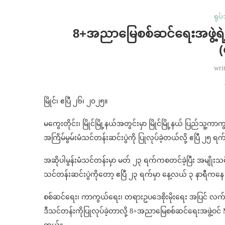
ရုပ
⁨8+အညာမြေစစ်ဆင်ရေးအဖွဲ့ရဲ့
(
wri
မြိုင်၊ ဧပြီ ၂၆၊ ၂၀၂၅။
မကွေးတိုင်း၊ မြိုင်မြို့နယ်အတွင်းမှာ မြိုင်မြို့နယ် ပြ
အကြိမ်မွမ်းမံသင်တန်းဆင်းပွဲကို ပြုလုပ်ခဲ့တယ်လို့ ဧပြီ ၂၅ ရ
အဆိုပါမွန်းမံသင်တန်းမှာ မတ် ၂၃ ရက်ကစတင်ခဲ့ပြီး အမျိုးသမီးတပ်
သင်တန်းဆင်းပွဲကိုတော့ ဧပြီ ၂၃ ရက်မှာ နေ့လယ် ၃ နာရီကနေ ၅
စစ်ဆင်ရေး၊ ကာကွယ်‌ရေး၊ တရားဥပဒေစိုးမိုးရေး အပြင် လက်
ဒီသင်တန်းကိုပြုလုပ်ခဲ့တာလို့ 8+အညာမြေစစ်ဆင်ရေးအဖွဲ့ဝင် M.V.