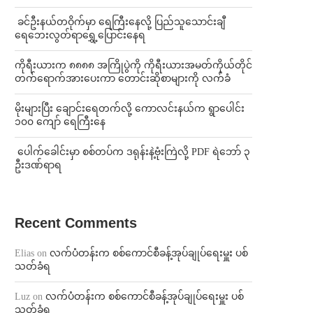
⁩ ⁨ခင်ဦးနယ်တဝိုက်မှာ ရေကြီးနေလို့ ပြည်သူသောင်းချီ
ရေဘေးလွတ်ရာရွှေ့ပြောင်းနေရ
ကိုရီးယားက ၈၈၈၈ အကြိုပွဲကို ကိုရီးယားအမတ်ကိုယ်တိုင်
တက်ရောက်အားပေးကာ တောင်းဆိုစာများကို လက်ခံ
⁨မိုးများပြီး ချောင်းရေတက်လို့ ကောလင်းနယ်က ရွာပေါင်း
၁၀၀ ကျော် ရေကြီးနေ
⁩ ⁨ပေါက်ခေါင်းမှာ စစ်တပ်က ဒရုန်းနဲ့ဗုံးကြဲလို့ PDF ရဲဘော် ၃
ဦးဒဏ်ရာရ
Recent Comments
Elias
on
လက်ပံတန်းက စစ်ကောင်စီခန့်အုပ်ချုပ်ရေးမှူး ပစ်
သတ်ခံရ
Luz
on
လက်ပံတန်းက စစ်ကောင်စီခန့်အုပ်ချုပ်ရေးမှူး ပစ်
သတ်ခံရ