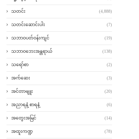
သတင်း
(4,888)
သတင်းဆောင်းပါး
(7)
သဘာဝပတ်ဝန်းကျင်
(19)
သဘာဝဘေးအန္တရာယ်
(138)
သရော်စာ
(2)
အက်ဆေး
(3)
အင်တာဗျူး
(20)
အညာရနံ့ စာရနံ့
(6)
အတွေးအမြင်
(14)
အထူးကဏ္ဍ
(78)