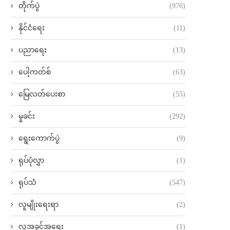
တိုက်ပွဲ
(976)
နိုင်ငံရေး
(11)
ပညာရေး
(13)
ပေါ့ကတ်စ်
(63)
မြေလတ်ပေးစာ
(55)
မှုခင်း
(292)
ရွေးကောက်ပွဲ
(9)
ရုပ်ပုံလွှာ
(1)
ရုပ်သံ
(547)
လူမျိုးရေးရာ
(2)
လူ့အခွင့်အရေး
(1)