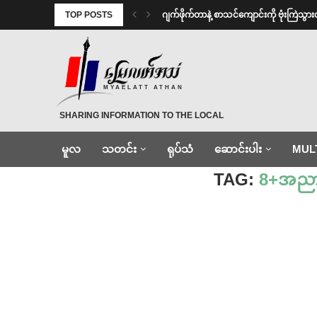
TOP POSTS
⁨⁩ ⁨ဂျက်ဖိုက်တာနဲ့ စာသင်ကျောင်းကို ဗုံးကြဲသွ
MYAELATT ATHAN
SHARING INFORMATION TO THE LOCAL
မူလ
သတင်း
ရုပ်သံ
ဆောင်းပါး
MUL
Home
»
8+အညာမြေစစ်ဆင်ရေးအဖွဲ့
TAG:
8+အညာမ