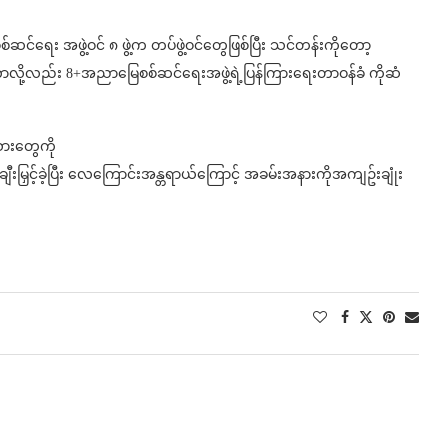
ေး အဖွဲ့ဝင် ၈ ဖွဲ့က တပ်ဖွဲ့ဝင်တွေဖြစ်ပြီး သင်တန်းကိုတော့
တာလို့လည်း 8+အညာမြေစစ်ဆင်ရေးအဖွဲ့ရဲ့ပြန်ကြားရေးတာဝန်ခံ ကိုဆံ
ားတွေကို
ျီးမြှင့်ခဲ့ပြီး လေကြောင်းအန္တရာယ်ကြောင့် အခမ်းအနားကိုအကျဥ်းချုံး