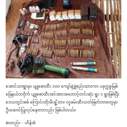
အောင်သာရွာမှာ ပျူစောထီး ၁၀၀ ကျော်နဲ့ဖွဲ့စည်းထားကာ ပခုက္ကူ၊မြစ်
ခြေနယ်တဝိုက် ပျူစောထီးအင်အားအတောင့်တင်းဆုံး ရွာ ၁ ရွာဖြစ်ပြီး
ဒေသတွင်းစစ် ကြောင်းထိုးမီးရှို့တာ၊ လူဖမ်းဆီးသတ်ဖြတ်တာတွေမှာ
ဦးဆောင်ပြုလုပ်နေတာလည်း ဖြစ်ပါတယ်။
စာတည်း – ဟိန်းစံ