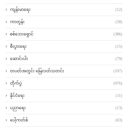
ကျန်းမာရေး
(12)
ကာတွန်း
(58)
စစ်ဘေးရှောင်
(386)
စီးပွားရေး
(15)
ဆောင်းပါး
(79)
တပတ်အတွင်း မြေလတ်သတင်း
(107)
တိုက်ပွဲ
(976)
နိုင်ငံရေး
(11)
ပညာရေး
(13)
ပေါ့ကတ်စ်
(63)