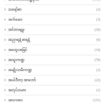
သရော်စာ
(2)
အက်ဆေး
(3)
အင်တာဗျူး
(20)
အညာရနံ့ စာရနံ့
(6)
အတွေးအမြင်
(14)
အထူးကဏ္ဍ
(78)
အမျိုးသမီးကဏ္ဍ
(2)
အယ်ဒီတာ့ အာဘော်
(22)
အလုပ်သမား
(1)
အားကစား
(131)