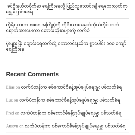
⁩ ⁨ခင်ဦးနယ်တဝိုက်မှာ ရေကြီးနေလို့ ပြည်သူသောင်းချီ ရေဘေးလွတ်ရာ
ရွှေ့ပြောင်းနေရ
ကိုရီးယားက ၈၈၈၈ အကြိုပွဲကို ကိုရီးယားအမတ်ကိုယ်တိုင် တက်
ရောက်အားပေးကာ တောင်းဆိုစာများကို လက်ခံ
⁨မိုးများပြီး ချောင်းရေတက်လို့ ကောလင်းနယ်က ရွာပေါင်း ၁၀၀ ကျော်
ရေကြီးနေ
Recent Comments
Elias
on
လက်ပံတန်းက စစ်ကောင်စီခန့်အုပ်ချုပ်ရေးမှူး ပစ်သတ်ခံရ
Luz
on
လက်ပံတန်းက စစ်ကောင်စီခန့်အုပ်ချုပ်ရေးမှူး ပစ်သတ်ခံရ
Fred
on
လက်ပံတန်းက စစ်ကောင်စီခန့်အုပ်ချုပ်ရေးမှူး ပစ်သတ်ခံရ
Austyn
on
လက်ပံတန်းက စစ်ကောင်စီခန့်အုပ်ချုပ်ရေးမှူး ပစ်သတ်ခံရ