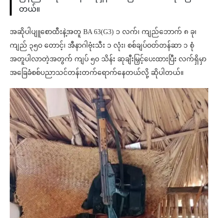
တယ်။
အဆိုပါပျူစောထီးနဲ့အတူ BA 63(G3) ၁ လက်၊ ကျည်ဘောက် ၈ ခု၊
ကျည် ၃၅၀ တောင့်၊ အီနာဂါဗုံးသီး ၁ လုံး၊ စစ်ချပ်ဝတ်တန်ဆာ ၁ စုံ
အတူပါလာတဲ့အတွက် ကျပ် ၅၀ သိန်း ဆုချီးမြှင့်ပေးထားပြီး လက်ရှိမှာ
အခြေခံစစ်ပညာသင်တန်းတက်ရောက်နေတယ်လို့ ဆိုပါတယ်။