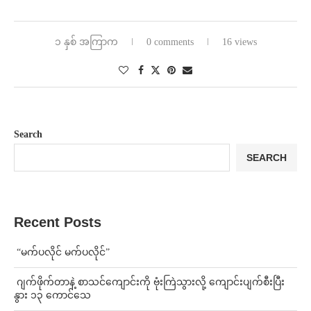
၁ နှစ် အကြာက
0 comments
16 views
Search
SEARCH
Recent Posts
⁨ ⁨“မက်ပလိုင် မက်ပလိုင်”
⁨⁩ ⁨ဂျက်ဖိုက်တာနဲ့ စာသင်ကျောင်းကို ဗုံးကြဲသွားလို့ ကျောင်းပျက်စီးပြီး
နွား ၁၃ ကောင်သေ