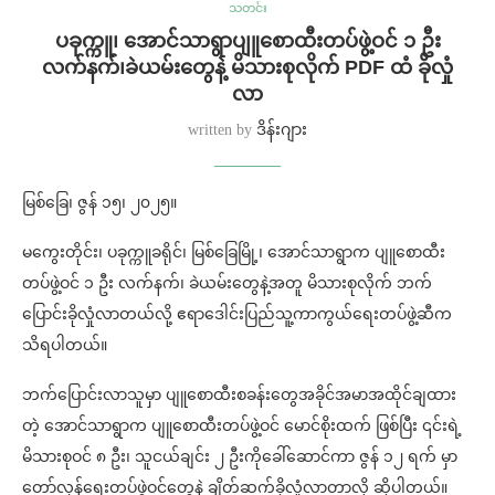
သတင်း
ပခုက္ကူ၊ အောင်သာရွာပျူစောထီးတပ်ဖွဲ့ဝင် ၁ ဦး
လက်နက်၊ခဲယမ်းတွေနဲ့ မိသားစုလိုက် PDF ထံ ခိုလှုံ
လာ
written by
ဒိန်းဂျား
မြစ်ခြေ၊ ဇွန် ၁၅၊ ၂၀၂၅။
မကွေးတိုင်း၊ ပခုက္ကူခရိုင်၊ မြစ်ခြေမြို့၊ အောင်သာရွာက ပျူစောထီး
တပ်ဖွဲ့ဝင် ၁ ဦး လက်နက်၊ ခဲယမ်းတွေနဲ့အတူ မိသားစုလိုက် ဘက်
ပြောင်းခိုလှုံလာတယ်လို့ ဧရာဒေါင်းပြည်သူ့ကာကွယ်ရေးတပ်ဖွဲ့ဆီက
သိရပါတယ်။
ဘက်ပြောင်းလာသူမှာ ပျူစောထီးစခန်းတွေအခိုင်အမာအထိုင်ချထား
တဲ့ အောင်သာရွာက ပျူစောထီးတပ်ဖွဲ့ဝင် မောင်စိုးထက် ဖြစ်ပြီး ၎င်းရဲ့
မိသားစုဝင် ၈ ဦး၊ သူငယ်ချင်း ၂ ဦးကိုခေါ်ဆောင်ကာ ဇွန် ၁၂ ရက် မှာ
တော်လှန်ရေးတပ်ဖွဲ့ဝင်တွေနဲ့ ချိတ်ဆက်ခိုလှုံလာတာလို့ ဆိုပါတယ်။