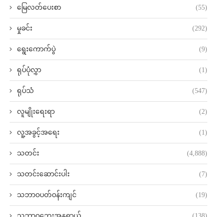
မြေလတ်ပေးစာ
(55)
မှုခင်း
(292)
ရွေးကောက်ပွဲ
(9)
ရုပ်ပုံလွှာ
(1)
ရုပ်သံ
(547)
လူမျိုးရေးရာ
(2)
လူ့အခွင့်အရေး
(1)
သတင်း
(4,888)
သတင်းဆောင်းပါး
(7)
သဘာဝပတ်ဝန်းကျင်
(19)
သဘာဝဘေးအန္တရာယ်
(138)