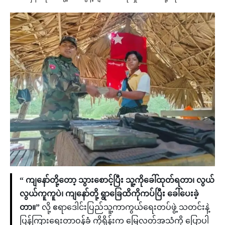
“ ကျနော်တို့တော့ သွားစောင့်ပြီး သူ့ကိုခေါ်ထုတ်ရတာ၊ လွယ်
လွယ်ကူကူပဲ၊ ကျနော်တို့ ရွာခြေထိကိုကပ်ပြီး ခေါ်ပေးခဲ့
တာ။”
လို့ ဧရာဒေါင်းပြည်သူ့ကာကွယ်ရေးတပ်ဖွဲ့ သတင်းနဲ့
ပြန်ကြားရေးတာဝန်ခံ ကိုရှိန်းက မြေလတ်အသံကို ပြောပါ