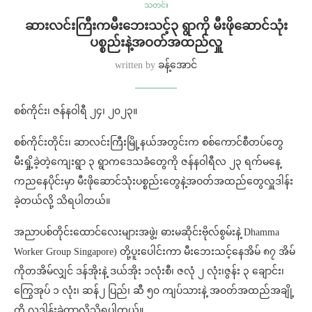
သတင်း
ဆားလင်းကြီးကမီးဘေးသင့်၃ ရွာကို မီးဖိုဆောင်သုံး
ပစ္စည်းနဲ့အဝတ်အထည်လှူ
written by
ခန့်အောင်
စစ်ကိုင်း၊ ဇန်နဝါရီ ၂၄၊ ၂၀၂၃။
စစ်ကိုင်းတိုင်း၊ ဆာလင်းကြီးမြို့နယ်အတွင်းက စစ်ကောင်စီတပ်တွေ
မီးရှို့ခဲ့တဲ့ကျေးရွာ ၃ ရွာကဒေသခံတွေကို ဇန်နဝါရီလ ၂၃ ရက်မနေ့
ကညနေပိုင်းမှာ မီးဖိုဆောင်သုံးပစ္စည်းတွေနဲ့အဝတ်အထည်တွေလှူဒါန်း
ခဲ့တယ်လို့ သိရပါတယ်။
အညာပစ်တိုင်းထောင်လေးများအဖွဲ့၊ ဓားမဆိုင်းဗိုလ်စွမ်းနဲ့ Dhamma
Worker Group Singapore) တို့ပူးပေါင်းကာ မီးဘေးသင့်နေအိမ် ၈၇ အိမ်
ကိုတအိမ်လျှင် ဒန်အိုးနဲ့ ဒယ်အိုး ၁လုံးစီ၊ ဇလုံ ၂ လုံး၊ဇွန်း ၃ ချောင်း၊
ကြွေအုပ် ၁ လုံး၊ ဆန်၂ ပြည်၊ ဆီ ၅၀ ကျပ်သားနဲ့ အ၀တ်အထည်အချို့
ကို လှူဒါန်းခဲ့တာလို့သိရပါတယ်။