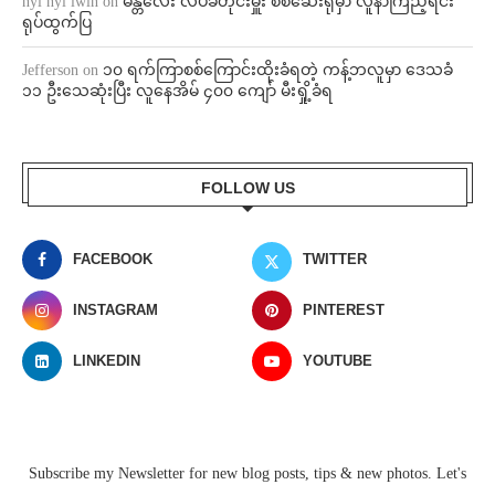
nyi nyi lwin
on
မန္တလေး လပခတိုင်းမှူး စစ်ဆေးရုံမှာ လူနာကြည့်ရင်း
ရုပ်ထွက်ပြ
Jefferson
on
၁၀ ရက်ကြာစစ်ကြောင်းထိုးခံရတဲ့ ကန့်ဘလူမှာ ဒေသခံ
၁၁ ဦးသေဆုံးပြီး လူနေအိမ် ၄၀၀ ကျော် မီးရှို့ခံရ
FOLLOW US
FACEBOOK
TWITTER
INSTAGRAM
PINTEREST
LINKEDIN
YOUTUBE
Subscribe my Newsletter for new blog posts, tips & new photos. Let's