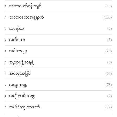
သဘာဝပတ်ဝန်းကျင်
(19)
သဘာဝဘေးအန္တရာယ်
(135)
သရော်စာ
(2)
အက်ဆေး
(3)
အင်တာဗျူး
(20)
အညာရနံ့ စာရနံ့
(6)
အတွေးအမြင်
(14)
အထူးကဏ္ဍ
(78)
အမျိုးသမီးကဏ္ဍ
(2)
အယ်ဒီတာ့ အာဘော်
(22)