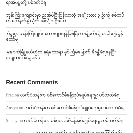
ရာအိမ်မှူးတို့ ပစ်ခတ်ခံရ
ဘုန်းကြီးကျောင်းမှာ ညအိပ်ပြီးပြန်လာတဲ့ အမျိုးသား ၃ ဦးကို စစ်တပ်
က သေနတ်နဲ့ လိုက်ပစ်လို့ ၁ ဦးသေ
⁩ ⁨ပဲခူးမှာ ဘုန်းကြီးချင်း စကားများရန်ဖြစ်ပြီး ဓားနဲ့ခုတ်လို့ တပါးပျံလွန်
တော်မူ
⁩ ⁨ချောက်မြို့နယ်ထဲက နရွဲတောရွာ နှစ်ကြိမ်မြောက် မီးရှို့ခံရနေပြီး
အပျက်အစီးများနိုင်
Recent Comments
Fred
on
လက်ပံတန်းက စစ်ကောင်စီခန့်အုပ်ချုပ်ရေးမှူး ပစ်သတ်ခံရ
Austyn
on
လက်ပံတန်းက စစ်ကောင်စီခန့်အုပ်ချုပ်ရေးမှူး ပစ်သတ်ခံရ
Sidney
on
လက်ပံတန်းက စစ်ကောင်စီခန့်အုပ်ချုပ်ရေးမှူး ပစ်သတ်ခံရ