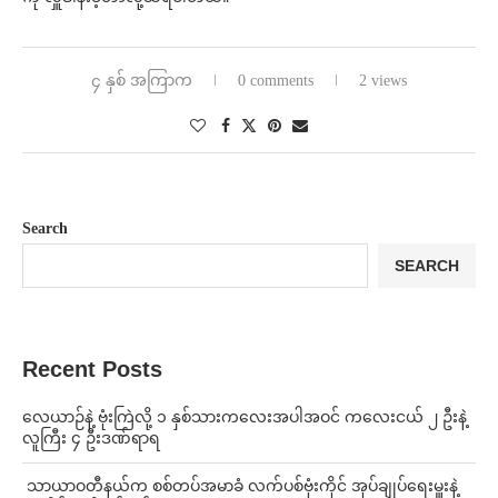
၄ နှစ် အကြာက
0 comments
2 views
Search
SEARCH
Recent Posts
⁨လေယာဉ်နဲ့ ဗုံးကြဲလို့ ၁ နှစ်သားကလေးအပါအဝင် ကလေးငယ် ၂ ဦးနဲ့
လူကြီး ၄ ဦးဒဏ်ရာရ
⁩ ⁨သာယာဝတီနယ်က စစ်တပ်အမာခံ လက်ပစ်ဗုံးကိုင် အုပ်ချုပ်ရေးမှူးနဲ့