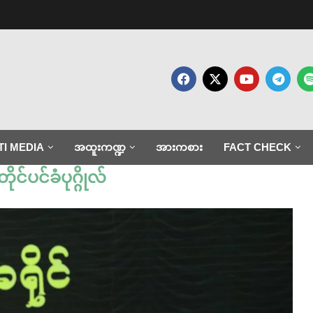
TI MEDIA
အထူးကဏ္ဍ
အားကစား
FACT CHECK
ုင်ပင်ခံပုဂ္ဂိုလ်