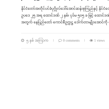
နိုင်ငံတော်အတိုင်ပင်ခံပုဂ္ဂိုလ်ဒေါ်အောင်ဆန်းစုကြည်နှင့် နိုင်င
ဥပဒေ ၂၅ အရ ထောင်ဒဏ် ၂ နှစ်၊ ပုဒ်မ ၅၀၅ ခ ဖြင့် ထောင်ဒဏ် 
အတွက် နေပြည်တော် ကောင်စီဥက္ကဋ္ဌ ဒေါက်တာမျိုးအောင်ကို ထ
၅ နှစ် အကြာက
0 comments
1 views