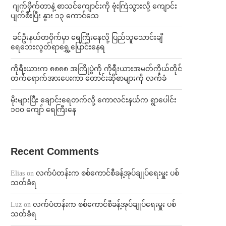
⁨⁩ ⁨ဂျက်ဖိုက်တာနဲ့ စာသင်ကျောင်းကို ဗုံးကြဲသွားလို့ ကျောင်း
ပျက်စီးပြီး နွား ၁၃ ကောင်သေ
⁩ ⁨ခင်ဦးနယ်တဝိုက်မှာ ရေကြီးနေလို့ ပြည်သူသောင်းချီ
ရေဘေးလွတ်ရာရွှေ့ပြောင်းနေရ
ကိုရီးယားက ၈၈၈၈ အကြိုပွဲကို ကိုရီးယားအမတ်ကိုယ်တိုင်
တက်ရောက်အားပေးကာ တောင်းဆိုစာများကို လက်ခံ
⁨မိုးများပြီး ချောင်းရေတက်လို့ ကောလင်းနယ်က ရွာပေါင်း
၁၀၀ ကျော် ရေကြီးနေ
Recent Comments
Elias
on
လက်ပံတန်းက စစ်ကောင်စီခန့်အုပ်ချုပ်ရေးမှူး ပစ်
သတ်ခံရ
Luz
on
လက်ပံတန်းက စစ်ကောင်စီခန့်အုပ်ချုပ်ရေးမှူး ပစ်
သတ်ခံရ