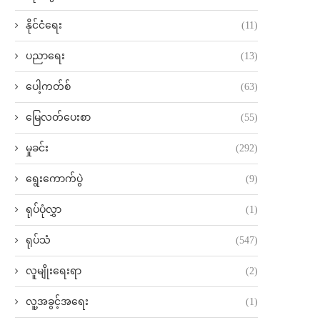
နိုင်ငံရေး
(11)
ပညာရေး
(13)
ပေါ့ကတ်စ်
(63)
မြေလတ်ပေးစာ
(55)
မှုခင်း
(292)
ရွေးကောက်ပွဲ
(9)
ရုပ်ပုံလွှာ
(1)
ရုပ်သံ
(547)
လူမျိုးရေးရာ
(2)
လူ့အခွင့်အရေး
(1)