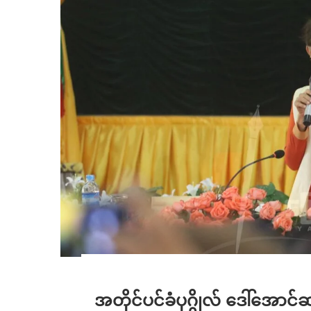
အတိုင်ပင်ခံပုဂ္ဂိုလ် ဒေါ်အောင်ဆ