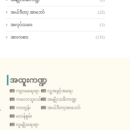
အယ်ဒီတာ့ အာဘော်
(22)
အလုပ်သမား
(1)
အားကစား
(131)
အထူးကဏ္ဍ
ကျားမရေးရာ
လူ့အခွင့်အရေး
ကလေးသူငယ်
အမျိုးသမီးကဏ္ဍ
့
ကာတွန်း
အယ်ဒီတာ့အာဘော်
မသန်စွမ်း
လူမျိုးရေးရာ