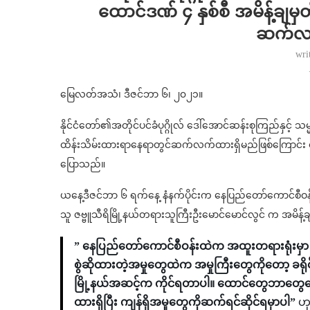
ထောင်ဒဏ် ၄ နှစ်စီ အမိန့်ချမ
ဆက်လက
wri
မြေလတ်အသံ၊ ဒီဇင်ဘာ ၆၊ ၂၀၂၁။
နိုင်ငံတော်၏အတိုင်ပင်ခံပုဂ္ဂိုလ် ဒေါ်အောင်ဆန်းစုကြည်နှင့် သမ္မ
ထိန်းသိမ်းထားရာနေရာတွင်ဆက်လက်ထားရှိမည်ဖြစ်ကြောင်း
ပြောသည်။
ယနေ့ဒီဇင်ဘာ ၆ ရက်နေ့ နံနက်ပိုင်းက နေပြည်တော်ကောင်စီ
သူ ဇဗ္ဗူသီရိမြို့နယ်တရားသူကြီးဦးမောင်မောင်လွင် က အမိန့်
” နေပြည်တော်ကောင်စီဝန်းထဲက အထူးတရားရုံးမှာ 
စွဲဆိုထားတဲ့အမှုတွေထဲက အမှုကြီးတွေကိုတော့ ခရ
မြို့နယ်အဆင့်က ကိုင်ရတာပါ။ ထောင်တွေဘာတွေတော
ထားရှိပြီး ကျန်ရှိအမှုတွေကိုဆက်ရင်ဆိုင်ရမှာပါ”
ဟ