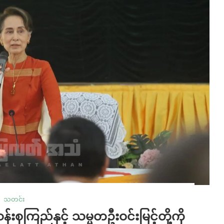
သတင်း
န်းစုကြည်နှင့် သမ္မတဦးဝင်းမြင့်တို့ကို