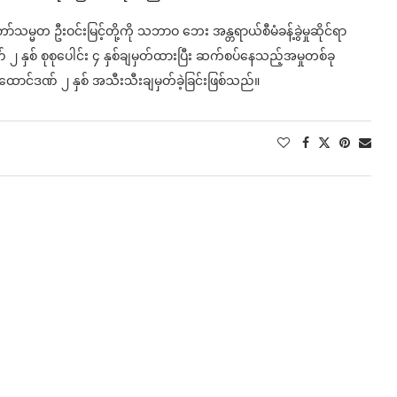
ံတော်သမ္မတ ဦးဝင်းမြင့်တို့ကို သဘာဝ ဘေး အန္တရာယ်စီမံခန့်ခွဲမှုဆိုင်ရာ
၂ နှစ် စုစုပေါင်း ၄ နှစ်ချမှတ်ထားပြီး ဆက်စပ်နေသည့်အမှုတစ်ခု
ောင်ဒဏ် ၂ နှစ် အသီးသီးချမှတ်ခဲ့ခြင်းဖြစ်သည်။