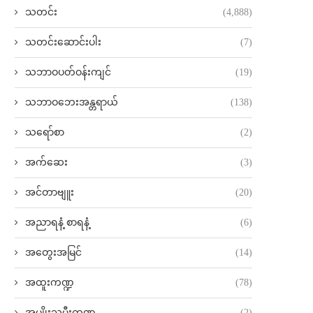
သတင်း
(4,888)
သတင်းဆောင်းပါး
(7)
သဘာဝပတ်ဝန်းကျင်
(19)
သဘာဝဘေးအန္တရာယ်
(138)
သရော်စာ
(2)
အက်ဆေး
(3)
အင်တာဗျူး
(20)
အညာရနံ့ စာရနံ့
(6)
အတွေးအမြင်
(14)
အထူးကဏ္ဍ
(78)
အမျိုးသမီးကဏ္ဍ
(2)