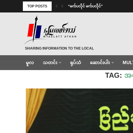
TOP POSTS
⁨ ⁨“မက်ပလိုင် မက်ပလိုင်”
MYAELATT ATHAN
SHARING INFORMATION TO THE LOCAL
မူလ
သတင်း
ရုပ်သံ
ဆောင်းပါး
MUL
Home
»
အတိုင်ပင်ခံပုဂ္ဂိုလ်
TAG:
အတိ