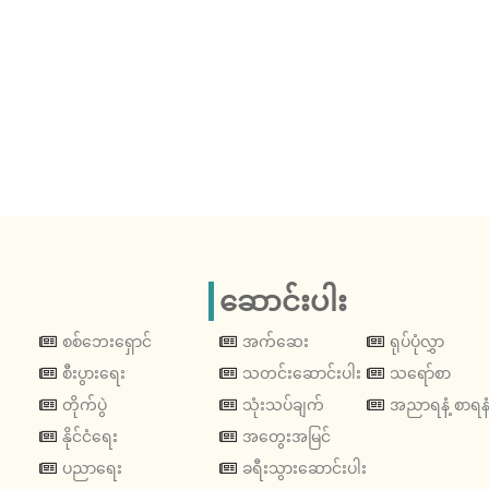
ဆောင်းပါး
စစ်ဘေးရှောင်
အက်ဆေး
ရုပ်ပုံလွှာ
စီးပွားရေး
သတင်းဆောင်းပါး
သရော်စာ
တိုက်ပွဲ
သုံးသပ်ချက်
အညာရနံ့ စာရနံ
နိုင်ငံရေး
အတွေးအမြင်
ပညာရေး
ခရီးသွားဆောင်းပါး