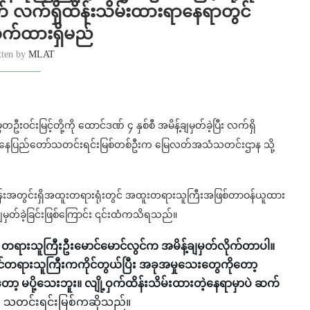
ှတ် လက်ရှိထိန်းသိမ်းထားရာနေရာတွင်
်ထားရှိမည်
tten by
MLAT
တဦးဝင်းမြင့်တို့ကို ထောင်ဒဏ် ၄ နှစ်စီ အမိန့်ချမှတ်ခဲ့ပြီး လက်ရှိ
 နေပြည်တော်သတင်းရင်းမြစ်တစ်ဦးက မြေလတ်အသံသတင်းဌာန သို့
ဝန်းအတွင်းရှိအထူးတရားရုံးတွင် အထူးတရားသူကြီးအဖြစ်တာဝန်ယူထား
ချမှတ်ခဲ့ခြင်းဖြစ်ကြောင်း ၎င်းထံကသိရသည်။
တရားသူကြီးဦးမောင်မောင်လွင်က အမိန့်ချမှတ်လိုက်တာပါ။
ိုင်တရားသူကြီးကကိုင်တွယ်ပြီး အခုအမှုသေး‌တွေကိုတော့
့ မပို့သေးဘူး။ လျို့ဝှက်ထိန်းသိမ်းထားတဲ့နေရာမှာပဲ ဆက်
ု သတင်းရင်းမြစ်ကဆိုသည်။