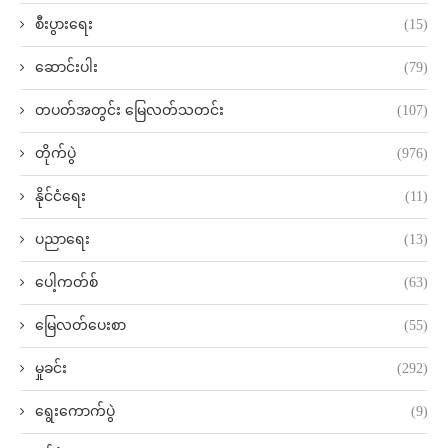
စီးပွားရေး
(15)
ဆောင်းပါး
(79)
တပတ်အတွင်း မြေလတ်သတင်း
(107)
တိုက်ပွဲ
(976)
နိုင်ငံရေး
(11)
ပညာရေး
(13)
ပေါ့ကတ်စ်
(63)
မြေလတ်ပေးစာ
(55)
မှုခင်း
(292)
ရွေးကောက်ပွဲ
(9)