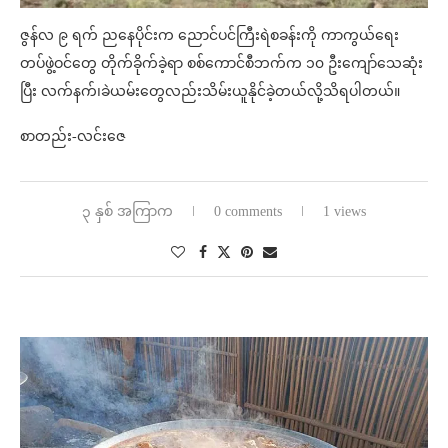
ဇွန်လ ၉ ရက် ညနေပိုင်းက ညောင်ပင်ကြီးရဲစခန်းကို ကာကွယ်ရေး
တပ်ဖွဲ့ဝင်တွေ တိုက်ခိုက်ခဲ့ရာ စစ်ကောင်စီဘက်က ၁၀ ဦးကျော်သေဆုံး
ပြီး လက်နက်၊ခဲယမ်းတွေလည်းသိမ်းယူနိုင်ခဲ့တယ်လို့သိရပါတယ်။
စာတည်း-လင်းဇေ
၃ နှစ် အကြာက
0 comments
1 views