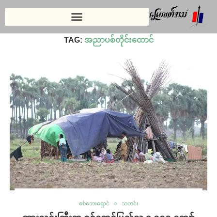
Home
»
အညာပစ်တိုင်းထောင်
TAG:
အညာပစ်တိုင်းထောင်
စစ်ဘေးရှောင်
သတင်း