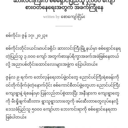
ဆားလင်းကြီးက စစ်ရှောင်ပြည်သူ ၃,၀၀၀ ကျော်
စားဝတ်နေရေးအတွက် အခက်ကြုံနေ
written by
စောကျော်ငြိမ်း
စစ်ကိုင်း၊ ဇွန် ၁၇၊ ၂၀၂၃။
စစ်ကိုင်းတိုင်း၊ယင်းမာပင်ခရိုင်၊ ဆားလင်းကြီးမြို့နယ်မှာ စစ်ရှောင်နေရ
တဲ့ပြည်သူ ၃,၀၀၀ ကျော် အတွက်စားနပ်ရိက္ခာအခက်အခဲဖြစ်နေတယ်
လို့ အညာပစ်တိုင်းထောင်လေးများအဖွဲ့က ပြောပါတယ်။
ဇွန်လ ၉ ရက်က တော်လှန်ရေးတပ်ဖွဲ့ဝင်တွေ ညောင်ပင်ကြီးရဲစခန်းကို
ဝင်တိုက်ခိုက်ခဲ့တဲ့နောက်ပိုင်း စစ်ကောင်စီတပ်ဖွဲ့တွေဟာ ညောင်ပင်ကြီး
ကျေးရွာနဲ့ ရဲစခန်းမှာ ပြန်လည်တပ်စွဲထားပြီး အနီးနားက ကျေးရွာတွေ
ကို မီးရှိုဖျက်ဆီးတာ၊ ရွာသူရွာသားတွေကို ဖမ်းဆီးတာတွေလုပ်နေလို့
ဒေသခံပြည်သူ ၅၀၀၀ ကျော်ဟာ ဘေးကင်းရာကို စစ်ရှောင်နေရတာ
ဖြစ်ပါတယ်။