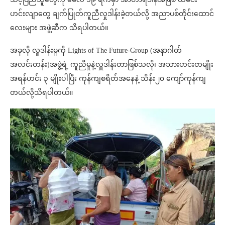
ဟင်းလျာတွေ ချက်ပြုတ်ကူညီလှုဒါန်းခဲ့တယ်လို့ အညာပစ်တိုင်းထောင်
လေးများ အဖွဲ့ဆီက သိရပါတယ်။
အခုလို လှူဒါန်းမှုကို Lights of The Future-Group (အနာဂါတ်
အလင်းတန်း)အဖွဲ့ရဲ့ ကူညီမှုနဲ့လှူဒါန်းတာဖြစ်သလို၊ အသားဟင်းတမျိုး
အရန်ဟင်း ၃ မျိုးပါပြီး ကုန်ကျစရိတ်အနေနဲ့ သိန်း၂၀ ကျော်ကုန်ကျ
တယ်လို့သိရပါတယ်။