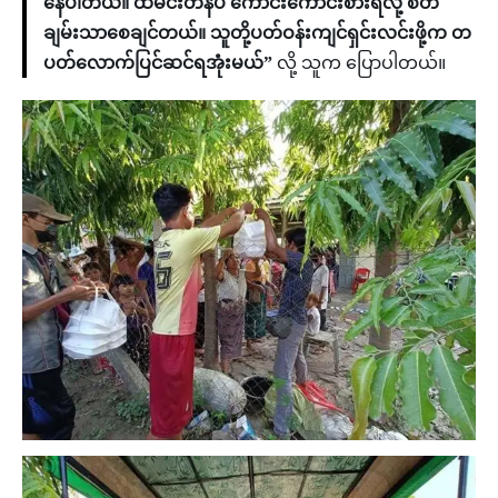
နေပါတယ်။ ထမင်းတနပ် ကောင်းကောင်းစားရလို့ စိတ်
ချမ်းသာစေချင်တယ်။ သူတို့ပတ်ဝန်းကျင်ရှင်းလင်းဖို့က တ
ပတ်လောက်ပြင်ဆင်ရအုံးမယ်”
လို့ သူက ပြောပါတယ်။