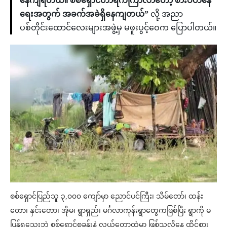
နေကျရတယ်။ စစ်ရှောင်တာရက်ကြာလာတော့ စားဝတ်နေ
ရေးအတွက် အခက်အခဲရှိနေကျတယ်”
လို့ အညာ
ပစ်တိုင်းထောင်လေးများအဖွဲ့မှ မဖူးပွင့်ဝေက ပြောပါတယ်။
စစ်ရှောင်ပြည်သူ ၃,၀၀၀ ကျော်မှာ ညောင်ပင်ကြီး၊ သိမ်တော်၊ ထန်း
တော၊ နှင်းတော၊ အိုမ၊ ရွာရှည်၊ မင်္ဂလာကုန်းရွာတွေကဖြစ်ပြီး ရွာကို မ
ပြန်ရသေးဘဲ စစ်ရှောင်စခန်းနဲ့ လယ်တောထဲမှာ ဖြစ်သလိုနေ ထိုင်စား