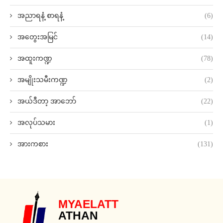
အညာရနံ့ စာရနံ့
(6)
အတွေးအမြင်
(14)
အထူးကဏ္ဍ
(78)
အမျိုးသမီးကဏ္ဍ
(2)
အယ်ဒီတာ့ အာဘော်
(22)
အလုပ်သမား
(1)
အားကစား
(131)
MYAELATT
ATHAN