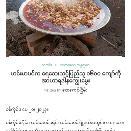
သတင်း
သဘာဝဘေးအန္တရာယ်
ယင်းမာပင်က ရေဘေးသင့်ပြည်သူ ၁၆၀၀ ကျော်ကို
အာဟာရဒါနကျွေးမွေး
written by
စောကျော်ငြိမ်း
စစ်ကိုင်း၊ မေ ၂၀၊ ၂၀၂၃။
စစ်ကိုင်းတိုင်း၊ ယင်းမာပင်ခရိုင်၊ ယင်းမာပင်မြို့နယ်အတွင်းက ရေဘေး
သင့်ပြည်သူတွေကို မေလ ၁၉ ရက်မှာ အာဟာရဒါနအဖြစ် ထမင်း