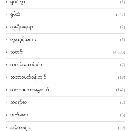
ရုပ်ပုံလွှာ
(1)
ရုပ်သံ
(547)
လူမျိုးရေးရာ
(2)
လူ့အခွင့်အရေး
(1)
သတင်း
(4,893)
သတင်းဆောင်းပါး
(7)
သဘာဝပတ်ဝန်းကျင်
(19)
သဘာဝဘေးအန္တရာယ်
(142)
သရော်စာ
(2)
အက်ဆေး
(3)
အင်တာဗျူး
(20)