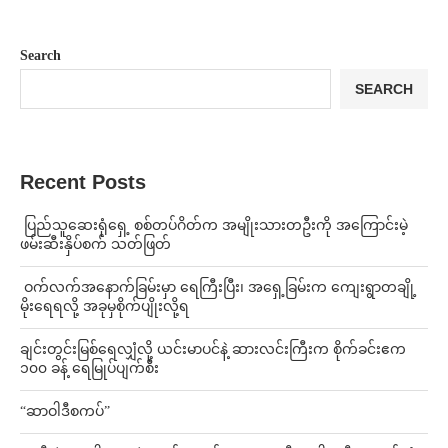
Search
SEARCH
Recent Posts
⁩ ⁨ပြည်သူဆေးရုံရှေ့ စစ်တပ်ဂိတ်က အမျိုးသားတဦးကို အကြောင်းမဲ့
ဖမ်းဆီးနှိပ်စက် သတ်ဖြတ်
⁩ ⁨ဝက်လက်အနောက်ခြမ်းမှာ ရေကြီးပြီး၊ အရှေ့ခြမ်းက ကျေးရွာတချို့
မိုးရေရလို့ အခုမှစိုက်ပျိုးလို့ရ
ချင်းတွင်းမြစ်ရေလျှံလို့ ယင်းမာပင်နဲ့ ဆားလင်းကြီးက စိုက်ခင်းဧက
၁၀၀ ခန့် ရေမြုပ်ပျက်စီး
“ဆာဝါဒီစကပ်”