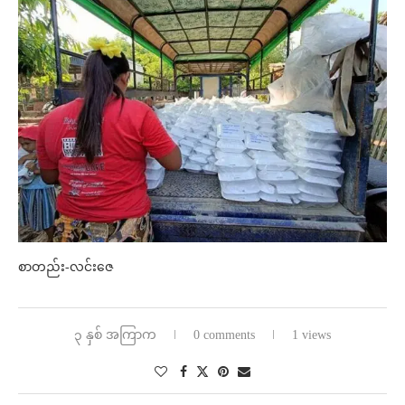
စာတည်း-လင်းဇေ
၃ နှစ် အကြာက
0 comments
1 views