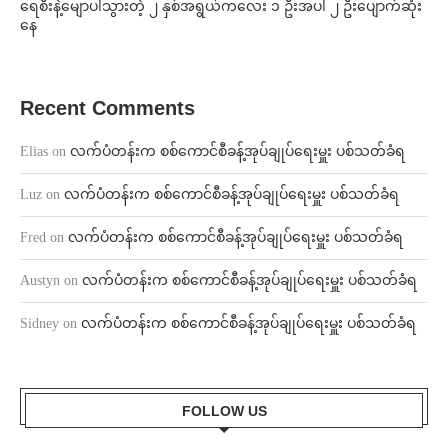
ရေစီးနဲ့မျောပါသွားတဲ့ ၂ နှစ်အရွယ်ကလေး ၁ ဦးအပါ ၂ ဦးပျောက်ဆုံး
နေ
Recent Comments
Elias
on
လက်ပံတန်းက စစ်ကောင်စီခန့်အုပ်ချုပ်ရေးမှူး ပစ်သတ်ခံရ
Luz
on
လက်ပံတန်းက စစ်ကောင်စီခန့်အုပ်ချုပ်ရေးမှူး ပစ်သတ်ခံရ
Fred
on
လက်ပံတန်းက စစ်ကောင်စီခန့်အုပ်ချုပ်ရေးမှူး ပစ်သတ်ခံရ
Austyn
on
လက်ပံတန်းက စစ်ကောင်စီခန့်အုပ်ချုပ်ရေးမှူး ပစ်သတ်ခံရ
Sidney
on
လက်ပံတန်းက စစ်ကောင်စီခန့်အုပ်ချုပ်ရေးမှူး ပစ်သတ်ခံရ
FOLLOW US