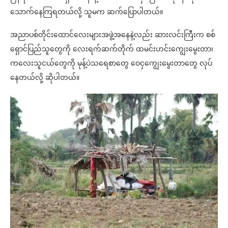
သောက်နေကြရတယ်လို့ သူမက ဆက်ပြောပါတယ်။
အညာပစ်တိုင်းထောင်လေးများအဖွဲ့အနေနဲ့လည်း ဆားလင်းကြီးက စစ်
ရှောင်ပြည်သူတွေကို လေးရက်ဆက်တိုက် ထမင်းဟင်းကျွေးမွေးတာ၊
ကလေးသူငယ်တွေကို မုန့်ပဲသရေစာတွေ ဝေငှကျွေးမွေးတာတွေ လုပ်
နေတယ်လို့ ဆိုပါတယ်။