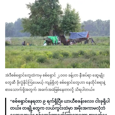
အဲဒီစစ်ရှောင်တွေထဲကမှ စစ်ရှောင် ၂,၀၀၀ ခန့်ဟာ နီးစပ်ရာ ဆွေမျိုး
တွေဆီ ခိုလှုံနိုင်ကြပေမယ့် ကျန်ရှိတဲ့ စစ်ရှောင်တွေဟာ နေထိုင်စရာနဲ့
စားသောက်ဖို့အတွက် အခက်အခဲဖြစ်နေတာလို့ သိရပါတယ်။
“စစ်ရှောင်နေရတာ ၉ ရက်ရှိပြီ။ ယာယီစခန်းလေး၊ ငါးခုရှိပါ
တယ်။ တချို့တွေက လယ်ကွင်းထဲမှာ အမိုးအကာမလုံဘဲ