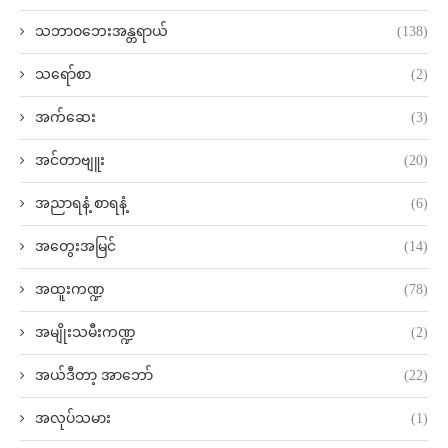
သဘာဝဘေးအန္တရာယ်
(138)
သရော်စာ
(2)
အက်ဆေး
(3)
အင်တာဗျူး
(20)
အညာရနံ့ စာရနံ့
(6)
အတွေးအမြင်
(14)
အထူးကဏ္ဍ
(78)
အမျိုးသမီးကဏ္ဍ
(2)
အယ်ဒီတာ့ အာဘော်
(22)
အလုပ်သမား
(1)