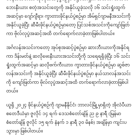
ဘေးနီးယား စတဲ့အသင်းတွေကို အနိုင်ယူခဲ့သလို ၁၆ သင်းရှုံးထွက်
အဆင့်မှာ ဂျော်ဂျီရာ၊ ကွာတားဖိုင်နယ်ပွဲစဉ်မှာ အိမ်ရှင်ဂျာမနီအသင်းကို
အနိုင်ယူခဲ့ပြီး ဆီမီးဖိုင်နယ်ပွဲစဉ်မှာတော့ ပြင်သစ်အသင်းကိုကျော်ဖြတ်
ကာ ဗိုလ်လုပွဲအဆင့်အထိ တက်ရောက်လာခဲ့တာဖြစ်ပါတယ်။
အင်္ဂလန်အသင်းကတော့ အုပ်စုအဆင့်ပွဲစဉ်မှာ ဆားဘီးယားကိုအနိုင်ရ
ကာ ဒိန်းမတ်နဲ့ ဆလိုဗေးနီးယားအသင်းတို့ကို သရေရရှိခဲ့ပြီး ၁၆ သင်း
ရှုံးထွက်အဆင့်မှာ ဆလိုဗက်ကီးယား၊ ကွာတားဖိုင်နယ်ပွဲစဉ်မှာ ဆွစ်ဇာ
လန်အသင်းကို အနိုင်ယူခဲ့ပြီး ဆီမီးဖိုင်နယ်ပွဲစဉ်မှာ နယ်သာလန်အသင်း
ကို ကျော်ဖြတ်ကာ ဗိုလ်လုပွဲအဆင့်အထိ တက်ရောက်လာခဲ့တာဖြစ်ပါ
တယ်။
ယူရို ၂၀၂၄ ဖိုင်နယ်ပွဲစဉ်ကို ဂျာမနီနိုင်ငံ၊ ဘာလင်မြို့မှာရှိတဲ့ အိုလံပီယာ
စတေဒီယံမှာ ဇူလိုင် ၁၄ ရက် ဒေသစံတော်ချိန် ည ၉ နာရီ (မြန်မာ
စံတော်ချိန် ဇူလိုင် ၁၅ ရက် နံနက် ၁ နာရီ ၃၀ မိနစ်) အချိန်မှာ ကျင်းပ
သွားမှာ ဖြစ်ပါတယ်။