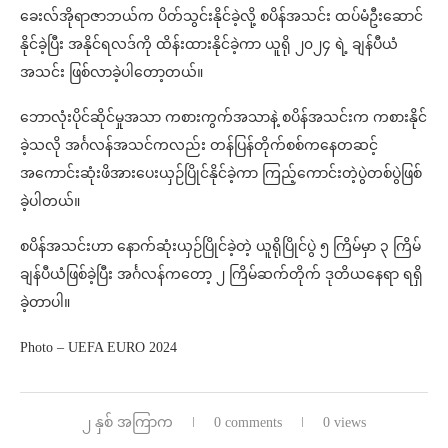
ခေးလ်အိုရာဇာဘယ်က ပိတ်သွင်းနိုင်ခဲ့လို့ စပိန်အသင်း ထပ်မံဦးဆောင်
နိုင်ခဲ့ပြီး အနိုင်ရလဒ်ကို ထိန်းထားနိုင်ခဲ့ကာ ယူရို ၂၀၂၄ ရဲ့ ချန်ပီယံ
အသင်း ဖြစ်လာခဲ့ပါတော့တယ်။
ဘောလုံးပိုင်ဆိုင်မှုအသာ ကစားကွက်အသာနဲ့ စပိန်အသင်းက ကစားနိုင်
ခဲ့သလို အင်္ဂလန်အသင်ကလည်း တန်ပြန်တိုက်စစ်ကနေတဆင့်
အကောင်းဆုံးဖိအားပေးယှဉ်ပြိုင်နိုင်ခဲ့ကာ ကြည့်ကောင်းတဲ့ပွဲတစ်ပွဲဖြစ်
ခဲ့ပါတယ်။
စပိန်အသင်းဟာ နောက်ဆုံးယှဉ်ပြိုင်ခဲ့တဲ့ ယူရိုပြိုင်ပွဲ ၅ ကြိမ်မှာ ၃ ကြိမ်
ချန်ပီယံဖြစ်ခဲ့ပြီး အင်္ဂလန်ကတော့ ၂ ကြိမ်ဆက်တိုက် ဒုတိယနေရာ ရရှိ
ခဲ့တာပါ။
Photo – UEFA EURO 2024
၂ နှစ် အကြာက
0 comments
0 views