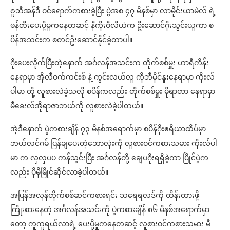
ဇူဘီအန်ဒီ ဝင်ရောက်ကစားခဲ့ပြီး ပွဲအစ ၄၇ မိနစ်မှာ လာမိုင်းယာမဲလ် ရဲ့
ဖန်တီးပေးပို့မှုကနေတဆင့် နီကိုးဝီလီယံက ဦးဆောင်ဂိုးသွင်းယူကာ စ
ပိန်အသင်းက စတင်ဦးဆောင်နိုင်ခဲ့တာပါ။
ဂိုးပေးလိုက်ပြီးတဲ့နောက် အင်္ဂလန်အသင်းက တိုက်စစ်မှူး ဟာရီကိန်း
နေရာမှာ အိုလီဝက်ကင်းစ် နဲ့ ကွင်းလယ်လူ ကိုဘီမိုင်နူးနေရာမှာ ကိုးလ်
ပါမာ တို့ လူစားလဲခဲ့သလို စပိန်ကလည်း တိုက်စစ်မှူး မိုရာတာ နေရာမှာ
မီခေးလ်အိုရာဇာဘယ်ကို လူစားလဲခဲ့ပါတယ်။
အဲ့ဒီနောက် ပွဲကစားချိန် ၇၃ မိနစ်အရောက်မှာ စပိန်ဂိုးဧရိယာထိပ်မှာ
ဘယ်လင်ဂမ် ပြန်ချပေးတဲ့ဘောလုံးကို လူစားဝင်ကစားသမား ကိုးလ်ပါ
မာ က လှလှပပ ကန်သွင်းပြီး အင်္ဂလန်တို့ ချေပဂိုးရရှိခဲ့ကာ ပြိုင်ပွဲက
လည်း ပိုမိုမြိုင်ဆိုင်လာခဲ့ပါတယ်။
အပြန်အလှန်တိုက်စစ်ဆင်ကစားရင်း သရေရလဒ်ကို ထိန်းထားဖို့
ကြိုးစားနေတဲ့ အင်္ဂလန်အသင်းကို ပွဲကစားချိန် ၈၆ မိနစ်အရောက်မှာ
တော့ ကူကူရယ်လာရဲ့ ပေးပို့မှုကနေတဆင့် လူစားဝင်ကစားသမား မီ