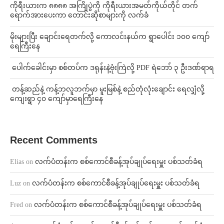
ကိုရီးယားက ၈၈၈၈ အကြိုပွဲကို ကိုရီးယားအမတ်ကိုယ်တိုင် တက်
ရောက်အားပေးကာ တောင်းဆိုစာများကို လက်ခံ
⁨မိုးများပြီး ချောင်းရေတက်လို့ ကောလင်းနယ်က ရွာပေါင်း ၁၀၀ ကျော်
ရေကြီးနေ
⁩ ⁨ပေါက်ခေါင်းမှာ စစ်တပ်က ဒရုန်းနဲ့ဗုံးကြဲလို့ PDF ရဲဘော် ၃ ဦးဒဏ်ရာရ
⁩ ⁨တန့်ဆည်နဲ့ ကန့်ဘလူဘက်မှာ မူးမြစ်နဲ့ စည်တုံလုံးချောင်း ရေလျှံလို့
ကျေးရွာ ၄၀ ကျော်မှာရေကြီးနေ
Recent Comments
Elias
on
လက်ပံတန်းက စစ်ကောင်စီခန့်အုပ်ချုပ်ရေးမှူး ပစ်သတ်ခံရ
Luz
on
လက်ပံတန်းက စစ်ကောင်စီခန့်အုပ်ချုပ်ရေးမှူး ပစ်သတ်ခံရ
Fred
on
လက်ပံတန်းက စစ်ကောင်စီခန့်အုပ်ချုပ်ရေးမှူး ပစ်သတ်ခံရ