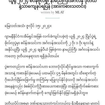
ယူရို ၂၀၂၄ စပိန်ဗိုလ်စွဲ၊ နာမည်ကြီးအင်္ဂလန် ဒုတိယ
နဲ့သာကျေနပ်ရပြန် (အားကစားသတင်း)
written by
MLAT
မြေလတ်အသံ၊ ဇူလိုင် ၁၅၊ ၂၀၂၄။
ဂျာမနီနိုင်ငံကအိမ်ရှင်အဖြစ် လက်ခံကျင်းပခဲ့တဲ့ ယူရို ၂၀၂၄ ပြိုင်ပွဲရဲ့
ဗိုလ်လုပွဲမှာ စပိန်အသင်းက အင်္ဂလန်အသင်းကို ၂ ဂိုး ၁ ဂိုး ရလဒ်နဲ့
အနိုင်ယူပြီး ယူရို ၂၀၂၄ ချန်ပီယံ ဖြစ်ခဲ့ကာ နာမည်ကြီး အင်္ဂလန်အသင်း
ကတော့ ဒုတိယနေရာသာ ရရှိခဲ့ပါတယ်။
ပွဲစကတည်းက စပိန်အသင်းဟာ ဘောလုံးပိုင်ဆိုင်မှုအသာ ကစားကွက်
အသာနဲ့ ကစားနိုင်ခဲ့ပေမယ့် ပထမပိုင်း ၄၅ မိနစ်အတွင်း ထိရောက်တဲ့
ဂိုးပေါက်ခြိမ်းခြောက်မှု တကြိမ်မှ မပြုလုပ်နိုင်ခဲ့သလို အင်္ဂလန်အသင်း
အနေနဲ့လည်း ခံစစ်ပိုင်းကိုဦးစားပေးကစားခဲ့ပြီး တန်ပြန်တိုက်စစ်ကစား
ခဲ့ပေမယ့် စပိန်နောက်တန်းကို ကျော်ဖြတ်နိုင်ခဲ့ခြင်းမရှိခဲ့ပါဘူး။
ဒုတိယပိုင်းအစမှာ ဒဏ်ရာရသွားတဲ့ကွင်းလယ်လူ ရိုဒရီနေရာမှာ မာတင်