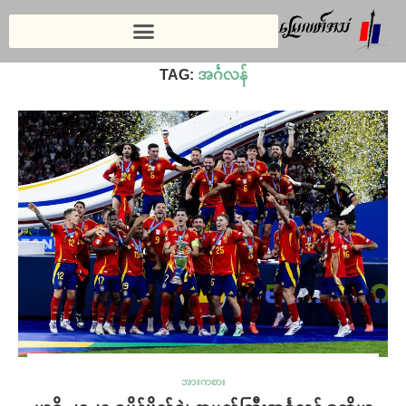
Home
»
အင်္ဂလန်
TAG:
အင်္ဂလန်
အားကစား