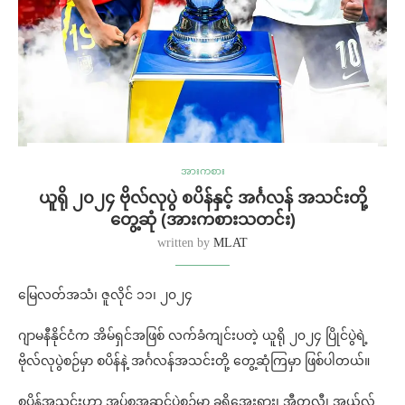
အားကစား
ယူရို ၂၀၂၄ ဗိုလ်လုပွဲ စပိန်နှင့် အင်္ဂလန် အသင်းတို့
တွေ့ဆုံ (အားကစားသတင်း)
written by
MLAT
မြေလတ်အသံ၊ ဇူလိုင် ၁၁၊ ၂၀၂၄
ဂျာမနီနိုင်ငံက အိမ်ရှင်အဖြစ် လက်ခံကျင်းပတဲ့ ယူရို ၂၀၂၄ ပြိုင်ပွဲရဲ့
ဗိုလ်လုပွဲစဉ်မှာ စပိန်နဲ့ အင်္ဂလန်​အသင်းတို့ တွေ့ဆုံကြမှာ ဖြစ်ပါတယ်။
စပိန်အသင်းဟာ အုပ်စုအဆင့်ပွဲစဉ်မှာ ခရိုအေးရှား၊ အီတလီ၊ အယ်လ်