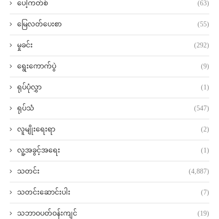
ပေါ့ကတ်စ်
(63)
မြေလတ်ပေးစာ
(55)
မှုခင်း
(292)
ရွေးကောက်ပွဲ
(9)
ရုပ်ပုံလွှာ
(1)
ရုပ်သံ
(547)
လူမျိုးရေးရာ
(2)
လူ့အခွင့်အရေး
(1)
သတင်း
(4,887)
သတင်းဆောင်းပါး
(7)
သဘာဝပတ်ဝန်းကျင်
(19)