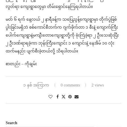
လွတ်ရာ ကျေးရွာတွေမှာ တိမ်းရှောင်နေကြရပါတယ်။
မတ် ၆ ရက် နေ့လယ် ၂ နာရီခန့်က သပြေညွန့်ကျေးရွာမှာ တိုက်ပွဲဖြစ်
ပွါးခြင်းမရှိဘဲ စစ်ကောင်စီဘက်က ဂျက်ဖိုက်တာ ၁ စီးနဲ့ ကျောက်ကြီး
ပေါက်ကျေးရွာနဲ့မကျီးတောကျေးရွာတို့ကို ဗုံးကြဲခဲ့ရာ ၂ ဦးသေဆုံးပြီး
၂ ဦးဒဏ်ရာရခဲ့ကာ ဘုန်းကြီးကျောင်း ၁ ကျောင်းနဲ့ နေအိမ် ၁၀ လုံး
ထက်မနည်း ပျက်စီးခဲ့တယ်လို့ သိရပါတယ်။
စာတည်း – ကိုချမ်း
၁ နှစ် အကြာက
0 comments
2 views
Search