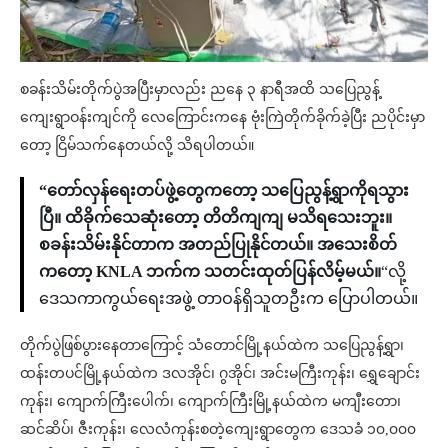
စခန်းသိမ်းတိုက်ပွဲအပြီးမှာလည်း ညနေ ၃ နာရီအထိ သပြေညွန့်
ကျေးရွာဝန်းကျင်ကို လေကြောင်းကနေ ဗုံးကြဲတိုက်ခိုက်ခဲ့ပြီး ညပိုင်းမှာ
တော့ ငြိမ်သက်နေတယ်လို့ သိရပါတယ်။
“တော်လှန်ရေးတပ်ဖွဲ့တွေကတော့ သပြေညွန့်ရွာကိုရသွား
ပြီ။ ထိခိုက်သေဆုံးတော့ တိတိကျကျ မသိရသေးဘူး။
စခန်းသိမ်းနိုင်တာက အတည်ပြုနိုင်တယ်။ အသေးစိတ်
ကတော့ KNLA ဘက်က သတင်းထုတ်ပြန်လိမ့်မယ်။
“လို့
ဒေသကာကွယ်ရေးအဖွဲ့ တာဝန်ရှိသူတဦးက ပြောပါတယ်။
တိုက်ပွဲဖြစ်ပွားနေတာကြောင့် သံတောင်မြို့နယ်ထဲက သပြေညွန့်ရွာ၊
ထန်းတပင်မြို့နယ်ထဲက ဒလအိုင်၊ ဂွအိုင်၊ အင်းမကြီးကုန်း၊ ရွှေချောင်း
ကုန်း၊ ကျောက်ကြီးပေါက်၊ ကျောက်ကြီးမြို့နယ်ထဲက မကျီးတော၊
ဆင်ဆိပ်၊ ဇီးကုန်း၊ လေလံကုန်းစတဲ့ကျေးရွာတွေက ဒေသခံ ၁၀,၀၀၀