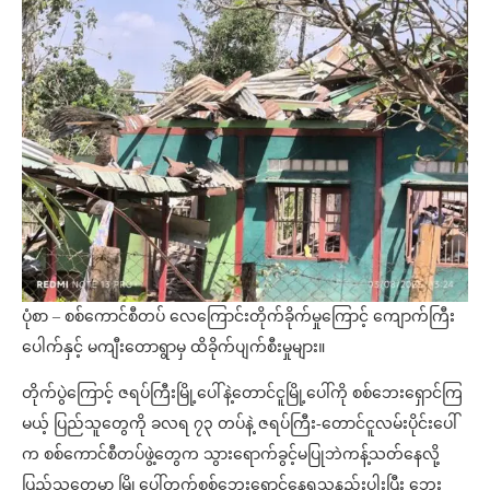
ပုံစာ – စစ်ကောင်စီတပ် လေကြောင်းတိုက်ခိုက်မှုကြောင့် ကျောက်ကြီး
ပေါက်နှင့် မကျီးတောရွာမှ ထိခိုက်ပျက်စီးမှုများ။
တိုက်ပွဲကြောင့် ဇရပ်ကြီးမြို့ပေါ်နဲ့တောင်ငူမြို့ပေါ်ကို စစ်ဘေးရှောင်ကြ
မယ့် ပြည်သူတွေကို ခလရ ၇၃ တပ်နဲ့ ဇရပ်ကြီး-တောင်ငူလမ်းပိုင်းပေါ်
က စစ်ကောင်စီတပ်ဖွဲ့တွေက သွားရောက်ခွင့်မပြုဘဲကန့်သတ်နေလို့
ပြည်သူတွေမှာ မြို့ပေါ်တက်စစ်ဘေးရှောင်နေရသူနည်းပါးပြီး ဘေး