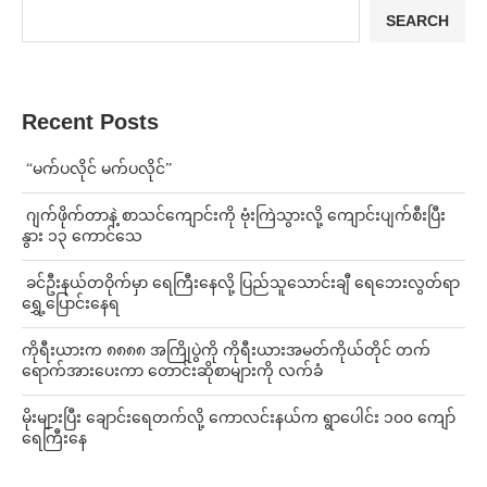
SEARCH
Recent Posts
⁨ ⁨“မက်ပလိုင် မက်ပလိုင်”
⁨⁩ ⁨ဂျက်ဖိုက်တာနဲ့ စာသင်ကျောင်းကို ဗုံးကြဲသွားလို့ ကျောင်းပျက်စီးပြီး
နွား ၁၃ ကောင်သေ
⁩ ⁨ခင်ဦးနယ်တဝိုက်မှာ ရေကြီးနေလို့ ပြည်သူသောင်းချီ ရေဘေးလွတ်ရာ
ရွှေ့ပြောင်းနေရ
ကိုရီးယားက ၈၈၈၈ အကြိုပွဲကို ကိုရီးယားအမတ်ကိုယ်တိုင် တက်
ရောက်အားပေးကာ တောင်းဆိုစာများကို လက်ခံ
⁨မိုးများပြီး ချောင်းရေတက်လို့ ကောလင်းနယ်က ရွာပေါင်း ၁၀၀ ကျော်
ရေကြီးနေ