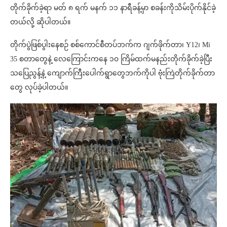
တိုက်ခိုက်ခဲ့ရာ မတ် ၈ ရက် မနက် ၁၁ နာရီခန့်မှာ စခန်းကိုသိမ်းပိုက်နိုင်ခဲ့
တယ်လို့ ဆိုပါတယ်။
တိုက်ပွဲဖြစ်ပွါးနေစဉ် စစ်ကောင်စီတပ်ဘက်က ဂျက်ဖိုက်တာ၊ Y12၊ Mi
35 စတာတွေနဲ့ လေကြောင်းကနေ ၁၀ ကြိမ်ထက်မနည်းတိုက်ခိုက်ခဲ့ပြီး
သပြေညွန့်နဲ့ ကျောက်ကြီးပေါက်ရွာတွေဘက်ကိုပါ ဗုံးကြဲတိုက်ခိုက်တာ
တွေ လုပ်ခဲ့ပါတယ်။