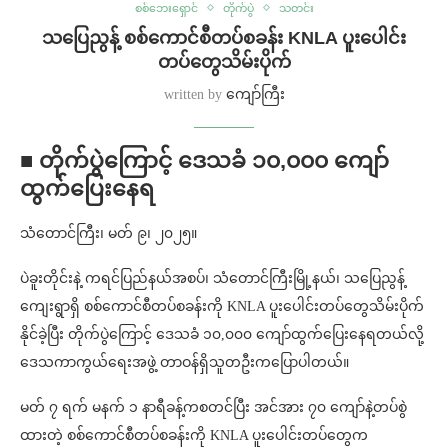
စစ်ဘေးရှောင်
တိုက်ပွဲ
သတင်း
သပြေညွန့် စစ်ကောင်စီတပ်စခန်း KNLA ပူးပေါင်း
တပ်တွေသိမ်းပိုက်
written by
ကျော်ကြီး
■ တိုက်ပွဲကြောင့် ဒေသခံ ၁၀,၀၀၀ ကျော်
ထွက်ပြေးနေရ
သံတောင်ကြီး၊ မတ် ၉၊ ၂၀၂၅။
ပဲခူးတိုင်းနဲ့ ကရင်ပြည်နယ်အစပ်၊ သံတောင်ကြီးမြို့နယ်၊ သပြေညွန့်
ကျေးရွာရှိ စစ်ကောင်စီတပ်စခန်းကို KNLA ပူးပေါင်းတပ်တွေသိမ်းပိုက်
နိုင်ခဲ့ပြီး တိုက်ပွဲကြောင့် ဒေသခံ ၁၀,၀၀၀ ကျော်ထွက်ပြေးနေရတယ်လို့
ဒေသကာကွယ်ရေးအဖွဲ့ တာဝန်ရှိသူတဦးကပြောပါတယ်။
မတ် ၇ ရက် မနက် ၁ နာရီခန့်ကစတင်ပြီး အင်အား ၇၀ ကျော်နဲ့တပ်စွဲ
ထားတဲ့ စစ်ကောင်စီတပ်စခန်းကို KNLA ပူးပေါင်းတပ်တွေက