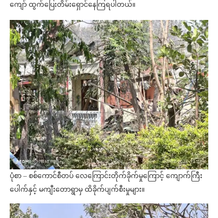
ကျော် ထွက်ပြေးတိမ်းရှောင်နေကြရပါတယ်။
ပုံစာ – စစ်ကောင်စီတပ် လေကြောင်းတိုက်ခိုက်မှုကြောင့် ကျောက်ကြီး
ပေါက်နှင့် မကျီးတောရွာမှ ထိခိုက်ပျက်စီးမှုများ။