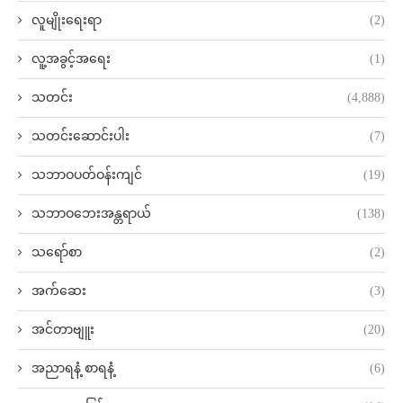
လူမျိုးရေးရာ
(2)
လူ့အခွင့်အရေး
(1)
သတင်း
(4,888)
သတင်းဆောင်းပါး
(7)
သဘာဝပတ်ဝန်းကျင်
(19)
သဘာဝဘေးအန္တရာယ်
(138)
သရော်စာ
(2)
အက်ဆေး
(3)
အင်တာဗျူး
(20)
အညာရနံ့ စာရနံ့
(6)