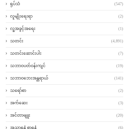
ရုပ်သံ
(547)
လူမျိုးရေးရာ
(2)
လူ့အခွင့်အရေး
(1)
သတင်း
(4,891)
သတင်းဆောင်းပါး
(7)
သဘာဝပတ်ဝန်းကျင်
(19)
သဘာဝဘေးအန္တရာယ်
(141)
သရော်စာ
(2)
အက်ဆေး
(3)
အင်တာဗျူး
(20)
အညာရနံ့ စာရနံ့
(6)