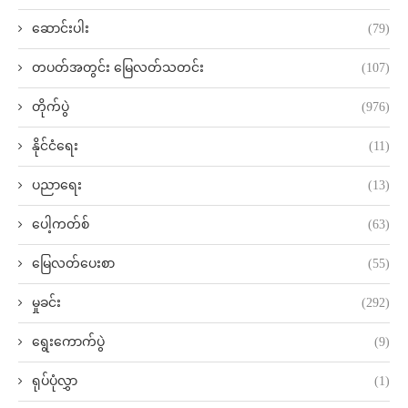
ဆောင်းပါး
(79)
တပတ်အတွင်း မြေလတ်သတင်း
(107)
တိုက်ပွဲ
(976)
နိုင်ငံရေး
(11)
ပညာရေး
(13)
ပေါ့ကတ်စ်
(63)
မြေလတ်ပေးစာ
(55)
မှုခင်း
(292)
ရွေးကောက်ပွဲ
(9)
ရုပ်ပုံလွှာ
(1)