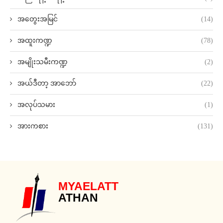
အတွေးအမြင်
(14)
အထူးကဏ္ဍ
(78)
အမျိုးသမီးကဏ္ဍ
(2)
အယ်ဒီတာ့ အာဘော်
(22)
အလုပ်သမား
(1)
အားကစား
(131)
MYAELATT
ATHAN