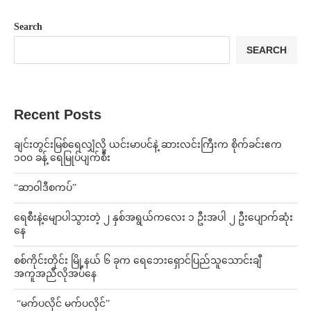
Search
SEARCH
Recent Posts
ချင်းတွင်းမြစ်ရေလျှံလို့ ယင်းမာပင်နဲ့ ဆားလင်းကြီးက စိုက်ခင်းဧက
၁၀၀ ခန့် ရေမြုပ်ပျက်စီး
“ဆာဝါဒီစကပ်”
ရေစီးနဲ့မျောပါသွားတဲ့ ၂ နှစ်အရွယ်ကလေး ၁ ဦးအပါ ၂ ဦးပျောက်ဆုံး
နေ
စစ်ကိုင်းတိုင်း မြို့နယ် ၆ ခုက ရေဘေးရှောင်ပြည်သူသောင်းချီ
အကူအညီလိုအပ်နေ
⁨ ⁨“မက်ပလိုင် မက်ပလိုင်”