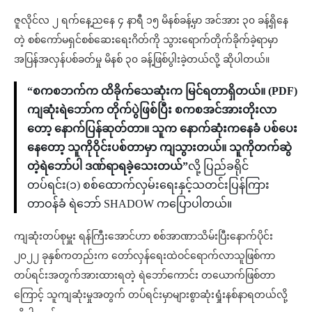
ဇူလိုင်လ ၂ ရက်နေ့ညနေ ၄ နာရီ ၁၅ မိနစ်ခန့်မှာ အင်အား ၃၀ ခန့်ရှိနေ
တဲ့ စစ်ကော်မရှင်စစ်ဆေးရေးဂိတ်ကို သွားရောက်တိုက်ခိုက်ခဲ့ရာမှာ
အပြန်အလှန်ပစ်ခတ်မှု မိနစ် ၃၀ ခန့်ဖြစ်ပွါးခဲ့တယ်လို့ ဆိုပါတယ်။
“စကစဘက်က ထိခိုက်သေဆုံးက မြင်ရတာရှိတယ်။ (PDF)
ကျဆုံးရဲဘော်က တိုက်ပွဲဖြစ်ပြီး စကစအင်အားတိုးလာ
တော့ နောက်ပြန်ဆုတ်တာ။ သူက နောက်ဆုံးကနေခံ ပစ်ပေး
နေတော့ သူကိုဝိုင်းပစ်တာမှာ ကျသွားတယ်။ သူကိုတက်ဆွဲ
တဲ့ရဲဘော်ပါ ဒဏ်ရာရခဲ့သေးတယ်”
လို့ ပြည်ခရိုင်
တပ်ရင်း(၁) စစ်ထောက်လှမ်းရေးနှင့်သတင်းပြန်ကြား
တာဝန်ခံ ရဲဘော် SHADOW ကပြောပါတယ်။
ကျဆုံးတပ်စုမှူး ရန်ကြီးအောင်ဟာ စစ်အာဏာသိမ်းပြီးနောက်ပိုင်း
၂၀၂၂ ခုနှစ်ကတည်းက တော်လှန်ရေးထဲဝင်ရောက်လာသူဖြစ်ကာ
တပ်ရင်းအတွက်အားထားရတဲ့ ရဲဘော်ကောင်း တယောက်ဖြစ်တာ
ကြောင့် သူကျဆုံးမှုအတွက် တပ်ရင်းမှာများစွာဆုံးရှုံးနစ်နာရတယ်လို့