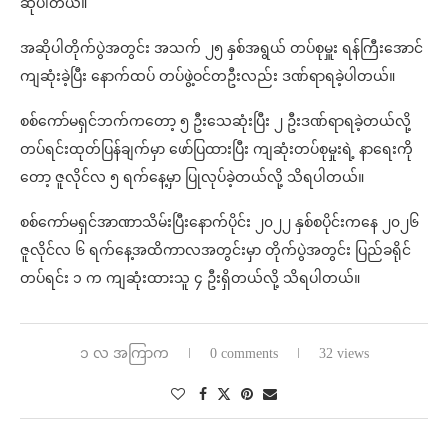
ဆိုပါတယ်။
အဆိုပါတိုက်ပွဲအတွင်း အသက် ၂၅ နှစ်အရွယ် တပ်စုမှူး ရန်ကြီးအောင်
ကျဆုံးခဲ့ပြီး နောက်ထပ် တပ်ဖွဲ့ဝင်တဦးလည်း ဒဏ်ရာရခဲ့ပါတယ်။
စစ်ကော်မရှင်ဘက်ကတော့ ၅ ဦးသေဆုံးပြီး ၂ ဦးဒဏ်ရာရခဲ့တယ်လို့
တပ်ရင်းထုတ်ပြန်ချက်မှာ ဖော်ပြထားပြီး ကျဆုံးတပ်စုမှုးရဲ့ နာရေးကို
တော့ ဇူလိုင်လ ၅ ရက်နေ့မှာ ပြုလုပ်ခဲ့တယ်လို့ သိရပါတယ်။
စစ်ကော်မရှင်အာဏာသိမ်းပြီးနောက်ပိုင်း ၂၀၂၂ နှစ်စပိုင်းကနေ ၂၀၂၆
ဇူလိုင်လ ၆ ရက်နေ့အထိကာလအတွင်းမှာ တိုက်ပွဲအတွင်း ပြည်ခရိုင်
တပ်ရင်း ၁ က ကျဆုံးထားသူ ၄ ဦးရှိတယ်လို့ သိရပါတယ်။
၁ လ အကြာက
0 comments
32 views