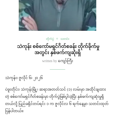
တိုက်ပွဲ
သတင်း
⁨⁩ ⁨သဲကုန်း စစ်ကော်မရှင်ဂိတ်စခန်း တိုက်ခိုက်မှု
အတွင်း နှစ်ဖက်ကျဆုံးရှိ
written by
ကျော်ကြီး
သဲကုန်း၊ ဇူလိုင် ၆၊ ၂၀၂၆
ပဲခူးတိုင်း၊ သဲကုန်းမြို့၊ ဆရာအတတ်သင် (၁) လမ်းမှာ အထိုင်ချထား
တဲ့ စစ်ကော်မရှင်ဂိတ်စခန်းမှာ တိုက်ပွဲဖြစ်ပွါးခဲ့ပြီး နှစ်ဖက်ကျဆုံးမှုရှိ
တယ်လို့ ပြည်ခရိုင်တပ်ရင်း ၁ က ဇူလိုင်လ ၆ ရက်နေ့မှာ သတင်းထုတ်
ပြန်ပါတယ်။