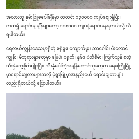
အလားတူ နှမ်းဖြူစပေါ်ချိန်မှာ တတင်း ၁၃၀၀၀၀ ကျပ်စျေးရှိပြီး၊
လက်ရှိ ရောင်းချချိန်မျာတော့ ၁၀၈၀၀၀.ကျပ်နဲ့ရောင်းနေရတယ်လို့ သိ
ရပါတယ်။
ရေလယ်ကျွန်းဒေသမှာရှိတဲ့ ဖရုံဖူး၊ ကျောက်ဖူး၊ သာဂေါင်၊ မီးလောင်
ကျွန်း၊ မိဘုရားရွာတွေမှာ မြေပဲ၊ ငရုတ်၊ နှမ်း၊ ပဲတီစိမ်း၊ ကြက်သွန် စတဲ့
သီးနှံတွေစိုက်ပျိုးပြီး၊ သီးနှံပေါ်တဲ့အချိန်တောင်သူတွေက ရေစကြိုမြို့
မှာရောင်းချတာများသလို မုံရွာမြို့မှာအနည်းငယ် ရောင်းချတာမျိုး
လည်းရှိတယ်လို့ ပြောပါတယ်။