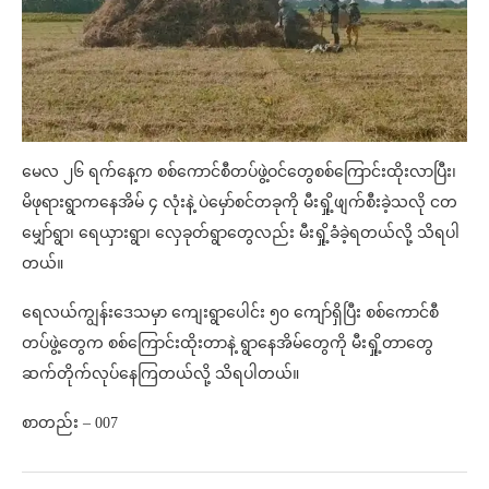
မေလ ၂၆ ရက်နေ့က စစ်ကောင်စီတပ်ဖွဲ့ဝင်တွေစစ်ကြောင်းထိုးလာပြီး၊
မိဖုရားရွာကနေအိမ် ၄ လုံးနဲ့ ပဲမှော်စင်တခုကို မီးရှို့ဖျက်စီးခဲ့သလို ငတ
မျှော်ရွာ၊ ရေယှားရွာ၊ လှေခုတ်ရွာတွေလည်း မီးရှို့ခံခဲ့ရတယ်လို့ သိရပါ
တယ်။
ရေလယ်ကျွန်းဒေသမှာ ကျေးရွာပေါင်း ၅၀ ကျော်ရှိပြီး စစ်ကောင်စီ
တပ်ဖွဲ့တွေက စစ်ကြောင်းထိုးတာနဲ့ ရွာနေအိမ်တွေကို မီးရှို့တာတွေ
ဆက်တိုက်လုပ်နေကြတယ်လို့ သိရပါတယ်။
စာတည်း – 007