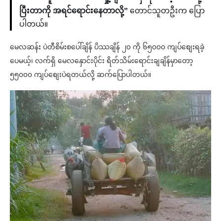
ပြီးတာကို အရင်ရောင်းနေတာလို့”
တောင်သူတဦးက ပြော
ပါတယ်။
မေလဆန်း ပဲတီစိမ်းစပေါ်ချိန် ပိဿချိန် ၂၀ ကို ၆၅၀၀၀ ကျပ်စျေးရခဲ့
ပေမယ့်၊ လက်ရှိ မေလနှောင်းပိုင်း ရိတ်သိမ်းရောင်းချချိန်မှာတော့
၅၅၀၀၀ ကျပ်စျေးပဲရတယ်လို့ ဆက်ပြောပါတယ်။