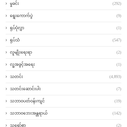
မှုခင်း
(292)
ရွေးကောက်ပွဲ
(9)
ရုပ်ပုံလွှာ
(1)
ရုပ်သံ
(547)
လူမျိုးရေးရာ
(2)
လူ့အခွင့်အရေး
(1)
သတင်း
(4,893)
သတင်းဆောင်းပါး
(7)
သဘာဝပတ်ဝန်းကျင်
(19)
သဘာဝဘေးအန္တရာယ်
(142)
သရော်စာ
(2)