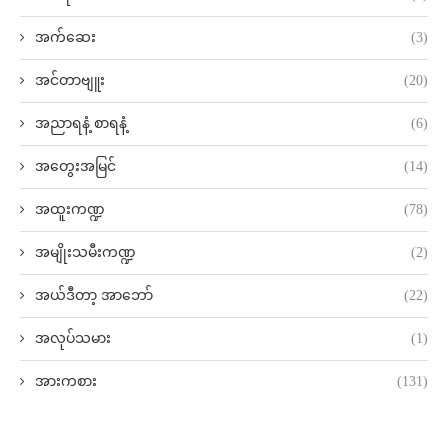
အက်ဆေး
(3)
အင်တာဗျူး
(20)
အညာရနံ့ စာရနံ့
(6)
အတွေးအမြင်
(14)
အထူးကဏ္ဍ
(78)
အမျိုးသမီးကဏ္ဍ
(2)
အယ်ဒီတာ့ အာဘော်
(22)
အလုပ်သမား
(1)
အားကစား
(131)