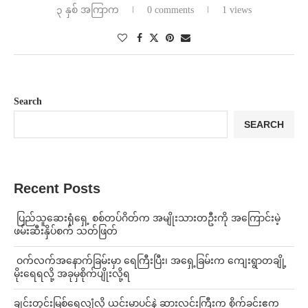
၃ နှစ် အကြာက
0 comments
1 views
Search
SEARCH
Recent Posts
⁩ ⁨ပြည်သူဆေးရုံရှေ့ စစ်တပ်ဂိတ်က အမျိုးသားတဦးကို အကြောင်းမဲ့
ဖမ်းဆီးနှိပ်စက် သတ်ဖြတ်
⁩ ⁨ဝက်လက်အနောက်ခြမ်းမှာ ရေကြီးပြီး၊ အရှေ့ခြမ်းက ကျေးရွာတချို့
မိုးရေရလို့ အခုမှစိုက်ပျိုးလို့ရ
ချင်းတွင်းမြစ်ရေလျှံလို့ ယင်းမာပင်နဲ့ ဆားလင်းကြီးက စိုက်ခင်းဧက