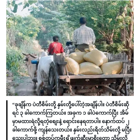
“ခုချိန်က ပဲတီစိမ်းတို့ နှမ်းတို့ပေါ်တဲ့အချိန်ပါ။ ပဲတီစိမ်းဆို
ရင် ၃ ခါကောက်ကြတယ်။ အခုက ၁ ခါပဲကောက်ပြီး အိမ်
မှာမထားရဲလို့ရတဲ့စျေးနဲ့ ရောင်းနေရတာပါ။ နောက်ထပ် ၂
ခါကောက်ဖို့ ကျန်သေးတယ်။ နှမ်းလည်းရိတ်သိမ်းလို့ မပြီး
သေးပါဘူး။ စစ်တပ်ကမီးရှို့ဖျက်ဆီးမှာစိုးတော့ သိမ်းလို့