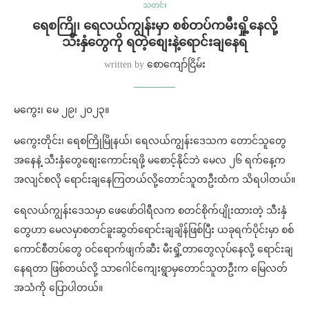
သတင်း
ရေစကြို၊ ရေလယ်ကျွန်းမှာ စစ်တပ်ကမီးရှို့နေလို့
သီးနှံတွေကို ရတဲ့စျေးနဲ့ရောင်းချနေရ
written by
စောကျော်ငြိမ်း
မကွေး၊ မေ ၂၉၊ ၂၀၂၃။
မကွေးတိုင်း၊ ရေစကြိုမြိုနယ်၊ ရေလယ်ကျွန်းဒေသက တောင်သူတွေ
အနေနဲ့ သီးနှံတွေစျေးကောင်းရဖို့ မစောင့်နိုင်ဘဲ မေလ ၂၆ ရက်နေ့က
အလျင်စလို ရောင်းချနေကြတယ်လို့တောင်သူတဦးထံက သိရပါတယ်။
ရေလယ်ကျွန်းဒေသမှာ ဖေဖော်ဝါရီလက စတင်စိုက်ပျိုးထားတဲ့ သီးနှံ
တွေဟာ မေလမှာစတင်ခူးဆွတ်ရောင်းချချိန်ဖြစ်ပြီး ယခုရက်ပိုင်းမှာ စစ်
ကောင်စီတပ်တွေ ဝင်ရောက်ဖျက်ဆီး မီးရှို့တာတွေလုပ်နေလို့ ရောင်းချ
နေရတာ ဖြစ်တယ်လို့ သာဂေါင်ကျေးရွာမှတောင်သူတဦးက မြေလတ်
အသံကို ပြောပါတယ်။