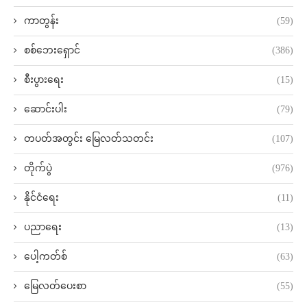
ကာတွန်း
(59)
စစ်ဘေးရှောင်
(386)
စီးပွားရေး
(15)
ဆောင်းပါး
(79)
တပတ်အတွင်း မြေလတ်သတင်း
(107)
တိုက်ပွဲ
(976)
နိုင်ငံရေး
(11)
ပညာရေး
(13)
ပေါ့ကတ်စ်
(63)
မြေလတ်ပေးစာ
(55)