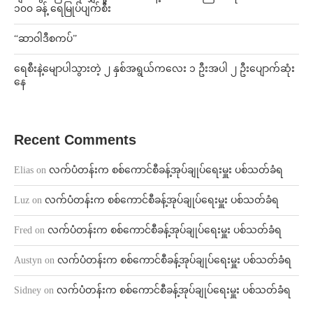
၁၀၀ ခန့် ရေမြုပ်ပျက်စီး
“ဆာဝါဒီစကပ်”
ရေစီးနဲ့မျောပါသွားတဲ့ ၂ နှစ်အရွယ်ကလေး ၁ ဦးအပါ ၂ ဦးပျောက်ဆုံး
နေ
Recent Comments
Elias
on
လက်ပံတန်းက စစ်ကောင်စီခန့်အုပ်ချုပ်ရေးမှူး ပစ်သတ်ခံရ
Luz
on
လက်ပံတန်းက စစ်ကောင်စီခန့်အုပ်ချုပ်ရေးမှူး ပစ်သတ်ခံရ
Fred
on
လက်ပံတန်းက စစ်ကောင်စီခန့်အုပ်ချုပ်ရေးမှူး ပစ်သတ်ခံရ
Austyn
on
လက်ပံတန်းက စစ်ကောင်စီခန့်အုပ်ချုပ်ရေးမှူး ပစ်သတ်ခံရ
Sidney
on
လက်ပံတန်းက စစ်ကောင်စီခန့်အုပ်ချုပ်ရေးမှူး ပစ်သတ်ခံရ