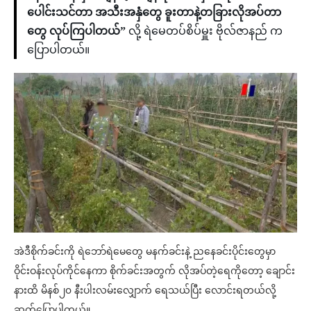
ပေါင်းသင်တာ အသီးအနှံတွေ ခူးတာနဲ့တခြားလိုအပ်တာ
တွေ လုပ်ကြပါတယ်”
လို့ ရဲမေတပ်စိပ်မှူး ဗိုလ်ဇာနည် က
ပြောပါတယ်။
အဲဒီစိုက်ခင်းကို ရဲဘော်ရဲမေတွေ မနက်ခင်းနဲ့ ညနေခင်းပိုင်းတွေမှာ
ဝိုင်းဝန်းလုပ်ကိုင်နေကာ စိုက်ခင်းအတွက် လိုအပ်တဲ့ရေကိုတော့ ချောင်း
နားထိ မိနစ်၂၀ နီးပါးလမ်းလျှောက် ရေသယ်ပြီး လောင်းရတယ်လို့
ဆက်ပြောပါတယ်။