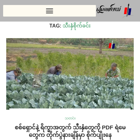
Home
»
သီးနှံစိုက်ခင်း
TAG:
သီးနှံစိုက်ခင်း
သတင်း
စစ်ရှောင်နဲ့ ရိက္ခာအတွက် သီးနှံတွေကို PDF ရဲမေ
တွေက တိုက်ပွဲနားချိန်မှာ စိုက်ပျိုးနေ