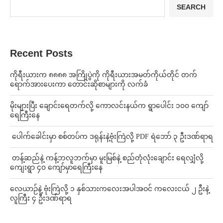
SEARCH
Recent Posts
ကိုရီးယားက ၈၈၈၈ အကြိုပွဲကို ကိုရီးယားအမတ်ကိုယ်တိုင် တက်
ရောက်အားပေးကာ တောင်းဆိုစာများကို လက်ခံ
⁨မိုးများပြီး ချောင်းရေတက်လို့ ကောလင်းနယ်က ရွာပေါင်း ၁၀၀ ကျော်
ရေကြီးနေ
⁩ ⁨ပေါက်ခေါင်းမှာ စစ်တပ်က ဒရုန်းနဲ့ဗုံးကြဲလို့ PDF ရဲဘော် ၃ ဦးဒဏ်ရာရ
⁩ ⁨တန့်ဆည်နဲ့ ကန့်ဘလူဘက်မှာ မူးမြစ်နဲ့ စည်တုံလုံးချောင်း ရေလျှံလို့
ကျေးရွာ ၄၀ ကျော်မှာရေကြီးနေ
⁨လေယာဉ်နဲ့ ဗုံးကြဲလို့ ၁ နှစ်သားကလေးအပါအဝင် ကလေးငယ် ၂ ဦးနဲ့
လူကြီး ၄ ဦးဒဏ်ရာရ