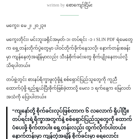
written by
စောကျော်ငြိမ်း
မကွေး၊ မေ ၂၊ ၂၀၂၃။
မကွေးတိုင်း၊ မင်းဘူးခရိုင်အမှတ်-၁၊ တပ်ရင်း -၁ ၊ SLlN PDF ရဲမေတွေ
က ရှေ့တန်းတိုက်ပွဲတွေမှာ ပါဝင်တိုက်ခိုက်နေသလို၊ နောက်တန်းစခန်း
မှာ ကျန်နေတဲ့အချိန်မှာလည်း သီးနှံစိုက်ခင်းတွေ စိုက်ပျိုးနေတယ်လို့
သိရပါတယ်။
တပ်ဖွဲ့တွင်း စားနပ်ရိက္ခာဖူလုံဖို့နဲ့ စစ်ရှောင်ပြည်သူတွေကို ကူညီ
ထောက်ပံ့ဖို့ ရည်ရွယ်ပြီးစိုက်ဖြစ်ခဲ့တာလို့ မေလ ၁ ရက်နေ့က မြေလတ်
အသံကို ပြောပါတယ်။
“ကျနော်တို့ စိုက်ခင်းလုပ်ဖြစ်တာက ၆ လလောက် ရှိပါပြီ။
တပ်ရင်းရဲ့ရိက္ခာအတွက်နဲ့ စစ်ရှောင်ပြည်သူတွေကို ထောက်
ပံပေးဖို့ စိုက်တာပါ။ ရှေ့တန်းလည်း ထွက်လိုက်ပါတယ်။
နောက်တန်းမှာ ကျန်တဲ့အချိန် စိုက်ခင်းမှာ ရေလောင်း