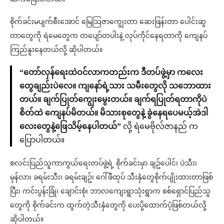
စိုက်ခင်းမပျက်စီးအောင် မြေသြဇာကျွေးတာ ဆေးဖြန်းတာ ပေါင်းဆွ
တာတွေကို ရဲမေတွေက တပျော်တပါးနဲ့ လုပ်ကိုင်နေရတာကို ကျေနပ်
ကြည်နူးနေတယ်လို့ ဆိုပါတယ်။
“တော်လှန်ရေးထဲဝင်လာကတည်းက ဒီတပ်ဖွဲ့မှာ ကလေး
တွေချည်းပဲလေ။ ကျနော်ရဲ့သား သမီးတွေလို သဘောထား
တယ်။ ချက်ပြုတ်ကျွေးမွေးတယ်။ ချက်ရပြုတ်ရတာကိုပဲ
စိတ်ထဲ ကျေနပ်မိတယ်။ မိသားစုတွေနဲ့ ခွဲနေရပေမယ့်အဲဒါ
လေးတွေနဲ့ဖြေသိမ့်နေပါတယ်”
လို့ ရဲမေဗိုလ်ဇာနည် က
ပြောပါတယ်။
စလင်းပြည်သူကာကွယ်ရေးတပ်ဖွဲ့ရဲ့ စိုက်ခင်းမှာ ချဥ်ပေါင်၊ ပဲသီး၊
မုန်လာ၊ ခရမ်းသီး၊ ခရမ်းချဥ်၊ ဂေါ်ဖီထုပ် သီးနှံတွေစိုက်ပျိုးထားတာဖြစ်
ပြီး၊ ကင်းပွန်းခြုံ၊ ချောင်းစုံ၊ ဘာလကျေးရွာသုံးရွာက စစ်ရှောင်ပြည်သူ
တွေကို စိုက်ခင်းက ထွက်တဲ့သီးနှံတွေကို ပေးပို့ထောက်ပံ့ဖြစ်တယ်လို့
ဆိုပါတယ်။