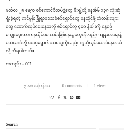
မတ်လ ၂၈ နေ့က စစ်ကောင်စီတပ်ဖွဲ့တွေ မီးရှို့လို့ နေအိမ် ၁၃၈ လုံးဆုံ
ရှုံးခဲ့ရတဲ့ ကင်မွန်းခြုံရွာဒေသခံစစ်ရှောင်တွေ နေထိုင်ဖို့ တဲတန်းလျား
တွေ ဆောက်လုပ်ပေးနေသလို စစ်ရှောင်လူ ၄၀၀ နီးပါးကို နေ့စဥ်
ကျွေးမွေးတာ၊ နေထိုင်မကောင်းဖြစ်နေသူတွေကိုလည်း ကျန်းမာရေးနဲ့
ပတ်သက်လို့ စောင့်ရှောက်တာတွေကိုလည်း ကူညီလုပ်ဆောင်နေတယ်
လို့ သိရပါတယ်။
စာတည်း – 007
၃ နှစ် အကြာက
0 comments
1 views
Search