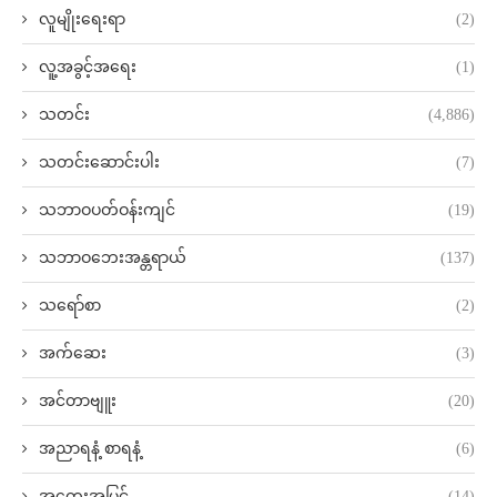
လူမျိုးရေးရာ
(2)
လူ့အခွင့်အရေး
(1)
သတင်း
(4,886)
သတင်းဆောင်းပါး
(7)
သဘာဝပတ်ဝန်းကျင်
(19)
သဘာဝဘေးအန္တရာယ်
(137)
သရော်စာ
(2)
အက်ဆေး
(3)
အင်တာဗျူး
(20)
အညာရနံ့ စာရနံ့
(6)
အတွေးအမြင်
(14)