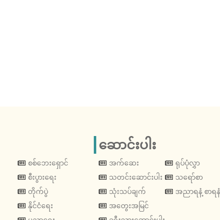
ဆောင်းပါး
စစ်ဘေးရှောင်
အက်ဆေး
ရုပ်ပုံလွှာ
စီးပွားရေး
သတင်းဆောင်းပါး
သရော်စာ
တိုက်ပွဲ
သုံးသပ်ချက်
အညာရနံ့ စာရနံ
နိုင်ငံရေး
အတွေးအမြင်