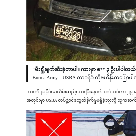
“မီးရှို့ဖျက်ဆီးခဲ့တာပါ။ ကားမှာ စ** ၃ ဦးပါပါတ
Burma Army – USBA တာဝန်ခံ ကိုဗဟိန်းကပြောပ
ကားကို ညပိုင်းမှာသိမ်းဆည်းထားပြီးနောက် စက်တင်ဘာ ၂၉ ရက် ဒီ
အတွင်းမှာ USBA တပ်ဖွဲ့ဝင်တွေထိခိုက်မှုမရှိခဲ့ဘူးလို့ သူက