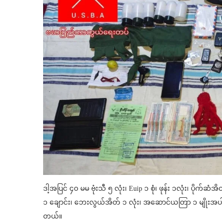
ဒါ့အပြင် ၄၀ မမ ဗုံးသီ ၅ လုံး၊ Euip ၁ စုံ၊ ဖုန်း ၁လုံး၊ ပိုက်ဆံ
၁ ချောင်း၊ ဘေးလွယ်အိတ် ၁ လုံး၊ အဆောင်ယတြာ ၁ မျိုးအပါအ
တယ်။