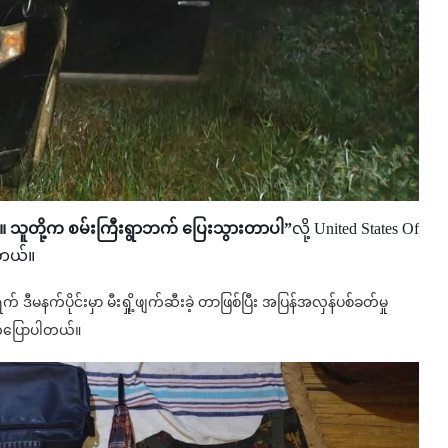
ယ်။ သူတို့က စမ်းကြီးရွာဘက် ပြေးသွားတာပါ”
လို့ United States Of
ါတယ်။
မနက်ပိုင်းမှာ မီးရှို့ဖျက်ဆီးခဲ့ တာဖြစ်ပြီး အပြန်အလှန်ပစ်ခတ်မှု
ဆက်ပြောပါတယ်။