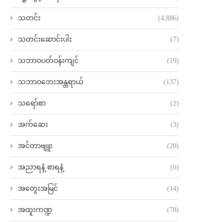
သတင်း
(4,886)
သတင်းဆောင်းပါး
(7)
သဘာဝပတ်ဝန်းကျင်
(19)
သဘာဝဘေးအန္တရာယ်
(137)
သရော်စာ
(2)
အက်ဆေး
(3)
အင်တာဗျူး
(20)
အညာရနံ့ စာရနံ့
(6)
အတွေးအမြင်
(14)
အထူးကဏ္ဍ
(78)