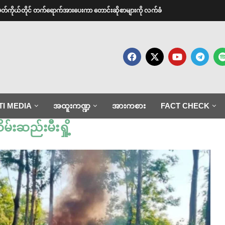
အမတ်ကိုယ်တိုင် တက်ရောက်အားပေးကာ တောင်းဆိုစာများကို လက်ခံ
TI MEDIA
အထူးကဏ္ဍ
အားကစား
FACT CHECK
မ်းဆည်းမီးရှို့