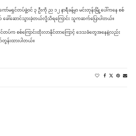
ရှင်တပ်ဖွဲ့ဝင် ၃ ဦးကို ည ၁၂ နာရီခန့်မှာ မင်းတုန်းမြို့ပေါ်ကနေ စစ်
ာက် ခေါ်ဆောင်သွားခဲ့တယ်လို့သိရကြောင်း သူကဆက်ပြောပါတယ်။
်မရှင်တပ်က စစ်ကြောင်းထိုးလာနိုင်တာကြောင့် ဒေသခံတွေအနေနဲ့လည်း
ုက်တွန်းထားပါတယ်။