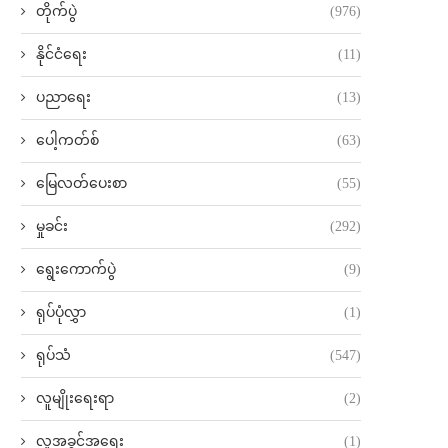
တိုက်ပွဲ
(976)
နိုင်ငံရေး
(11)
ပညာရေး
(13)
ပေါ့ကတ်စ်
(63)
မြေလတ်ပေးစာ
(55)
မှုခင်း
(292)
ရွေးကောက်ပွဲ
(9)
ရုပ်ပုံလွှာ
(1)
ရုပ်သံ
(547)
လူမျိုးရေးရာ
(2)
လူ့အခွင့်အရေး
(1)