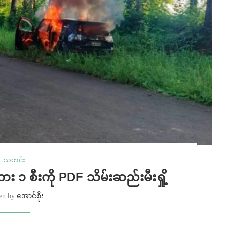
သတင်း
ား ၁ စီးကို PDF သိမ်းဆည်းမီးရှို့
ten by
အောင်စိုး