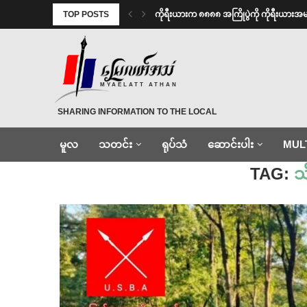
TOP POSTS
ကိုရီးယားက ၈၈၈၈ အကြိုပွဲကို ကိုရီးယား
MYAELATT ATHAN
SHARING INFORMATION TO THE LOCAL
မူလ
သတင်း
ရုပ်သံ
ဆောင်းပါး
MUL
Home
»
သိမ်းဆည်းမီးရှို့
TAG:
သိ