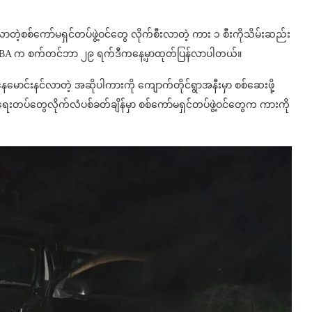
နှင်လာတဲ့စစ်ကော်မရှင်တပ်ဖွဲ့ဝင်တွေ လိုက်စီးလာတဲ့ ကား ၁ စီးကိုသိမ်းဆည်း
Army -USBA က စက်တင်ဘာ ၂၉ ရက်ဒီကနေ့မှာထုတ်ပြန်လာပါတယ်။
ောင်းနင်လာတဲ့ အဆိုပါကားကို ကျောက်တိုင်ရွာအနီးမှာ စစ်ဆေးဖို့
်ရေးတပ်တွေလိုက်လံပစ်ခတ်ချိန်မှာ စစ်ကော်မရှင်တပ်ဖွဲ့ဝင်တွေက ကားကို