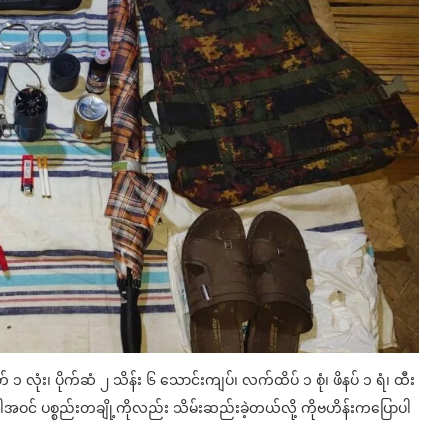
အိတ် ၁ လုံး၊ ပိုက်ဆံ ၂ သိန်း ၆ သောင်းကျပ်၊ လက်ထိပ် ၁ စုံ၊ ဖိနပ် ၁ ရံ၊ ထီး
ဝင် ပစ္စည်းတချို့ကိုလည်း သိမ်းဆည်းခဲ့တယ်လို့ ကိုဗဟိန်းကပြောပါ