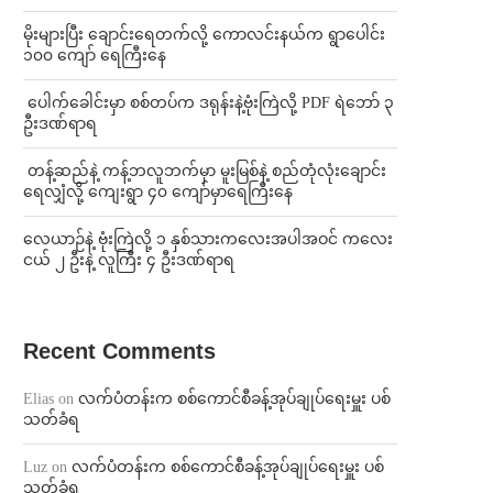
⁨မိုးများပြီး ချောင်းရေတက်လို့ ကောလင်းနယ်က ရွာပေါင်း
၁၀၀ ကျော် ရေကြီးနေ
⁩ ⁨ပေါက်ခေါင်းမှာ စစ်တပ်က ဒရုန်းနဲ့ဗုံးကြဲလို့ PDF ရဲဘော် ၃
ဦးဒဏ်ရာရ
⁩ ⁨တန့်ဆည်နဲ့ ကန့်ဘလူဘက်မှာ မူးမြစ်နဲ့ စည်တုံလုံးချောင်း
ရေလျှံလို့ ကျေးရွာ ၄၀ ကျော်မှာရေကြီးနေ
⁨လေယာဉ်နဲ့ ဗုံးကြဲလို့ ၁ နှစ်သားကလေးအပါအဝင် ကလေး
ငယ် ၂ ဦးနဲ့ လူကြီး ၄ ဦးဒဏ်ရာရ
Recent Comments
Elias
on
လက်ပံတန်းက စစ်ကောင်စီခန့်အုပ်ချုပ်ရေးမှူး ပစ်
သတ်ခံရ
Luz
on
လက်ပံတန်းက စစ်ကောင်စီခန့်အုပ်ချုပ်ရေးမှူး ပစ်
သတ်ခံရ