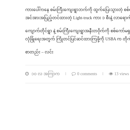
ကားပေါ်ကနေ စမ်းကြီးကျေးရွာဘက်ကို ထွက်ပြေးသွားတဲ့ စစ်ကော်မ
အင်အားအပြည့်တင်ထားတဲ့ Light-truck ကား ၁ စီးနဲ့ လာရေ
ကျောက်တိုင်ရွာ နဲ့ စမ်းကြီးကျေးရွာအနီးတဝိုက်ကို စစ်ကော
လုံခြုံရေးအတွက် ကြိုတင်ပြင်ဆင်ထားကြဖို့ကို USBA က တိ
စာတည်း – လင်း
၁၀ လ အကြာက
0 comments
13 views