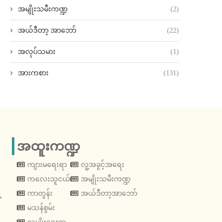
အမျိုးသမီးကဏ္ဍ
(2)
အယ်ဒီတာ့ အာဘော်
(22)
အလုပ်သမား
(1)
အားကစား
(131)
အထူးကဏ္ဍ
ကျားမရေးရာ
လူ့အခွင့်အရေး
ကလေးသူငယ်
အမျိုးသမီးကဏ္ဍ
့
ကာတွန်း
အယ်ဒီတာ့အာဘော်
မသန်စွမ်း