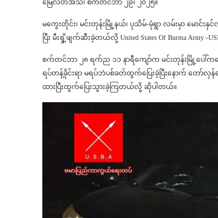
မြေလတ်အသံ၊ စက်တင်ဘာ ၂၉၊ ၂၀၂၅။
မကွေးတိုင်း၊ မင်းတုန်းမြို့နယ်၊ ပုသိမ်-မုံရွာ လမ်းမှာ မောင်း
ပြီး မီးရှို့ဖျက်ဆီးခဲ့တယ်လို့ United States Of Burma 
စက်တင်ဘာ ၂၈ ရက်ည ၁၁ နာရီကျော်က မင်းတုန်းမြို့ပေါ်ကနေမ
ရပ်တန့်ခိုင်းရာ မရပ်ဘဲပစ်ခတ်ထွက်ပြေးခဲ့ပြီးနောက် တော်လှန
ထားပြီးထွက်ပြေးသွားခဲ့ကြတယ်လို့ ဆိုပါတယ်။