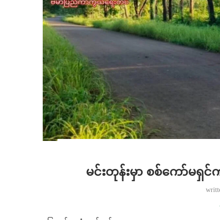
မင်းတုန်းမှာ စစ်ကော်မရှင်က
writ