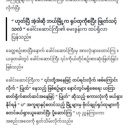
လိုက်ပြီး
“ ဟုတ်ပြီ အဲ့ဒါဆို ဘယ်မြို့က ရုပ်ထုကိုစပြီး ဖြုတ်သင့်
သလဲ “
ခေါင်းဆောင်ကြီး၏ မေးခွန်းက ထပ်ရှိလာ
ပြန်သည်။
ခေတ္တစဥ်းစားပြီးနောက် ခေါင်းဆောင်ကြီးမှ အားလုံးနားထောင်ကြ ။
ယခုတခါတွင် ခေါင်းဆောင်ကြီး ၎င်းကိုယ်တိုင်စဥ်းစားဆုံးဖြတ်ခြင်း
ဖြစ်သည်။
ခေါင်းဆောင်ကြီးက
“ ၎င်းတို့အနေဖြင့် တပ်ရင်းလိုက် ၊စစ်ကြောင်း
လိုက် “ ပြုတ်” နေသည့် ဖြစ်စဥ်များ နောင်တွင်မရှိစေရေး ယတြာ
ဓာတ်ရိုက်ဓာတ်ဆင်အနေဖြင့် “ ပြုတ်” ဆိုသည့် စကားလုံးကို ဖယ်ရှား
နိုင်ရန် “ ပ” အက္ခရာနှင့်စတင်သည့် မြို့များမှ ဗိုလ်ချုပ်ရုပ်ထုများကို
စတင်ဖယ်ရှားယူဆောင်ပြီး ပို့ဆောင်ကြ ”
ဟု ညွှန်ကြားကာ
အစည်းအဝေးကို ရုတ်သိမ်းလိုက်သည်။