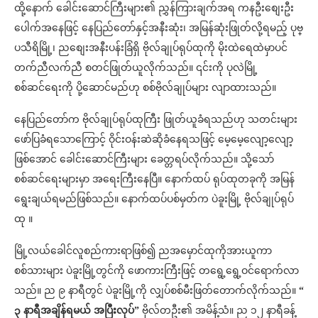
ထို့နောက် ခေါင်းဆောင်ကြီးများ၏ ညွှန်ကြားချက်အရ ကနဦးစျေးဦး
ပေါက်အနေဖြင့် နေပြည်တော်နှင့်အနီးဆုံး၊ အမြန်ဆုံးဖြုတ်လို့ရမည့် ပုဗ္
ပသီရိမြို့၊ ညစျေးအနီးပန်းခြံရှိ ဗိုလ်ချုပ်ရုပ်ထုကို မိုးထဲရေထဲမှာပင်
တက်ညီလက်ညီ စတင်ဖြုတ်ယူလိုက်သည်။ ၎င်းကို ပုလဲမြို့
စစ်ဆင်ရေးကို ပို့ဆောင်မည်ဟု စစ်ဗိုလ်ချုပ်များ လျာထားသည်။
နေပြည်တော်က ဗိုလ်ချုပ်ရုပ်ထုကြီး ဖြုတ်ယူခံရသည်ဟု သတင်းများ
ဖော်ပြခံရသောကြောင့် ဝိုင်းဝန်းဆဲဆိုခံနေရသဖြင့် မေ့မေ့လျော့လျော့
ဖြစ်အောင် ခေါင်းဆောင်ကြီးများ ခေတ္တရပ်လိုက်သည်။ သို့သော်
စစ်ဆင်ရေးများမှာ အရေးကြီးနေပြီ။ နောက်ထပ် ရုပ်ထုတခုကို အမြန်
ရွေးချယ်ရမည်ဖြစ်သည်။ နောက်ထပ်ပစ်မှတ်က ပဲခူးမြို့ ဗိုလ်ချုပ်ရုပ်
ထု ။
မြို့လယ်ခေါင်လူစည်ကားရာဖြစ်၍ ညအမှောင်ထုကိုအားယူကာ
စစ်သားများ ပဲခူးမြို့တွင်ကို ဖောကားကြီးဖြင့် တရွေ့ရွေ့ဝင်ရောက်လာ
သည်။ ည ၉ နာရီတွင် ပဲခူးမြို့ကို လျှပ်စစ်မီးဖြတ်တောက်လိုက်သည်။
“
၃ နာရီအချိန်ရမယ် အပြီးလုပ်”
ဗိုလ်တဦး၏ အမိန့်သံ။ ည ၁၂ နာရီခန့်