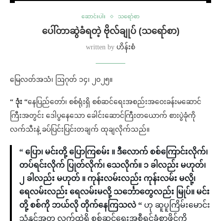
ဆောင်းပါး
သရော်စာ
ပေါ်တာဆွဲခံရတဲ့ ဗိုလ်ချုပ် (သရော်စာ)
written by
ဟိန်းစံ
မြေလတ်အသံ၊ ဩဂုတ် ၁၄၊ ၂၀၂၅။
“ ဒုံး “
နေပြည်တော်၊ စစ်ရုံးရှိ စစ်ဆင်ရေးအစည်းအဝေးခန်းမဆောင်
ကြီးအတွင်း ဒေါပွနေသော ခေါင်းဆောင်ကြီးတယောက် စားပွဲခုံကို
လက်သီးနဲ့ ခပ်ပြင်းပြင်းတချက် ထုချလိုက်သည်။
“ ပြော၊ မင်းတို့ ပြောကြစမ်း ။ ဒီလောက် စစ်ကြောင်းလိုက်၊
တပ်ရင်းလိုက် ပြုတ်လိုက်၊ သေလိုက်။ ၁ ခါလည်း မဟုတ်၊
၂ ခါလည်း မဟုတ် ။ ကုန်းလမ်းလည်း ကုန်းလမ်း မလို့၊
ရေလမ်းလည်း ရေလမ်းမလို့ သင်္ဘောတွေလည်း မြုပ်။ မင်း
တို့ စစ်ကို ဘယ်လို တိုက်နေကြသလဲ “
ဟု ဆူပူကြိမ်းမောင်း
သံနှင့်အတူ လက်ထဲရှိ စစ်ဆင်ရေးအစီရင်ခံစာဖိုင်ကို