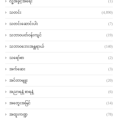
လူ့အခွင့်အရေး
(1)
သတင်း
(4,890)
သတင်းဆောင်းပါး
(7)
သဘာဝပတ်ဝန်းကျင်
(19)
သဘာဝဘေးအန္တရာယ်
(140)
သရော်စာ
(2)
အက်ဆေး
(3)
အင်တာဗျူး
(20)
အညာရနံ့ စာရနံ့
(6)
အတွေးအမြင်
(14)
အထူးကဏ္ဍ
(78)