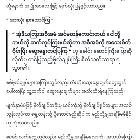
ထို့နောက် အပြုံးစစလေးဖြင့် မျက်လုံးပြန်ဖွင့်လာသည်။
“ အားလုံး နားထောင်ကြ “
“ အဲ့ဒီယတြာအစီအမံ အင်မတန်ကောင်းတယ် ။ ငါတို့
ဘယ်လို ဆက်လုပ်ကြမယ်ဆိုတာ အစီအမံကို အသေးစိတ်
ဝိုင်းပြီး ဆွေးနွေးတင်ပြကြ “
ဟု ခေါင်း ဆောင်ကြီးပြောဆို
လိုက်မှ တင်ပြသည့်ဗိုလ်ချုပ်ကြီး စိတ်သက်သာရာ ရ
သွား၏။
စစ်ဗိုလ်ချုပ်များအကြားတွင်လည်း တီးတိုးဆွေးနွေးချက်တွေထွက်
ပေါ်လာပြီး သူ့ထက်ငါ ဆွေးနွေးချက်များ အသီးသီးရှိနေကြသည်။
မျက်နှာမဲမဲဖြင့် ဗိုလ်ချုပ်တဦးမှ ယင်းကဲ့သို့ ဗိုလ်ချုပ်ရုပ်ထုများ အသစ်
သွန်းလုပ်ကာ ရှေ့တန်းသို့ ပို့ဆောင်မည်ဆိုပါက မည်သို့မျှအချိန်မမီနိုင်
ဟု သုံးသပ်သည်။
စင်စစ် လက်တွေ့တွင်လည်း မည်သို့မျှအချိန်မလောက်။ အဘယ်ကြော