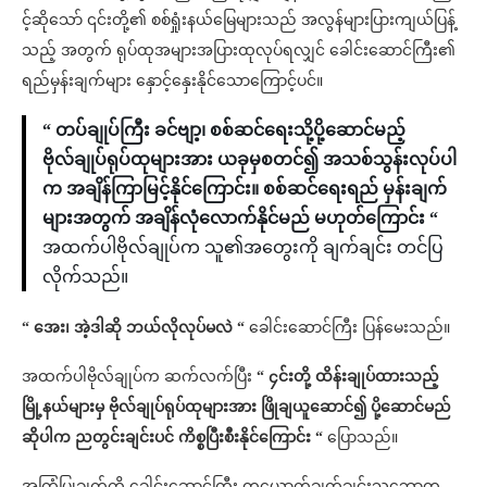
င့်ဆိုသော် ၎င်းတို့၏ စစ်ရှုံးနယ်မြေများသည် အလွန်များပြားကျယ်ပြန့်
သည့် အတွက် ရုပ်ထုအများအပြားထုလုပ်ရလျှင် ခေါင်းဆောင်ကြီး၏
ရည်မှန်းချက်များ နှောင့်နှေးနိုင်သောကြောင့်ပင်။
“ တပ်ချုပ်ကြီး ခင်ဗျာ့၊ စစ်ဆင်ရေးသို့ပို့ဆောင်မည့်
ဗိုလ်ချုပ်ရုပ်ထုများအား ယခုမှစတင်၍ အသစ်သွန်းလုပ်ပါ
က အချိန်ကြာမြင့်နိုင်ကြောင်း။ စစ်ဆင်ရေးရည် မှန်းချက်
များအတွက် အချိန်လုံလောက်နိုင်မည် မဟုတ်ကြောင်း “
အထက်ပါဗိုလ်ချုပ်က သူ၏အတွေးကို ချက်ချင်း တင်ပြ
လိုက်သည်။
“ အေး၊ အဲ့ဒါဆို ဘယ်လိုလုပ်မလဲ “
ခေါင်းဆောင်ကြီး ပြန်မေးသည်။
အထက်ပါဗိုလ်ချုပ်က ဆက်လက်ပြီး
“ ၄င်းတို့ ထိန်းချုပ်ထားသည့်
မြို့နယ်များမှ ဗိုလ်ချုပ်ရုပ်ထုများအား ဖြိုချယူဆောင်၍ ပို့ဆောင်မည်
ဆိုပါက ညတွင်းချင်းပင် ကိစ္စပြီးစီးနိုင်ကြောင်း “
ပြောသည်။
အကြံပြုချက်ကို ခေါင်းဆောင်ကြီး တယောက်ချက်ချင်းသဘောတူ