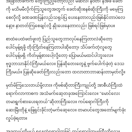
အခြားတဖက်က တွေးကြည့်တော့လည်း မဆလ၊ နဝတ၊ နအဖ ခေတ်
ကို မသိမမီလိုက်ကြသူတွေအတွက် ခေတ်ဆိုးစနစ်ဆိုးကြီးကို မမေ့ကြ
စေလိုလို့ ခဏခဏပြန်လည်သရုပ်ပြ ပေးနေတာလည်းဖြစ်နိုင်တာပဲလေ
နော့။ နာတတ်ကြစေချင်လို့ နှိုးပေးနေတာလည်း ဖြစ်ရင်ဖြစ်မှာပ။
စာထဲပေထဲဖတ်ဖူးတဲ့ ပြည်သူတွေဘာလုပ်နေကြတာလဲဆိုတော့
ပေါင်မုန့်ရဖို့ တိုးကြိတ်နေကြတာပါဆိုတော့၊ သိပ်ခက်တဲ့လူတွေ
ပေါင်မုန့်မရှိ ကိတ်မုန့်စားပေါ့လို့တော့ ပြောမယ်မထင်ပါဘူးလေ။
ဗုဒ္ဓဘာသာနိုင်ငံကြီးမယ်လေ။ ပြန်ဆိုတေးတွေနဲ့ ဗွက်ပေါက်ခဲ့တဲ့ ဒေသ
ကြီးမယ်။ ပြန်ဆိုခေတ်ကြီးလည်းတော ထလာတာဘာဆန်းတာမှတ်လို့။
မှတ်မိကြသေးတယ်မို့လား။ ကိုဗစ်ဆိုတာကြီးကျုပ်တို့ အာစီယံကြီးထဲ
ရောက်လာကာစက အသံမက်ဆေ့တခုအကြောင်းလေ။ “မောင်လေး
တမာရွက်စားပေးရတယ်”ဆိုတာကြီးလေ။ ကပ်ရောဂါကြီးကို
ဆေးမြီးတိုနဲ့ ဖြေရှင်းခိုင်းတဲ့မက်ဆေ့လေ။ တမာပင်တွေအတော်မျက်ခုံး
လှုပ်ခဲ့ရတာ။
အခုကျုပ်တို့မယ် ရနေတဲ့ရောဂါကဖြင့် ကပ်ရောဂါတမျှကြီးကိုလေ။