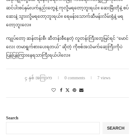
ဆင်ပါးစပ်နှမ်းပက်နည်းတွေနဲ့ ကုလို့မရတော့ဘူးရယ်။ ဆေးမြီးတိုနဲ့ စပ်
ဆေးနဲ့ သွားလို့မရတော့ဘူးရယ်။ ရေမန်းသောက်ဆီမန်းလိမ်းရုံနဲ့ မရ
တော့ဘူးလေ။
ကျုပ်တော့ ဆန်တန်းစီ၊ ဆီတန်းစီနေတဲ့ လူတန်းကြီးတွေမြင်ရင် “မောင်
လေး တမာရွက်စားပေးရတယ်” ဆိုတဲ့ ကိုဗစ်အသံမက်ဆေ့ကြီးကိုပဲ
ပြန်ပြန်ကြားနေရသာကြီးရယ်ပါလေ။
၄ နှစ် အကြာက
0 comments
7 views
Search
SEARCH