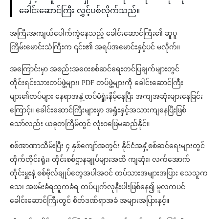
ခေါင်းဆောင်ကြီး လွှင့်ပစ်လိုက်သည်။
အကြီးအကျယ်ပေါက်ကွဲနေသည့် ခေါင်းဆောင်ကြီး၏ ဆူပူ
ကြိမ်းမောင်းသံကြီးက ၎င်း၏ အရပ်အမောင်းနှင့်ပင် မလိုက်။
အကြောင်းမှာ အစည်းအဝေးစစ်ဆင်ရေးတင်ပြချက်များတွင်
တိုင်းရင်းသားတပ်ဖွဲ့များ၊ PDF တပ်ဖွဲ့များကို ခေါင်းဆောင်ကြီး
များ၏တပ်များ နေရာအနှံ့ထပ်မံရှုံးနိမ့်နေပြီး အကျအဆုံးများနေခြင်း
ကြောင့်။ ခေါင်းဆောင်ကြီးများမှာ အရှုံးနှင့်အသားကျနေပြီးဖြစ်
သော်လည်း ယခုတကြိမ်တွင် လုံးဝဖြေမဆည်နိုင်။
စစ်အာဏာသိမ်းပြီး ၄ နှစ်ကျော်အတွင်း နိုင်ငံအနှံ့စစ်ဆင်ရေးများတွင်
တိုက်တိုင်းရှုံး၊ တိုင်းစစ်ဌာနချုပ်များအထိ ကျဆုံး၊ လက်အောက်
တိုင်းမှူးနဲ့ စစ်ဗိုလ်ချုပ်တွေအပါအဝင် တပ်သားအများအပြား သေသူက
သေ၊ အဖမ်းခံရသူကခံရ တပ်ပျက်လုနီးပါးဖြစ်နေ၍ မူလကပင်
ခေါင်းဆောင်ကြီးတွင် စိတ်ဒဏ်ရာအခံ အများအပြားနှင့်။