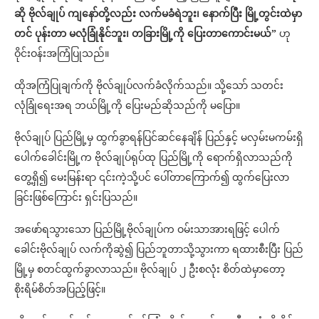
ဆို ဗိုလ်ချုပ် ကျနော်တို့လည်း လက်မခံရဲဘူး၊ နောက်ပြီး မြို့တွင်းထဲမှာ
တင် ပုန်းတာ မလုံခြုံနိုင်ဘူး၊ တခြားမြို့ကို ပြေးတာကောင်းမယ်”
ဟု
ဝိုင်းဝန်းအကြံပြုသည်။
ထိုအကြံပြုချက်ကို ဗိုလ်ချုပ်လက်ခံလိုက်သည်။ သို့သော် သတင်း
လုံခြုံရေးအရ ဘယ်မြို့ကို ပြေးမည်ဆိုသည်ကို မပြော။
ဗိုလ်ချုပ် ပြည်မြို့မှ ထွက်ခွာရန်ပြင်ဆင်နေချိန် ပြည်နှင့် မလှမ်းမကမ်းရှိ
ပေါက်ခေါင်းမြို့က ဗိုလ်ချုပ်ရုပ်ထု ပြည်မြို့ကို ရောက်ရှိလာသည်ကို
တွေ့ရှိ၍ မေးမြန်းရာ ၎င်းကဲ့သို့ပင် ပေါ်တာကြောက်၍ ထွက်ပြေးလာ
ခြင်းဖြစ်ကြောင်း ရှင်းပြသည်။
အဖော်ရသွားသော ပြည်မြို့ဗိုလ်ချုပ်က ဝမ်းသာအားရဖြင့် ပေါက်
ခေါင်းဗိုလ်ချုပ် လက်ကိုဆွဲ၍ ပြည်ဘူတာသို့သွားကာ ရထားစီးပြီး ပြည်
မြို့မှ စတင်ထွက်ခွာလာသည်။ ဗိုလ်ချုပ် ၂ ဦးစလုံး စိတ်ထဲမှာတော့
စိုးရိမ်စိတ်အပြည့်ဖြင့်။