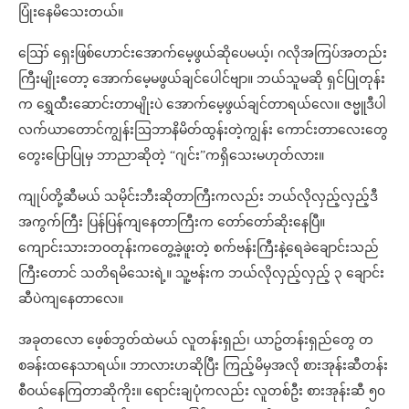
ပြုံးနေမိသေးတယ်။
ဪ ရှေးဖြစ်ဟောင်းအောက်မေ့ဖွယ်ဆိုပေမယ့်၊ ဂလိုအကြပ်အတည်း
ကြီးမျိုးတော့ အောက်မေ့မဖွယ်ချင်ပေါင်ဗျာ။ ဘယ်သူမဆို ရှင်ပြုတုန်း
က ရွှေထီးဆောင်းတာမျိုးပဲ အောက်မေ့ဖွယ်ချင်တာရယ်လေ။ ဇဗ္မူဒီပါ
လက်ယာတောင်ကျွန်းဩဘာနိမိတ်ထွန်းတဲ့ကျွန်း ကောင်းတာလေးတွေ
တွေးပြောပြုမှ ဘာညာဆိုတဲ့ “ဂျင်း”ကရှိသေးမဟုတ်လား။
ကျုပ်တို့ဆီမယ် သမိုင်းဘီးဆိုတာကြီးကလည်း ဘယ်လိုလှည့်လှည့်ဒီ
အကွက်ကြီး ပြန်ပြန်ကျနေတာကြီးက တော်တော်ဆိုးနေပြီ။
ကျောင်းသားဘဝတုန်းကတွေ့ခဲ့ဖူးတဲ့ စက်ဗန်းကြီးနဲ့ရေခဲချောင်းသည်
ကြီးတောင် သတိရမိသေးရဲ့။ သူ့ဗန်းက ဘယ်လိုလှည့်လှည့် ၃ ချောင်း
ဆီပဲကျနေတာလေ။
အခုတလော ဖေ့စ်ဘွတ်ထဲမယ် လူတန်းရှည်၊ ယာဥ်တန်းရှည်တွေ တ
စခန်းထနေသာရယ်။ ဘာလားဟဆိုပြီး ကြည့်မိမှအလို စားအုန်းဆီတန်း
စီဝယ်နေကြတာဆိုကိုး။ ရောင်းချပုံကလည်း လူတစ်ဦး စားအုန်းဆီ ၅၀