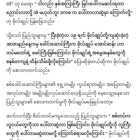
လဲ”
ဟု မေးရာ
“ ငါလည်း နှစ်အကြာကြီး မြင်းပေါ်ကမဆင်းရတာ
ညောင်းလာလို့ အဲ မဟုတ်ဘူး ဒကစ က ပေါ်တာလာဆွဲမှာ ကြောက်လို့“
ဟု ဗိုလ်ချုပ် ပြန်ဖြေသည်။
သို့သော် ပြည်သူများမှ
“ ပြီးခဲ့တဲ့လ ၁၉ ရက် ဗိုလ်ချုပ်တို့ကျဆုံးခဲ့တဲ့
အာဇာနည်နေ့ကမှ ခေါင်းဆောင်ကြီးက ဗိုလ်ချုပ် အောင်ဆန်း ဟာ
တပ်မတော်ရဲ့ ဖခင်ကြီးဖြစ်ကြောင်း၊ ဗိုလ်ချုပ်ရဲ့အမွေအနှစ်တွေကို
စနစ်တကျနဲ့ ထိန်းသိမ်းဖို့လိုကြောင်း”
ပြောဆိုခဲ့တယ်ဆိုကာ ဗိုလ်ချုပ်
ကို စောဒကတက်သည်။
စစ်ခေါင်းဆောင်ကြီးများ၏ ရှေ့တမျိုး ကွယ်ရာတမျိုး၊ အပြောတမျိုး
အလုပ်တမျိုး အမျိုးမျိုးလုပ်ဆောင်လေ့ရှိသည်ကို မေ့လျော့နေသော
ပြည်သူများ၏ စောဒကတက်မှုကို ဗိုလ်ချုပ်မဖြေရှင်းတော့။
ဆက်လက်ပြီး စိတ်ဘဝင်မကျသေးသည့် ပြည်သူများက
“ စစ်တပ်က
လူငယ်တွေကိုသာ ပေါ်တာဆွဲတာ ဖြစ်ကြောင်း၊ ဗိုလ်ချုပ်တို့လို လူကြီး
တွေကို ပေါ်တာမဆွဲတာမလို့ ကြောက်စရာမလိုကြောင်း ”
ဗိုလ်ချုပ်ကို