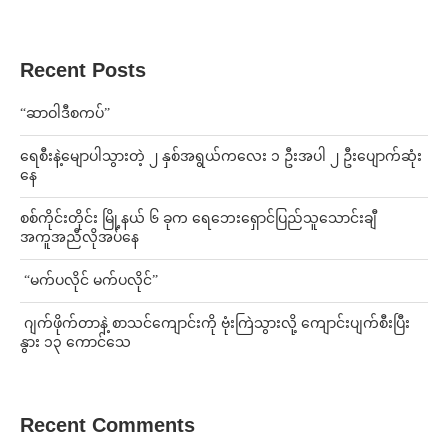
Recent Posts
“ဆာဝါဒီစကပ်”
ရေစီးနဲ့မျောပါသွားတဲ့ ၂ နှစ်အရွယ်ကလေး ၁ ဦးအပါ ၂ ဦးပျောက်ဆုံး
နေ
စစ်ကိုင်းတိုင်း မြို့နယ် ၆ ခုက ရေဘေးရှောင်ပြည်သူသောင်းချီ
အကူအညီလိုအပ်နေ
⁨ ⁨“မက်ပလိုင် မက်ပလိုင်”
⁨⁩ ⁨ဂျက်ဖိုက်တာနဲ့ စာသင်ကျောင်းကို ဗုံးကြဲသွားလို့ ကျောင်းပျက်စီးပြီး
နွား ၁၃ ကောင်သေ
Recent Comments