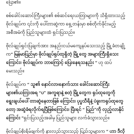
ပြော၏။
စစ်ခေါင်းဆောင်ကြီးများ၏ စစ်ဆင်ရေးယတြာများကို သိရှိထားသည့်
ဗိုလ်ချုပ်က ၎င်းကို ပေါ်တာဆွဲကာ ရှေ့တန်းမှာ စစ်တိုက်ခိုင်းမည့်
အစီအမံကို ပြည်သူများထံ ရှင်းပြသည်။
ဗိုလ်ချုပ်ရှင်းပြချက်အား အနည်းငယ်မကျေနပ်သေးသည့် မြို့ခံတချို့
က
“ မြန်မာပြည်မှာ ဗိုလ်ချုပ်ရုပ်ထုရှိတဲ့ မြို့တွေ အများကြီးရှိသေး
ကြောင်း၊ ဗိုလ်ချုပ်က ဘာကြောင့် ပြေးနေရသနည်း “
ဟု ထပ်
မေးသည်။
ဗိုလ်ချုပ်က
“ သူ၏ နောင်လာ၊နောက်သား ခေါင်းဆောင်ကြီး
များ၏ယတြာအရ “ပ” အက္ခရာနဲ့ စတဲ့ မြို့တွေက ရုပ်ထုတွေကို
ရွေးချယ်ပေါ် တာဆွဲနေတာဖြစ် ကြောင်း၊ ပုပ္ဗသီရိနဲ့ ပဲခူးကရုပ်ထုတွေ
တော့ အဆွဲခံရလိုက်ရပြီဖြစ်ကြောင်း၊ ပြီးရင် “ ပြည်”ကို လှည့်လာနိုင်
ကြောင်း “
ရှင်းပြသည့်အခါမှ ပြည်သူများ လက်ခံသွားသည်။
ဗိုလ်ချုပ်စိုးရိမ်ချက်ကို နားလည်သွားသည့် ပြည်သူများက
“ ဟာ ဒီလို