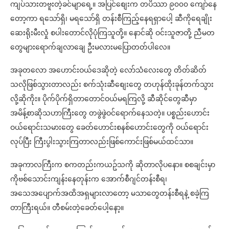
ကျပ်သားတဗူးတဲ့ခင်မျာရေ့။ အပြင်စျေးက တပိဿာ ၉၀၀၀ ကျော်နေ
တော့ကာ ရသော်ရှိ၊ မရသော်ရှိ တန်းစီကြည့်နေရရှာပေါ့ ဆီကိုရေချိုး
ဆေးရိုးမီးလှုံ စပါးတောင်လိုပုံကြသူတို့။ နောင်ဆို ဝင်းသူဇာတို့ ညီမတ
တွေများရောက်ချလာချေ ဦးမလားမပြောတတ်ပါလေ။
အခုတလော အဟောင်းဝယ်ဒေဆိုတဲ့ လော်သံလေးတွေ တိတ်ဆိတ်
သလိုဖြစ်သွားတာလည်း စက်သုံးဆီစျေးတွေ တဟုန်ထိုးခုန်တက်သွား
လို့ဆိုကိုး။ ပိုက်ပိုက်ရှိတာတောင်ဝယ်မရကြလို့ ဆီဆိုင်တွေဆီမှာ
အမိန့်စာဆိုသဟာကြီးတွေ တဖွဲဖွဲဝင်ရောက်နေသတဲ့။ ပစ္စည်းဟောင်း
ဝယ်ရောင်းသမားတွေ ခေတ်ဟောင်းစနစ်ဟောင်းတွေကို ဝယ်ရောင်း
လုပ်ပြီး ကြီးပွါးသွားကြတာလည်းဖြစ်ကောင်းဖြစ်မယ်ထင်သာ။
အခုကာလကြီးက စကတည်းကယဥ်သကို ဆိုတာလိုပနော။ စစချင်းမှာ
ကိုဗစ်သောင်းကျန်းနေတုန်းက အောက်စီဂျင်တန်းစီရ၊
အသေအပျောက်အထိအရှများလာတော့ မသာတွေတန်းစီရနဲ့ စခဲ့ကြ
တာကြီးရယ်။ တီစမ်းတဲ့ခေတ်ပေါ့နော့။