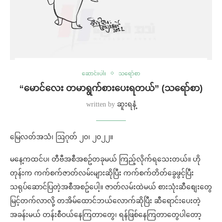
ဆောင်းပါး
သရော်စာ
“မောင်လေး တမာရွက်စားပေးရတယ်” (သရော်စာ)
written by
ဆူးရနံ့
မြေလတ်အသံ၊ ဩဂုတ် ၂၀၊ ၂၀၂၂။
မနေ့ကထင်ပ၊ တီဗီအစီအစဥ်တခုမယ် ကြည့်လိုက်ရသေးတယ်။ ဟို
တုန်းက ကက်စက်ဇာတ်လမ်းများဆိုပြီး ကက်စက်တိတ်ခွေဖွင့်ပြီး
သရုပ်ဆောင်ပြတဲ့အစီအစဥ်ပေါ့။ ဇာတ်လမ်းထဲမယ် စားသုံးဆီစျေးတွေ
မြင့်တက်လာလို့ တအိမ်ထောင်ဘယ်လောက်ဆိုပြီး ဆီရောင်းပေးတဲ့
အခန်းမယ် တန်းစီဝယ်နေကြတာတွေ၊ ရန်ဖြစ်နေကြတာတွေပါတော့