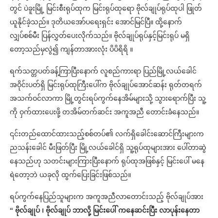
တွင် ပဲခူးမြို့ မြင်းစီးရုပ်ထုက မြင်းရုပ်ထုရော ဗိုလ်ချုပ်ရုပ်ထုပါ ဖြုတ်
ယူနိုင်ခဲ့သည်။ ဒုတိယအော်ပရေးရှင်း အောင်မြင်ပြီ။ ထို့နောက်
လျှပ်စစ်မီး ပြန်လွှတ်ပေးလိုက်သည်။ ဗိုလ်ချုပ်ရုပ်နှင့်မြင်းရုပ် မရှိ
တော့သည်မှလွဲ၍ ကျန်တာအားလုံး ပိပိရိရိ ။
ရက်သတ္တပတ်ခန့်ကြာပြီးနောက် လူစည်ကားရာ ပြည်မြို့လယ်ခေါင်
အဝိုင်းပတ်ရှိ မြင်းရုပ်ထုကြီးပေါ်က ဗိုလ်ချုပ်အောင်ဆန်း ရုတ်တရက်
အသက်ဝင်လာကာ မြို့တွင်းရပ်ကွက်နေအိမ်များသို့ သွားရောက်ပြီး သူ့
ကို ဝှက်ထားပေးဖို့ တအိမ်တက်ဆင်း အကူအညီ တောင်းခံနေသည်။
၎င်းတည်ထောင်ထားသည့်စစ်တပ်၏ လက်ရှိခေါင်းဆောင်ကြီးများက
ညသန်းခေါင် မီးဖြတ်ပြီး မြို့လယ်ခေါင်ရှိ သူ့ရုပ်ထုများအား ပေါ်တာဆွဲ
နေသည်ဟု သတင်းများကြားပြီးနောက် ရုပ်ထုအဖြစ်နှင့် မြင်းပေါ် မနေ
ရဲတော့ဘဲ ယခုလို ထွက်ပြေးခြင်းဖြစ်သည်။
ရပ်ကွက်နေပြည်သူများက အကူအညီလာတောင်းသည့် ဗိုလ်ချုပ်အား
“ ဗိုလ်ချုပ် ၊ ဗိုလ်ချုပ် ဘာလို့ မြင်းပေါ် ကနေဆင်းပြီး လာပုန်းနေတာ