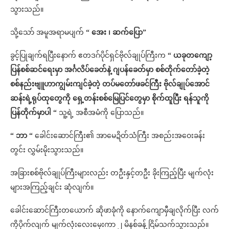
သွားသည်။
သို့သော် အမူအရာမပျက်
“ အေး ၊ ဆက်ပြော”
ခွင့်ပြုချက်ရပြီးနောက် ဧတဒဂ်ပိုင်ရှင်ဗိုလ်ချုပ်ကြီးက
“ ယခုတကျော့
ပြန်စစ်ဆင်ရေးမှာ အင်္ဂလိပ်ခေတ်နဲ့ ဂျပန်ခေတ်မှာ စစ်တိုက်တော်ခဲ့တဲ့
စစ်နည်းဗျူဟာကျွမ်းကျင်ခဲ့တဲ့ တပ်မတော်ဖခင်ကြီး ဗိုလ်ချုပ်အောင်
ဆန်းရဲ့ရုပ်ထုတွေကို ရှေ့တန်းစစ်မြေပြင်တွေမှာ စိုက်ထူပြီး ရန်သူကို
ပြန်တိုက်မှာပါ “
သူ့ရဲ့ အစီအမံကို ပြောသည်။
“ ဘာ “
ခေါင်းဆောင်ကြီး၏ အာမေဍိတ်သံကြီး အစည်းအဝေးခန်း
တွင်း လွှမ်းမိုးသွားသည်။
အခြားစစ်ဗိုလ်ချုပ်ကြီးများလည်း တဦးနှင့်တဦး ခိုးကြည့်ပြီး မျက်လုံး
များအကြည့်ချင်း ဆုံလျက်။
ခေါင်းဆောင်ကြီးတယောက် ဆိုဖာခုံကို နောက်ကျောမှီချလိုက်ပြီး လက်
ကိုပိုက်လျက် မျက်လုံးလေးမှေးကာ ၂ မိနစ်ခန့် ငြိမ်သက်သွားသည်။