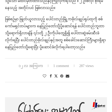
သို့သော် မထင်မှတ်ထားသည်နှင့်ကြုံလိုက်ရသည် ။ ၂ ဦးစလုံး စိုးရိမ်
နေသည့် အတိုင်းပင် ဖြစ်လာသည်။
ဖြစ်စဥ်မှာ ဖြုတ်ယူလာသည့် ပေါင်းတည်မြို့ကဗိုလ်ချုပ်ရုပ်ထုကို စစ်
ကော်မရှင်တပ်များက နေပြည်တော်သို့ပို့ဆောင်ရန် ပေါင်းတည်ဘူတာ
သို့ရောက်ရှိလာချိန် ၎င်းတို့ ၂ ဦးကိုပါတွေ့ရှိ၍ ပေါ်တာဆွဲဖမ်းဆီးခံ
လိုက်ရပြီး ပေါင်းတည်ဗိုလ်ချုပ်နှင့်အတူ စစ်ခေါင်းဆောင်ကြီးများရှိရာ
နေပြည်တော်သို့ရောပြီး ပို့ဆောင်ခံလိုက်ရပါတော့သည်။
၁၂ လ အကြာက
1 comment
287 views