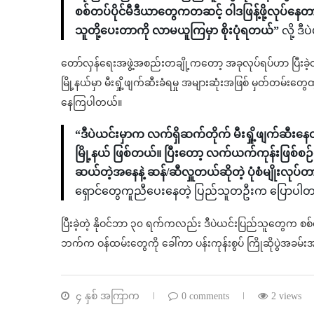
စစ်တပ်ပိုင်မီဒီယာတွေကတဆင့် ဝါဒဖြန့်ဖို့လု
သူတို့ပေးတာကို လာမယူကြမှာ စိုးပုံရတယ်”
လို့ 
တော်လှန်ရေးအဖွဲ့အစည်းတချို့ကတော့ အခုလုပ်ရပ်ဟာ ပြီးခဲ့
မြို့နယ်မှာ မီးရှို့ဖျက်ဆီးခံရမှု အများဆုံးအဖြစ် မှတ်တမ်းတွေ
နေကြပါတယ်။
“ဒီပဲယင်းမှာက လက်ရှိဆက်တိုက် မီးရှို့ဖျက်ဆီးနေ
မြို့နယ် ဖြစ်တယ်။ ပြီးတော့ လက်ယက်ကုန်းဖြစ်စဉ်လ
ဆယ်တဲ့အနေနဲ့ ဆန်/ဆီလှူတယ်ဆိုတဲ့ ပုံစံမျိုးလု
ရှောင်တွေကူညီပေးနေတဲ့ ပြည်သူတဦးက ပြောပါ
ပြီးခဲ့တဲ့ နိုဝင်ဘာ ၃၀ ရက်ကလည်း ဒီပဲယင်းပြည်သူတွေက စစ်တ
ဘက်က ဝန်ထမ်းတွေကို ခေါ်ကာ ပန်းကုန်းစွပ် ကြိုဆိုပွဲအခမ်
၄ နှစ် အကြာက
0 comments
2 views