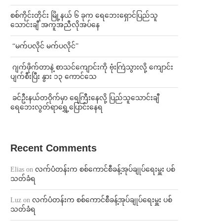
စစ်ကိုင်းတိုင်း မြို့နယ် ၆ ခုက ရေဘေးရှောင်ပြည်သူ
သောင်းချီ အကူအညီလိုအပ်နေ
⁨ ⁨“မက်ပလိုင် မက်ပလိုင်”
⁨⁩ ⁨ဂျက်ဖိုက်တာနဲ့ စာသင်ကျောင်းကို ဗုံးကြဲသွားလို့ ကျောင်း
ပျက်စီးပြီး နွား ၁၃ ကောင်သေ
⁩ ⁨ခင်ဦးနယ်တဝိုက်မှာ ရေကြီးနေလို့ ပြည်သူသောင်းချီ
ရေဘေးလွတ်ရာရွှေ့ပြောင်းနေရ
Recent Comments
Elias
on
လက်ပံတန်းက စစ်ကောင်စီခန့်အုပ်ချုပ်ရေးမှူး ပစ်
သတ်ခံရ
Luz
on
လက်ပံတန်းက စစ်ကောင်စီခန့်အုပ်ချုပ်ရေးမှူး ပစ်
သတ်ခံရ