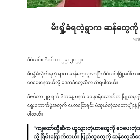
မီးရှို့ခံရတဲ့ရွာက ဆန်တွ
wri
ဒီပဲယင်း၊ ဒီဇင်ဘာ ၂၉၊ ၂၀၂၂။
မီးရှို့ခံလိုက်ရတဲ့ ရွာက ဆန်တွေယူလာပြီး ဒီပဲယင်းမြို့ပေ
ဝေပေးနေတယ်လို့ ဒေသခံတွေဆီက သိရပါတယ်။
ဒီဇင်ဘာ ၂၉ ရက် ဒီကနေ့ မနက် ၁၀ နာရီလောက်က မြို့ထဲမှာ
ရွေးကောက်ပွဲအတွက် ဟောပြောရင်း မဲဆွယ်တဲ့သဘောမျိုးနဲ့ 
ပါတယ်။
“ကျတော်တို့ဆီက ယူသွားတဲ့ဟာတွေကို ဝေပေ
လို့ ခြိမ်းခြောက်တယ်။ ပြည်သူတွေကို ဆန်တွေဆီတွေ