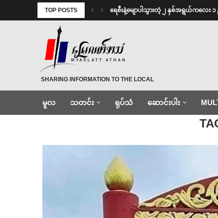
TOP POSTS
ရေစီးနဲ့မျောပါသွားတဲ့ ၂ နှစ်အရွယ်ကလေး ၁ 
MYAELATT ATHAN
SHARING INFORMATION TO THE LOCAL
မူလ
သတင်း
ရုပ်သံ
ဆောင်းပါး
MUL
Home
»
ဝေပေး
TA