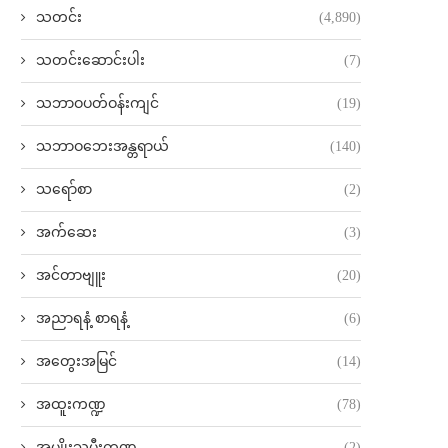
သတင်း
(4,890)
သတင်းဆောင်းပါး
(7)
သဘာဝပတ်ဝန်းကျင်
(19)
သဘာဝဘေးအန္တရာယ်
(140)
သရော်စာ
(2)
အက်ဆေး
(3)
အင်တာဗျူး
(20)
အညာရနံ့ စာရနံ့
(6)
အတွေးအမြင်
(14)
အထူးကဏ္ဍ
(78)
အမျိုးသမီးကဏ္ဍ
(2)