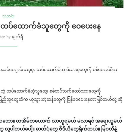
သတင်း
ေကို တပ်ထောက်ခံသူတွေကို ဝေပေးနေ
tten by
ချယ်ရီ
ါ်က စာသင်ကျောင်းတခုမှာ တပ်ထောက်ခံသူ မိသားစုတွေကို စစ်ကောင်စီက
ရှိတဲ့ တပ်ထောက်ခံတဲ့သူတွေ၊ စစ်တပ်ဘက်တော်သားတွေကို
ပြည်သူတွေဆီက ယူသွားတဲ့ဆန်တွေကို ပြန်ဝေပေးနေတာဖြစ်တယ်လို့ ဆို
းတဲ့သဘော။ တအိမ်တယောက် လာယူရမယ် မလာရင် အရေးယူမယ်
 လှူပါတယ်ပေါ့။ ဓာတ်ပုံတွေ ဗီဒီယိုတွေရိုက်တယ်။ မြဝတီနဲ့