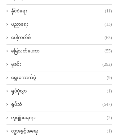
နိုင်ငံရေး
(11)
ပညာရေး
(13)
ပေါ့ကတ်စ်
(63)
မြေလတ်ပေးစာ
(55)
မှုခင်း
(292)
ရွေးကောက်ပွဲ
(9)
ရုပ်ပုံလွှာ
(1)
ရုပ်သံ
(547)
လူမျိုးရေးရာ
(2)
လူ့အခွင့်အရေး
(1)