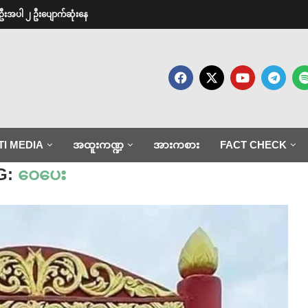
ဦးအပါ ၂ ဦးပျောက်ဆုံးနေ
TI MEDIA
အထူးကဏ္ဍ
အားကစား
FACT CHECK
G:
ဝေပေး