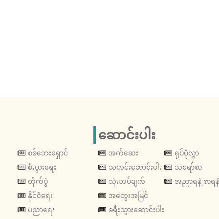
ဆောင်းပါး
စစ်ဘေးရှောင်
အက်ဆေး
ရုပ်ပုံလွှာ
စီးပွားရေး
သတင်းဆောင်းပါး
သရော်စာ
တိုက်ပွဲ
သုံးသပ်ချက်
အညာရနံ့ စာရနံ
နိုင်ငံရေး
အတွေးအမြင်
ပညာရေး
ခရီးသွားဆောင်းပါး