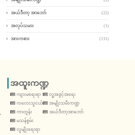
အယ်ဒီတာ့ အာဘော်
(22)
အလုပ်သမား
(1)
အားကစား
(131)
အထူးကဏ္ဍ
ကျားမရေးရာ
လူ့အခွင့်အရေး
ကလေးသူငယ်
အမျိုးသမီးကဏ္ဍ
့
ကာတွန်း
အယ်ဒီတာ့အာဘော်
မသန်စွမ်း
လူမျိုးရေးရာ