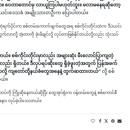
ပ်နေတာ။ ဝေတာတောင်မှ လာယူကြပါမဟုတ်ဘူး။ မလာမနေရဆိုတော့
ဒီပဲယင်းဒေသခံ အမျိုးသားတဦးက ပြောပါတယ်။
တဲ့ရက်ပိုင်းက စစ်တမ်းကောက်ချက်တွေအရ စစ်ကိုင်းတိုင်းထဲက ဒီပဲယင်း
ထွက်လာလို့ အဲ့တာကို ဖုံးဖိချင်လို့ လုပ်တာဖြစ်နိုင်တယ်လို့လည်း သုံးသပ်
တယ်။ စစ်ကိုင်းတိုင်းမှာလည်း အများဆုံး မီးလောင်ပြာကျတဲ့
ည်း ရှိတယ်။ ဒီလုပ်ရပ်ဆိုးတွေ ရှိခဲ့ဖူးတဲ့အတွက် ပြန်အဖက်
ပ်တာလို့ ကျတော်တို့နယ်ခံတွေအနေနဲ့ တွက်ဆထားတယ်”
လို့ စစ်
တယ်။
ပ်ကို ကြိုဆိုနေတယ်ဆိုပြီး ထွေအုပ်ရုံးက ဝန်ထမ်းတွေနဲ့ စစ်ကောင်စီ
းအနား လုပ်ခဲ့ပါသေးတယ်။