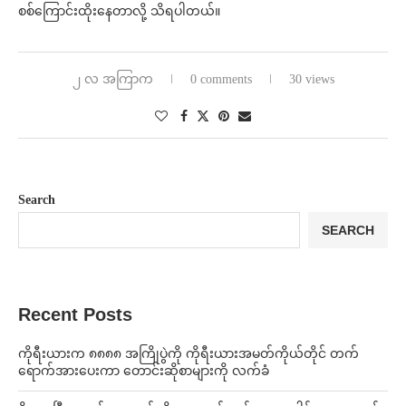
စစ်ကြောင်းထိုးနေတာလို့ သိရပါတယ်။
၂ လ အကြာက
0 comments
30 views
Search
SEARCH
Recent Posts
ကိုရီးယားက ၈၈၈၈ အကြိုပွဲကို ကိုရီးယားအမတ်ကိုယ်တိုင် တက်
ရောက်အားပေးကာ တောင်းဆိုစာများကို လက်ခံ