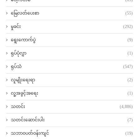
မြေလတ်ပေးစာ
(55)
မှုခင်း
(292)
ရွေးကောက်ပွဲ
(9)
ရုပ်ပုံလွှာ
(1)
ရုပ်သံ
(547)
လူမျိုးရေးရာ
(2)
လူ့အခွင့်အရေး
(1)
သတင်း
(4,886)
သတင်းဆောင်းပါး
(7)
သဘာဝပတ်ဝန်းကျင်
(19)