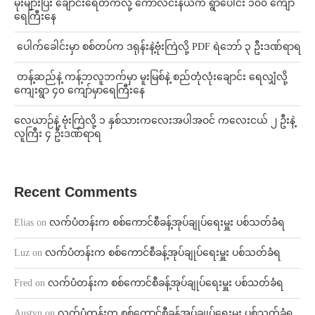
⁨မိုးများပြီး ချောင်းရေတက်လို့ ကောလင်းနယ်က ရွာပေါင်း ၁၀၀ ကျော်
ရေကြီးနေ
⁩ ⁨ပေါက်ခေါင်းမှာ စစ်တပ်က ဒရုန်းနဲ့ဗုံးကြဲလို့ PDF ရဲဘော် ၃ ဦးဒဏ်ရာရ
⁩ ⁨တန့်ဆည်နဲ့ ကန့်ဘလူဘက်မှာ မူးမြစ်နဲ့ စည်တုံလုံးချောင်း ရေလျှံလို့
ကျေးရွာ ၄၀ ကျော်မှာရေကြီးနေ
⁨လေယာဉ်နဲ့ ဗုံးကြဲလို့ ၁ နှစ်သားကလေးအပါအဝင် ကလေးငယ် ၂ ဦးနဲ့
လူကြီး ၄ ဦးဒဏ်ရာရ
Recent Comments
Elias
on
လက်ပံတန်းက စစ်ကောင်စီခန့်အုပ်ချုပ်ရေးမှူး ပစ်သတ်ခံရ
Luz
on
လက်ပံတန်းက စစ်ကောင်စီခန့်အုပ်ချုပ်ရေးမှူး ပစ်သတ်ခံရ
Fred
on
လက်ပံတန်းက စစ်ကောင်စီခန့်အုပ်ချုပ်ရေးမှူး ပစ်သတ်ခံရ
Austyn
on
လက်ပံတန်းက စစ်ကောင်စီခန့်အုပ်ချုပ်ရေးမှူး ပစ်သတ်ခံရ