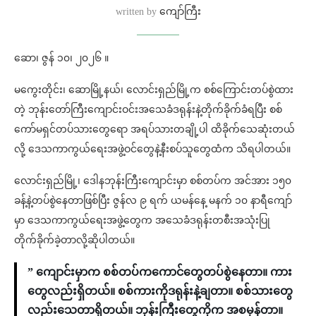
written by
ကျော်ကြီး
ဆော၊ ဇွန် ၁၀၊ ၂၀၂၆ ။
မကွေးတိုင်း၊ ဆောမြို့နယ်၊ လောင်းရှည်မြို့က စစ်ကြောင်းတပ်စွဲထား
တဲ့ ဘုန်းတော်ကြီးကျောင်းဝင်းအသေခံဒရုန်းနဲ့တိုက်ခိုက်ခံရပြီး စစ်
ကော်မရှင်တပ်သားတွေရော အရပ်သားတချို့ပါ ထိခိုက်သေဆုံးတယ်
လို့ ဒေသကာကွယ်ရေးအဖွဲ့ဝင်တွေနဲ့နီးစပ်သူတွေထံက သိရပါတယ်။
လောင်းရှည်မြို့၊ ဒေါနဘုန်းကြီးကျောင်းမှာ စစ်တပ်က အင်အား ၁၅၀
ခန့်နဲ့တပ်စွဲနေတာဖြစ်ပြီး ဇွန်လ ၉ ရက် ယမန်နေ့ မနက် ၁၀ နာရီကျော်
မှာ ဒေသကာကွယ်ရေးအဖွဲ့တွေက အသေခံဒရုန်းတစီးအသုံးပြု
တိုက်ခိုက်ခဲ့တာလို့ဆိုပါတယ်။
” ကျောင်းမှာက စစ်တပ်ကကောင်တွေတပ်စွဲနေတာ။ ကား
တွေလည်းရှိတယ်။ စစ်ကားကို​ဒရုန်းနဲ့ချတာ။ စစ်သားတွေ
လည်းသေတာရှိတယ်။ ဘုန်းကြီးတွေကိုက အစမှန်တာ။