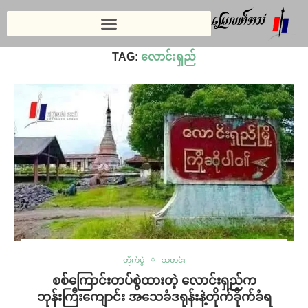
Home
»
လောင်းရှည်
TAG:
လောင်းရှည်
တိုက်ပွဲ
သတင်း
စစ်ကြောင်းတပ်စွဲထားတဲ့ လောင်းရှည်က
ဘုန်းကြီးကျောင်း အသေခံဒရုန်းနဲ့တိုက်ခိုက်ခံရ