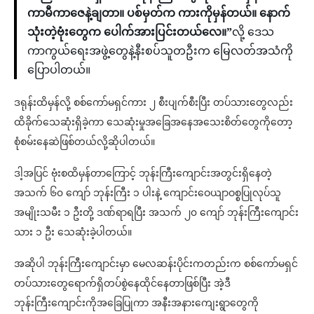
ကာမီကာဇေနဲ့ချတာ။ ပစ်မှတ်က ကားကိုမှန်တယ်။ နောက်
သုံးတဲ့ဗုံးတွေက ပေါက်အားပြင်းတယ်လေ။”
လို့ ဒေသ
ကာကွယ်ရေးအဖွဲ့တွေနဲ့နီးစပ်သူတဦးက မြေလတ်အသံကို
ပြောပါတယ်။
ဒရုန်းထိမှန်လို့ စစ်ကော်မရှင်ကား ၂ စီးပျက်စီးပြီး တပ်သားတွေလည်း
ထိခိုက်သေဆုံးရှိခဲ့ကာ သေဆုံးမှုအခြေအနေအသေးစိတ်တွေကိုတော့
စုံစမ်းနေဆဲဖြစ်တယ်လို့ဆိုပါတယ်။
ဒါ့အပြင် ဗုံးစထိမှန်တာကြောင့် ဘုန်းကြီးကျောင်းအတွင်းရှိနေတဲ့
အသက် ၆၀ ကျော် ဘုန်းကြီး ၁ ပါးနဲ့ ကျောင်းဝေယျာဝစ္စပြုလုပ်သူ
အမျိုးသမီး ၁ ဦးတို့ ဒဏ်ရာရပြီး အသက် ၂၀ ကျော် ဘုန်းကြီးကျောင်း
သား ၁ ဦး သေဆုံးခဲ့ပါတယ်။
အဆိုပါ ဘုန်းကြီးကျောင်းမှာ မေလဆန်းပိုင်းကတည်းက စစ်ကော်မရှင်
တပ်သားတွေရောက်ရှိတပ်စွဲနေထိုင်နေတာဖြစ်ပြီး အဲ့ဒီ
ဘုန်းကြီးကျောင်းကိုအခြေပြုကာ အနီးအနားကျေးရွာတွေကို