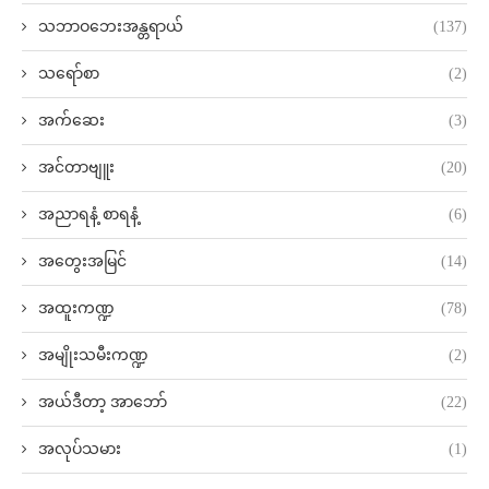
သဘာဝဘေးအန္တရာယ်
(137)
သရော်စာ
(2)
အက်ဆေး
(3)
အင်တာဗျူး
(20)
အညာရနံ့ စာရနံ့
(6)
အတွေးအမြင်
(14)
အထူးကဏ္ဍ
(78)
အမျိုးသမီးကဏ္ဍ
(2)
အယ်ဒီတာ့ အာဘော်
(22)
အလုပ်သမား
(1)