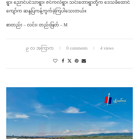
ရွာ၊ ညောင်ပင်သာရွာ၊ ဇင်ကလဲရွာ၊ သင်းတောရွာတို့က ဒေသခံထောင်
ကျော်က ဆန္ဒပြကန့်ကွက်ခဲ့ကြပါသေးတယ်။
စာတည်း – လင်း၊ တည်းဖြတ် – M
၉ လ အကြာက
0 comments
4 views