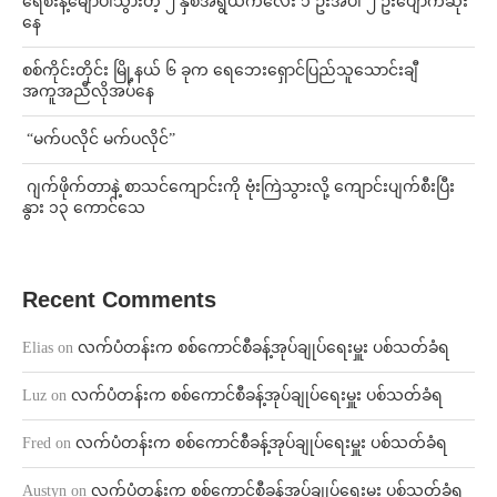
ရေစီးနဲ့မျောပါသွားတဲ့ ၂ နှစ်အရွယ်ကလေး ၁ ဦးအပါ ၂ ဦးပျောက်ဆုံး
နေ
စစ်ကိုင်းတိုင်း မြို့နယ် ၆ ခုက ရေဘေးရှောင်ပြည်သူသောင်းချီ
အကူအညီလိုအပ်နေ
⁨ ⁨“မက်ပလိုင် မက်ပလိုင်”
⁨⁩ ⁨ဂျက်ဖိုက်တာနဲ့ စာသင်ကျောင်းကို ဗုံးကြဲသွားလို့ ကျောင်းပျက်စီးပြီး
နွား ၁၃ ကောင်သေ
Recent Comments
Elias
on
လက်ပံတန်းက စစ်ကောင်စီခန့်အုပ်ချုပ်ရေးမှူး ပစ်သတ်ခံရ
Luz
on
လက်ပံတန်းက စစ်ကောင်စီခန့်အုပ်ချုပ်ရေးမှူး ပစ်သတ်ခံရ
Fred
on
လက်ပံတန်းက စစ်ကောင်စီခန့်အုပ်ချုပ်ရေးမှူး ပစ်သတ်ခံရ
Austyn
on
လက်ပံတန်းက စစ်ကောင်စီခန့်အုပ်ချုပ်ရေးမှူး ပစ်သတ်ခံရ