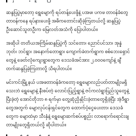
ဆန္ဒပြပွဲမှာတော့ ရွှေမျောကို ရပ်တန့်ပေးဖို့နဲ့ ပအဖ၊ ပကဖ တာဝန်ခံတွေ
တာဝန်ကနေ ရပ်နားပေးဖို့ အဓိကတောင်းဆိုခဲ့ကြတယ်လို့ ဆန္ဒပြပွဲ
ဦးဆောင်သူတဦးက မြေလတ်အသံကို ပြောပါတယ်။
အဆိုပါ တတိယအကြိမ်ဆန္ဒပြပွဲကို သင်တော၊ ညောင်ပင်သာ၊ အုန္နဲ
ဘုတ်၊ ဘင်ရွာ၊ အနောက်တောရွာ၊ ကျောက်ခဲတက်ရွာက စစ်ဘေးရှောင်
တွေနဲ့ ခေတ်လုံကျေးရွာတွေက ဒေသခံအင်အား ၂,၀၀၀ကျော်နဲ့ ချီ
တက်ဆန္ဒပြခဲ့ကြတာလို့ သိရပါတယ်။
မင်းကင်းမြို့နယ် ပအဖတာဝန်ခံကတော့ ရွှေမျောလည်ပတ်တာမျိုးမရှိ
သေးဘဲ ရွှေမျောနဲ့ နီးစပ်တဲ့ လောင်းပြည့်ရွာနဲ့ ဇင်ကလဲရွာပြည်သူတွေနဲ့
ပြီးခဲ့တဲ့ အောင်တိုဘာ ၈ ရက်မှာ တွေ့ဆုံညှိနှိုင်းခဲ့တာတွေရှိခဲ့ပြီး အဲ့ဒီရွာ
တွေအတွက် မျောလုပ်ငန်းရှင်တွေက ထောက်ပံ့ငွေပေးတာ၊ ဒေသခံ
တွေက မျောထဲမှာ သီးနှံနဲ့ ရွှေမျောဆက်စပ်ပစ္စည်း လာရောက်ရောင်းချ
တာမျိုးတွေရှိတယ်လို့ ဆိုပါတယ်။