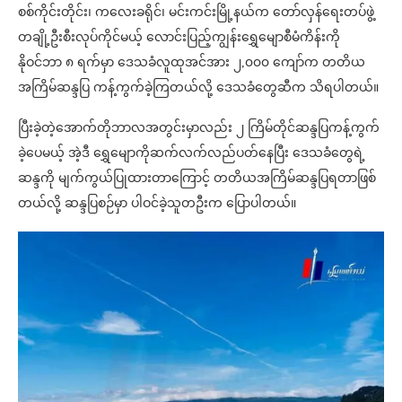
စစ်ကိုင်းတိုင်း၊ ကလေးခရိုင်၊ မင်းကင်းမြို့နယ်က တော်လှန်ရေးတပ်ဖွဲ့
တချို့ဦးစီးလုပ်ကိုင်မယ့် လောင်းပြည့်ကျွန်းရွှေ‌မျောစီမံကိန်းကို
နိုဝင်ဘာ ၈ ရက်မှာ ဒေသခံလူထုအင်အား ၂,၀၀၀ ကျော်က တတိယ
အကြိမ်ဆန္ဒပြ ကန့်ကွက်ခဲ့ကြတယ်လို့ ဒေသခံတွေဆီက သိရပါတယ်။
ပြီးခဲ့တဲ့အောက်တိုဘာလအတွင်းမှာလည်း ၂ ကြိမ်တိုင်ဆန္ဒပြကန့်ကွက်
ခဲ့ပေမယ့် အဲ့ဒီ ရွှေမျောကိုဆက်လက်လည်ပတ်နေပြီး ဒေသခံတွေရဲ့
ဆန္ဒကို မျက်ကွယ်ပြုထားတာကြောင့် တတိယအကြိမ်ဆန္ဒပြရတာဖြစ်
တယ်လို့ ဆန္ဒပြစဉ်မှာ ပါဝင်ခဲ့သူတဦးက ပြောပါတယ်။