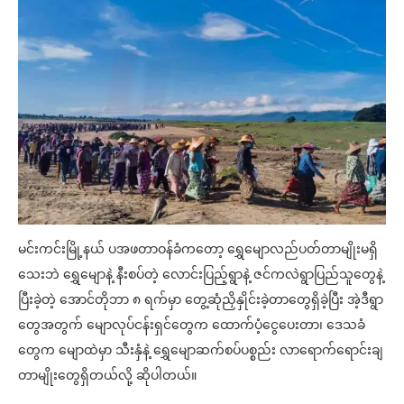
မင်းကင်းမြို့နယ် ပအဖတာဝန်ခံကတော့ ရွှေမျောလည်ပတ်တာမျိုးမရှိ
သေးဘဲ ရွှေမျောနဲ့ နီးစပ်တဲ့ လောင်းပြည့်ရွာနဲ့ ဇင်ကလဲရွာပြည်သူတွေနဲ့
ပြီးခဲ့တဲ့ အောင်တိုဘာ ၈ ရက်မှာ တွေ့ဆုံညှိနှိုင်းခဲ့တာတွေရှိခဲ့ပြီး အဲ့ဒီရွာ
တွေအတွက် မျောလုပ်ငန်းရှင်တွေက ထောက်ပံ့ငွေပေးတာ၊ ဒေသခံ
တွေက မျောထဲမှာ သီးနှံနဲ့ ရွှေမျောဆက်စပ်ပစ္စည်း လာရောက်ရောင်းချ
တာမျိုးတွေရှိတယ်လို့ ဆိုပါတယ်။