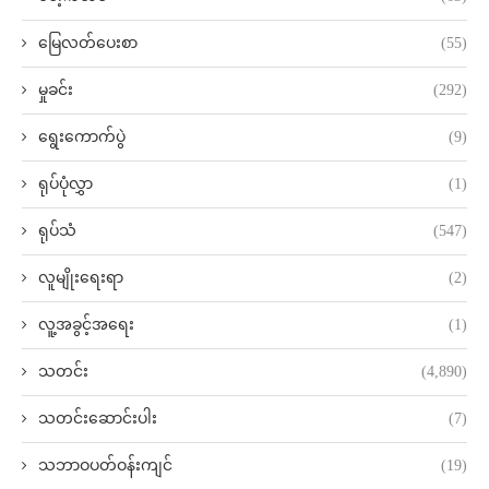
မြေလတ်ပေးစာ
(55)
မှုခင်း
(292)
ရွေးကောက်ပွဲ
(9)
ရုပ်ပုံလွှာ
(1)
ရုပ်သံ
(547)
လူမျိုးရေးရာ
(2)
လူ့အခွင့်အရေး
(1)
သတင်း
(4,890)
သတင်းဆောင်းပါး
(7)
သဘာဝပတ်ဝန်းကျင်
(19)