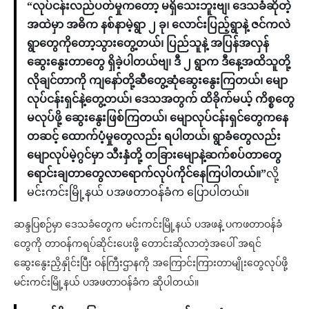
“လုပ်ငန်းလည်ပတ်မှုကတော့ မရှိသေးဘူးဗျ၊ ဒေသခံဆိုတဲ့
အထဲမှာ အဓိက နစ်နာမဲ့ရွာ ၂ ခု၊ လောင်းပြည့်ရွာနဲ့ ဇင်ကလဲ
ရွာတွေကိုတော့သွားတွေ့တယ်၊ ပြည်သူနဲ့ အပြန်အလှန်
ဆွေးနွေးတာတွေ ရှိခဲ့ပါတယ်ဗျ၊ ဒီ ၂ ရွာက ဒီနေ့အထိသူတို့
လိုချင်တာကို ကျနော်တို့ဆီတွေ့ဆုံဆွေးနွေးကြတယ်၊ မျော
လုပ်ငန်းရှင်နဲ့တွေ့တယ်၊ ဒေသအတွက် ထိခိုက်မယ့် ကိစ္စတွေ
မလုပ်ဖို့ ဆွေးနွေးဖြစ်ကြတယ်၊ မျောလုပ်ငန်းရှင်တွေကနေ
တဆင့် ထောက်ပံ့မှုတွေလည်း ရပါတယ်၊ ရွာခံတွေလည်း
မျောလုပ်မဲ့ဂွင်မှာ သီးနှံတို့ တခြားမျောနဲ့ဆက်စပ်တာတွေ
ရောင်းချတာတွေလာရောက်လုပ်ကိုင်နေကြပါတယ်။”
လို့
မင်းကင်းမြို့နယ် ပအဖတာဝန်ခံက ပြောပါတယ်။
ဆန္ဒပြစဉ်မှာ ဒေသခံတွေက မင်းကင်းမြို့နယ် ပအဖနဲ့ ပကဖတာဝန်ခံ
တွေကို တာဝန်ကရပ်ဆိုင်းပေးဖို့ တောင်းဆိုလာတဲ့အပေါ် အရင်
ဆွေးနွေးညှိနှိုင်းပြီး ဝန်ကြီးဌာနကို အကြောင်းကြားတာမျိုးတွေလုပ်ဖို့
မင်းကင်းမြို့နယ် ပအဖတာဝန်ခံက ဆိုပါတယ်။