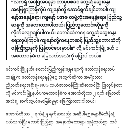
“လက်ရှိ အခြေအနေမှာ ဘာမှမစခင် တွေ့ဆုံဆွေးနွေး
အဖြေရှာကြဖို့ကိုပဲ ကျနော်တို့ ဆောင်ရွက်ချင်တာပါ၊ ကျ
နော့်အနေနဲ့ရော၊ ကျနော့် ပအဖ တဖွဲ့လုံးအနေနဲ့ရော၊ ပြည်သူ့
ဆန္ဒကို အလေးထားပါတယ်၊ ပြည်သူတောင်းဆိုမှုကို
လိုက်လျောချင်ပါတယ်၊ ဘောင်ထဲကနေ တွေ့ဆုံဆွေးနွေး
ရေးလုပ်ကြပါ၊ ကျနော်တို့ကနေတဆင့် ပြည်သူ့စကားသံကို
ဝန်ကြီးဌာနကို ပြန်တင်ပေးမှာပါ။”
လို့ မင်းကင်းမြို့နယ် ပ
အဖတာဝန်ခံက မြေလတ်အသံကို ပြောပါတယ်။
မင်းကင်းမြို့နယ်၊ လောင်းပြည့်ကျွန်းရွှေမျောကို တော်လှန်ရေးတပ်
တချို့က တော်လှန်ရေးရန်ပုံငွေ အတွက်ဆိုကာ အမျိုးသား
ညီညွတ်ရေးအစိုးရ- NUG သယံဇာတဝန်ကြီးဆီစာတင်ပြီး ပြုလုပ်ခဲ့တာ
လို့ မင်းကင်းမြို့နယ်ပကဖတာဝန်ခံက အောက်တိုဘာ ၂ ရက် မြေလတ်
အသံရဲ့ ဆက်သွယ်မေးမြန်းမှုမှာ ဖြေကြားထားပါတယ်။
အောက်တိုဘာ ၂ ရက်နဲ့ ၅ ရက်မှာလည်း အဆိုပါရွှေမျောစီမံကိန်းနဲ့
ပတ်သက်ပြီး လောင်းပြည့်ရွာ၊ အနောက်တောရွာ၊ အုန္နဲဘုတ်ရွာ၊ ဘင်