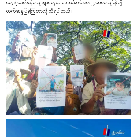
တွေနဲ့ ခေတ်လုံကျေးရွာတွေက ဒေသခံအင်အား ၂,၀၀၀ကျော်နဲ့ ချီ
တက်ဆန္ဒပြခဲ့ကြတာလို့ သိရပါတယ်။