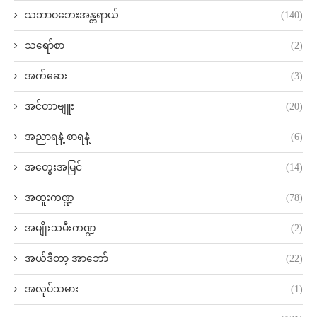
သဘာဝဘေးအန္တရာယ်
(140)
သရော်စာ
(2)
အက်ဆေး
(3)
အင်တာဗျူး
(20)
အညာရနံ့ စာရနံ့
(6)
အတွေးအမြင်
(14)
အထူးကဏ္ဍ
(78)
အမျိုးသမီးကဏ္ဍ
(2)
အယ်ဒီတာ့ အာဘော်
(22)
အလုပ်သမား
(1)