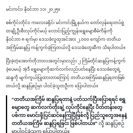
မင်းကင်း၊ နိုဝင်ဘာ ၁၁၊ ၂၀၂၅။
စစ်ကိုင်းတိုင်း၊ ကလေးခရိုင်၊ မင်းကင်းမြို့နယ်က တော်လှန်ရေးတပ်ဖွဲ့
တချို့ဦးစီးလုပ်ကိုင်မယ့် လောင်းပြည့်ကျွန်းရွှေ‌မျောစီမံကိန်းကို
နိုဝင်ဘာ ၈ ရက်မှာ ဒေသခံလူထုအင်အား ၂,၀၀၀ ကျော်က တတိယ
အကြိမ်ဆန္ဒပြ ကန့်ကွက်ခဲ့ကြတယ်လို့ ဒေသခံတွေဆီက သိရပါတယ်။
ပြီးခဲ့တဲ့အောက်တိုဘာလအတွင်းမှာလည်း ၂ ကြိမ်တိုင်ဆန္ဒပြကန့်ကွက်
ခဲ့ပေမယ့် အဲ့ဒီ ရွှေမျောကိုဆက်လက်လည်ပတ်နေပြီး ဒေသခံတွေရဲ့
ဆန္ဒကို မျက်ကွယ်ပြုထားတာကြောင့် တတိယအကြိမ်ဆန္ဒပြရတာဖြစ်
တယ်လို့ ဆန္ဒပြစဉ်မှာ ပါဝင်ခဲ့သူတဦးက ပြောပါတယ်။
“တတိယအကြိမ် ဆန္ဒပြရတာနဲ့ ပတ်သက်ပြီးပြောရရင် ရွှေ
မျောတွေ ဆက်လက်တိုးချဲ့ လုပ်ကိုင်နေပြီး ပိတ်တန်းတွေ
ပစ်ကာ မောင်းဖို့ပြင်ဆင်နေကြပြီဖြစ်လို့ ပြည်သူတွေအနေနဲ့
တတိယအကြိမ် ဆန္ဒပြရခြင်း ဖြစ်ပါတယ်။”
လို့ ဆန္ဒပြစဉ်
မှာပါဝင်ခဲ့သူက ပြောပါတယ်။