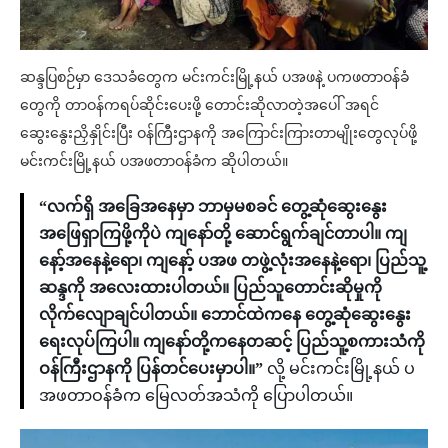
ဆန္ဒပြစဉ်မှာ ဒေသခံတွေက မင်းကင်းမြို့နယ် ပအဖနဲ့ ပကဖတာဝန်ခံ
တွေကို တာဝန်ကရပ်ဆိုင်းပေးဖို့ တောင်းဆိုလာတဲ့အပေါ် အရင်
ဆွေးနွေးညှိနှိုင်းပြီး ဝန်ကြီးဌာနကို အကြောင်းကြားတာမျိုးတွေလုပ်ဖို့
မင်းကင်းမြို့နယ် ပအဖတာဝန်ခံက ဆိုပါတယ်။
“လက်ရှိ အခြေအနေမှာ ဘာမှမစခင် တွေ့ဆုံဆွေးနွေး
အဖြေရှာကြဖို့ကိုပဲ ကျနော်တို့ ဆောင်ရွက်ချင်တာပါ။ ကျ
နော့်အနေနဲ့ရော၊ ကျနော့် ပအဖ တဖွဲ့လုံးအနေနဲ့ရော၊ ပြည်သူ့
ဆန္ဒကို အလေးထားပါတယ်။ ပြည်သူတောင်းဆိုမှုကို
လိုက်လျောချင်ပါတယ်။ ဘောင်ထဲကနေ တွေ့ဆုံဆွေးနွေး
ရေးလုပ်ကြပါ။ ကျနော်တို့ကနေတဆင့် ပြည်သူ့စကားသံကို
ဝန်ကြီးဌာနကို ပြန်တင်ပေးမှာပါ။”
လို့ မင်းကင်းမြို့နယ် ပ
အဖတာဝန်ခံက မြေလတ်အသံကို ပြောပါတယ်။