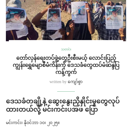
သတင်း
တော်လှန်ရေးတပ်ဖွဲ့တွေဦးစီးမယ့် လောင်းပြည့်
ကျွန်းရွှေမျောစီမံကိန်းကို ဒေသခံတွေထပ်မံဆန္ဒပြ
ကန့်ကွက်
written by
ကျော်စွာ
ဒေသခံတချို့နဲ့ ဆွေးနွေးညှိနှိုင်းမှုတွေလုပ်
ထားတယ်လို့ မင်းကင်းပအဖ ပြော
မင်းကင်း၊ နိုဝင်ဘာ ၁၀၊ ၂၀၂၅။