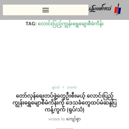
Home
»
လောင်းပြည့်ကျွန်းရွှေမျောစီမံကိန်း
TAG:
လောင်းပြည့်ကျွန်းရွှေမျောစီမံကိန်း
ရုပ်သံ
သတင်း
တော်လှန်ရေးတပ်ဖွဲ့တွေဦးစီးမယ့် လောင်းပြည့်
ကျွန်းရွှေမျောစီမံကိန်းကို ဒေသခံတွေထပ်မံဆန္ဒပြ
ကန့်ကွက် (ရုပ်/သံ)
written by
ကျော်စွာ