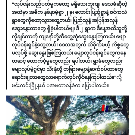
“လုပ်ငန်းလည်ပတ်မှုကတော့ မရှိသေးဘူးဗျ၊ ဒေသခံဆိုတဲ့
အထဲမှာ အဓိက နစ်နာမဲ့ရွာ ၂ ခု၊ လောင်းပြည့်ရွာနဲ့ ဇင်ကလဲ
ရွာတွေကိုတော့သွားတွေ့တယ်၊ ပြည်သူနဲ့ အပြန်အလှန်
ဆွေးနွေးတာတွေ ရှိခဲ့ပါတယ်ဗျ၊ ဒီ ၂ ရွာက ဒီနေ့အထိသူတို့
လိုချင်တာကို ကျနော်တို့ဆီတွေ့ဆုံဆွေးနွေးကြတယ်၊ မျော
လုပ်ငန်းရှင်နဲ့တွေ့တယ်၊ ဒေသအတွက် ထိခိုက်မယ့် ကိစ္စတွေ
မလုပ်ဖို့ ဆွေးနွေးဖြစ်ကြတယ်၊ မျောလုပ်ငန်းရှင်တွေကနေ
တဆင့် ထောက်ပံ့မှုတွေလည်း ရပါတယ်၊ ရွာခံတွေလည်း
မျောလုပ်မဲ့ဂွင်မှာ သီးနှံတို့ တခြားမျောနဲ့ဆက်စပ်တာတွေ
ရောင်းချတာတွေလာရောက်လုပ်ကိုင်နေကြပါတယ်။”
လို့
မင်းကင်းမြို့နယ် ပအဖတာဝန်ခံက ပြောပါတယ်။