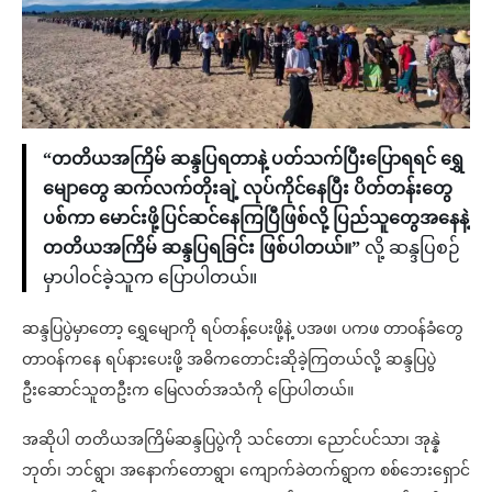
“တတိယအကြိမ် ဆန္ဒပြရတာနဲ့ ပတ်သက်ပြီးပြောရရင် ရွှေ
မျောတွေ ဆက်လက်တိုးချဲ့ လုပ်ကိုင်နေပြီး ပိတ်တန်းတွေ
ပစ်ကာ မောင်းဖို့ပြင်ဆင်နေကြပြီဖြစ်လို့ ပြည်သူတွေအနေနဲ့
တတိယအကြိမ် ဆန္ဒပြရခြင်း ဖြစ်ပါတယ်။”
လို့ ဆန္ဒပြစဉ်
မှာပါဝင်ခဲ့သူက ပြောပါတယ်။
ဆန္ဒပြပွဲမှာတော့ ရွှေမျောကို ရပ်တန့်ပေးဖို့နဲ့ ပအဖ၊ ပကဖ တာဝန်ခံတွေ
တာဝန်ကနေ ရပ်နားပေးဖို့ အဓိကတောင်းဆိုခဲ့ကြတယ်လို့ ဆန္ဒပြပွဲ
ဦးဆောင်သူတဦးက မြေလတ်အသံကို ပြောပါတယ်။
အဆိုပါ တတိယအကြိမ်ဆန္ဒပြပွဲကို သင်တော၊ ညောင်ပင်သာ၊ အုန္နဲ
ဘုတ်၊ ဘင်ရွာ၊ အနောက်တောရွာ၊ ကျောက်ခဲတက်ရွာက စစ်ဘေးရှောင်