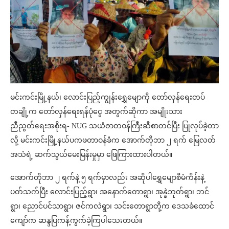
မင်းကင်းမြို့နယ်၊ လောင်းပြည့်ကျွန်းရွှေမျောကို တော်လှန်ရေးတပ်
တချို့က တော်လှန်ရေးရန်ပုံငွေ အတွက်ဆိုကာ အမျိုးသား
ညီညွတ်ရေးအစိုးရ- NUG သယံဇာတဝန်ကြီးဆီစာတင်ပြီး ပြုလုပ်ခဲ့တာ
လို့ မင်းကင်းမြို့နယ်ပကဖတာဝန်ခံက အောက်တိုဘာ ၂ ရက် မြေလတ်
အသံရဲ့ ဆက်သွယ်မေးမြန်းမှုမှာ ဖြေကြားထားပါတယ်။
အောက်တိုဘာ ၂ ရက်နဲ့ ၅ ရက်မှာလည်း အဆိုပါရွှေမျောစီမံကိန်းနဲ့
ပတ်သက်ပြီး လောင်းပြည့်ရွာ၊ အနောက်တောရွာ၊ အုန္နဲဘုတ်ရွာ၊ ဘင်
ရွာ၊ ညောင်ပင်သာရွာ၊ ဇင်ကလဲရွာ၊ သင်းတောရွာတို့က ဒေသခံထောင်
ကျော်က ဆန္ဒပြကန့်ကွက်ခဲ့ကြပါသေးတယ်။