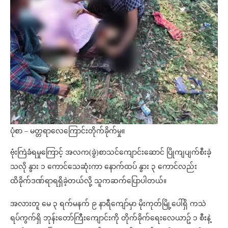
ပုံစာ – မတ္တရာလေကြောင်းတိုက်ခိုက်မှု။
ဗုံးကြဲခံရမှုကြောင့် အလက(ခွဲ)စာသင်ကျောင်းဆောင် ပြိုကျပျက်စီးခဲ့
သလို နွား ၁ ကောင်သေဆုံးကာ နောက်ထပ် နွား ၃ ကောင်လည်း
ထိခိုက်ဒဏ်ရာရရှိခဲ့တယ်လို့ သူကဆက်ပြောပါတယ်။
အလားတူ မေ ၃ ရက်မနက် ၉ နာရီကျော်မှာ မိုးကုတ်မြို့ပေါ်ရှိ ကသဲ
ရပ်ကွက်ရှိ ဘုန်းတော်ကြီးကျောင်းကို တိုက်ခိုက်ရေးလေယာဥ် ၁ စီးနဲ့