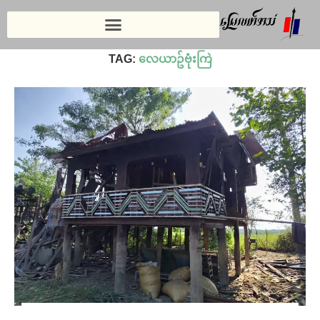
Home
»
လေယာဥ်ဗုံးကြဲ
TAG:
လေယာဥ်ဗုံးကြဲ