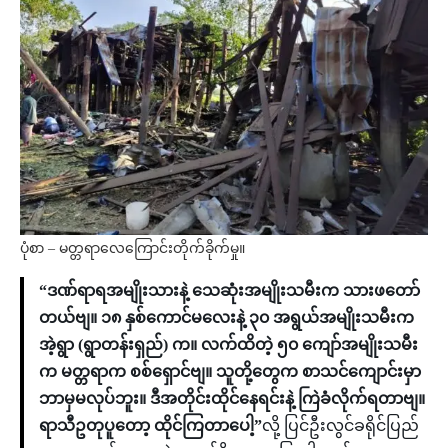
ပုံစာ – မတ္တရာလေကြောင်းတိုက်ခိုက်မှု။
“ဒဏ်ရာရအမျိုးသားနဲ့ သေဆုံးအမျိုးသမီးက သားဖတော်
တယ်ဗျ။ ၁၈ နှစ်ကောင်မလေးနဲ့ ၃၀ အရွယ်အမျိုးသမီးက
အဲ့ရွာ (ရွာတန်းရှည်) က။ လက်ထိတဲ့ ၅၀ ကျော်အမျိုးသမီး
က မတ္တရာက စစ်ရှောင်ဗျ။ သူတို့တွေက စာသင်ကျောင်းမှာ
ဘာမှမလုပ်ဘူး။ ဒီအတိုင်းထိုင်နေရင်းနဲ့ ကြဲခံလိုက်ရတာဗျ။
ရာသီဥတုပူတော့ ထိုင်ကြတာပေါ့”
လို့ ပြင်ဦးလွင်ခရိုင်ပြည်