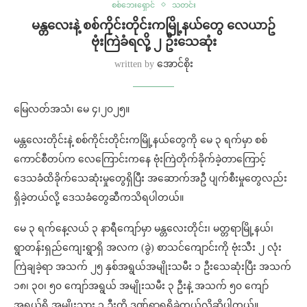
စစ်ဘေးရှောင်
သတင်း
မန္တလေးနဲ့ စစ်ကိုင်းတိုင်းကမြို့နယ်တွေ လေယာဥ်
ဗုံးကြဲခံရလို့ ၂ ဦးသေဆုံး
written by
အောင်စိုး
မြေလတ်အသံ၊ မေ ၄၊၂၀၂၅။
မန္တလေးတိုင်းနဲ့ စစ်ကိုင်းတိုင်းကမြို့နယ်တွေကို မေ ၃ ရက်မှာ စစ်
ကောင်စီတပ်က လေကြောင်းကနေ ဗုံးကြဲတိုက်ခိုက်ခဲ့တာကြောင့်
ဒေသခံထိခိုက်သေဆုံးမှုတွေရှိပြီး အဆောက်အဦ ပျက်စီးမှုတွေလည်း
ရှိခဲ့တယ်လို့ ဒေသခံတွေဆီကသိရပါတယ်။
မေ ၃ ရက်နေ့လယ် ၃ နာရီကျော်မှာ မန္တလေးတိုင်း၊ မတ္တရာမြို့နယ်၊
ရွာတန်းရှည်ကျေးရွာရှိ အလက (ခွဲ) စာသင်ကျောင်းကို ဗုံးသီး ၂ လုံး
ကြဲချခဲ့ရာ အသက် ၂၅ နှစ်အရွယ်အမျိုးသမီး ၁ ဦးသေဆုံးပြီး အသက်
၁၈၊ ၃၀၊ ၅၀ ကျော်အရွယ် အမျိုးသမီး ၃ ဦးနဲ့ အသက် ၅၀ ကျော်
အရွယ်ရှိ အမျိုးသား ၁ ဦးတို့ ဒဏ်ရာရရှိခဲ့တယ်လို့ဆိုပါတယ်။