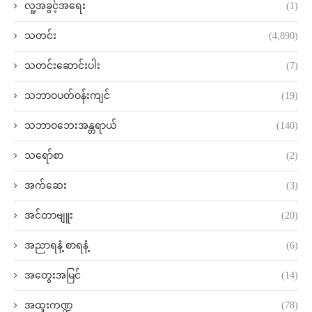
လူ့အခွင့်အရေး
(1)
သတင်း
(4,890)
သတင်းဆောင်းပါး
(7)
သဘာဝပတ်ဝန်းကျင်
(19)
သဘာဝဘေးအန္တရာယ်
(140)
သရော်စာ
(2)
အက်ဆေး
(3)
အင်တာဗျူး
(20)
အညာရနံ့ စာရနံ့
(6)
အတွေးအမြင်
(14)
အထူးကဏ္ဍ
(78)