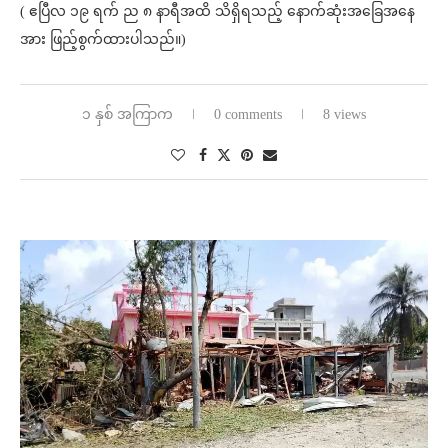
( ဧပြီလ ၁၉ ရက် ည ၈ နာရီအထိ သိရှိရသည့် နောက်ဆုံးအခြေအနေ
အား ဖြည့်စွက်ထားပါသည်။)
၁ နှစ် အကြာက
0 comments
8 views