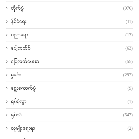
တိုက်ပွဲ
(976)
နိုင်ငံရေး
(11)
ပညာရေး
(13)
ပေါ့ကတ်စ်
(63)
မြေလတ်ပေးစာ
(55)
မှုခင်း
(292)
ရွေးကောက်ပွဲ
(9)
ရုပ်ပုံလွှာ
(1)
ရုပ်သံ
(547)
လူမျိုးရေးရာ
(2)