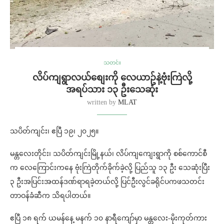
သတင်း
လိပ်ကျရွာလယ်စျေးကို လေယာဥ်နဲ့ဗုံးကြဲလို့
အရပ်သား ၁၃ ဦးသေဆုံး
written by
MLAT
သပိတ်ကျင်း၊ ဧပြီ ၁၉၊ ၂၀၂၅။
မန္တလေးတိုင်း၊ သပိတ်ကျင်းမြို့နယ်၊ လိပ်ကျကျေးရွာကို စစ်ကောင်စီ
က လေကြောင်းကနေ ဗုံးကြဲတိုက်ခိုက်ခဲ့လို့ ပြည်သူ ၁၃ ဦး သေဆုံးပြီး
၃ ဦးအပြင်းအထန်ဒဏ်ရာရခဲ့တယ်လို့ ပြင်ဦးလွင်ခရိုင်ပကဖသတင်း
တာဝန်ခံဆီက သိရပါတယ်။
ဧပြီ ၁၈ ရက် ယမန်နေ့ မနက် ၁၀ နာရီကျော်မှာ မန္တလေး-မိုးကုတ်ကား