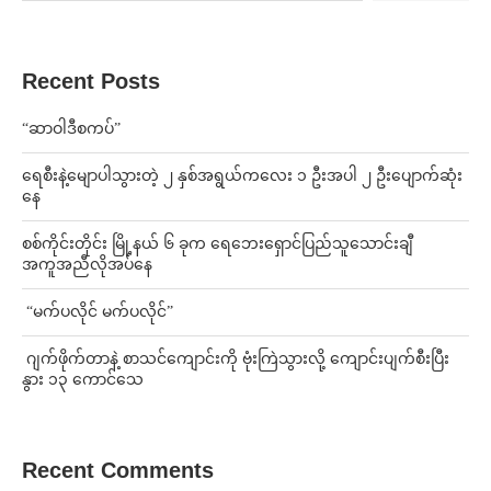
Recent Posts
“ဆာဝါဒီစကပ်”
ရေစီးနဲ့မျောပါသွားတဲ့ ၂ နှစ်အရွယ်ကလေး ၁ ဦးအပါ ၂ ဦးပျောက်ဆုံး
နေ
စစ်ကိုင်းတိုင်း မြို့နယ် ၆ ခုက ရေဘေးရှောင်ပြည်သူသောင်းချီ
အကူအညီလိုအပ်နေ
⁨ ⁨“မက်ပလိုင် မက်ပလိုင်”
⁨⁩ ⁨ဂျက်ဖိုက်တာနဲ့ စာသင်ကျောင်းကို ဗုံးကြဲသွားလို့ ကျောင်းပျက်စီးပြီး
နွား ၁၃ ကောင်သေ
Recent Comments