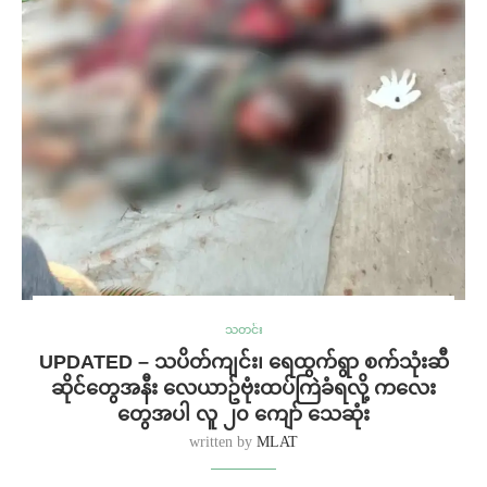
သတင်း
UPDATED – သပိတ်ကျင်း၊ ရေထွက်ရွာ စက်သုံးဆီ
ဆိုင်တွေအနီး လေယာဥ်ဗုံးထပ်ကြဲခံရလို့ ကလေး
တွေအပါ လူ ၂၀ ကျော် သေဆုံး
written by
MLAT