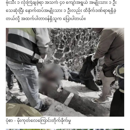
ဗုံးသီး ၁ လုံးကြဲချခဲ့ရာ အသက် ၄၀ ကျော်အရွယ် အမျိုးသား ၁ ဦး
သေဆုံးပြီး နောက်ထပ်အမျိုးသား ၁ ဦးလည်း ထိခိုက်ဒဏ်ရာရရှိခဲ့
တယ်လို့ အထက်ပါတာဝန်ရှိသူက ပြောပါတယ်။
ပုံစာ – မိုးကုတ်လေကြောင်းတိုက်ခိုက်မှု