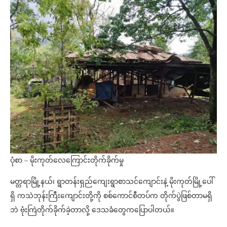
ပုံစာ – မိုးကုတ်လေကြောင်းတိုက်ခိုက်မှု
မတ္တရာမြို့နယ်၊ ရွာတန်းရှည်ကျေးရွာစာသင်ကျောင်းနဲ့ မိုးကုတ်မြို့ပေါ်
ရှိ ကသဲဘုန်းကြီးကျောင်းတို့ကို စစ်ကောင်စီတပ်က တိုက်ပွဲဖြစ်တာမရှိ
ဘဲ ဗုံးကြဲတိုက်ခိုက်ခဲ့တာလို့ ဒေသခံတွေကပြောပါတယ်။