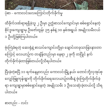
ပုံစာ – ကောလင်းလေကြောင်းတိုက်ခိုက်မှု
ထိခိုက်ဒဏ်ရာရရှိခဲ့သူ ၂ ဦးမှာ ဥက္ကံစာသင်ကျောင်းမှာ စစ်ရှောင်နေတဲ့
စိုင်ဒူးကျေးရွာမှ ဦးဇော်ထွန်း ၃၅ နှစ်နဲ့ ၁၀ နှစ်အရွယ် အမျိုးသမီးငယ်
၁ ဦးတို့ဖြစ်ကြပါတယ်။
ဗုံးကြဲခံရတဲ့ ဆေးရုံနဲ့ စာသင်ကျောင်းတို့မှာ ချောင်းတခုသာခြားနားတာ
ကြောင့် လေယာဥ်က တချိန်တည်းမှာ နေရာ ၂ ခုကို တပြိုင် နက်
တိုက်ခိုက်ခဲ့တာဖြစ်တယ်လို့သိရပါတယ်။
ပြီးခဲ့တဲ့ဧပြီ ၁၁ ရက်နေ့မှာလည်း ကောလင်းမြို့နယ်၊ တောင်ဘို့လှအုပ်စု
လျှော်ဖြူကုန်းရွာကို တိုက်ခိုက်ရေးလေယာဥ်တစီးနဲ့ ဗုံးကြဲတိုက်ခိုက်ခဲ့
ရာ ကျေးရွာမှာစစ်ရှောင်နေတဲ့ အမျိုးသမီး ၁ ဦးသေဆုံးခဲ့တယ်လို့ သိရ
ပါတယ်။
စာတည်း – လင်း