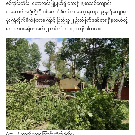
စစ်ကိုင်းတိုင်း၊ ကောလင်းမြို့နယ်ရှိ ဆေးရုံ နဲ့ စာသင်ကျောင်း
အဆောက်အဦတို့ကို စစ်ကောင်စီတပ်က မေ ၃ ရက်ည ၉ နာရီကျော်မှာ
ဗုံးကြဲတိုက်ခိုက်ခဲ့တာကြောင့် ပြည်သူ ၂ ဦးထိခိုက်ဒဏ်ရာရရှိခဲ့တယ်လို့
ကောလင်းခရိုင်အမှတ် ၂ တပ်ရင်းကထုတ်ပြန်ပါတယ်။
ပုံစာ – မိုးကုတ်လေကြောင်းတိုက်ခိုက်မှု