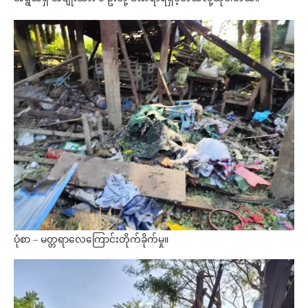
ပုံစာ – မတ္တရာလေကြောင်းတိုက်ခိုက်မှု။