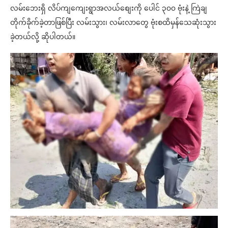
လမ်းဘေးရှိ လိပ်ကျကျေးရွာအလယ်စျေးကို ပေါင် ၃၀၀ ဗုံးနဲ့ ကြဲချ
တိုက်ခိုက်ခဲ့တာဖြစ်ပြီး လမ်းသွား၊ လမ်းလာတွေ ဗုံးစထိမှန်သေဆုံးသွား
ခဲ့တယ်လို့ ဆိုပါတယ်။