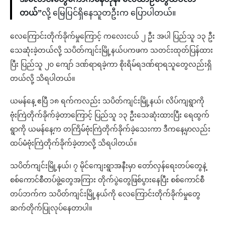
တယ်”
လို့ မြေပြင်ရှိနေသူတဦးက ပြောပါတယ်။
လေကြောင်းတိုက်ခိုက်မှုကြောင့် ကလေးငယ် ၂ ဦး အပါ ပြည်သူ ၁၃ ဦး
သေဆုံးခဲ့တယ်လို့ သပိတ်ကျင်းမြို့နယ်ပကဖက သတင်းထုတ်ပြန်ထား
ပြီး ပြည်သူ ၂၀ ကျော် ဒဏ်ရာရခဲ့ကာ စိုးရိမ်ရဒဏ်ရာရသူတွေလည်းရှိ
တယ်လို့ သိရပါတယ်။
ယမန်နေ့ ဧပြီ ၁၈ ရက်ကလည်း သပိတ်ကျင်းမြို့နယ်၊ လိပ်ကျရွာကို
ဗုံးကြဲတိုက်ခိုက်ခဲ့တာကြောင့် ပြည်သူ ၁၃ ‌‌ဦးသေဆုံးထားပြီး ရေထွက်
ရွာကို ယမန်နေ့က တကြိမ်ဗုံးကြဲတိုက်ခိုက်ခဲ့သေးကာ ဒီကနေ့မှာလည်း
ထပ်မံဗုံးကြဲတိုက်ခိုက်ခဲ့တာလို့ သိရပါတယ်။
သပိတ်ကျင်းမြို့နယ်၊ ၇ မိုင်ကျေးရွာအနီးမှာ တော်လှန်ရေးတပ်တွေနဲ့
စစ်ကောင်စီတပ်ဖွဲ့တွေအကြား တိုက်ပွဲတွေဖြစ်ပွားနေပြီး စစ်ကောင်စီ
တပ်ဘက်က သပိတ်ကျင်းမြို့နယ်ကို လေကြောင်းတိုက်ခိုက်မှုတွေ
ဆက်တိုက်ပြုလုပ်နေတာပါ။