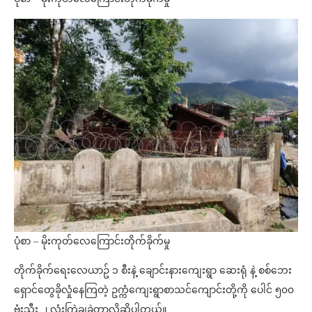
ပုံစာ – မိုးကုတ်လေကြောင်းတိုက်ခိုက်မှု
တိုက်ခိုက်ရေးလေယာဥ် ၁ စီးနဲ့ ချောင်းနားကျေးရွာ ဆေးရုံ နဲ့ စစ်ဘေး
ရှောင်တွေခိုလှုံနေကြတဲ့ ဥက္ကံကျေးရွာစာသင်ကျောင်းတို့ကို ပေါင် ၅၀၀
ဗုံးသီး ၂ လုံးကြဲချခဲ့တာလို့ဆိုပါတယ်။