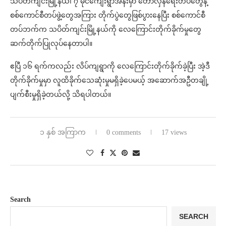
သပိတ်ကျင်းမြို့နယ်၊ ၇ မိုင်ကျေးရွာအနီးမှာ တော်လှန်ရေးတပ်တွေနဲ့
စစ်ကောင်စီတပ်ဖွဲ့တွေအကြား တိုက်ပွဲတွေဖြစ်ပွားနေပြီး စစ်ကောင်စီ
တပ်ဘက်က သပိတ်ကျင်းမြို့နယ်ကို လေကြောင်းတိုက်ခိုက်မှုတွေ
ဆက်တိုက်ပြုလုပ်နေတာပါ။
ဧပြီ ၁၆ ရက်ကလည်း လိပ်ကျရွာကို လေကြောင်းတိုက်ခိုက်ခဲ့ပြီး အဲ့ဒီ
တိုက်ခိုက်မှုမှာ လူထိခိုက်သေဆုံးမှုမရှိခဲ့ပေမယ့် အဆောက်အဦတချို့
ပျက်စီးမှုရှိခဲ့တယ်လို့ သိရပါတယ်။
၁ နှစ် အကြာက
0 comments
17 views
Search
SEARCH