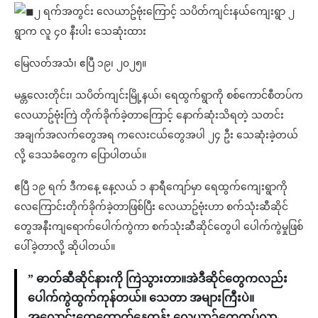
၂ ရက်အတွင်း လေယာဥ်ဗုံးကြောင့် သပိတ်ကျင်းနယ်ကျေးရွာ ၂
ရွာက လူ ၄၀ နီးပါး သေဆုံးထား
မြေလတ်အသံ၊ ဧပြီ ၁၉၊ ၂၀၂၅။
မန္တလေးတိုင်း၊ သပိတ်ကျင်းမြို့နယ်၊ ရေထွက်ရွာကို စစ်ကောင်စီတပ်က
လေယာဥ်ဗုံးကြဲ တိုက်ခိုက်ခဲ့တာကြောင့် နောက်ဆုံးသိရတဲ့ သတင်း
အချက်အလက်တွေအရ ကလေးငယ်တွေအပါ ၂၄ ဦး သေဆုံးခဲ့တယ်
လို့ ဒေသခံတွေက ပြောပါတယ်။
ဧပြီ ၁၉ ရက် ဒီကနေ့ နေ့လယ် ၁ နာရီကျော်မှာ ရေထွက်ကျေးရွာကို
လေကြောင်းတိုက်ခိုက်ခဲ့တာဖြစ်ပြီး လေယာဥ်ဗုံးဟာ စက်သုံးဆီဆိုင်
တွေအနီးကျရောက်ပေါက်ကွဲကာ စက်သုံးဆီဆိုင်တွေပါ ပေါက်ကွဲမှုဖြစ်
ပေါ်ခဲ့တာလို့ ဆိုပါတယ်။
” ဓာတ်ဆီဆိုင်နားကို ကြဲသွားတာ။အဲဒီဆိုင်တွေကလည်း
ပေါက်ကွဲထွက်ကုန်တယ်။ သေတာ အများကြီးပဲ။
အလောင်းတွေကောက်နေတုန်း လေယာဉ်တွေထပ်လာ