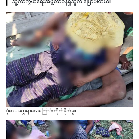
သူ့ကာကွယ်ရေးအဖွဲ့တာဝန်ရှိသူက ပြောပါတယ်။
ပုံစာ – မတ္တရာလေကြောင်းတိုက်ခိုက်မှု။