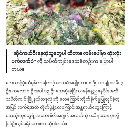
“ဆိုင်ကယ်စီးနေတဲ့သူတွေပါ ထိတာ။ လမ်းပေါ်မှာ တုံးလုံး
ပက်လက်ပဲ”
လို့ သပိတ်ကျင်းဒေသခံတဦးက ပြောပါ
တယ်။
လေယာဥ်ဗုံးထိမှန်တာကြောင့် ဒေသခံအမျိုးသား ၈ ဦး ၊ အမျိုးသမီး ၃
ဦး၊ ကလေး ၁ ဦးအပါ ၁၃ ဦး သေဆုံးခဲ့ပြီး ယမန်နေ့ညနေပိုင်းအထိ
သပိတ်ကျင်းမြို့နယ်တခုလုံးကို လေကြောင်းတိုက်ခိုက်မှုပြုလုပ်ခဲ့တဲ့
အပြင် လက်ရှိအထိ တိုက်ပွဲနဲ့လေကြောင်းအန္တရာယ်တွေကြောင့်
သေဆုံးသူတွေရဲ့ အသေးစိတ်အချက်အလက်ကို မသိရသေးဘူးလို့
ပြင်ဦးလွင်ခရိုင်ပကဖက ဆိုပါတယ်။