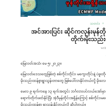
သတင်း
အင်အားပြင်း ဆိုင်ကလုန်းမုန်
တိုက်၊မိုးသည်းထ
wri
မြေလတ်အသံ၊ မေ ၅၊ ၂၀၂၃။
မြေလတ်ဒေသတွေဖြစ်တဲ့ စစ်ကိုင်းတိုင်း၊ မကွေးတိုင်းနဲ့ ပဲခ
မိုးသည်းထန်စွာရွာသွန်းတာတွေ ဖြစ်ပေါ်လာနိုင်တယ်လို့ မိုးလ
မေလ ၉ ရက်ကနေ ၁၃ ရက်အတွင်း ဘင်္ဂလားပင်လယ်အော်မှာ အင်အားက
ရောက်တိုက်ခတ်နိုင်ပြီး အဲ့ဒီမုန်တိုင်းအရှိန်ကြောင့် စစ်ကိ
မိုးသည်းထန်စွာ ရွာသွန်းနိုင်တယ်လို့ ဆိုပါတယ်။