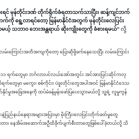
ရင် မုန်တိုင်းဒဏ် တိုက်ရိုက်ခံရတာသက်သာပြီး၊ ဆန့်ကျင်ဘက်
ဘက်ကို ရွေ့လာရင်တော့ မြန်မာနိုင်ငံအတွက် မုန်တိုင်းလေပြင်း
ြစ်လာမယ့် သဘာ၀ ဘေးအန္တရာယ် ဆိုးကျိုးတွေကို ခံစားရမယ်”
လို့
်းလမ်းကြောင်းအတိအကျကိုတော့ ပြောဆိုဖို့ခက်နေသေးပြီး လမ်းကြောင်း
့ ၁၁ ရက်တွေမှာ ဘင်္ဂလားပင်လယ်အော်အတွင်း အင်အားပြင်းဆိုင်ကလု
ရက်တွေမှာ မကွေး၊ စစ်ကိုင်း၊ ပဲခူးတိုင်းတွေအပါအဝင် မြန်မာနိုင်ငံဒေသ
က်နိုင်မှုအခြေအနေကို ထပ်မံခန့်မှန်းဖော်ပြပေးသွားမယ်လို့ သူ့ရဲ့ လူမှုကွန်
့ပြည်နယ်နေရာအများအပြားမှာ မိုးကြီး၊လေပြင်းတိုက်ခတ်မှုတွေ
ဆုံးတာ၊ နေအိမ်အဆောက်အဦထိခိုက်ပျက်စီးတာတွေဖြစ်ပေါ်ခဲ့တယ်လို့ သိ