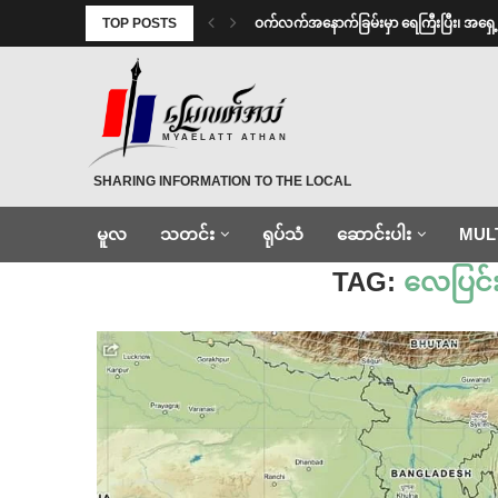
TOP POSTS
⁩ ⁨ဝက်လက်အနောက်ခြမ်းမှာ ရေကြီးပြီး၊ အရှေ့ခြ
MYAELATT ATHAN
SHARING INFORMATION TO THE LOCAL
မူလ
သတင်း
ရုပ်သံ
ဆောင်းပါး
MUL
Home
»
လေပြင်းတိုက်၊မိုးသည်းထန်မှု
TAG:
လေပြင်း