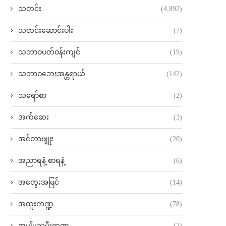
သတင်း
(4,892)
သတင်းဆောင်းပါး
(7)
သဘာဝပတ်ဝန်းကျင်
(19)
သဘာဝဘေးအန္တရာယ်
(142)
သရော်စာ
(2)
အက်ဆေး
(3)
အင်တာဗျူး
(20)
အညာရနံ့ စာရနံ့
(6)
အတွေးအမြင်
(14)
အထူးကဏ္ဍ
(78)
အမျိုးသမီးကဏ္ဍ
(2)