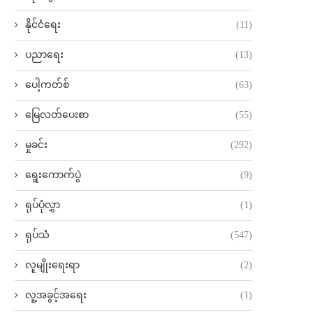
နိုင်ငံရေး
(11)
ပညာရေး
(13)
ပေါ့ကတ်စ်
(63)
မြေလတ်ပေးစာ
(55)
မှုခင်း
(292)
ရွေးကောက်ပွဲ
(9)
ရုပ်ပုံလွှာ
(1)
ရုပ်သံ
(547)
လူမျိုးရေးရာ
(2)
လူ့အခွင့်အရေး
(1)