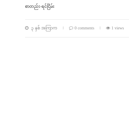
စာတည်း-ရင်ငြိမ်း
၃ နှစ် အကြာက
0 comments
1 views