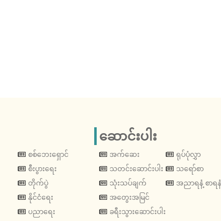
ဆောင်းပါး
စစ်ဘေးရှောင်
အက်ဆေး
ရုပ်ပုံလွှာ
စီးပွားရေး
သတင်းဆောင်းပါး
သရော်စာ
တိုက်ပွဲ
သုံးသပ်ချက်
အညာရနံ့ စာရနံ
နိုင်ငံရေး
အတွေးအမြင်
ပညာရေး
ခရီးသွားဆောင်းပါး