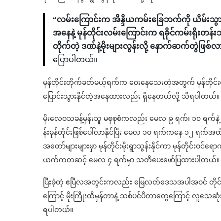
“လမ်းကြောင်းက အိန္ဒိယကမ်းခြေဘက်ကို ယိမ်းသွား
အနေနဲ့ မုန်တိုင်းလမ်းကြောင်းက ရခိုင်ကမ်းရိုးတန်း
တိုက်တဲ့ ဒဏ်နဲ့မိုးများလွန်းလို့ နောက်ဆက်တွဲဖ
ပြောပါတယ်။
မုန်တိုင်းတိုက်ခတ်မယ့်ရက်က ဝေးနေသေးတဲ့အတွက် မုန်တိုင
ပြောင်းသွားနိုင်တဲ့အနေထားလည်း ရှိနေတယ်လို့ သိရပါတယ်။
မိုးလေဝသခန့်မှန်းသူ မစုစုစံကလည်း မေလ ၉ ရက်၊ ၁၀ ရက်နဲ
န်းမုန်တိုင်းဖြစ်ပေါ်လာနိုင်ပြီး မေလ ၁၀ ရက်ကနေ ၁၂ ရက်အထိ
အတော်များများမှာ မုန်တိုင်းမိုးရွာသွန်းနိုင်ကာ မုန်တိုင်းဝင်ရော
ယက်ကတဆင့် မေလ ၄ ရက်မှာ သတိပေးဖော်ပြထားပါတယ်။
ပြီးခဲ့တဲ့ ဧပြီလအတွင်းကလည်း မြေလတ်ဒေသအပါအဝင် တိုင်းနဲ
ကြောင့် မိုးကြိုးထိမှန်တာနဲ့ သစ်ပင်ပိတာတွေကြောင့် လူသေ
ရပါတယ်။