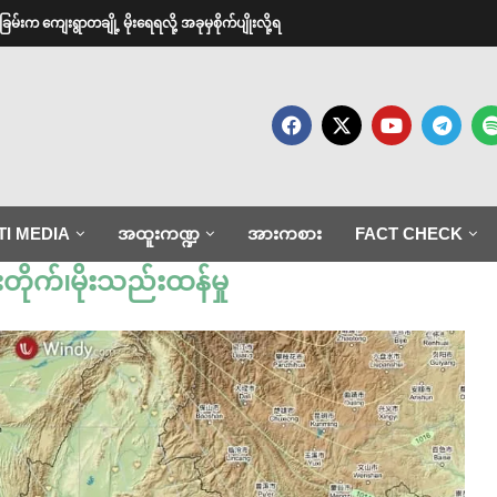
မ်းက ကျေးရွာတချို့ မိုးရေရလို့ အခုမှစိုက်ပျိုးလို့ရ
TI MEDIA
အထူးကဏ္ဍ
အားကစား
FACT CHECK
တိုက်၊မိုးသည်းထန်မှု