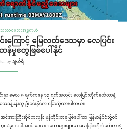
သဘာဝဘေးအန္တရာယ်
တိုင်းကြောင့် မြေလတ်ဒေသမှာ လေပြင်း
န်မှုတွေဖြစ်ပေါ်နိုင်
tten by
ချယ်ရီ
ူးတိုင်းမှာ မေလ ၈ ရက်ကနေ ၁၃ ရက်အတွင်း လေပြင်းတိုက်ခတ်တာနဲ့
ေဝသခန့်မှန်းသူ ဦးဝင်းနိုင်က ပြောဆိုထားပါတယ်။
ြီးဆိုင်ကလုန်း မုန်တိုင်းတခုဖြစ်ပေါ်ကာ မြန်မာနိုင်ငံသို့ဝင်
ုင်း၊မကွေး၊ပဲခူး အပါအဝင် ဒေသအတော်များများမှာ လေပြင်းတိုက်ခတ်တာနဲ့