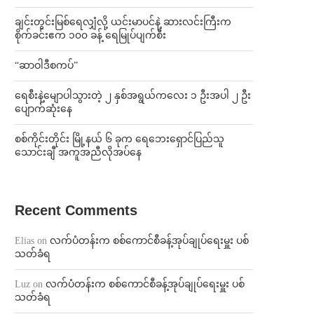
ချင်းတွင်းမြစ်ရေလျှံလို့ ယင်းမာပင်နဲ့ ဆားလင်းကြီးက
စိုက်ခင်းဧက ၁၀၀ ခန့် ရေမြုပ်ပျက်စီး
“ဆာဝါဒီစကပ်”
ရေစီးနဲ့မျောပါသွားတဲ့ ၂ နှစ်အရွယ်ကလေး ၁ ဦးအပါ ၂ ဦး
ပျောက်ဆုံးနေ
စစ်ကိုင်းတိုင်း မြို့နယ် ၆ ခုက ရေဘေးရှောင်ပြည်သူ
သောင်းချီ အကူအညီလိုအပ်နေ
Recent Comments
Elias
on
လက်ပံတန်းက စစ်ကောင်စီခန့်အုပ်ချုပ်ရေးမှူး ပစ်
သတ်ခံရ
Luz
on
လက်ပံတန်းက စစ်ကောင်စီခန့်အုပ်ချုပ်ရေးမှူး ပစ်
သတ်ခံရ