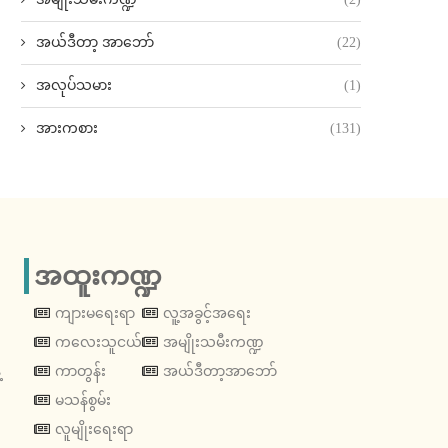
အယ်ဒီတာ့ အာဘော်
(22)
အလုပ်သမား
(1)
အားကစား
(131)
အထူးကဏ္ဍ
ကျားမရေးရာ
လူ့အခွင့်အရေး
ကလေးသူငယ်
အမျိုးသမီးကဏ္ဍ
့
ကာတွန်း
အယ်ဒီတာ့အာဘော်
မသန်စွမ်း
လူမျိုးရေးရာ