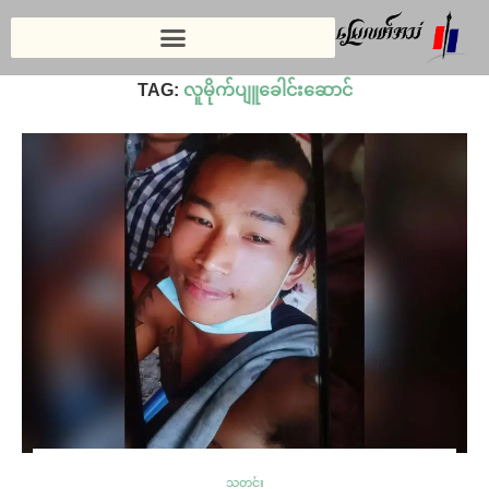
Home
»
လူမိုက်ပျူခေါင်းဆောင်
TAG:
လူမိုက်ပျူခေါင်းဆောင်
သတင်း