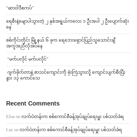
“ဆာဝါဒီစကပ်”
ရေစီးနဲ့မျောပါသွားတဲ့ ၂ နှစ်အရွယ်ကလေး ၁ ဦးအပါ ၂ ဦးပျောက်ဆုံး
နေ
စစ်ကိုင်းတိုင်း မြို့နယ် ၆ ခုက ရေဘေးရှောင်ပြည်သူသောင်းချီ
အကူအညီလိုအပ်နေ
⁨ ⁨“မက်ပလိုင် မက်ပလိုင်”
⁨⁩ ⁨ဂျက်ဖိုက်တာနဲ့ စာသင်ကျောင်းကို ဗုံးကြဲသွားလို့ ကျောင်းပျက်စီးပြီး
နွား ၁၃ ကောင်သေ
Recent Comments
Elias
on
လက်ပံတန်းက စစ်ကောင်စီခန့်အုပ်ချုပ်ရေးမှူး ပစ်သတ်ခံရ
Luz
on
လက်ပံတန်းက စစ်ကောင်စီခန့်အုပ်ချုပ်ရေးမှူး ပစ်သတ်ခံရ