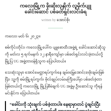
ကလေးမြို့က ခိုးဆိုးလုနှိုက် လူမိုက်ပျူ
ခေါင်းဆောင် ပစ်ခတ်ရှင်းလင်းခံရ
written by
အောင်စိုး
ကလေး၊ မတ် ၆၊ ၂၀၂၃။
စစ်ကိုင်းတိုင်း၊ ကလေးမြို့ပေါ်က ပျူစောထီးအဖွဲ့ရဲ့ ခေါင်းဆောင်ဆိုသူ
ကို မတ်လ ၅ ရက်မနက် ၁၂ နာရီကျော်မှာ ပစ်ခတ်ရှင်းလင်းခဲ့တယ်လို့
မြို့ပြ UG အဖွဲ့တာဝန်ရှိသူက ပြောပါတယ်။
သေဆုံးသူမှာ အောင်မေတ္တာရပ်ကွက်နေ ချမ်းမြေ့အောင်(ခ)ဖိုးချမ်းဖြစ်
ပြီး၊ သူ့ကို စမ်းမြို့ရပ်ကွက်၊ ဗိုလ်ချုပ်လမ်းမကြီးပေါ်မှာ ပစ်ခတ်ခဲ့တာ
ဖြစ်တယ်လို့ ကလေးမြို့ မြို့ပြစီမံချက် UG အဖွဲ့မှ ဦးဆောင်သူ ကိုရန်
မင်းနိုင်က ပြောပါတယ်။
“ခေါင်းကို သုံးချက် ပစ်ခဲ့တာပါ။ နေရာမှာတင် ပွဲချင်းပြီး