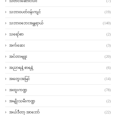
သတင်းဆောင်းပါး
(7)
သဘာဝပတ်ဝန်းကျင်
(19)
သဘာဝဘေးအန္တရာယ်
(140)
သရော်စာ
(2)
အက်ဆေး
(3)
အင်တာဗျူး
(20)
အညာရနံ့ စာရနံ့
(6)
အတွေးအမြင်
(14)
အထူးကဏ္ဍ
(78)
အမျိုးသမီးကဏ္ဍ
(2)
အယ်ဒီတာ့ အာဘော်
(22)