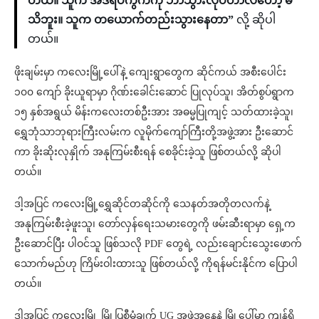
တယ်။ သူက အဲဒီရပ်ကွက်ကို ဘာသွားလုပ်တာလဲတော့ မ
သိဘူး။ သူက တယောက်တည်းသွားနေတာ”
လို့ ဆိုပါ
တယ်။
ဖိုးချမ်းမှာ က‌လေးမြို့ပေါ်နဲ့ ကျေးရွာတွေက ဆိုင်ကယ် အစီးပေါင်း
၁၀၀ ကျော် ခိုးယူရာမှာ ဂိုဏ်းခေါင်းဆောင် ပြုလုပ်သူ၊ အိတ်စွပ်ရွာက
၁၅ နှစ်အရွယ် မိန်းကလေးတစ်ဦးအား အဓမ္မပြုကျင့် သတ်ထားခဲ့သူ၊
ရွှေဘုံသာဘုရားကြီးလမ်းက လူမိုက်ကျော်ကြီးတို့အဖွဲ့အား ဦးဆောင်
ကာ ခိုးဆိုးလုနှိုက် အနုကြမ်းစီးရန် စေခိုင်းခဲ့သူ ဖြစ်တယ်လို့ ဆိုပါ
တယ်။
ဒါ့အပြင် ကလေးမြို့ရွှေဆိုင်တဆိုင်ကို သေနတ်အတိုတလက်နဲ့
အနုကြမ်းစီးခဲ့ဖူးသူ၊ တော်လှန်ရေးသမားတွေကို ဖမ်းဆီးရာမှာ ​ရှေ့က
ဦးဆောင်ပြီး ပါဝင်သူ ဖြစ်သလို PDF တွေရဲ့ လည်းချောင်းသွေးဖောက်
သောက်မည်ဟု ကြိမ်းဝါးထားသူ ဖြစ်တယ်လို့ ကိုရန်မင်းနိုင်က ပြောပါ
တယ်။
ဒါ့အပြင် ကလေးမြို့ မြို့ပြစီမံချက် UG အဖွဲ့အနေနဲ့ မြို့ပေါ်မှာ ကျန်ရှိ