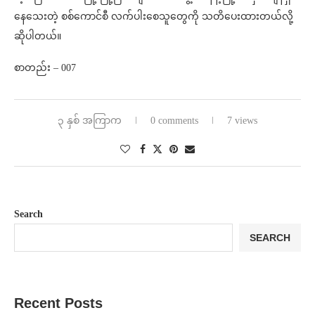
နေသေးတဲ့ စစ်ကောင်စီ လက်ပါးစေသူတွေကို သတိပေးထားတယ်လို့
ဆိုပါတယ်။
စာတည်း – 007
၃ နှစ် အကြာက
0 comments
7 views
Search
SEARCH
Recent Posts