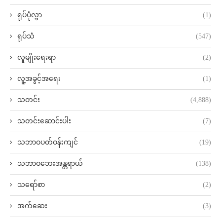
ရုပ်ပုံလွှာ
(1)
ရုပ်သံ
(547)
လူမျိုးရေးရာ
(2)
လူ့အခွင့်အရေး
(1)
သတင်း
(4,888)
သတင်းဆောင်းပါး
(7)
သဘာဝပတ်ဝန်းကျင်
(19)
သဘာဝဘေးအန္တရာယ်
(138)
သရော်စာ
(2)
အက်ဆေး
(3)