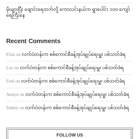
⁨မိုးများပြီး ချောင်းရေတက်လို့ ကောလင်းနယ်က ရွာပေါင်း ၁၀၀ ကျော်
ရေကြီးနေ
Recent Comments
Elias
on
လက်ပံတန်းက စစ်ကောင်စီခန့်အုပ်ချုပ်ရေးမှူး ပစ်သတ်ခံရ
Luz
on
လက်ပံတန်းက စစ်ကောင်စီခန့်အုပ်ချုပ်ရေးမှူး ပစ်သတ်ခံရ
Fred
on
လက်ပံတန်းက စစ်ကောင်စီခန့်အုပ်ချုပ်ရေးမှူး ပစ်သတ်ခံရ
Austyn
on
လက်ပံတန်းက စစ်ကောင်စီခန့်အုပ်ချုပ်ရေးမှူး ပစ်သတ်ခံရ
Sidney
on
လက်ပံတန်းက စစ်ကောင်စီခန့်အုပ်ချုပ်ရေးမှူး ပစ်သတ်ခံရ
FOLLOW US