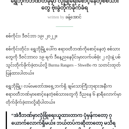
ရွှေဘိုကဘဏ်တခုမှာ လုံခြုံရေးစောင့်နေတဲ့စစ်သား
တွေ ဗုံးခွဲတိုက်ခိုက်ခံရ
written by
ခန့်အောင်
စစ်ကိုင်း၊ ဒီဇင်ဘာ ၁၉၊ ၂၀၂၂။
စစ်ကိုင်းတိုင်း၊ ရွှေဘိုမြို့ပေါ်က ဧရာဝတီဘဏ်ကိုစောင့်နေတဲ့ စစ်သား
တွေကို ဒီဇင်ဘာလ ၁၉ ရက် ဒီနေ့ညနေပိုင်းမှာလက်ပစ်ဗုံး ၂ လုံးနဲ့ ပစ်
သွင်းတိုက်ခိုက်ခဲ့တယ်လို့ Burma Rangers – ShweBo က သတင်းထုတ်
ပြန်ထားပါတယ်။
ရွှေဘိုမြို့၊ လမ်းမတော်‌အရှေ့ဘက်ရှိ ချမ်းသာကြီးဘုရားအနီးက
ဧရာဝတီဘဏ်မှာစောင့်နေတဲ့စစ်သားတွေကို ဒီညနေ ၆ နာရီလောက်မှာ
တိုက်ခိုက်ခဲ့တာလို့ဆိုပါတယ်။
“အဲဒီဘဏ်မှာလုံခြုံရေးယူထားတာက ပုံမှန်ကတော့ ၇
ယောက်လောက်ရှိမယ်။ ဘယ်တပ်ကဆိုတာတော့ မသိရ