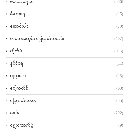
စစ်ဘေးရှောင်
(386)
စီးပွားရေး
(15)
ဆောင်းပါး
(79)
တပတ်အတွင်း မြေလတ်သတင်း
(107)
တိုက်ပွဲ
(976)
နိုင်ငံရေး
(11)
ပညာရေး
(13)
ပေါ့ကတ်စ်
(63)
မြေလတ်ပေးစာ
(55)
မှုခင်း
(292)
ရွေးကောက်ပွဲ
(9)