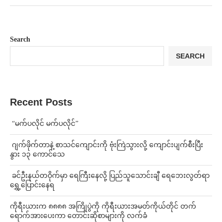
Search
SEARCH
Recent Posts
⁨ ⁨“မက်ပလိုင် မက်ပလိုင်”
⁨⁩ ⁨ဂျက်ဖိုက်တာနဲ့ စာသင်ကျောင်းကို ဗုံးကြဲသွားလို့ ကျောင်းပျက်စီးပြီး
နွား ၁၃ ကောင်သေ
⁩ ⁨ခင်ဦးနယ်တဝိုက်မှာ ရေကြီးနေလို့ ပြည်သူသောင်းချီ ရေဘေးလွတ်ရာ
ရွှေ့ပြောင်းနေရ
ကိုရီးယားက ၈၈၈၈ အကြိုပွဲကို ကိုရီးယားအမတ်ကိုယ်တိုင် တက်
ရောက်အားပေးကာ တောင်းဆိုစာများကို လက်ခံ