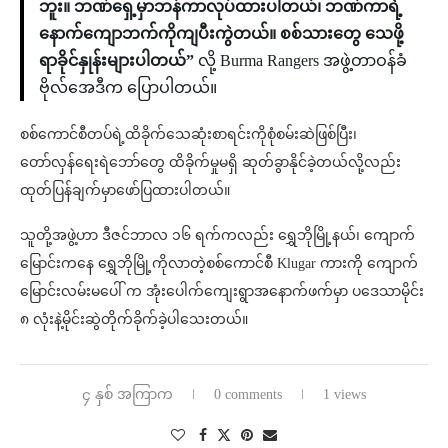
ဘူး။ ဘဏ်ရှေ့မှာဘန်ကာလုပ်ထားပါတယ်၊ ဘဏ်ကာရဲ့
နောက်ကျောဘက်ကိုကျပီးကွဲတယ်။ စစ်သားတွေ သေဖို့
ရာခိုင်နှုန်းများပါတယ်”
လို့ Burma Rangers အဖွဲ့တာဝန်ခံ
ဗိုလ်အေဒီက ပြောပါတယ်။
စစ်ကောင်စီတပ်ရဲ့ထိခိုက်သေဆုံးစာရင်းကိုစုံစမ်းဆဲဖြစ်ပြီး၊
တော်လှန်ရေးရဲဘော်တွေ ထိခိုက်မှုမရှိ ဆုတ်ခွာနိုင်ခဲ့တယ်လို့လည်း
ထုတ်ပြန်ချက်မှာဖော်ပြထားပါတယ်။
သူတို့အဖွဲ့ဟာ ဒီဇင်ဘာလ ၁၆ ရက်ကလည်း ရွှေဘိုမြို့နယ်၊ ကျောက်
မြောင်းကနေ ရွှေဘိုမြို့ကိုလာတဲ့စစ်ကောင်စီ Klugar ကားကို ကျောက်
မြောင်းလမ်းမပေါ် ‌က အုံးပေါက်ကျေးရွာအနောက်ဖက်မှာ ပဒေသာမိုင်း
၈ လုံးနဲ့မိုင်းဆွဲတိုက်ခိုက်ခဲ့ပါသေးတယ်။
၄ နှစ် အကြာက
0 comments
1 views