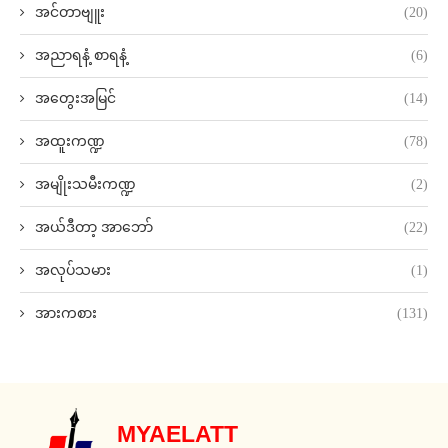
အင်တာဗျူး
(20)
အညာရနံ့ စာရနံ့
(6)
အတွေးအမြင်
(14)
အထူးကဏ္ဍ
(78)
အမျိုးသမီးကဏ္ဍ
(2)
အယ်ဒီတာ့ အာဘော်
(22)
အလုပ်သမား
(1)
အားကစား
(131)
MYAELATT