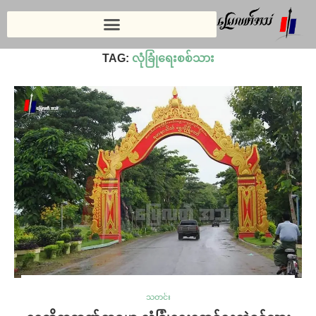
Home
»
လုံခြုံရေးစစ်သား
TAG:
လုံခြုံရေးစစ်သား
သတင်း