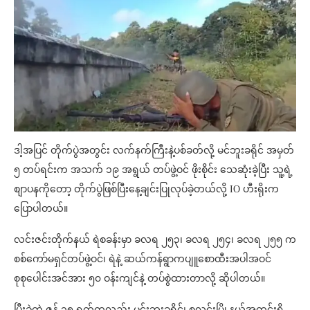
ဒါ့အပြင် တိုက်ပွဲအတွင်း လက်နက်ကြီးနဲ့ပစ်ခတ်လို့ မင်ဘူးခရိုင် အမှတ်
၅ တပ်ရင်းက အသက် ၁၉ အရွယ် တပ်ဖွဲ့ဝင် ဖိုးစိုင်း သေဆုံးခဲ့ပြီး သူ့ရဲ့
စျာပနကိုတော့ တိုက်ပွဲဖြစ်ပြီးနေ့ချင်းပြုလုပ်ခဲ့တယ်လို့ IO ဟီးရိုးက
ပြောပါတယ်။
လင်းဇင်းတိုက်နယ် ရဲစခန်းမှာ ခလရ ၂၅၃၊ ခလရ ၂၅၄၊ ခလရ ၂၅၅ က
စစ်ကော်မရှင်တပ်ဖွဲ့ဝင်၊ ရဲနဲ့ ဆယ်ကန်ရွာကပျူစောထီးအပါအဝင်
စုစုပေါင်းအင်အား ၅၀ ဝန်းကျင်နဲ့ တပ်စွဲထားတာလို့ ဆိုပါတယ်။
ပြီးခဲ့တဲ့ ဇွန် ၁၅ ရက်ကလည်း မင်းဘူးခရိုင်၊ စလင်းမြို့နယ်အတွင်းရှိ