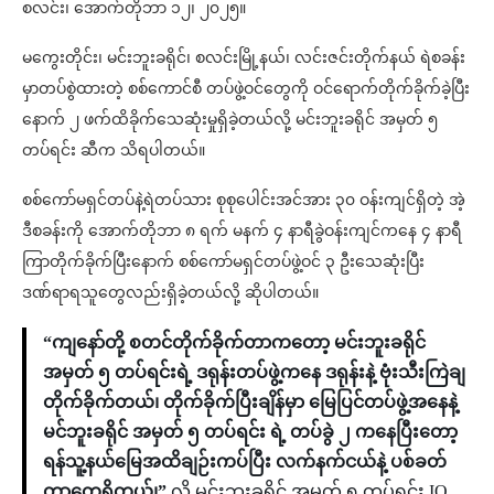
စလင်း၊ အောက်တိုဘာ ၁၂၊ ၂၀၂၅။
မကွေးတိုင်း၊ မင်းဘူးခရိုင်၊ စလင်းမြို့နယ်၊ လင်းဇင်းတိုက်နယ် ရဲစခန်း
မှာတပ်စွဲထားတဲ့ စစ်ကောင်စီ တပ်ဖွဲ့ဝင်တွေကို ဝင်ရောက်တိုက်ခိုက်ခဲ့ပြီး
နောက် ၂ ဖက်ထိခိုက်သေဆုံးမှုရှိခဲ့တယ်လို့ မင်းဘူးခရိုင် အမှတ် ၅
တပ်ရင်း ဆီက သိရပါတယ်။
စစ်ကော်မရှင်တပ်နဲ့ရဲတပ်သား စုစုပေါင်းအင်အား ၃၀ ဝန်းကျင်ရှိတဲ့ အဲ့
ဒီစခန်းကို အောက်တိုဘာ ၈ ရက် မနက် ၄ နာရီခွဲဝန်းကျင်ကနေ ၄ နာရီ
ကြာတိုက်ခိုက်ပြီးနောက် စစ်ကော်မရှင်တပ်ဖွဲ့ဝင် ၃ ဦးသေဆုံးပြီး
ဒဏ်ရာရသူတွေလည်းရှိခဲ့တယ်လို့ ဆိုပါတယ်။
“ကျနော်တို့ စတင်တိုက်ခိုက်တာကတော့ မင်းဘူးခရိုင်
အမှတ် ၅ တပ်ရင်းရဲ့ ဒရုန်းတပ်ဖွဲ့ကနေ ဒရုန်းနဲ့ ဗုံးသီးကြဲချ
တိုက်ခိုက်တယ်၊ တိုက်ခိုက်ပြီးချိန်မှာ မြေပြင်တပ်ဖွဲ့အနေနဲ့
မင်ဘူးခရိုင် အမှတ် ၅ တပ်ရင်း ရဲ့ တပ်ခွဲ ၂ ကနေပြီးတော့
ရန်သူ့နယ်မြေအထိချဉ်းကပ်ပြီး လက်နက်ငယ်နဲ့ ပစ်ခတ်
တာတွေရှိတယ်၊”
လို့ မင်းဘူးခရိုင် အမှတ် ၅ တပ်ရင်း IO