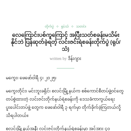
တိုက်ပွဲ
ရုပ်သံ
သတင်း
လေကြောင်းပစ်ကူကြောင့် အပြီးသတ်စခန်းမသိမ်း
နိုင်ဘဲ ပြန်ဆုတ်ခဲ့ရတဲ့ လင်းဇင်းရဲစခန်းတိုက်ပွဲ (ရုပ်/
သံ)
written by
ဒိန်းဂျား
မကွေး၊ ဖေဖော်ဝါရီ ၄၊ ၂၀၂၅၊
မကွေးတိုင်း၊ မင်းဘူးခရိုင်၊ စလင်းမြို့နယ်က စစ်ကောင်စီတပ်ဖွဲ့ဝင်တွေ
တပ်စွဲထားတဲ့ လင်းဇင်းတိုက်နယ်ရဲစခန်းကို ဒေသခံကာကွယ်ရေး
ပူးပေါင်းတပ်ဖွဲ့ တွေက ဖေဖော်ဝါရီ ၃ ရက်မှာ တိုက်ခိုက်ခဲ့ကြတယ်လို့
သိရပါတယ်။
စလင်းမြို့နယ်အနီး လင်းဇင်းတိုက်နယ်ရဲစခန်းမှာ အင်အား ၄၀