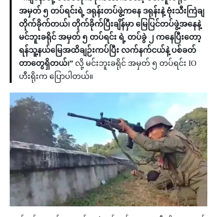
အမှတ် ၅ တပ်ရင်းရဲ့ ဒရုန်းတပ်ဖွဲ့ကနေ ဒရုန်းနဲ့ ဗုံးသီးကြဲချ
တိုက်ခိုက်တယ်၊ တိုက်ခိုက်ပြီးချိန်မှာ မြေပြင်တပ်ဖွဲ့အနေနဲ့
မင်ဘူးခရိုင် အမှတ် ၅ တပ်ရင်း ရဲ့ တပ်ခွဲ ၂ ကနေပြီးတော့
ရန်သူ့နယ်မြေအထိချဉ်းကပ်ပြီး လက်နက်ငယ်နဲ့ ပစ်ခတ်
တာတွေရှိတယ်၊”
လို့ မင်းဘူးခရိုင် အမှတ် ၅ တပ်ရင်း IO
ဟီးရိုးက ပြောပါတယ်။