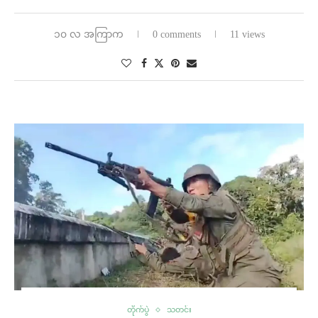
၁၀ လ အကြာက
0 comments
11 views
တိုက်ပွဲ
သတင်း