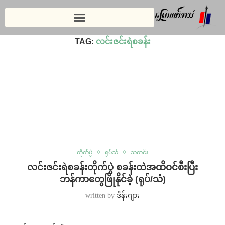
Home
»
လင်းဇင်းရဲစခန်း
TAG:
လင်းဇင်းရဲစခန်း
တိုက်ပွဲ
ရုပ်သံ
သတင်း
လင်းဇင်းရဲစခန်းတိုက်ပွဲ စခန်းထဲအထိဝင်စီးပြီး
ဘန်ကာတွေဖြိုနိုင်ခဲ့ (ရုပ်/သံ)
written by
ဒိန်းဂျား