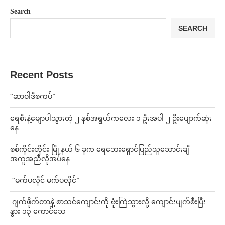
Search
SEARCH
Recent Posts
“ဆာဝါဒီစကပ်”
ရေစီးနဲ့မျောပါသွားတဲ့ ၂ နှစ်အရွယ်ကလေး ၁ ဦးအပါ ၂ ဦးပျောက်ဆုံး
နေ
စစ်ကိုင်းတိုင်း မြို့နယ် ၆ ခုက ရေဘေးရှောင်ပြည်သူသောင်းချီ
အကူအညီလိုအပ်နေ
⁨ ⁨“မက်ပလိုင် မက်ပလိုင်”
⁨⁩ ⁨ဂျက်ဖိုက်တာနဲ့ စာသင်ကျောင်းကို ဗုံးကြဲသွားလို့ ကျောင်းပျက်စီးပြီး
နွား ၁၃ ကောင်သေ