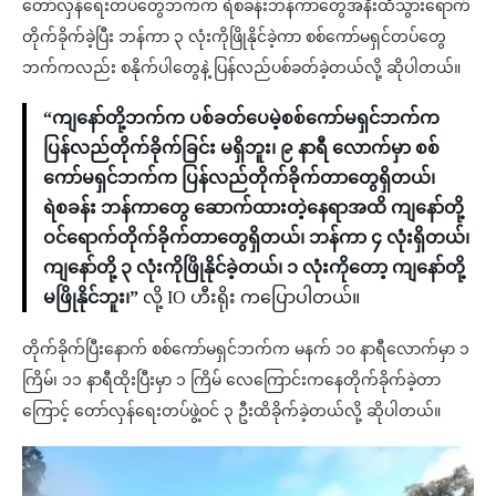
တော်လှန်ရေးတပ်တွေဘက်က ရဲစခန်းဘန်ကာတွေအနီးထိသွားရောက်
တိုက်ခိုက်ခဲ့ပြီး ဘန်ကာ ၃ လုံးကိုဖြိုနိုင်ခဲ့ကာ စစ်ကော်မရှင်တပ်တွေ
ဘက်ကလည်း စနိုက်ပါတွေနဲ့ ပြန်လည်ပစ်ခတ်ခဲ့တယ်လို့ ဆိုပါတယ်။
“ကျနော်တို့ဘက်က ပစ်ခတ်ပေမဲ့စစ်ကော်မရှင်ဘက်က
ပြန်လည်တိုက်ခိုက်ခြင်း မရှိဘူး၊ ၉ နာရီ လောက်မှာ စစ်
ကော်မရှင်ဘက်က ပြန်လည်တိုက်ခိုက်တာတွေရှိတယ်၊
ရဲစခန်း ဘန်ကာတွေ ဆောက်ထားတဲ့နေရာအထိ ကျနော်တို့
ဝင်ရောက်တိုက်ခိုက်တာတွေရှိတယ်၊ ဘန်ကာ ၄ လုံးရှိတယ်၊
ကျနော်တို့ ၃ လုံးကိုဖြိုနိုင်ခဲ့တယ်၊ ၁ လုံးကိုတော့ ကျနော်တို့
မဖြိုနိုင်ဘူး၊”
လို့ IO ဟီးရိုး ကပြောပါတယ်။
တိုက်ခိုက်ပြီးနောက် စစ်ကော်မရှင်ဘက်က မနက် ၁၀ နာရီလောက်မှာ ၁
ကြိမ်၊ ၁၁ နာရီထိုးပြီးမှာ ၁ ကြိမ် လေကြောင်းကနေတိုက်ခိုက်ခဲ့တာ
ကြောင့် တော်လှန်ရေးတပ်ဖွဲ့ဝင် ၃ ဦးထိခိုက်ခဲ့တယ်လို့ ဆိုပါတယ်။