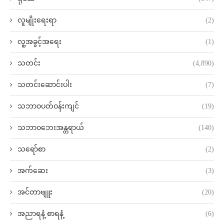
လူမျိုးရေးရာ
(2)
လူ့အခွင့်အရေး
(1)
သတင်း
(4,890)
သတင်းဆောင်းပါး
(7)
သဘာဝပတ်ဝန်းကျင်
(19)
သဘာဝဘေးအန္တရာယ်
(140)
သရော်စာ
(2)
အက်ဆေး
(3)
အင်တာဗျူး
(20)
အညာရနံ့ စာရနံ့
(6)