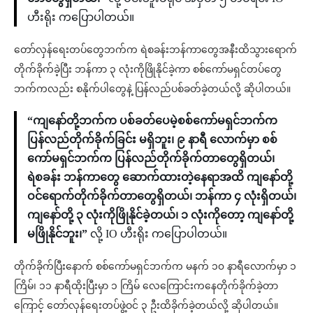
ဟီးရိုး ကပြောပါတယ်။
တော်လှန်ရေးတပ်တွေဘက်က ရဲစခန်းဘန်ကာတွေအနီးထိသွားရောက်
တိုက်ခိုက်ခဲ့ပြီး ဘန်ကာ ၃ လုံးကိုဖြိုနိုင်ခဲ့ကာ စစ်ကော်မရှင်တပ်တွေ
ဘက်ကလည်း စနိုက်ပါတွေနဲ့ ပြန်လည်ပစ်ခတ်ခဲ့တယ်လို့ ဆိုပါတယ်။
“ကျနော်တို့ဘက်က ပစ်ခတ်ပေမဲ့စစ်ကော်မရှင်ဘက်က
ပြန်လည်တိုက်ခိုက်ခြင်း မရှိဘူး၊ ၉ နာရီ လောက်မှာ စစ်
ကော်မရှင်ဘက်က ပြန်လည်တိုက်ခိုက်တာတွေရှိတယ်၊
ရဲစခန်း ဘန်ကာတွေ ဆောက်ထားတဲ့နေရာအထိ ကျနော်တို့
ဝင်ရောက်တိုက်ခိုက်တာတွေရှိတယ်၊ ဘန်ကာ ၄ လုံးရှိတယ်၊
ကျနော်တို့ ၃ လုံးကိုဖြိုနိုင်ခဲ့တယ်၊ ၁ လုံးကိုတော့ ကျနော်တို့
မဖြိုနိုင်ဘူး၊”
လို့ IO ဟီးရိုး ကပြောပါတယ်။
တိုက်ခိုက်ပြီးနောက် စစ်ကော်မရှင်ဘက်က မနက် ၁၀ နာရီလောက်မှာ ၁
ကြိမ်၊ ၁၁ နာရီထိုးပြီးမှာ ၁ ကြိမ် လေကြောင်းကနေတိုက်ခိုက်ခဲ့တာ
ကြောင့် တော်လှန်ရေးတပ်ဖွဲ့ဝင် ၃ ဦးထိခိုက်ခဲ့တယ်လို့ ဆိုပါတယ်။