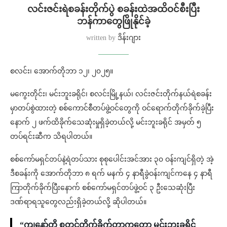
လင်းဇင်းရဲစခန်းတိုက်ပွဲ စခန်းထဲအထိဝင်စီးပြီး
ဘန်ကာတွေဖြိုနိုင်ခဲ့
written by
ဒိန်းဂျား
စလင်း၊ အောက်တိုဘာ ၁၂၊ ၂၀၂၅။
မကွေးတိုင်း၊ မင်းဘူးခရိုင်၊ စလင်းမြို့နယ်၊ လင်းဇင်းတိုက်နယ်ရဲစခန်း
မှာတပ်စွဲထားတဲ့ စစ်ကောင်စီတပ်ဖွဲ့ဝင်တွေကို ဝင်ရောက်တိုက်ခိုက်ခဲ့ပြီး
နောက် ၂ ဖက်ထိခိုက်သေဆုံးမှုရှိခဲ့တယ်လို့ မင်းဘူးခရိုင် အမှတ် ၅
တပ်ရင်းဆီက သိရပါတယ်။
စစ်ကော်မရှင်တပ်နဲ့ရဲတပ်သား စုစုပေါင်းအင်အား ၃၀ ဝန်းကျင်ရှိတဲ့ အဲ့
ဒီစခန်းကို အောက်တိုဘာ ၈ ရက် မနက် ၄ နာရီခွဲဝန်းကျင်ကနေ ၄ နာရီ
ကြာတိုက်ခိုက်ပြီးနောက် စစ်ကော်မရှင်တပ်ဖွဲ့ဝင် ၃ ဦးသေဆုံးပြီး
ဒဏ်ရာရသူတွေလည်းရှိခဲ့တယ်လို့ ဆိုပါတယ်။
“ကျနော်တို့ စတင်တိုက်ခိုက်တာကတော့ မင်းဘူးခရိုင်