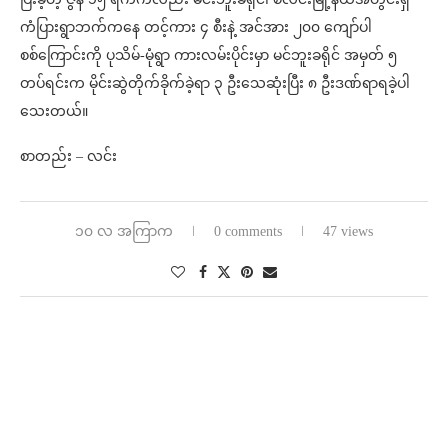
ကံပြားရွာဘက်ကနေ တင့်ကား ၄ စီးနဲ့ အင်အား ၂၀၀ ကျော်ပါ
စစ်ကြောင်းကို ပုသိမ်-မုံရွာ ကားလမ်းပိုင်းမှာ မင်ဘူးခရိုင် အမှတ် ၅
တပ်ရင်းက မိုင်းဆွဲတိုက်ခိုက်ခဲ့ရာ ၃ ဦးသေဆုံးပြီး ၈ ဦးဒဏ်ရာရခဲ့ပါ
သေးတယ်။
စာတည်း – လင်း
၁၀ လ အကြာက
0 comments
47 views