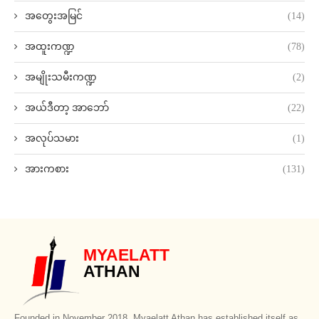
အတွေးအမြင်
(14)
အထူးကဏ္ဍ
(78)
အမျိုးသမီးကဏ္ဍ
(2)
အယ်ဒီတာ့ အာဘော်
(22)
အလုပ်သမား
(1)
အားကစား
(131)
MYAELATT
ATHAN
Founded in November 2018, Myaelatt Athan has established itself as