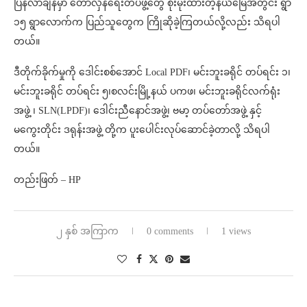
ပြန်လာချိန်မှာ တော်လှန်ရေးတပ်ဖွဲ့တွေ စိုးမိုးထားတဲ့နယ်မြေအတွင်း ရွာ
၁၅ ရွာလောက်က ပြည်သူတွေက ကြိုဆိုခဲ့ကြတယ်လို့လည်း သိရပါ
တယ်။
ဒီတိုက်ခိုက်မှုကို ဒေါင်းစစ်အောင် Local PDF၊ မင်းဘူးခရိုင် တပ်ရင်း ၁၊
မင်းဘူးခရိုင် တပ်ရင်း ၅၊စလင်းမြို့နယ် ပကဖ၊ မင်းဘူးခရိုင်လက်ရုံး
အဖွဲ့ ၊ SLN(LPDF)၊ ဒေါင်းညီနောင်အဖွဲ့၊ ဗမာ့ တပ်တော်အဖွဲ့ နှင့်
မကွေးတိုင်း ဒရုန်းအဖွဲ့ တို့က ပူးပေါင်းလုပ်ဆောင်ခဲ့တာလို့ သိရပါ
တယ်။
တည်းဖြတ် – HP
၂ နှစ် အကြာက
0 comments
1 views