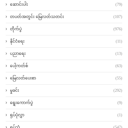
ဆောင်းပါး
(79)
တပတ်အတွင်း မြေလတ်သတင်း
(107)
တိုက်ပွဲ
(976)
နိုင်ငံရေး
(11)
ပညာရေး
(13)
ပေါ့ကတ်စ်
(63)
မြေလတ်ပေးစာ
(55)
မှုခင်း
(292)
ရွေးကောက်ပွဲ
(9)
ရုပ်ပုံလွှာ
(1)
ရုပ်သံ
(547)