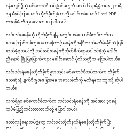
ဝန်းကျင်ရှိတဲ့ စစ်ကောင်စီတပ်ဖွဲ့ဝင်တွေကို မနက် ၆ နာရီခွဲကနေ ၂ နာရီ
၁၅ မိနစ်ကြာအောင် တိုက်ခိုက်ခဲ့တာလို့ ဒေါင်းစစ်အောင် Local PDF
တာဝန်ခံ ကိုထူးလေးက ပြောပါတယ်။
လင်းဇင်းစခန်းကို တိုက်ခိုက်ချိန်အတွင်း စစ်ကောင်စီတပ်ဘက်က
လေကြောင်းပစ်ကူပေးတာကြောင့် စခန်းကိုအပြီးသတ်မသိမ်းနိုင်ဘဲ ပြန်
ဆုတ်ခဲ့ရတယ်လို့ လင်းဇင်းစခန်းကိုတိုက်ခိုက်ရာမှာပါဝင်ခဲ့တဲ့ ဒေါင်း
ညီနောင် မြို့ပြပြောက်ကျား ခေါင်းဆောင် ဗိုလ်သတ္တိက ပြောပါတယ်။
လင်းဇင်းရဲစခန်းတိုက်ခိုက်မှုအတွင်း စစ်ကောင်စီတပ်ဘက်က ထိခိုက်
သေဆုံးနဲ့ ပျက်စီးမှုအခြေအနေ အသေးစိတ်ကို မသိရသေးဘူးလို့ ဆိုပါ
တယ်။
လက်ရှိမှာ စစ်ကောင်စီဘက်က လင်းဇင်းရဲစခန်းကို အင်အား ၃၀ခန့်
ထပ်မံဖြည့်တင်းထားတယ်လို့ ပြောပါတယ်။
တော်လှန်ရေးတပ်ဖွဲ့တွေ လင်းဇင်းတိုက်နယ်ရဲစခန်းတိုက်ခိုက်ပြီး