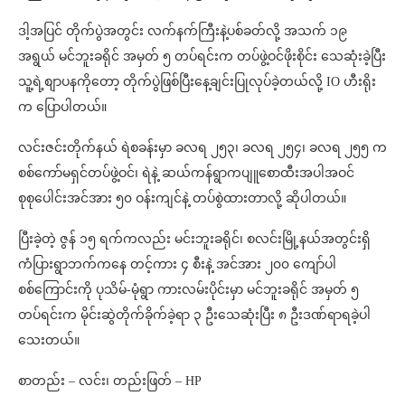
ဒါ့အပြင် တိုက်ပွဲအတွင်း လက်နက်ကြီးနဲ့ပစ်ခတ်လို့ အသက် ၁၉
အရွယ် မင်ဘူးခရိုင် အမှတ် ၅ တပ်ရင်းက တပ်ဖွဲ့ဝင်ဖိုးစိုင်း သေဆုံးခဲ့ပြီး
သူ့ရဲ့စျာပနကိုတော့ တိုက်ပွဲဖြစ်ပြီးနေ့ချင်းပြုလုပ်ခဲ့တယ်လို့ IO ဟီးရိုး
က ပြောပါတယ်။
လင်းဇင်းတိုက်နယ် ရဲစခန်းမှာ ခလရ ၂၅၃၊ ခလရ ၂၅၄၊ ခလရ ၂၅၅ က
စစ်ကော်မရှင်တပ်ဖွဲ့ဝင်၊ ရဲနဲ့ ဆယ်ကန်ရွာကပျူစောထီးအပါအဝင်
စုစုပေါင်းအင်အား ၅၀ ဝန်းကျင်နဲ့ တပ်စွဲထားတာလို့ ဆိုပါတယ်။
ပြီးခဲ့တဲ့ ဇွန် ၁၅ ရက်ကလည်း မင်းဘူးခရိုင်၊ စလင်းမြို့နယ်အတွင်းရှိ
ကံပြားရွာဘက်ကနေ တင့်ကား ၄ စီးနဲ့ အင်အား ၂၀၀ ကျော်ပါ
စစ်ကြောင်းကို ပုသိမ်-မုံရွာ ကားလမ်းပိုင်းမှာ မင်ဘူးခရိုင် အမှတ် ၅
တပ်ရင်းက မိုင်းဆွဲတိုက်ခိုက်ခဲ့ရာ ၃ ဦးသေဆုံးပြီး ၈ ဦးဒဏ်ရာရခဲ့ပါ
သေးတယ်။
စာတည်း – လင်း၊ တည်းဖြတ် – HP