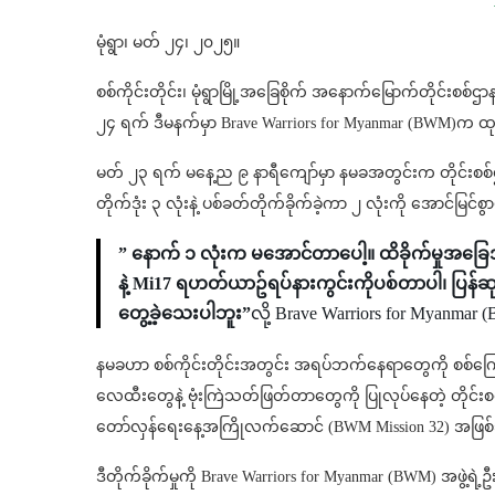
မုံရွာ၊ မတ် ၂၄၊ ၂၀၂၅။
စစ်ကိုင်းတိုင်း၊ မုံရွာမြို့အခြေစိုက် အနောက်မြောက်တိုင်းစစ်ဌာ
၂၄ ရက် ဒီမနက်မှာ Brave Warriors for Myanmar (BWM)က ထ
မတ် ၂၃ ရက် မနေ့ည ၉ နာရီကျော်မှာ နမခအတွင်းက တိုင်းစစ်ဌာ
တိုက်ဒုံး ၃ လုံးနဲ့ ပစ်ခတ်တိုက်ခိုက်ခဲ့ကာ ၂ လုံးကို အောင်မြင်စ
” နောက် ၁ လုံးက မအောင်တာပေါ့။ ထိခိုက်မှုအခြေအနေ
နဲ့ Mi17 ရဟတ်ယာဥ်ရပ်နားကွင်းကိုပစ်တာပါ၊ ပ
တွေ့ခဲ့သေးပါဘူး”
လို့ Brave Warriors for Myan
နမခဟာ စစ်ကိုင်းတိုင်းအတွင်း အရပ်ဘက်နေရာတွေကို စစ်ကြ
လေထီးတွေနဲ့ ဗုံးကြဲသတ်ဖြတ်တာတွေကို ပြုလုပ်နေတဲ့ တိုင်
တော်လှန်ရေးနေ့အကြိုလက်ဆောင် (BWM Mission 32) အဖြစ်သတ
ဒီတိုက်ခိုက်မှုကို Brave Warriors for Myanmar (BWM) အဖွဲ့ရဲ့