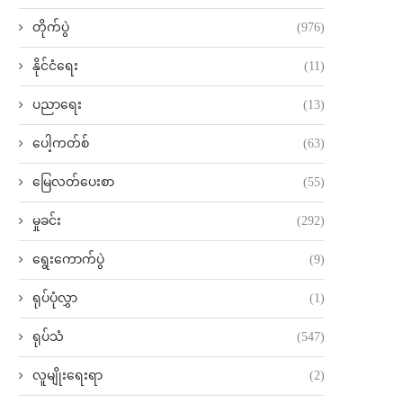
တိုက်ပွဲ
(976)
နိုင်ငံရေး
(11)
ပညာရေး
(13)
ပေါ့ကတ်စ်
(63)
မြေလတ်ပေးစာ
(55)
မှုခင်း
(292)
ရွေးကောက်ပွဲ
(9)
ရုပ်ပုံလွှာ
(1)
ရုပ်သံ
(547)
လူမျိုးရေးရာ
(2)