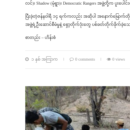
လင်)၊ Shadow (မုံရွာ)၊ Democratic Rangers အဖွဲ့တို့က ပူးပေါ
ပြီးခဲ့တဲ့ဇန်နဝါရီ ၁၄ ရက်ကလည်း အဆိုပါ အနောက်မြောက်တိုင
အဖွဲ့ရဲ့ဦးဆောင်စီမံမှုနဲ့ ရှော့တိုက်ဒုံးတွေ ပစ်ခတ်တိုက်ခိုက်
စာတည်း – ဟိန်းစံ
၁ နှစ် အကြာက
0 comments
0 views