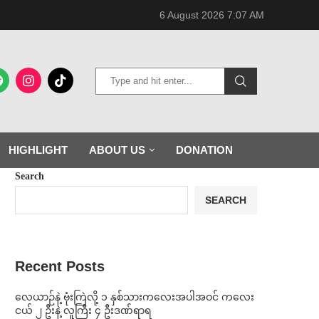
6 August 2026 7:07 AM
HIGHLIGHT
ABOUT US
DONATION
Search
SEARCH
Recent Posts
⁨လေယာဉ်နဲ့ ဗုံးကြဲလို့ ၁ နှစ်သားကလေးအပါအဝင် ကလေး
ငယ် ၂ ဦးနဲ့ လူကြီး ၄ ဦးဒဏ်ရာရ