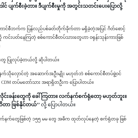
င် ပျက်စီးခဲ့တာ။ ဒီပျက်စီးမှုကို အတွင်းသတင်းပေးပြောလို့
ာင်စီဘက်က ပြန်လည်ပစ်ခတ်တိုက်ခိုက်တာ မရှိခဲ့တဲ့အပြင် ဂိတ်စောင့်
ကို ကင်းပတ်နေကြတဲ့ စစ်ကောင်စီတပ်သားတွေဟာ ဝရုန်းသုန်းကားဖြစ်
။
 ပြုလုပ်ခဲ့တယ်လို့ ဆိုပါတယ်။
ုလှောင်တဲ့ အဆောက်အဦးမျိုး မဟုတ်ဘဲ စစ်ကောင်စီတပ်ဖွဲ့ဝင်
နီးစပ်တဲ့ CDM တပ်မတော်သား အရာရှိတဦးက ပြောပါတယ်။
ိုင်းခန်းတွေကို ခေါ်ကြတာ။ လက်နက်စက်ရုံတော့ မဟုတ်ဘူး။
ထိတာ ဖြစ်နိုင်တယ်’’
လို့ ပြောပါတယ်။
 လက်နက်တွေဖြစ်တဲ့ ၁၅၅ မမ တွေ အဓိက ထုတ်လုပ်နေတဲ့ စက်ရုံတခု ဖြစ်