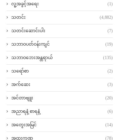
လူ့အခွင့်အရေး
(1)
သတင်း
(4,882)
သတင်းဆောင်းပါး
(7)
သဘာဝပတ်ဝန်းကျင်
(19)
သဘာဝဘေးအန္တရာယ်
(135)
သရော်စာ
(2)
အက်ဆေး
(3)
အင်တာဗျူး
(20)
အညာရနံ့ စာရနံ့
(6)
အတွေးအမြင်
(14)
အထူးကဏ္ဍ
(78)