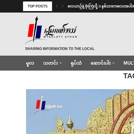
TOP POSTS
⁨လေယာဉ်နဲ့ ဗုံးကြဲလို့ ၁ နှစ်သားကလေးအပါ
MYAELATT ATHAN
SHARING INFORMATION TO THE LOCAL
မူလ
သတင်း
ရုပ်သံ
ဆောင်းပါး
MUL
Home
»
ရှော့ဒုံး
TA