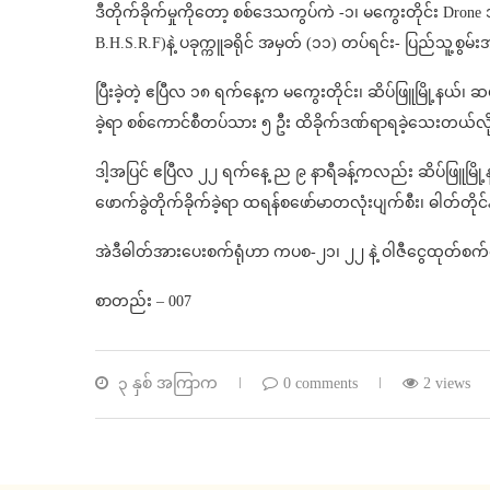
ဒီတိုက်ခိုက်မှုကိုတော့ စစ်ဒေသကွပ်ကဲ -၁၊ မကွေးတိုင်း Dron
B.H.S.R.F)နဲ့ ပခုက္ကူခရိုင် အမှတ် (၁၁) တပ်ရင်း- ပြည်သူ့စွမ်
ပြီးခဲ့တဲ့ ဧပြီလ ၁၈ ရက်နေ့က မကွေးတိုင်း၊ ဆိပ်ဖြူမြို့နယ်၊ ဆယ
ခဲ့ရာ စစ်ကောင်စီတပ်သား ၅ ဦး ထိခိုက်ဒဏ်ရာရခဲ့သေးတယ်လို
ဒါ့အပြင် ဧပြီလ ၂၂ ရက်နေ့ ည ၉ နာရီခန့်ကလည်း ဆိပ်ဖြူမြို့
ဖောက်ခွဲတိုက်ခိုက်ခဲ့ရာ ထရန်စဖော်မာတလုံးပျက်စီး၊ ဓါတ်တိ
အဲဒီဓါတ်အားပေးစက်ရုံဟာ ကပစ-၂၁၊ ၂၂ နဲ့ ဝါဇီငွေထုတ်စက်ရုံ
စာတည်း – 007
၃ နှစ် အကြာက
0 comments
2 views