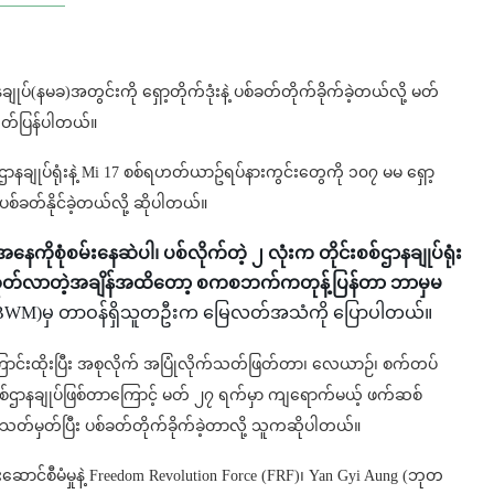
နချုပ်(နမခ)အတွင်းကို ရှော့တိုက်ဒုံးနဲ့ ပစ်ခတ်တိုက်ခိုက်ခဲ့တယ်လို့ မတ်
ုတ်ပြန်ပါတယ်။
နချုပ်ရုံးနဲ့ Mi 17 စစ်ရဟတ်ယာဥ်ရပ်နားကွင်းတွေကို ၁၀၇ မမ ရှော့
ွာပစ်ခတ်နိုင်ခဲ့တယ်လို့ ဆိုပါတယ်။
ကိုစုံစမ်းနေဆဲပါ၊ ပစ်လိုက်တဲ့ ၂ လုံးက တိုင်းစစ်ဌာနချုပ်ရုံး
ြန်ဆုတ်လာတဲ့အချိန်အထိတော့ စကစဘက်ကတုန့်ပြန်တာ ဘာမှမ
mar (BWM)မှ တာဝန်ရှိသူတဦးက မြေလတ်အသံကို ပြောပါတယ်။
ောင်းထိုးပြီး အစုလိုက် အပြုံလိုက်သတ်ဖြတ်တာ၊ လေယာဉ်၊ စက်တပ်
းစစ်ဌာနချုပ်ဖြစ်တာကြောင့် မတ် ၂၇ ရက်မှာ ကျရောက်မယ့် ဖက်ဆစ်
်မှတ်ပြီး ပစ်ခတ်တိုက်ခိုက်ခဲ့တာလို့ သူကဆိုပါတယ်။
ဦးဆောင်စီမံမှုနဲ့ Freedom Revolution Force (FRF)၊ Yan Gyi Aung (ဘုတ