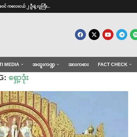
အဝင် ကလေးငယ် ၂ ဦးနဲ့ လူကြီး...
TI MEDIA
အထူးကဏ္ဍ
အားကစား
FACT CHECK
G:
ရှော့ဒုံး