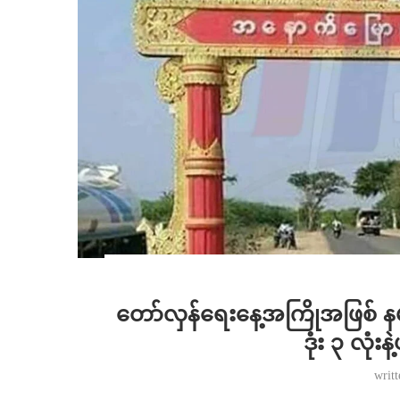
တော်လှန်ရေးနေ့အကြိုအဖြစ် နမခတ
ဒုံး ၃ လုံး
writ