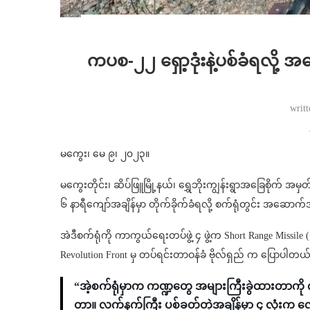
ကပစ-၂၂ ရှော့ဒုံးနဲ့ပစ်ခံရလို့ 
writ
မကွေး၊ မေ ၉၊ ၂၀၂၃။
မကွေးတိုင်း၊ ဆိပ်ဖြူမြို့နယ်၊ ရွှေဘိုးကျွန်းရွာအခြေစိုက
၆ နာရီကျော်အချိန်မှာ တိုက်ခိုက်ခံရလို့ စက်ရုံတွင်း အဆေ
အဲဒီစက်ရုံကို ကာကွယ်ရေးတပ်ဖွဲ့ ၄ ဖွဲ့က Short Range Missile 
Revolution Front မှ တပ်ရင်းတာဝန်ခံ ဗိုလ်ရှည် က ပြောပါတယ
“အဲ့စက်ရုံမှာက ကဏ္ဍတွေ အများကြီးခွဲထားတာကို 
တာ။ လက်နက်ကြီး ပစ်ခတ်တဲ့အချိန်မှာ ၄ လုံးက လ