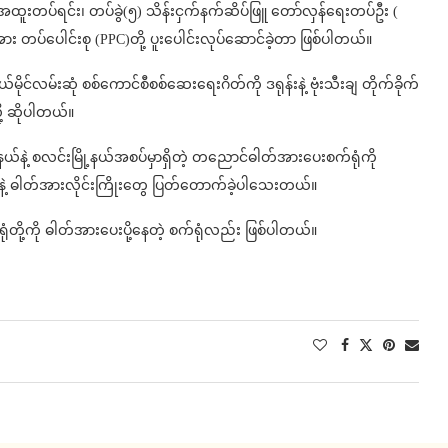
e အထူးတပ်ရင်း၊ တပ်ခွဲ(၅) သိန်းငှက်နက်ဆိပ်ဖြူ တော်လှန်ရေးတပ်ဦး (
းအား တပ်ပေါင်းစု (PPC)တို့ ပူးပေါင်းလုပ်ဆောင်ခဲ့တာ ဖြစ်ပါတယ်။
်မိုင်လမ်းဆုံ စစ်ကောင်စီစစ်ဆေးရေးဂိတ်ကို ဒရုန်းနဲ့ ဗုံးသီးချ တိုက်ခိုက်
့ ဆိုပါတယ်။
နယ်နဲ့ စလင်းမြို့နယ်အစပ်မှာရှိတဲ့ တညောင်ဓါတ်အားပေးစက်ရုံကို
ုင်နဲ့ ဓါတ်အားလိုင်းကြိုးတွေ ပြတ်တောက်ခဲ့ပါသေးတယ်။
တို့ကို ဓါတ်အားပေးပို့နေတဲ့ စက်ရုံလည်း ဖြစ်ပါတယ်။