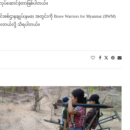
င်းလုပ်ဆောင်ခဲ့တာဖြစ်ပါတယ်။
်းစစ်ဌာနချုပ်(နမခ) အတွင်းကို Brave Warriors for Myanmar (BWM)
ခဲ့သေးတယ်လို့ သိရပါတယ်။