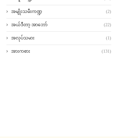
အမျိုးသမီးကဏ္ဍ
(2)
အယ်ဒီတာ့ အာဘော်
(22)
အလုပ်သမား
(1)
အားကစား
(131)