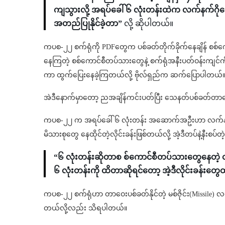
ကျသွားလို့ အရပ်ခေါ် ၆ လုံးတန်းထဲက လက်နက်ဂိုဒေါ
အတည်ပြုနိုင်ခဲ့တာ”
လို့ ဆိုပါတယ်။
ကပစ-၂၂ စက်ရုံကို PDFတွေက ပစ်ခတ်တိုက်ခိုက်နေချိန် စစ်ကေ
နေကြတဲ့ စစ်ကောင်စီတပ်သားတွေနဲ့ စက်ရုံအနီးပတ်ဝန်းကျင်
ကာ ထွက်ပြေးနေခဲ့ကြတယ်လို့ ဗိုလ်ရှည်က ဆက်ပြောပါတယ်
အဲဒီနောက်မှာတော့ ညအချိန်ကင်းပတ်ပြီး သေနတ်ပစ်ခတ်တာတွေ
ကပစ-၂၂ က အရပ်ခေါ် ၆ လုံးတန်း အဆောက်အဦးဟာ လက်နက်သိ
မိသားစုတွေ နေထိုင်တဲ့လိုင်းခန်းဖြစ်တယ်လို့ အဲ့ဒီတပ်နဲ့
“၆ လုံးတန်းဆိုတာစ စ်ကောင်စီတပ်သားတွေနေတဲ့ လ
၆ လုံးတန်းကို ထိတာဆိုရင်တော့ အဲ့ဒီလိုင်းခန်းတွေ
ကပစ-၂၂ စက်ရုံဟာ တာဝေးပစ်ခတ်နိုင်တဲ့ မစ်ဇိုင်း(Missile)
တယ်လို့လည်း သိရပါတယ်။