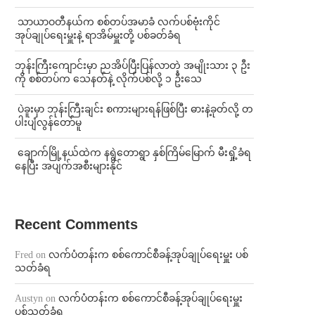
⁩ ⁨သာယာဝတီနယ်က စစ်တပ်အမာခံ လက်ပစ်ဗုံးကိုင်
အုပ်ချုပ်ရေးမှူးနဲ့ ရာအိမ်မှူးတို့ ပစ်ခတ်ခံရ
ဘုန်းကြီးကျောင်းမှာ ညအိပ်ပြီးပြန်လာတဲ့ အမျိုးသား ၃ ဦး
ကို စစ်တပ်က သေနတ်နဲ့ လိုက်ပစ်လို့ ၁ ဦးသေ
⁩ ⁨ပဲခူးမှာ ဘုန်းကြီးချင်း စကားများရန်ဖြစ်ပြီး ဓားနဲ့ခုတ်လို့ တ
ပါးပျံလွန်တော်မူ
⁩ ⁨ချောက်မြို့နယ်ထဲက နရွဲတောရွာ နှစ်ကြိမ်မြောက် မီးရှို့ခံရ
နေပြီး အပျက်အစီးများနိုင်
Recent Comments
Fred
on
လက်ပံတန်းက စစ်ကောင်စီခန့်အုပ်ချုပ်ရေးမှူး ပစ်
သတ်ခံရ
Austyn
on
လက်ပံတန်းက စစ်ကောင်စီခန့်အုပ်ချုပ်ရေးမှူး
ပစ်သတ်ခံရ