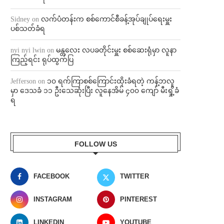
Sidney
on
လက်ပံတန်းက စစ်ကောင်စီခန့်အုပ်ချုပ်ရေးမှူး
ပစ်သတ်ခံရ
nyi nyi lwin
on
မန္တလေး လပခတိုင်းမှူး စစ်ဆေးရုံမှာ လူနာ
ကြည့်ရင်း ရုပ်ထွက်ပြ
Jefferson
on
၁၀ ရက်ကြာစစ်ကြောင်းထိုးခံရတဲ့ ကန့်ဘလူ
မှာ ဒေသခံ ၁၁ ဦးသေဆုံးပြီး လူနေအိမ် ၄၀၀ ကျော် မီးရှို့ခံ
ရ
FOLLOW US
FACEBOOK
TWITTER
INSTAGRAM
PINTEREST
LINKEDIN
YOUTUBE