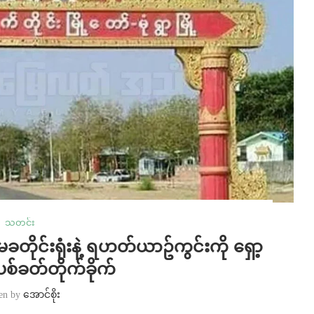
သတင်း
ိုင်းရုံးနဲ့ ရဟတ်ယာဥ်ကွင်းကို ရှော့
နဲ့ပစ်ခတ်တိုက်ခိုက်
ten by
အောင်စိုး