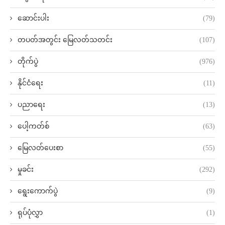
ဆောင်းပါး
(79)
တပတ်အတွင်း မြေလတ်သတင်း
(107)
တိုက်ပွဲ
(976)
နိုင်ငံရေး
(11)
ပညာရေး
(13)
ပေါ့ကတ်စ်
(63)
မြေလတ်ပေးစာ
(55)
မှုခင်း
(292)
ရွေးကောက်ပွဲ
(9)
ရုပ်ပုံလွှာ
(1)