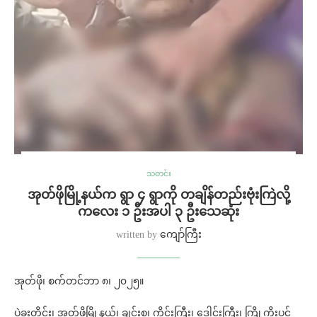
သတင်း
အုတ်ဖိုမြို့နယ်က ရွာ ၄ ရွာကို တချိန်တည်းဗုံးကြဲလို့
ကလေး ၁ ဦးအပါ ၃ ဦးသေဆုံး
written by
ကျော်ကြီး
အုတ်ဖို၊ စက်တင်ဘာ ၈၊ ၂၀၂၅။
ပဲခူးတိုင်း၊ အုတ်ဖိုမြို့နယ်၊ ချင်းစု၊ ကိုင်းကြီး၊ ဒေါင်းကြီး၊ ကြို့ကိုးပင်