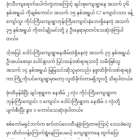
ဗုံးသီးကျရောက်ပေါက်ကွဲတာကြောင့် ချင်းစုကျေးရွာနေ အသက် ၃၆
နှစ်အရွယ် ကိုချစ်ကောင်း၊ အသက် ၁၅ နှစ်အရွယ် G7 ကျောင်းသား ခန့်
ကျော်သူ၊ ကိုင်းကြီးကျေးရွာဘုန်းကြီးကျောင်းနံဘေးရှိနေတဲ့ အသက်
၃၅ နှစ်အရွယ် ကိုတင်မျိုးမင်းတို့ ၃ ဦးနေရာမှာတင်သေဆုံးခဲ့ကြပါ
တယ်။
ဒါ့အပြင် ဒေါင်းကြီးကျေးရွာနေအိမ်ထဲရှိနေတဲ့ အသက် ၃၇ နှစ်အရွယ်
ဦးအယ်စေးမှာ ပေါင်နဲ့လက် ပြင်းထန်ဒဏ်ရာရသလို သမီးဖြစ်သူ
အသက် ၁၄ နှစ်အရွယ် မြမြသင်းဆိုသူမှာလည်း နဖူးထိခိုက်ဒဏ်ရာရခဲ့
ကာ ကြို့ကိုးပင်ကျေးရွာမှာတော့ လူထိခိုက်တာမရှိဘူးလို့ သိရပါတယ်။
ဗုံးထိမှန်မိပြီး ချင်းစုရွာက နေအိမ် ၂ လုံး၊ ကိုင်းကြီးကျေးရွာက
ဘုန်းကြီးကျောင်း ၁ ကျောင်း၊ ဒေါင်းကြီးရွာက နေအိမ် ၁ လုံးတို့
ပျက်စီးပြီး နွား ၁ ကောင်သေဆုံးခဲ့ပါတယ်။
စစ်ကော်မရှင်ဘက်က စက်တပ်လေထီးနဲ့ဗုံးကြဲတာကြောင့် ဒေသခံတွေ
မှာ ထိတ်လန့်ကြောက်ရွံနေကြပေမယ့် ကျေးရွာကနေ ထွက်ပြေး