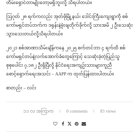
တိမ်းရှောင်တာမျိုးတော့မရှိဘူးလို့ သိရပါတယ်။
ဩဂုတ် ၂၈ ရက်ကလည်း အုတ်ဖိုမြို့နယ်၊ ဒေါင်းကြီးကျေးရွာကို စစ်
ကော်မရှင်တပ်ဘက်က ဒရုန်းနဲ့ဗုံးချတိုက်ခိုက်လို့ သားအမိ ၂ ဦးသေဆုံး
သွားသေးတယ်လို့သိရပါတယ်။
၂၀၂၁ စစ်အာဏာသိမ်းချိန်ကနေ ၂၀၂၅ စက်တင်ဘာ ၄ ရက်ထိ စစ်
ကော်မရှင်တပ်နဲ့လက်အောက်ခံတွေကြောင့် သေဆုံးခဲ့တဲ့ပြည်သူ
စုစုပေါင်း ၇,၁၈၂ ဦးရှိပြီလို့ နိုင်ငံရေးအကျဥ်းသားများကူညီ
စောင့်ရှောက်ရေးအသင်း – AAPP က ထုတ်ပြန်ထားပါတယ်။
စာတည်း – လင်း
၁၁ လ အကြာက
0 comments
83 views