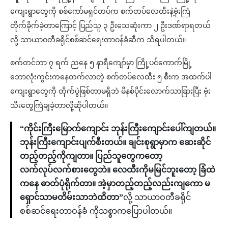
ကျေးရွာတွေကို စစ်ကော်မရှင်တပ်က စက်တပ်လေထီးနဲ့ဗုံးကြဲ
တိုက်ခိုက်ခဲ့တာကြောင့် ပြည်သူ ၃ ဦးသေဆုံးကာ ၂ ဦးဒဏ်ရာရတယ်
လို့ သာယာဝတီခရိုင်စစ်ဆင်ရေးတာဝန်ခံဆီက သိရပါတယ်။
စက်တင်ဘာ ၇ ရက် ညနေ ၅ နာရီကျော်မှာ ကြို့ပင်ကောက်မြို့
ဘောလုံးကွင်းကနေတက်လာတဲ့ စက်တပ်လေထီး ၅ စီးက အထက်ပါ
ကျေးရွာတွေကို တိုက်ပွဲဖြစ်တာမရှိဘဲ မိနစ်ပိုင်းလောက်သာခြားပြီး ဗုံး
သီးတွေကြဲချခဲ့တာလို့ဆိုပါတယ်။
“ကိုင်းကြီးမြောက်ကျောင်း ဘုန်းကြီးကျောင်းပေါ်ကျတယ်။
ဘုန်းကြီးကျောင်းပျက်စီးတယ်။ ချင်းစုရွာမှာက ဆေးဆိုင်
တည့်တည့်ကိုကျတာ။ ပြည်သူတွေကတော့
လက်လုပ်လက်စားတွေဘဲ။ လေထီးကိုမမြင်ဘူးတော့ ခြံထဲ
ကနေ ဓာတ်ပုံရိုက်တာ။ အဲ့မှာတည့်တည့်လည်းကျကော မ
ရှောင်သာမတိမ်းသာဘဲထိတာ”
လို့ သာယာဝတီခရိုင်
စစ်ဆင်ရေးတာဝန်ခံ ကိုသစ္စာကပြောပါတယ်။