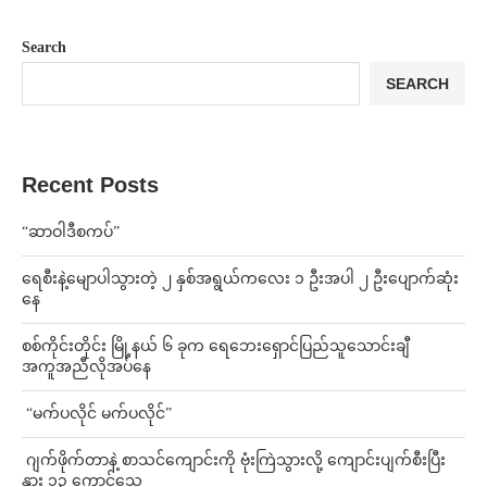
Search
SEARCH
Recent Posts
“ဆာဝါဒီစကပ်”
ရေစီးနဲ့မျောပါသွားတဲ့ ၂ နှစ်အရွယ်ကလေး ၁ ဦးအပါ ၂ ဦးပျောက်ဆုံး
နေ
စစ်ကိုင်းတိုင်း မြို့နယ် ၆ ခုက ရေဘေးရှောင်ပြည်သူသောင်းချီ
အကူအညီလိုအပ်နေ
⁨ ⁨“မက်ပလိုင် မက်ပလိုင်”
⁨⁩ ⁨ဂျက်ဖိုက်တာနဲ့ စာသင်ကျောင်းကို ဗုံးကြဲသွားလို့ ကျောင်းပျက်စီးပြီး
နွား ၁၃ ကောင်သေ