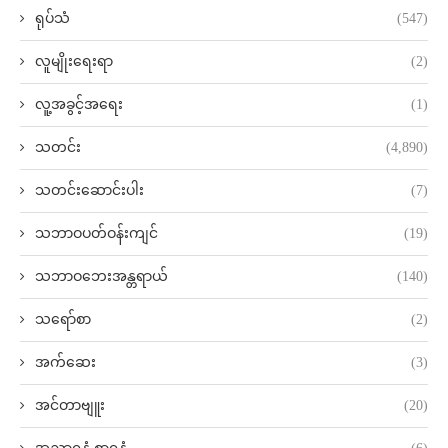
ရုပ်သံ
(547)
လူမျိုးရေးရာ
(2)
လူ့အခွင့်အရေး
(1)
သတင်း
(4,890)
သတင်းဆောင်းပါး
(7)
သဘာဝပတ်ဝန်းကျင်
(19)
သဘာဝဘေးအန္တရာယ်
(140)
သရော်စာ
(2)
အက်ဆေး
(3)
အင်တာဗျူး
(20)