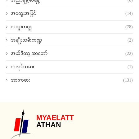
အညာရနံ့ စာရနံ့
(6)
အတွေးအမြင်
(14)
အထူးကဏ္ဍ
(78)
အမျိုးသမီးကဏ္ဍ
(2)
အယ်ဒီတာ့ အာဘော်
(22)
အလုပ်သမား
(1)
အားကစား
(131)
MYAELATT
ATHAN