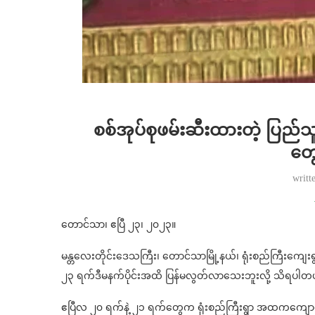
စစ်အုပ်စုဖမ်းဆီးထားတဲ့ ပြည်
တွေ
writt
တောင်သာ၊ ဧပြီ ၂၃၊ ၂၀၂၃။
မန္တလေးတိုင်းဒေသကြီး၊ တောင်သာမြို့နယ်၊ ရုံးစည်ကြီးကျေ
၂၃ ရက်ဒီမနက်ပိုင်းအထိ ပြန်မလွတ်လာသေးဘူးလို့ သိရပါတ
ဧပြီလ ၂၀ ရက်နဲ့ ၂၁ ရက်တွေက ရုံးစည်ကြီးရွာ အထကကျောင်းမှ