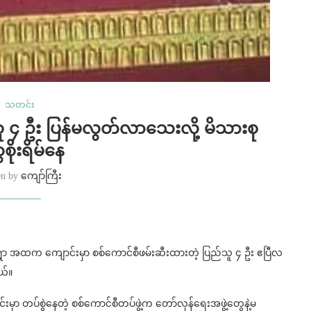
သတင်း
သူ ၄ ဦး ပြန်မလွတ်လာသေးလို့ မိသားစု
စိုးရိမ်နေ
en by
ကျော်ကြီး
းရွာ အထက ကျောင်းမှာ စစ်ကောင်စီဖမ်းဆီးထားတဲ့ ပြည်သူ ၄ ဦး ဧပြီလ
ယ်။
ာ တပ်စွဲနေတဲ့ စစ်ကောင်စီတပ်ဖွဲ့က တော်လှန်ရေးအဖွဲ့တွေနဲ့မ