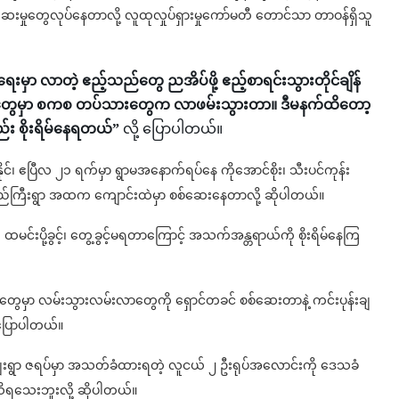
ေးမှုတွေလုပ်နေတာလို့ လူထုလှုပ်ရှားမှုကော်မတီ တောင်သာ တာဝန်ရှိသူ
မှာ လာတဲ့ ဧည့်သည်တွေ ညအိပ်ဖို့ ဧည့်စာရင်းသွားတိုင်ချိန်
ိမ်တွေမှာ စကစ တပ်သားတွေက လာဖမ်းသွားတာ။ ဒီမနက်ထိတော့
း စိုးရိမ်နေရတယ်”
လို့ ပြောပါတယ်။
နိုင်၊ ဧပြီလ ၂၁ ရက်မှာ ရွာမအနောက်ရပ်နေ ကိုအောင်စိုး၊ သီးပင်ကုန်း
 ရုံးစည်ကြီးရွာ အထက ကျောင်းထဲမှာ စစ်ဆေးနေတာလို့ ဆိုပါတယ်။
မင်းပို့ခွင့်၊ တွေ့ခွင့်မရတာကြောင့် အသက်အန္တရာယ်ကို စိုးရိမ်နေကြ
ွေမှာ လမ်းသွားလမ်းလာတွေကို ရှောင်တခင် စစ်ဆေးတာနဲ့ ကင်းပုန်းချ
ပြောပါတယ်။
ျေးရွာ ဇရပ်မှာ အသတ်ခံထားရတဲ့ လူငယ် ၂ ဦးရုပ်အလောင်းကို ဒေသခံ
သိရသေးဘူးလို့ ဆိုပါတယ်။