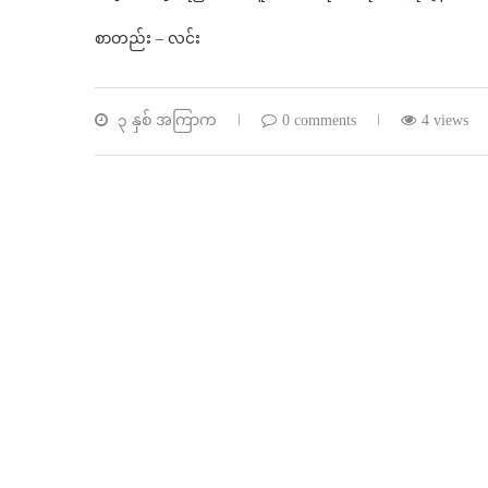
စာတည်း – လင်း
၃ နှစ် အကြာက
0 comments
4 views