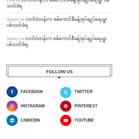
Fred
on
လက်ပံတန်းက စစ်ကောင်စီခန့်အုပ်ချုပ်ရေးမှူး ပစ်
သတ်ခံရ
Austyn
on
လက်ပံတန်းက စစ်ကောင်စီခန့်အုပ်ချုပ်ရေးမှူး
ပစ်သတ်ခံရ
Sidney
on
လက်ပံတန်းက စစ်ကောင်စီခန့်အုပ်ချုပ်ရေးမှူး
ပစ်သတ်ခံရ
FOLLOW US
FACEBOOK
TWITTER
INSTAGRAM
PINTEREST
LINKEDIN
YOUTUBE