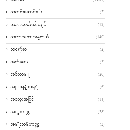
သတင်းဆောင်းပါး
(7)
သဘာဝပတ်ဝန်းကျင်
(19)
သဘာဝဘေးအန္တရာယ်
(140)
သရော်စာ
(2)
အက်ဆေး
(3)
အင်တာဗျူး
(20)
အညာရနံ့ စာရနံ့
(6)
အတွေးအမြင်
(14)
အထူးကဏ္ဍ
(78)
အမျိုးသမီးကဏ္ဍ
(2)