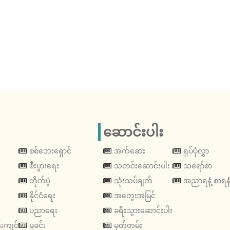
ဆောင်းပါး
စစ်ဘေးရှောင်
အက်ဆေး
ရုပ်ပုံလွှာ
စီးပွားရေး
သတင်းဆောင်းပါး
သရော်စာ
တိုက်ပွဲ
သုံးသပ်ချက်
အညာရနံ့ စာရနံ
နိုင်ငံရေး
အတွေးအမြင်
ပညာရေး
ခရီးသွားဆောင်းပါး
းကျင်
မှုခင်း
မှတ်တမ်း