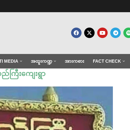
TI MEDIA
အထူးကဏ္ဍ
အားကစား
FACT CHECK
းစည်ကြီးကျေးရွာ