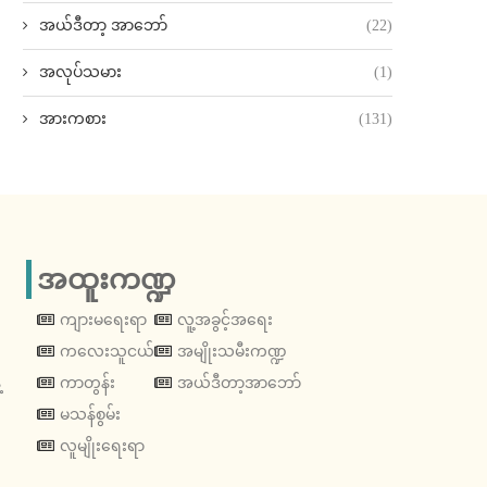
အယ်ဒီတာ့ အာဘော်
(22)
အလုပ်သမား
(1)
အားကစား
(131)
အထူးကဏ္ဍ
ကျားမရေးရာ
လူ့အခွင့်အရေး
ကလေးသူငယ်
အမျိုးသမီးကဏ္ဍ
့
ကာတွန်း
အယ်ဒီတာ့အာဘော်
မသန်စွမ်း
လူမျိုးရေးရာ