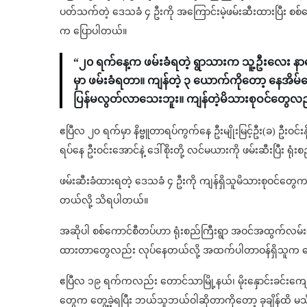
ပတ်သက်တဲ့ ဒေသခံ ၄ ဦးကို အကြောင်းမဲ့ဖမ်းဆီးထားပြီး စစ်ဆ
က ပြောပါတယ်။
“၂၀ ရက်နေ့က ဖမ်းခံရတဲ့ ရွာသားက သူ့ဦးလေး နာရေး
မှာ ဖမ်းခံရတာ။ ကျန်တဲ့ ၃ ယောက်ကိုတော့ နေအ
ပြန်မလွတ်လာသေးဘူး။ ကျန်တဲ့မိသားစုဝင်တွေလည်
ဧပြီလ ၂၀ ရက်မှာ နိဗ္ဗူတာရပ်ကွက်နေ ဦးမျိုးမြင့်ဦး(ခ) ဦးဝင်း
ရပ်နေ ဦးဝင်းအောင်နဲ့ ဒေါ်စိုးတို့ လင်မယားကို ဖမ်းဆီးပြီး
ဖမ်းဆီးခံထားရတဲ့ ဒေသခံ ၄ ဦးကို ကျန်ရှိသူမိသားစုဝင်တွေက ထ
တယ်လို့ သိရပါတယ်။
အဆိုပါ စစ်ကောင်စီတပ်ဟာ ရုံးစည်ကြီးရွာ အဝင်အထွက်လမ်းတ
ထားတာတွေလည်း လုပ်နေတယ်လို့ အထက်ပါတာဝန်ရှိသူက 
ဧပြီလ ၁၉ ရက်ကလည်း တောင်သာမြို့နယ်၊ မိုးနှောင်းခင်းက
တွေက တွေ့ခဲ့ရပြီး ဘယ်သူဘယ်ဝါဆိုတာကိုတော့ ခုချိန်ထိ မ