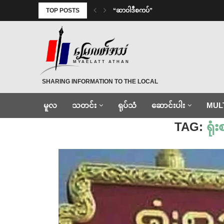
TOP POSTS
“ဆာဝါဒီစကပ်”
MYAELATT ATHAN
SHARING INFORMATION TO THE LOCAL
မူလ
သတင်း
ရုပ်သံ
ဆောင်းပါး
MUL
Home
»
ရုံးစည်ကြီးကျေးရွာ
TAG:
ရုံ