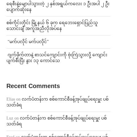
ရေစီးနဲ့မျောပါသွားတဲ့ ၂ နှစ်အရွယ်ကလေး ၁ ဦးအပါ ၂ ဦး
ပျောက်ဆုံးနေ
စစ်ကိုင်းတိုင်း မြို့နယ် ၆ ခုက ရေဘေးရှောင်ပြည်သူ
သောင်းချီ အကူအညီလိုအပ်နေ
⁨ ⁨“မက်ပလိုင် မက်ပလိုင်”
⁨⁩ ⁨ဂျက်ဖိုက်တာနဲ့ စာသင်ကျောင်းကို ဗုံးကြဲသွားလို့ ကျောင်း
ပျက်စီးပြီး နွား ၁၃ ကောင်သေ
Recent Comments
Elias
on
လက်ပံတန်းက စစ်ကောင်စီခန့်အုပ်ချုပ်ရေးမှူး ပစ်
သတ်ခံရ
Luz
on
လက်ပံတန်းက စစ်ကောင်စီခန့်အုပ်ချုပ်ရေးမှူး ပစ်
သတ်ခံရ