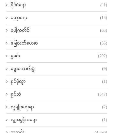
နိုင်ငံရေး
(11)
ပညာရေး
(13)
ပေါ့ကတ်စ်
(63)
မြေလတ်ပေးစာ
(55)
မှုခင်း
(292)
ရွေးကောက်ပွဲ
(9)
ရုပ်ပုံလွှာ
(1)
ရုပ်သံ
(547)
လူမျိုးရေးရာ
(2)
လူ့အခွင့်အရေး
(1)
သတင်း
(4,890)