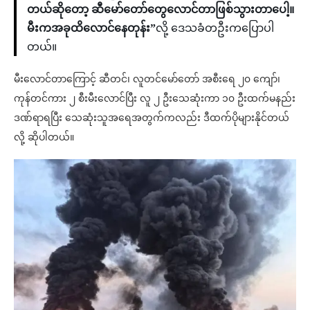
တယ်ဆိုတော့ ဆီမော်တော်တွေလောင်တာဖြစ်သွားတာပေါ့။
မီးကအခုထိလောင်နေတုန်း”
လို့ ဒေသခံတဦးကပြောပါ
တယ်။
မီးလောင်တာကြောင့် ဆီတင်၊ လူတင်မော်တော် အစီးရေ ၂၀ ကျော်၊
ကုန်တင်ကား ၂ စီးမီးလောင်ပြီး လူ ၂ ဦးသေဆုံးကာ ၁၀ ဦးထက်မနည်း
ဒဏ်ရာရပြီး သေဆုံးသူအရေအတွက်ကလည်း ဒီထက်ပိုများနိုင်တယ်
လို့ ဆိုပါတယ်။