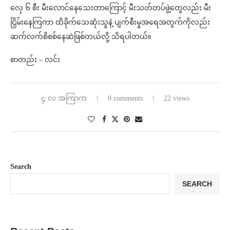
လှေ ၆ စီး မီးလောင်နေသေးတာကြောင့် မီးသတ်တပ်ဖွဲ့တွေလည်း မီး
ငြှိမ်းနေကြကာ ထိခိုက်သေဆုံးသူနဲ့ ပျက်စီးမှုအရေအတွက်ကိုလည်း
ဆက်လက်စိစစ်နေဆဲဖြစ်တယ်လို့ သိရပါတယ်။
စာတည်း – လင်း
၄ လ အကြာက
0 comments
22 views
Search
SEARCH