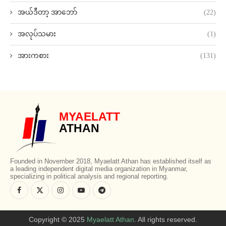
အယ်ဒီတာ့ အာဘော်
(22)
အလုပ်သမား
(1)
အားကစား
(131)
MYAELATT
ATHAN
Founded in November 2018, Myaelatt Athan has established itself as
a leading independent digital media organization in Myanmar,
specializing in political analysis and regional reporting.
Copyright © 2025
Myaelatt Athan
. All rights reserved.