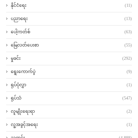
နိုင်ငံရေး
(11)
ပညာရေး
(13)
ပေါ့ကတ်စ်
(63)
မြေလတ်ပေးစာ
(55)
မှုခင်း
(292)
ရွေးကောက်ပွဲ
(9)
ရုပ်ပုံလွှာ
(1)
ရုပ်သံ
(547)
လူမျိုးရေးရာ
(2)
လူ့အခွင့်အရေး
(1)
သတင်း
(4,888)