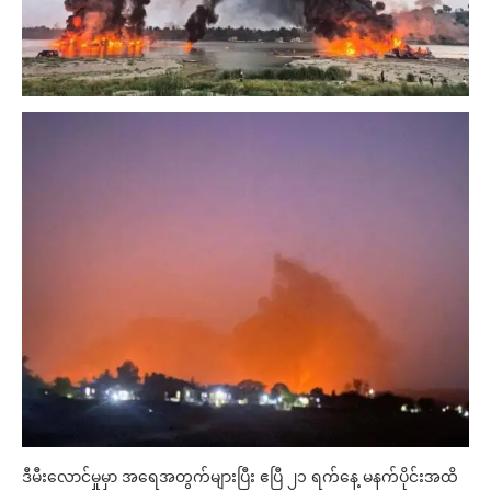
ဒီမီးလောင်မှုမှာ အရေအတွက်များပြီး ဧပြီ ၂၁ ရက်နေ့ မနက်ပိုင်းအထိ