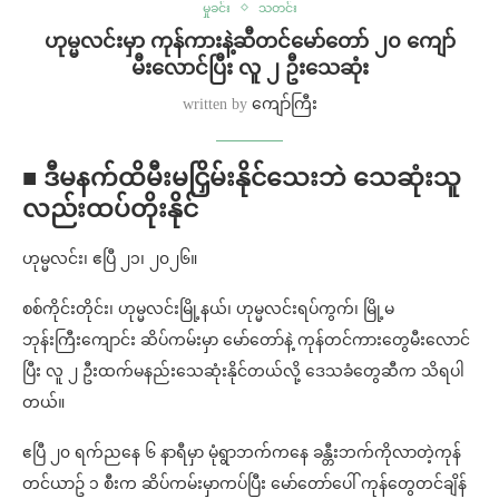
မှုခင်း
သတင်း
ဟုမ္မလင်းမှာ ကုန်ကားနဲ့ဆီတင်မော်တော် ၂၀ ကျော်
မီးလောင်ပြီး လူ ၂ ဦးသေဆုံး
written by
ကျော်ကြီး
■ ဒီမနက်ထိမီးမငြှိမ်းနိုင်သေးဘဲ သေဆုံးသူ
လည်းထပ်တိုးနိုင်
ဟုမ္မလင်း၊ ဧပြီ ၂၁၊ ၂၀၂၆။
စစ်ကိုင်းတိုင်း၊ ဟုမ္မလင်းမြို့နယ်၊ ဟုမ္မလင်းရပ်ကွက်၊ မြို့မ
ဘုန်းကြီးကျောင်း ဆိပ်ကမ်းမှာ မော်တော်နဲ့ ကုန်တင်ကားတွေမီးလောင်
ပြီး လူ ၂ ဦးထက်မနည်းသေဆုံးနိုင်တယ်လို့ ဒေသခံတွေဆီက သိရပါ
တယ်။
ဧပြီ ၂၀ ရက်ညနေ ၆ နာရီမှာ မုံရွာဘက်ကနေ ခန္တီးဘက်ကိုလာတဲ့ကုန်
တင်ယာဥ် ၁ စီးက ဆိပ်ကမ်းမှာကပ်ပြီး မော်တော်ပေါ် ကုန်တွေတင်ချိန်