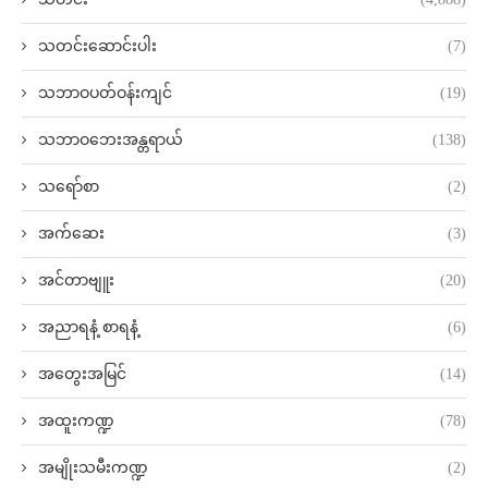
သတင်းဆောင်းပါး
(7)
သဘာဝပတ်ဝန်းကျင်
(19)
သဘာဝဘေးအန္တရာယ်
(138)
သရော်စာ
(2)
အက်ဆေး
(3)
အင်တာဗျူး
(20)
အညာရနံ့ စာရနံ့
(6)
အတွေးအမြင်
(14)
အထူးကဏ္ဍ
(78)
အမျိုးသမီးကဏ္ဍ
(2)