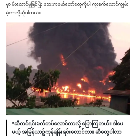
မှာ မီးလောင်မှုဖြစ်ပြီး ဘေးကမော်တော်တွေကိုပါ ကူးစက်လောင်ကျွမ်း
ခဲ့တာလို့ဆိုပါတယ်။
“ဆီတင်ရင်းမတ်တပ်လောင်တာလို့ ပြောကြတယ်။ ဒါပေ
မယ့် အမြန်ယာဥ်ကုန်ချိန်းရင်းလောင်တာ။ ဆီတွေပါလာ