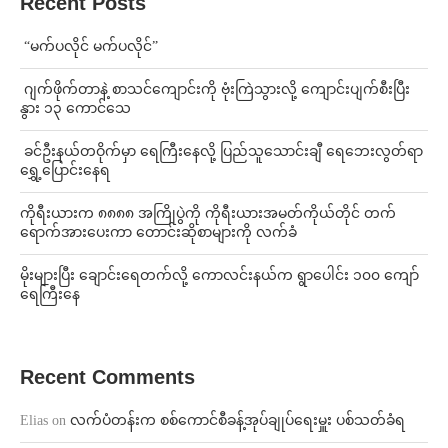
Recent Posts
⁨ ⁨“မက်ပလိုင် မက်ပလိုင်”
⁨⁩ ⁨ဂျက်ဖိုက်တာနဲ့ စာသင်ကျောင်းကို ဗုံးကြဲသွားလို့ ကျောင်းပျက်စီးပြီး
နွား ၁၃ ကောင်သေ
⁩ ⁨ခင်ဦးနယ်တဝိုက်မှာ ရေကြီးနေလို့ ပြည်သူသောင်းချီ ရေဘေးလွတ်ရာ
ရွှေ့ပြောင်းနေရ
ကိုရီးယားက ၈၈၈၈ အကြိုပွဲကို ကိုရီးယားအမတ်ကိုယ်တိုင် တက်
ရောက်အားပေးကာ တောင်းဆိုစာများကို လက်ခံ
⁨မိုးများပြီး ချောင်းရေတက်လို့ ကောလင်းနယ်က ရွာပေါင်း ၁၀၀ ကျော်
ရေကြီးနေ
Recent Comments
Elias
on
လက်ပံတန်းက စစ်ကောင်စီခန့်အုပ်ချုပ်ရေးမှူး ပစ်သတ်ခံရ