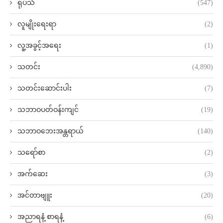
ရုပ်သံ
(547)
လူမျိုးရေးရာ
(2)
လူ့အခွင့်အရေး
(1)
သတင်း
(4,890)
သတင်းဆောင်းပါး
(7)
သဘာဝပတ်ဝန်းကျင်
(19)
သဘာဝဘေးအန္တရာယ်
(140)
သရော်စာ
(2)
အက်ဆေး
(3)
အင်တာဗျူး
(20)
အညာရနံ့ စာရနံ့
(6)