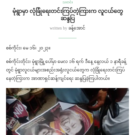
သတင်း
မုံရွာမှာ လုံခြုံရေးတင်းကြပ်တဲ့ကြားက လူငယ်တွေ
ဆန္ဒပြ
written by
ခန့်အောင်
စစ်ကိုင်း၊ မေ ၁၆၊ ၂၀၂၃။
စစ်ကိုင်းတိုင်း၊ မုံရွာမြို့ပေါ်မှာ မေလ ၁၆ ရက် ဒီနေ့ နေ့လယ် ၁ နာရီခန့်
တွင် မုံရွာလူငယ်များအစည်းအရုံးလူငယ်တွေက လုံခြုံရေးတင်းကြပ်
နေတဲ့ကြားက အာဏာရှင်ဆန့်ကျင်ရေး ဆန္ဒပြခဲ့ကြပါတယ်။