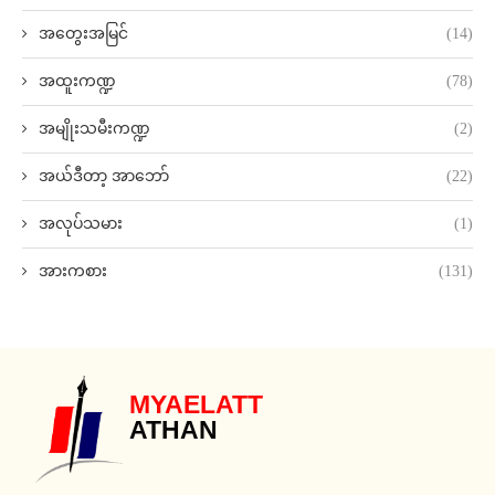
အတွေးအမြင်
(14)
အထူးကဏ္ဍ
(78)
အမျိုးသမီးကဏ္ဍ
(2)
အယ်ဒီတာ့ အာဘော်
(22)
အလုပ်သမား
(1)
အားကစား
(131)
MYAELATT
ATHAN