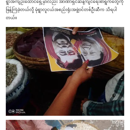
ရွာအကျဉ်းထောင်ရှေ့မှာလည်း အာဏာရှင်ဆန့်ကျင်ရေးစာရွက်တွေကို
ဖြန့်ကြဲခဲ့တယ်လို့ မုံရွာလူငယ်အစည်းရုံးအဖွဲ့ဝင်တစ်ဦးဆီက သိရပါ
တယ်။