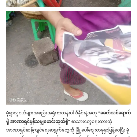
မုံရွာလူငယ်များအစည်းအရုံးစာတန်းပါ ဗီနိုင်းနဲ့အတူ
“ခေတ်သစ်ရောက်
ဖို့ အာဏာရှင်မှန်သမျှမောင်းထုတ်စို့”
စာသားတွေရေးထားတဲ့
အာဏာရှင်ဆန့်ကျင်ရေးစာရွက်တွေကို မြို့ပေါ်ဈေးတခုမှာဖြန့်ဝေပြီး မုံ