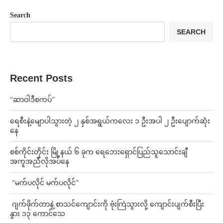
Search
SEARCH
Recent Posts
“ဆာဝါဒီစကပ်”
ရေစီးနဲ့မျောပါသွားတဲ့ ၂ နှစ်အရွယ်ကလေး ၁ ဦးအပါ ၂ ဦးပျောက်ဆုံး
နေ
စစ်ကိုင်းတိုင်း မြို့နယ် ၆ ခုက ရေဘေးရှောင်ပြည်သူသောင်းချီ
အကူအညီလိုအပ်နေ
⁨ ⁨“မက်ပလိုင် မက်ပလိုင်”
⁨⁩ ⁨ဂျက်ဖိုက်တာနဲ့ စာသင်ကျောင်းကို ဗုံးကြဲသွားလို့ ကျောင်းပျက်စီးပြီး
နွား ၁၃ ကောင်သေ