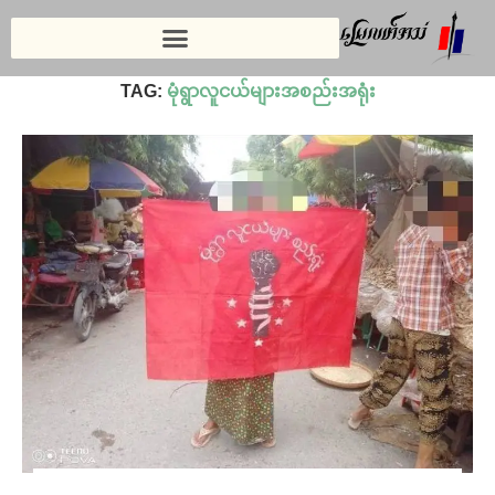
Home
»
မုံရွာလူငယ်များအစည်းအရုံး
TAG:
မုံရွာလူငယ်များအစည်းအရုံး