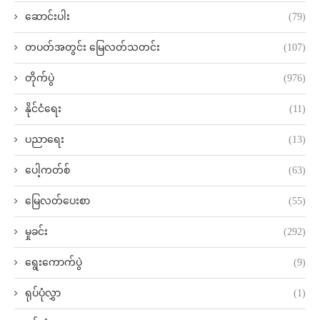
ဆောင်းပါး
(79)
တပတ်အတွင်း မြေလတ်သတင်း
(107)
တိုက်ပွဲ
(976)
နိုင်ငံရေး
(11)
ပညာရေး
(13)
ပေါ့ကတ်စ်
(63)
မြေလတ်ပေးစာ
(55)
မှုခင်း
(292)
ရွေးကောက်ပွဲ
(9)
ရုပ်ပုံလွှာ
(1)