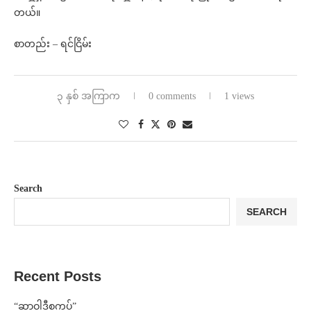
တယ်။
စာတည်း – ရင်ငြိမ်း
၃ နှစ် အကြာက
0 comments
1 views
Search
SEARCH
Recent Posts
“ဆာဝါဒီစကပ်”