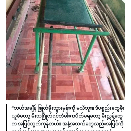
“ဘယ်အချိန် ဖြုတ်ခိုးသွားမှန်းကို မသိဘူး။ ဒီပစ္စည်းတွေခိုး
ယူခံတော့ မီးသဂြိုလ်ရင်တံခါးကပိတ်မရတော့ မီးညွှန့်တွေ
က အပြင်ထွက်ကုန်တယ်။ အနံ့အသက်တွေလည်းအပြင်ကို