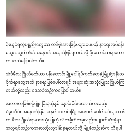
ခိုးယူခံရတဲ့ပစ္စည်းတွေဟာ တန်ဖိုးအားဖြင့်မများပေမယ့် နာရေးလုပ်ငန်း
တွေအတွက် စိတ်အနှောက်အယှက်ဖြစ်ရတယ်လို့ ဦးဆောင်ဆရာတော်
က ဆက်ပြောပါတယ်။
အဲဒီမီးသဂြိုလ်စက်ဟာ ပန်းတောင်းမြို့ပေါ်ရပ်ကွက်တွေနဲ့ မြို့နဲ့အနီးတ
ဝိုက်ရွာတွေအထိ နာရေးဖြစ်ပေါ်လာရင် အများဆုံးအသုံးပြုသင်္ဂြိုဟ်ကြ
တယ်လို့လည်း ဒေသခံတဦးကပြောပါတယ်။
အလားတူဖြစ်စဥ်မျိုး ပြီးခဲ့တဲ့နှစ် နှောင်းပိုင်းလောက်ကလည်း
ပဲခူးတိုင်း၊အနောက်ခြမ်၊ းနတ်တလင်းမြို့ အနောက်ပေါက်ပင်သုဿာန်
က မီးသဂြိုလ်ရာမှာအသုံးပြုတဲ့ သံတစို့တံတခုလည်းပျောက်ဆုံးခဲ့ရာ
အလှူရှင်တဦးကအစားထိုးလှူဒါန်းခဲ့ရတယ်လို့ မြို့ခံတဦးဆီက သိရပါ