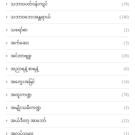
သဘာဝပတ်ဝန်းကျင်
(19)
သဘာဝဘေးအန္တရာယ်
(140)
သရော်စာ
(2)
အက်ဆေး
(3)
အင်တာဗျူး
(20)
အညာရနံ့ စာရနံ့
(6)
အတွေးအမြင်
(14)
အထူးကဏ္ဍ
(78)
အမျိုးသမီးကဏ္ဍ
(2)
အယ်ဒီတာ့ အာဘော်
(22)
အလုပ်သမား
(1)