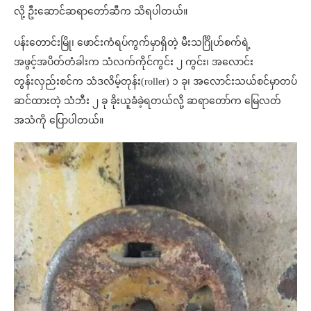
လို့ ဦးဆောင်ဆရာတော်ဆီက သိရပါတယ်။
ပန်းတောင်းမြို၊ ဖောင်းကံရပ်ကွက်မှာရှိတဲ့ မီးသင်္ဂြိုဟ်စက်ရဲ့
အဖွင့်အပိတ်တံခါးက သံလက်ကိုင်ကွင်း ၂ ကွင်း၊ အလောင်း
တွန်းလှည်းစင်က သံဒလိမ့်တုန်း(roller) ၁ ခု၊ အလောင်းသယ်စင်မှာတပ်
ဆင်ထားတဲ့ သံဘီး ၂ ခု ခိုးယူခံခဲ့ရတယ်လို့ ဆရာတော်က မြေလတ်
အသံကို ပြောပါတယ်။