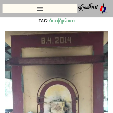
Home
»
မီးသဂြိုလ်စက်
TAG:
မီးသဂြိုလ်စက်