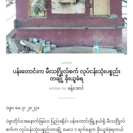
သတင်း
ပန်းတောင်းက မီးသဂြိုလ်စက် လုပ်ငန်းသုံးပစ္စည်း
တချို့ ခိုးယူခံရ
written by
ခန့်အောင်
ပဲခူး၊ မေ ၃၊ ၂၀၂၃။
ပဲခူးတိုင်း(အနောက်ခြမ်း)၊ ပြည်ခရိုင်၊ ပန်းတောင်းမြို့နယ်ရှိ မီးသဂြိုလ်
စက်က လုပ်ငန်းသုံးပစ္စည်းတချို့ မေလ ၁ ရက်နေ့က ခိုးယူခံခဲ့ရတယ်