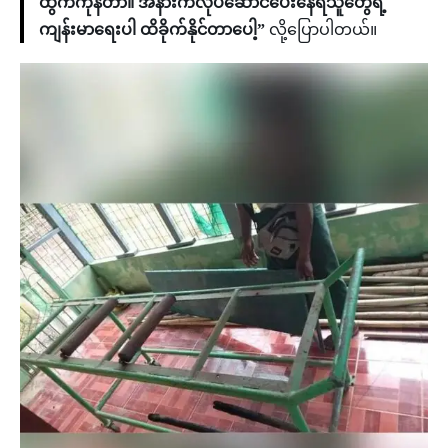
ထွက်ကုန်တာ။ အနားကလုပ်ဆောင်ပေးနေရသူတွေရဲ့
ကျန်းမာရေးပါ ထိခိုက်နိုင်တာပေါ့”
လို့ပြောပါတယ်။