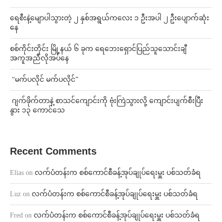
ရေစီးနဲ့မျောပါသွားတဲ့ ၂ နှစ်အရွယ်ကလေး ၁ ဦးအပါ ၂ ဦးပျောက်ဆုံး
နေ
စစ်ကိုင်းတိုင်း မြို့နယ် ၆ ခုက ရေဘေးရှောင်ပြည်သူသောင်းချီ
အကူအညီလိုအပ်နေ
⁨ ⁨“မက်ပလိုင် မက်ပလိုင်”
⁨⁩ ⁨ဂျက်ဖိုက်တာနဲ့ စာသင်ကျောင်းကို ဗုံးကြဲသွားလို့ ကျောင်းပျက်စီးပြီး
နွား ၁၃ ကောင်သေ
Recent Comments
Elias
on
လက်ပံတန်းက စစ်ကောင်စီခန့်အုပ်ချုပ်ရေးမှူး ပစ်သတ်ခံရ
Luz
on
လက်ပံတန်းက စစ်ကောင်စီခန့်အုပ်ချုပ်ရေးမှူး ပစ်သတ်ခံရ
Fred
on
လက်ပံတန်းက စစ်ကောင်စီခန့်အုပ်ချုပ်ရေးမှူး ပစ်သတ်ခံရ