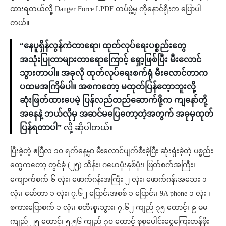
ထားရတယ်လို့ Danger Force LPDF တပ်ဖွဲ့မှ ကိုနောင်ရိုးက ပြောပါ
တယ်။
“နေပူရှိန်လွန်ကဲတာရော၊ ထုတ်လုပ်ရေးပစ္စည်းတွေ
အသုံးပြုတာများတာရောကြောင့် ရှော့ဖြစ်ပြီး မီးလောင်
သွားတာပါ။ အခုလို ထုတ်လုပ်ရေးစက်ရုံ မီးလောင်တာက
ပထမအကြိမ်ပါ။ အစကတော့ မထုတ်ပြန်တေ့ာဘူးလို့
ဆုံးဖြတ်ထားပေမဲ့ ပြန်လည်တည်ဆောက်ဖို့က ကျနော်တို့
အနေနဲ့ ဘယ်လိုမှ အဆင်မပြေတော့တဲ့အတွက် အခုမှထုတ်
ပြန်ရတာပါ”
လို့ ဆိုပါတယ်။
ပြီးခဲ့တဲ့ ဧပြီလ ၁၀ ရက်နေ့မှာ မီးလောင်ပျက်စီးခဲ့ပြီး ဆုံးရှုံးခဲ့တဲ့ ပစ္စည်း
တွေကတော့ တွင်ခုံ (၂၅) သိန်း၊ ဂဟေပုံးနှစ်ပုံး၊ ဖြတ်စက်အကြီး၊
ကျောက်စက် ၆ လုံး၊ ဖောက်ဂန်းအကြီး ၂ လုံး၊ ဖောက်ဂန်းအသေး ၁
လုံး၊ မော်တာ ၁ လုံး၊ ၇.၆၂ ပြောင်းအစစ် ၁ ပြောင်း၊ 9A phone ၁ လုံး ၊
စကားပြောစက် ၁ လုံး၊ စတီးစူးသွား၊ ၇.၆၂ ကျည် ၃၅ ထောင့်၊ ၉ မမ
ကျည် ၂၅ ထောင့်၊ ၅.၅၆ ကျည် ၃၀ ထောင့် စုစုပေါင်းငွေကြေးတန်ဖိုး