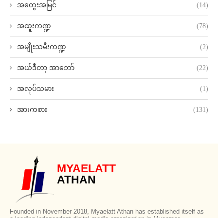
အတွေးအမြင်
(14)
အထူးကဏ္ဍ
(78)
အမျိုးသမီးကဏ္ဍ
(2)
အယ်ဒီတာ့ အာဘော်
(22)
အလုပ်သမား
(1)
အားကစား
(131)
MYAELATT
ATHAN
Founded in November 2018, Myaelatt Athan has established itself as