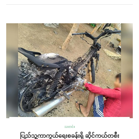
သတင်း
ပြည်သူ့ကာကွယ်ရေးစခန်းရှိ ဆိုင်ကယ်တစီး