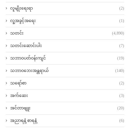
လူမျိုးရေးရာ
(2)
လူ့အခွင့်အရေး
(1)
သတင်း
(4,890)
သတင်းဆောင်းပါး
(7)
သဘာဝပတ်ဝန်းကျင်
(19)
သဘာဝဘေးအန္တရာယ်
(140)
သရော်စာ
(2)
အက်ဆေး
(3)
အင်တာဗျူး
(20)
အညာရနံ့ စာရနံ့
(6)