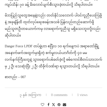
ကျပ်သိန်း ၇၀ ခန့် မီးလောင်ပျက်စီးသွားခဲ့တယ်လို့ သိရပါတယ်။
မိဘပြည်သူတွေအနေနဲ့လည်း တတ်နိုင်သလောက် ပါဝင်ကူညီပေးကြဖို့
နဲ့ အခုချိန်ထိ ထုတ်လုပ်ရေးစခန်းအသစ် ပြန်လည်တည်ဆောက်ဖို့
မည်သူတဦးတယောက်ကမှ လာရောက်ကူညီသူ မရှိသေးဘူးလို့လည်း
ဆိုပါတယ်။
Danger Force LPDF တပ်ဖွဲ့ဟာ ဧပြီလ ၁၀ ရက်နေ့ကပဲ အရာတော်မြို့
အနောက်ဖက်အထွက်မှာရှိတဲ့ စက်မှုလယ်ယာဂိတ်ကို ၄၀ မမ
လက်နက်ကြီးတွေနဲ့ သွားရောက်ပစ်ခတ်ခဲ့လို့ စစ်ကောင်စီတပ်သားဘက်
မှ ၂ ဦး သေဆုံးပြီး ၂ ဦး ထိခိုက်ဒဏ်ရာ ရသွားတယ်လို့ သိရပါတယ်။
စာတည်း – 007
၃ နှစ် အကြာက
0 comments
1 views