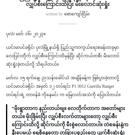
လျှပ်စီးကြောင်းထိပြီး မီးလောင်ဆုံးရှုံး
written by
စောကျော်ငြိမ်း
ပုလဲ၊ မတ် ၁၆၊ ၂၀၂၃။
ယင်းမာပင်ခရိုင်၊ ပုလဲမြို့နယ်ရှိ ပြည်သူ့ကာကွယ်ရေးစခန်းတခုမှာ
လေပြင်းတိုက် လျှပ်စီးကြောင်းထိမှန်ပြီး ဆိုင်ကယ်တစီး မီးလောင်
ဆုံးရှုံးခဲ့တယ်လို့ သိရပါတယ်။
မတ်လ ၁၅ ရက်နေ့၊ ညသန်းခေါင်ယံ အချိန်ခန့်က ဖြစ်ပွားခဲ့တာလို့
ယင်းမာပင်ခရိုင်၊ အမှတ် ၁၂ တပ်ရင်း P1.3012 Guerilla Ranger
တပ်ရင်းရဲ့ တာ၀န်ခံ ကိုနေမင်း က မြေလတ်အသံကို ပြောပါတယ်။
“မိုးရွာတာက နည်းတယ်ဗျ။ လေတိုက်တာက အတော်များ
တယ်။ မိုးခြိမ်းပြီး လျှပ်စီးလက်တာများတော့ လျှပ်စီး
ကြောင်းထိလို့ ဆိုင်ကယ်ကို မီးစွဲလောင်တာပါ။ တဲစခန်းနဲ့က
နီးပေမယ့် ရေစိုနေတော့ တခြားပစ္စည်းတွေ ပျက်စီးဆုံးရှုံး