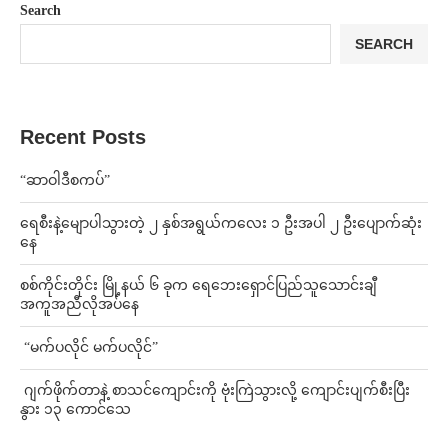
Search
SEARCH
Recent Posts
“ဆာဝါဒီစကပ်”
ရေစီးနဲ့မျောပါသွားတဲ့ ၂ နှစ်အရွယ်ကလေး ၁ ဦးအပါ ၂ ဦးပျောက်ဆုံး
နေ
စစ်ကိုင်းတိုင်း မြို့နယ် ၆ ခုက ရေဘေးရှောင်ပြည်သူသောင်းချီ
အကူအညီလိုအပ်နေ
⁨ ⁨“မက်ပလိုင် မက်ပလိုင်”
⁨⁩ ⁨ဂျက်ဖိုက်တာနဲ့ စာသင်ကျောင်းကို ဗုံးကြဲသွားလို့ ကျောင်းပျက်စီးပြီး
နွား ၁၃ ကောင်သေ