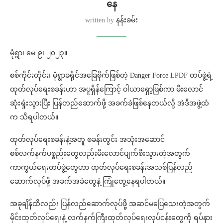
နေ
written by
နန်းခမ်း
မုံရွာ၊ မေ ၉၊ ၂၀၂၃။
စစ်ကိုင်းတိုင်း၊ မုံရွာခရိုင်အခြေစိုက်ဖြစ်တဲ့ Danger Force LPDF တပ်ဖွဲ့ရဲ့
ထုတ်လုပ်ရေးစခန်းဟာ အပူရှိန်ကြောင့် ဝါယာရှော့ဖြစ်ကာ မီးလောင်
ဆုံးရှုံးသွားပြီး ပြန်တည်ဆောက်ဖို့ အခက်ခဲဖြစ်နေတယ်လို့ အဲဒီအဖွဲ့ထံ
က သိရပါတယ်။
ထုတ်လုပ်ရေးစခန်းနဲ့အတူ စခန်းတွင်း အသုံးအဆောင်
စစ်လက်နက်ပစ္စည်းတွေလည်းမီးလောင်ပျက်စီးသွားတဲ့အတွက်
ကာကွယ်ရေးတပ်ဖွဲ့တွေဟာ ထုတ်လုပ်ရေးစခန်းအသစ်ပြန်လည်
ဆောက်လုပ်ဖို့ အခက်အခဲတွေနဲ့ ကြုံတွေ့နေရပါတယ်။
အခုချိန်ထိလည်း ပြန်လည်ဆောက်လုပ်ဖို့ အဆင်မပြေသေးတဲ့အတွက်
မိုင်းထုတ်လုပ်ရေးနဲ့ လက်နက်ကြီးထုတ်လုပ်ရေးလုပ်ငန်းတွေကို ရပ်နား