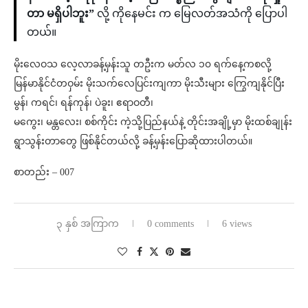
တာ မရှိပါဘူး”
လို့ ကိုနေမင်း က မြေလတ်အသံကို ပြောပါ
တယ်။
မိုးလေဝသ လေ့လာခန့်မှန်းသူ တဦးက မတ်လ ၁၀ ရက်နေ့ကစလို့
မြန်မာနိုင်ငံတဝှမ်း မိုးသက်လေပြင်းကျကာ မိုးသီးများ ကြွေကျနိုင်ပြီး
မွန်၊ ကရင်၊ ရန်ကုန်၊ ပဲခူး၊ ဧရာဝတီ၊
မကွေး၊ မန္တလေး၊ စစ်ကိုင်း ကဲ့သို့ပြည်နယ်နဲ့ တိုင်းအချို့မှာ မိုးထစ်ချုန်း
ရွာသွန်းတာတွေ ဖြစ်နိုင်တယ်လို့ ခန့်မှန်းပြောဆိုထားပါတယ်။
စာတည်း – 007
၃ နှစ် အကြာက
0 comments
6 views