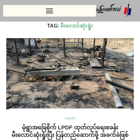
Home
»
မီးလောင်ဆုံးရှုံး
TAG:
မီးလောင်ဆုံးရှုံး
သတင်း
မုံရွာအခြေစိုက် LPDF ထုတ်လုပ်ရေးစခန်း
မီးလောင်ဆုံးရှုံးပြီး ပြန်တည်ဆောက်ဖို့ အခက်ခဲဖြစ်