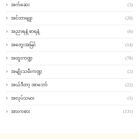
အက်ဆေး
(3)
အင်တာဗျူး
(20)
အညာရနံ့ စာရနံ့
(6)
အတွေးအမြင်
(14)
အထူးကဏ္ဍ
(78)
အမျိုးသမီးကဏ္ဍ
(2)
အယ်ဒီတာ့ အာဘော်
(22)
အလုပ်သမား
(1)
အားကစား
(131)