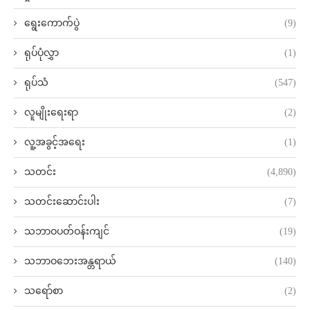
ရွေးကောက်ပွဲ
(9)
ရုပ်ပုံလွှာ
(1)
ရုပ်သံ
(547)
လူမျိုးရေးရာ
(2)
လူ့အခွင့်အရေး
(1)
သတင်း
(4,890)
သတင်းဆောင်းပါး
(7)
သဘာဝပတ်ဝန်းကျင်
(19)
သဘာဝဘေးအန္တရာယ်
(140)
သရော်စာ
(2)