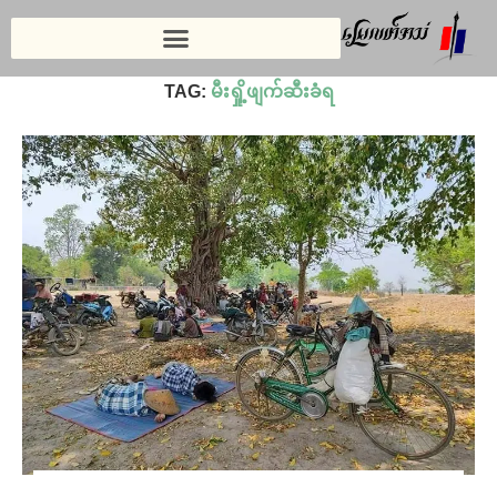
Home
»
မီးရှို့ဖျက်ဆီးခံရ
TAG:
မီးရှို့ဖျက်ဆီးခံရ