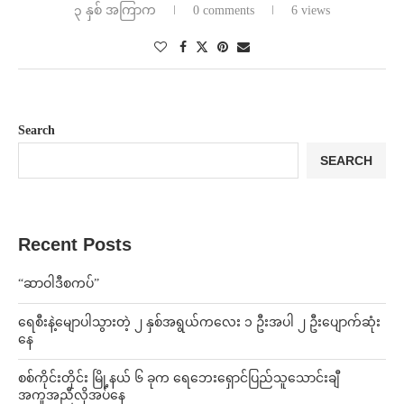
၃ နှစ် အကြာက
0 comments
6 views
Search
SEARCH
Recent Posts
“ဆာဝါဒီစကပ်”
ရေစီးနဲ့မျောပါသွားတဲ့ ၂ နှစ်အရွယ်ကလေး ၁ ဦးအပါ ၂ ဦးပျောက်ဆုံး
နေ
စစ်ကိုင်းတိုင်း မြို့နယ် ၆ ခုက ရေဘေးရှောင်ပြည်သူသောင်းချီ
အကူအညီလိုအပ်နေ