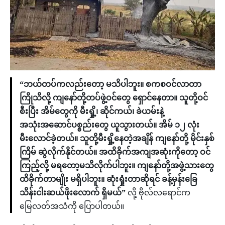
“ဘယ်တပ်ကလည်းတော့ မသိပါဘူး။ စကစဝင်လာတာ
ကြိုသိလို့ ကျနော်တို့တပ်ဖွဲ့ဝင်တွေ ရှောင်နေတာ။ သူတို့ဝင်
စီးပြီး အိမ်တွေကို မီးရှို့၊ ဆိုင်ကယ်၊ ခဲယမ်းနဲ့
အသုံးအဆောင်ပစ္စည်းတွေ ယူသွားတယ်။ အိမ် ၁၂ လုံး
မီးလောင်ခဲ့တယ်။ သူတို့မီးရှို့နေတဲ့အချိန် ကျနော်တို့ မိုင်းနှစ်
ကြိမ် ဆွဲလိုက်နိုင်တယ်။ အထိခိုက်အကျအဆုံးကိုတော့ ဝင်
ကြည့်လို့ မရတော့မသိလိုက်ပါဘူး။ ကျနော်တို့အဖွဲ့သားတွေ
ထိခိုက်တာမျိုး မရှိပါဘူး။ ဆုံးရှုံးတာဆိုရင် ခန့်မှန်းခြေ
သိန်းငါးဆယ်ဖိုးလောက် ရှိမယ်”
လို့ ဗိုလ်လရောင်က
မြေလတ်အသံကို ပြောပါတယ်။