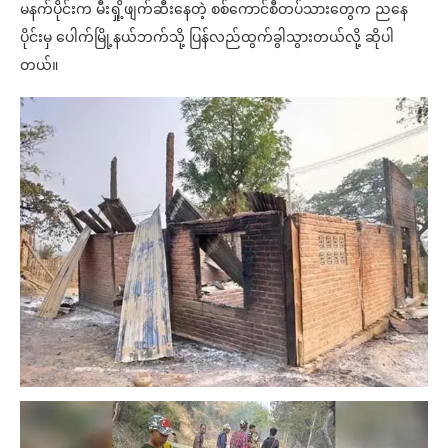
မနက်ပိုင်းက မီးရှို့ဖျက်ဆီးနေတဲ့ စစ်ကောင်စီတပ်သားတွေက ညနေ
ပိုင်းမှ ပေါက်မြို့နယ်ဘက်သို့ ပြန်လည်ထွက်ခွါသွားတယ်လို့ ဆိုပါ
တယ်။