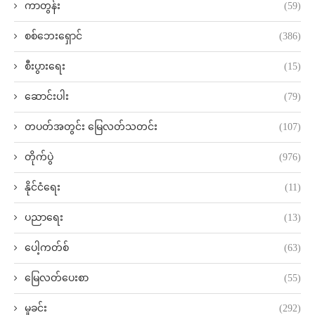
ကာတွန်း
(59)
စစ်ဘေးရှောင်
(386)
စီးပွားရေး
(15)
ဆောင်းပါး
(79)
တပတ်အတွင်း မြေလတ်သတင်း
(107)
တိုက်ပွဲ
(976)
နိုင်ငံရေး
(11)
ပညာရေး
(13)
ပေါ့ကတ်စ်
(63)
မြေလတ်ပေးစာ
(55)
မှုခင်း
(292)