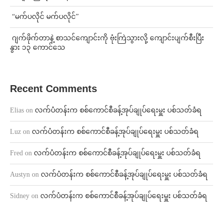
⁨ ⁨“မက်ပလိုင် မက်ပလိုင်”
⁨⁩ ⁨ဂျက်ဖိုက်တာနဲ့ စာသင်ကျောင်းကို ဗုံးကြဲသွားလို့ ကျောင်းပျက်စီးပြီး
နွား ၁၃ ကောင်သေ
Recent Comments
Elias
on
လက်ပံတန်းက စစ်ကောင်စီခန့်အုပ်ချုပ်ရေးမှူး ပစ်သတ်ခံရ
Luz
on
လက်ပံတန်းက စစ်ကောင်စီခန့်အုပ်ချုပ်ရေးမှူး ပစ်သတ်ခံရ
Fred
on
လက်ပံတန်းက စစ်ကောင်စီခန့်အုပ်ချုပ်ရေးမှူး ပစ်သတ်ခံရ
Austyn
on
လက်ပံတန်းက စစ်ကောင်စီခန့်အုပ်ချုပ်ရေးမှူး ပစ်သတ်ခံရ
Sidney
on
လက်ပံတန်းက စစ်ကောင်စီခန့်အုပ်ချုပ်ရေးမှူး ပစ်သတ်ခံရ