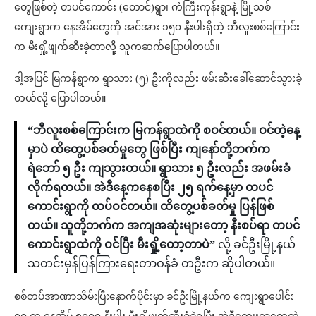
တွေဖြစ်တဲ့ တပင်ကောင်း (တောင်)ရွာ၊ ကံကြီးကုန်းရွာနဲ့ မြို့သစ်
ကျေးရွာက နေအိမ်တွေကို အင်အား ၁၅၀ နီးပါးရှိတဲ့ ဘီလူးစစ်ကြောင်း
က မီးရှို့ဖျက်ဆီးခဲ့တာလို့ သူကဆက်ပြောပါတယ်။
ဒါ့အပြင် မြကန်ရွာက ရွာသား (၅) ဦးကိုလည်း ဖမ်းဆီးခေါ်ဆောင်သွားခဲ့
တယ်လို့ ပြောပါတယ်။
“ဘီလူးစစ်ကြောင်းက မြကန်ရွာထဲကို စဝင်တယ်။ ဝင်တဲ့နေ့
မှာပဲ ထိတွေ့ပစ်ခတ်မှုတွေ ဖြစ်ပြီး ကျနော်တို့ဘက်က
ရဲဘော် ၅ ဦး ကျသွားတယ်။ ရွာသား ၅ ဦးလည်း အဖမ်းခံ
လိုက်ရတယ်။ အဲဒီနေ့ကနေစပြီး ၂၅ ရက်နေ့မှာ တပင်
ကောင်းရွာကို ထပ်ဝင်တယ်။ ထိတွေ့ပစ်ခတ်မှု ပြန်ဖြစ်
တယ်။ သူတို့ဘက်က အကျအဆုံးများတော့ နီးစပ်ရာ တပင်
ကောင်းရွာထဲကို ဝင်ပြီး မီးရှို့တော့တာပဲ”
လို့ ခင်ဦးမြို့နယ်
သတင်းမှန်ပြန်ကြားရေးတာဝန်ခံ တဦးက ဆိုပါတယ်။
စစ်တပ်အာဏာသိမ်းပြီးနောက်ပိုင်းမှာ ခင်ဦးမြို့နယ်က ကျေးရွာပေါင်း