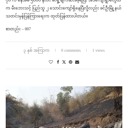
၇၀ က နေအိမ် ၅၀၀၀ နီးပါး မီးရှို့ဖျက်ဆီးခံခဲ့ရပြီး အဲဒီကျေးရွာတွေထဲ
က မီးဘေးသင့် ပြည်သူ ၂ သောင်းကျော်ရှိနေပြီလို့လည်း ခင်ဦးမြို့နယ်
သတင်းမှန်ပြန်ကြားရေးက ထုတ်ပြန်ထားပါတယ်။
စာတည်း – 007
၃ နှစ် အကြာက
0 comments
1 views