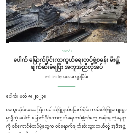
သတင်း
ပေါက် မြောက်ပိုင်းကာကွယ်ရေးတပ်ဖွဲ့စခန်း မီးရှို့
ဖျက်ဆီးခံရပြီး အကူအညီလိုအပ်
written by
စောကျော်ငြိမ်း
ပေါက်၊ မတ် ၈၊ ၂၀၂၃။
မကွေးတိုင်းဒေသကြီး၊ ပေါက်မြို့နယ်မြောက်ပိုင်း၊ ကမ်းပါးဖြူကျေးရွာ
မှာရှိတဲ့ ပေါက် မြောက်ပိုင်းကာကွယ်ရေးတပ်ဖွဲ့ဝင်တွေ စခန်းချတဲ့နေရာ
ကို စစ်ကောင်စီတပ်ဖွဲ့တွေက ဝင်ရောက်ဖျက်ဆီးသွားတယ်လို့ အဲ့ဒီအဖွဲ့