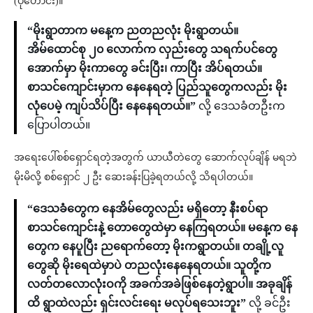
(ပုံဟောင်း)။
“မိုးရွာတာက မနေ့က ညတညလုံး မိုးရွာတယ်။
အိမ်ထောင်စု ၂၀ လောက်က လှည်းတွေ သရက်ပင်တွေ
အောက်မှာ မိုးကာတွေ ခင်းပြီး၊ ကာပြီး အိပ်ရတယ်။
စာသင်ကျောင်းမှာက နေနေရတဲ့ ပြည်သူတွေကလည်း မိုး
လုံပေမဲ့ ကျပ်သိပ်ပြီး နေနေရတယ်။”
လို့ ဒေသခံတဦးက
ပြောပါတယ်။
အရေးပေါ်စစ်ရှောင်ရတဲ့အတွက် ယာယီတဲတွေ ဆောက်လုပ်ချိန် မရဘဲ
မိုးမိလို့ စစ်ရှောင် ၂ ဦး ဆေးခန်းပြခဲ့ရတယ်လို့ သိရပါတယ်။
“ဒေသခံတွေက နေအိမ်တွေလည်း မရှိတော့ နီးစပ်ရာ
စာသင်ကျောင်းနဲ့ တောတွေထဲမှာ နေကြရတယ်။ မနေ့က နေ
တွေက နေပူပြီး ညရောက်တော့ မိုးကရွာတယ်။ တချို့လူ
တွေဆို မိုးရေထဲမှာပဲ တညလုံးနေနေရတယ်။ သူတို့က
လတ်တလောလုံးဝကို အခက်အခဲဖြစ်နေတဲ့ရွာပါ။ အခုချိန်
ထိ ရွာထဲလည်း ရှင်းလင်းရေး မလုပ်ရသေးဘူး”
လို့ ခင်ဦး