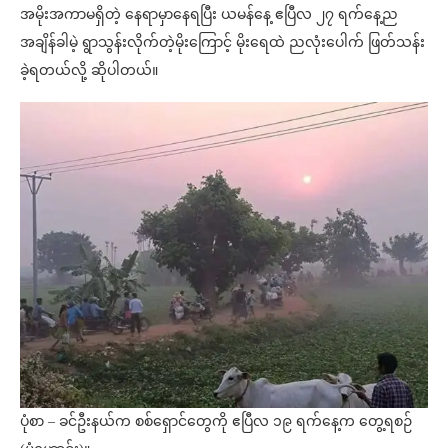
အမိုးအကာမရှိတဲ့ နေရာမှာနေရပြီး ယမန်နေ့ ဧပြီလ ၂၇ ရက်နေ့ည
အချိန်ခါမဲ့ ရွာသွန်းလိုက်တဲ့မိုးကြောင့် မိုးရေထဲ ညလုံးပေါက် ဖြတ်သန်း
ခဲ့ရတယ်လို့ ဆိုပါတယ်။
ပုံစာ – ခင်ဦးနယ်က စစ်ရှောင်တွေကို ဧပြီလ ၁၉ ရက်နေ့က တွေ့ရစဉ်