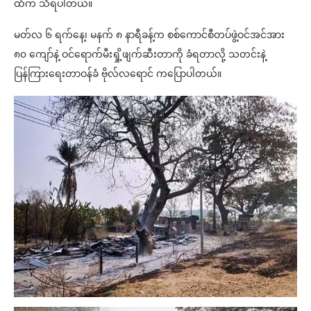
ထံက သိရပါတယ်။
မတ်လ ၆ ရက်နေ့၊ မနက် ၈ နာရီခန့်က စစ်ကောင်စီတပ်ဖွဲ့ဝင်အင်အား
၈၀ ကျော်နဲ့ ဝင်ရောက်မီးရှို့ဖျက်ဆီးတာကို ခံရတာလို့ သတင်းနဲ့
ပြန်ကြားရေးတာဝန်ခံ ဗိုလ်လရောင် ကပြောပါတယ်။