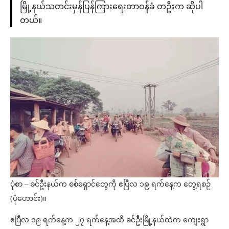
မြို့နယ်သတင်းမှန်ပြန်ကြားရေးတာဝန်ခံ တဦးက ဆိုပါ
တယ်။
ပုံစာ – ခင်ဦးနယ်က စစ်ရှောင်တွေကို ဧပြီလ ၁၉ ရက်နေ့က တွေ့ရစဉ်
(ပုံဟောင်း)။
ဧပြီလ ၁၉ ရက်နေ့က ၂၇ ရက်နေ့အထိ ခင်ဦးမြို့နယ်ထဲက ကျေးရွာ