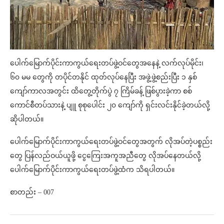
ပေါက်မြောက်ပိုင်းကာကွယ်ရေးတပ်ဖွဲ့ဝင်တွေအနေနဲ့ လက်လုပ်မိုင်း၊
၆၀ မမ တွေကို တပိုင်တနိုင် ထုတ်လုပ်နေပြီး အဖွဲ့ဖွဲ့စည်းပြီး ၁ နှစ်
ကျော်ကာလအတွင်း ထိတွေ့တိုက်ပွဲ ၇ ကြိမ်ခန့် ဖြစ်ပွားခဲ့ကာ စစ်
ကောင်စီတပ်သားနဲ့ ပျူ စုစုပေါင်း ၂၀ ကျော်ကို ရှင်းလင်းနိုင်ခဲ့တယ်လို့
ဆိုပါတယ်။
ပေါက်မြောက်ပိုင်းကာကွယ်ရေးတပ်ဖွဲ့ဝင်တွေအတွက် လိုအပ်တဲ့ပစ္စည်း
တွေ ပြန်လည်ဝယ်ယူဖို့ ငွေကြေးအကူအညီတွေ လိုအပ်နေတယ်လို့
ပေါက်မြောက်ပိုင်းကာကွယ်ရေးတပ်ဖွဲ့ထံက သိရပါတယ်။
စာတည်း – 007