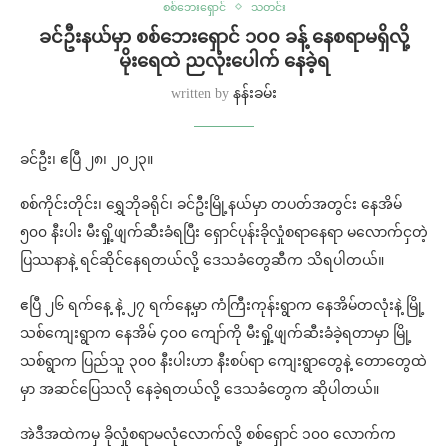
စစ်ဘေးရှောင်
သတင်း
ခင်ဦးနယ်မှာ စစ်ဘေးရှောင် ၁၀၀ ခန့် နေစရာမရှိလို့
မိုးရေထဲ ညလုံးပေါက် နေခဲ့ရ
written by
နန်းခမ်း
ခင်ဦး၊ ဧပြီ ၂၈၊ ၂၀၂၃။
စစ်ကိုင်းတိုင်း၊ ရွှေဘိုခရိုင်၊ ခင်ဦးမြို့နယ်မှာ တပတ်အတွင်း နေအိမ်
၅၀၀ နီးပါး မီးရှို့ဖျက်ဆီးခံရပြီး ရှောင်ပုန်းခိုလှုံစရာနေရာ မလောက်ငှတဲ့
ပြဿနာနဲ့ ရင်ဆိုင်နေရတယ်လို့ ဒေသခံတွေဆီက သိရပါတယ်။
ဧပြီ ၂၆ ရက်နေ့ နဲ့ ၂၇ ရက်နေ့မှာ ကံကြီးကုန်းရွာက နေအိမ်တလုံးနဲ့ မြို့
သစ်ကျေးရွာက နေအိမ် ၄၀၀ ကျော်ကို မီးရှို့ဖျက်ဆီးခံခဲ့ရတာမှာ မြို့
သစ်ရွာက ပြည်သူ ၃၀၀ နီးပါးဟာ နီးစပ်ရာ ကျေးရွာတွေနဲ့ တောတွေထဲ
မှာ အဆင်ပြေသလို နေခဲ့ရတယ်လို့ ဒေသခံတွေက ဆိုပါတယ်။
အဲဒီအထဲကမှ ခိုလှုံစရာမလုံလောက်လို့ စစ်ရှောင် ၁၀၀ လောက်က