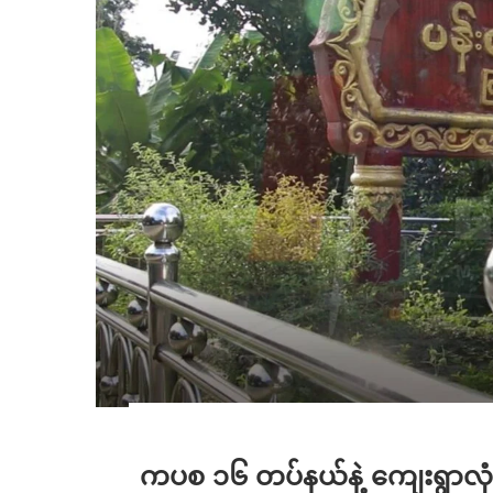
ကပစ ၁၆ တပ်နယ်နဲ့ ကျေးရွာလု