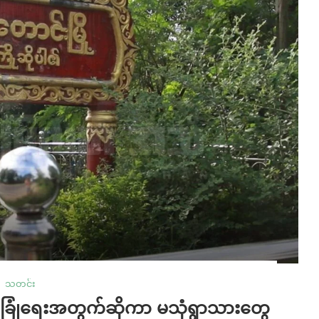
သတင်း
ံခြုံရေးအတွက်ဆိုကာ မသုံရွာသားတွေ