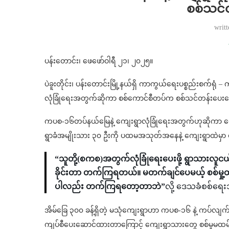
စစ်သင
writ
ပန်းတောင်း၊ ဖေဖော်ဝါရီ ၂၁၊ ၂၀၂၅။
ပဲခူးတိုင်း၊ ပန်းတောင်းမြို့နယ်ရှိ ကာကွယ်ရေးပစ္စည်းစက်ရ
လုံခြုံရေးအတွက်ဆိုကာ စစ်ကောင်စီတပ်က စစ်သင်တန်းပ
ကပစ-၁၆တပ်နယ်မြေနဲ့ ကျေးရွာလုံခြုံရေးအတွက်ဟုဆိုကာ ဖ
ရွာခံအမျိုးသား ၃၀ ဦးကို ပထမအသုတ်အနေနဲ့ ကျေးရွာထဲမှာ
“သူတို့(စကစ)အတွက်လုံခြုံရေးပေးဖို့ ရွာသား
ခိုင်းတာ တက်ကြရတယ်။ မတက်ချင်ပေမယ့် စစ်မှု့ထ
ပါလည်း တက်ကြရတော့တာဘဲ”
လို့ ဒေသခံစစ်ရ
အိမ်ခြေ ၃၀၀ ခန့်ရှိတဲ့ မသုံကျေးရွာဟာ ကပစ-၁၆ နဲ့ ကပ်လျက
ကျပ်စီပေးဆောင်ထားတာကြောင့် ကျေးရွာသားတွေ စစ်မှုမထမ်