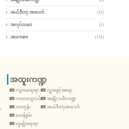
အယ်ဒီတာ့ အာဘော်
(22)
အလုပ်သမား
(1)
အားကစား
(131)
အထူးကဏ္ဍ
ကျားမရေးရာ
လူ့အခွင့်အရေး
ကလေးသူငယ်
အမျိုးသမီးကဏ္ဍ
့
ကာတွန်း
အယ်ဒီတာ့အာဘော်
မသန်စွမ်း
လူမျိုးရေးရာ