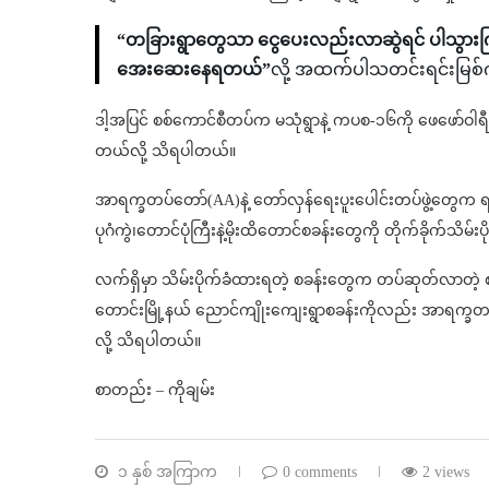
“တခြားရွာတွေသာ ငွေပေးလည်းလာဆွဲရင် ပါသွားကြ
အေးဆေးနေရတယ်”
လို့ အထက်ပါသတင်းရင်းမြစ
ဒါ့အပြင် စစ်ကောင်စီတပ်က မသုံရွာနဲ့ ကပစ-၁၆ကို ဖေဖော်ဝါရီ 
တယ်လို့ သိရပါတယ်။
အာရက္ခတပ်တော်(AA)နဲ့ တော်လှန်ရေးပူးပေါင်းတပ်ဖွဲ့တွေက ရခ
ပုဂံကွဲ၊တောင်ပုံကြီးနဲ့မိုးထိတောင်စခန်းတွေကို တိုက်ခိုက်သိမ
လက်ရှိမှာ သိမ်းပိုက်ခံထားရတဲ့ စခန်းတွေက တပ်ဆုတ်လာတဲ့ စစ
တောင်းမြို့နယ် ညောင်ကျိုးကျေးရွာစခန်းကိုလည်း အာရက္ခ
လို့ သိရပါတယ်။
စာတည်း – ကိုချမ်း
၁ နှစ် အကြာက
0 comments
2 views