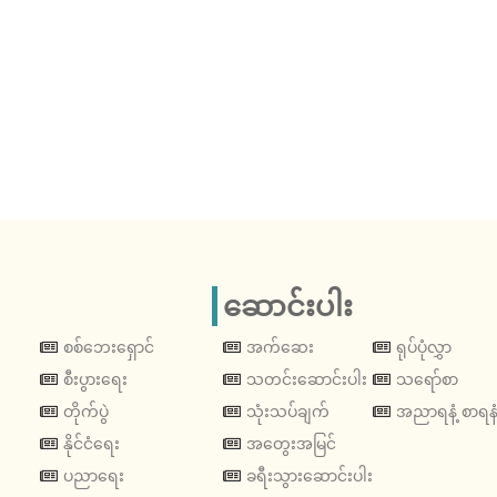
ဆောင်းပါး
စစ်ဘေးရှောင်
အက်ဆေး
ရုပ်ပုံလွှာ
စီးပွားရေး
သတင်းဆောင်းပါး
သရော်စာ
တိုက်ပွဲ
သုံးသပ်ချက်
အညာရနံ့ စာရနံ
နိုင်ငံရေး
အတွေးအမြင်
ပညာရေး
ခရီးသွားဆောင်းပါး