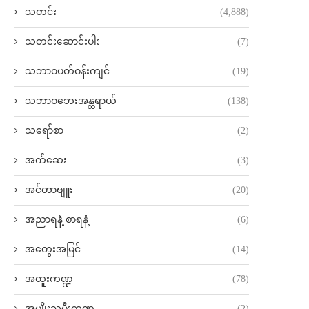
သတင်း
(4,888)
သတင်းဆောင်းပါး
(7)
သဘာဝပတ်ဝန်းကျင်
(19)
သဘာဝဘေးအန္တရာယ်
(138)
သရော်စာ
(2)
အက်ဆေး
(3)
အင်တာဗျူး
(20)
အညာရနံ့ စာရနံ့
(6)
အတွေးအမြင်
(14)
အထူးကဏ္ဍ
(78)
အမျိုးသမီးကဏ္ဍ
(2)