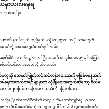
်တန်းတက်နေရ
ten by
အောင်စိုး
ုံ – ကပစ ၁၆ နဲ့ကပ်လျက် တည်ရှိတဲ့ မသုံကျေးရွာက အမျိုးသားတွေကို
ေးနေတယ်လို့ ဒေသခံတွေဆီကသိရပါတယ်။
ေဖော်ဝါရီ ၁၉ ရက်နေ့ကစတင်ပြီး အသက် ၁၈ နှစ်ကနေ ၃၅ နှစ်အကြား
 စစ်သင်တန်းပေးနေတယ်လို့ ဆိုပါတယ်။
လူငယ်တွေကို သေနတ်ဖြုတ်တပ်သင်တန်းပေးတာကို မဖြစ်မနေတက်
မ်းရတာထက်စာရင် ရွာမှာဘဲ လုံခြုံရေးအတွက်ဆိုတော့ စိတ်မ
ေးသတင်းရင်းမြစ်က မြေလတ်အသံကို ပြောပါတယ်။
်တည်ရှိပြီး စစ်ကောင်စီတပ်ကို လစဥ် ၁ အိမ်ထောင်လျှင်ငွေ ၂၀,၀၀၀
းရဘဲ သီးခြားနေထိုင်ရတဲ့ကျေးရွာတရွာဖြစ်တယ်လို့ သူကဆိုပါတယ်။