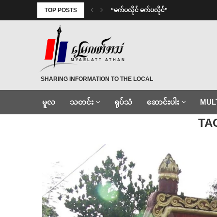
TOP POSTS
⁨ ⁨“မက်ပလိုင် မက်ပလိုင်”
MYAELATT ATHAN
SHARING INFORMATION TO THE LOCAL
မူလ
သတင်း
ရုပ်သံ
ဆောင်းပါး
MUL
Home
»
မသုံရွာ
TA