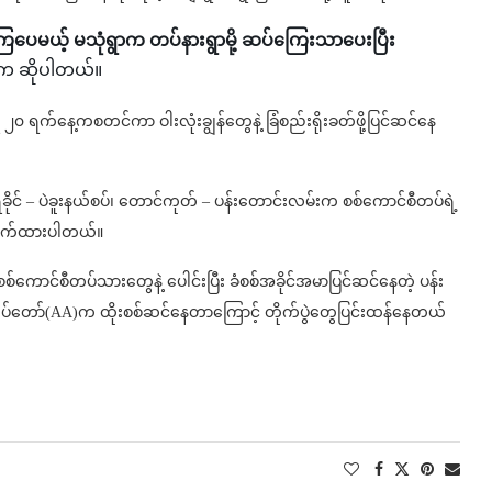
ပေမယ့် မသုံရွာက တပ်နားရွာမို့ ဆပ်ကြေးသာပေးပြီး
်က ဆိုပါတယ်။
၂၀ ရက်နေ့ကစတင်ကာ ဝါးလုံးချွန်တွေနဲ့ ခြံစည်းရိုးခတ်ဖို့ပြင်ဆင်နေ
ိုင် – ပဲခူးနယ်စပ်၊ တောင်ကုတ် – ပန်းတောင်းလမ်းက စစ်ကောင်စီတပ်ရဲ့
်းပိုက်ထားပါတယ်။
်ကောင်စီတပ်သားတွေနဲ့ ပေါင်းပြီး ခံစစ်အခိုင်အမာပြင်ဆင်နေတဲ့ ပန်း
တပ်တော်(AA)က ထိုးစစ်ဆင်နေတာကြောင့် တိုက်ပွဲတွေပြင်းထန်နေတယ်