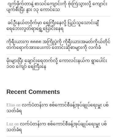
⁨⁩ ⁨ဂျက်ဖိုက်တာနဲ့ စာသင်ကျောင်းကို ဗုံးကြဲသွားလို့ ကျောင်း
ပျက်စီးပြီး နွား ၁၃ ကောင်သေ
⁩ ⁨ခင်ဦးနယ်တဝိုက်မှာ ရေကြီးနေလို့ ပြည်သူသောင်းချီ
ရေဘေးလွတ်ရာရွှေ့ပြောင်းနေရ
ကိုရီးယားက ၈၈၈၈ အကြိုပွဲကို ကိုရီးယားအမတ်ကိုယ်တိုင်
တက်ရောက်အားပေးကာ တောင်းဆိုစာများကို လက်ခံ
⁨မိုးများပြီး ချောင်းရေတက်လို့ ကောလင်းနယ်က ရွာပေါင်း
၁၀၀ ကျော် ရေကြီးနေ
Recent Comments
Elias
on
လက်ပံတန်းက စစ်ကောင်စီခန့်အုပ်ချုပ်ရေးမှူး ပစ်
သတ်ခံရ
Luz
on
လက်ပံတန်းက စစ်ကောင်စီခန့်အုပ်ချုပ်ရေးမှူး ပစ်
သတ်ခံရ