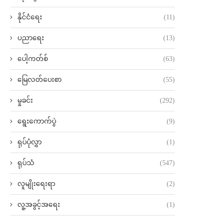
နိုင်ငံရေး
(11)
ပညာရေး
(13)
ပေါ့ကတ်စ်
(63)
မြေလတ်ပေးစာ
(55)
မှုခင်း
(292)
ရွေးကောက်ပွဲ
(9)
ရုပ်ပုံလွှာ
(1)
ရုပ်သံ
(547)
လူမျိုးရေးရာ
(2)
လူ့အခွင့်အရေး
(1)