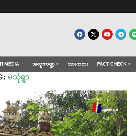
TI MEDIA
အထူးကဏ္ဍ
အားကစား
FACT CHECK
G:
မသုံရွာ